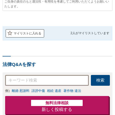
ご自身の責任のもと適法性・有用性を考慮してご利用いただくようお願いい
たします。
2人が
マイリストしています
マイリストに入れる
法律Q&Aを探す
検索
例）
離婚 慰謝料
誹謗中傷
相続 遺産
著作物 違法
無料法律相談
新しく投稿する