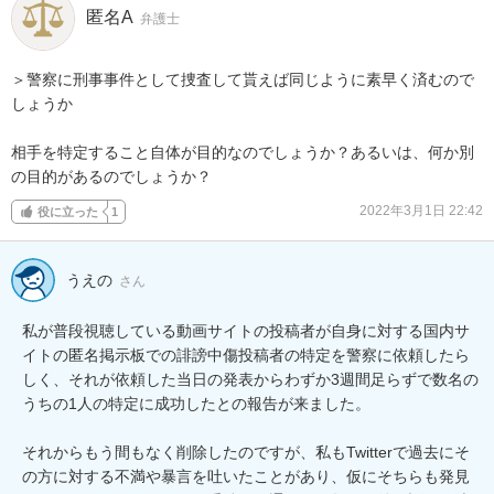
匿名A
弁護士
＞警察に刑事事件として捜査して貰えば同じように素早く済むので
しょうか

相手を特定すること自体が目的なのでしょうか？あるいは、何か別
の目的があるのでしょうか？
2022年3月1日 22:42
役に立った
1
うえの
さん
私が普段視聴している動画サイトの投稿者が自身に対する国内サ
イトの匿名掲示板での誹謗中傷投稿者の特定を警察に依頼したら
しく、それが依頼した当日の発表からわずか3週間足らずで数名の
うちの1人の特定に成功したとの報告が来ました。

それからもう間もなく削除したのですが、私もTwitterで過去にそ
の方に対する不満や暴言を吐いたことがあり、仮にそちらも発見