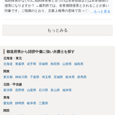
知的障害がないのに知的障害者と言うのは名誉毀損または名誉感情の
侵害になりますか？ →裁判所では、名誉感情侵害とされることが多い
印象です。ご指摘のとおり、文脈上侮辱の意味で言っている点も加味
されていると思います。
もっとみる
都道府県から誹謗中傷に強い弁護士を探す
北海道・東北
北海道
青森県
岩手県
宮城県
秋田県
山形県
福島県
関東
東京都
神奈川県
千葉県
埼玉県
茨城県
栃木県
群馬県
北陸・甲信越
新潟県
長野県
山梨県
石川県
富山県
福井県
東海
愛知県
静岡県
岐阜県
三重県
関西