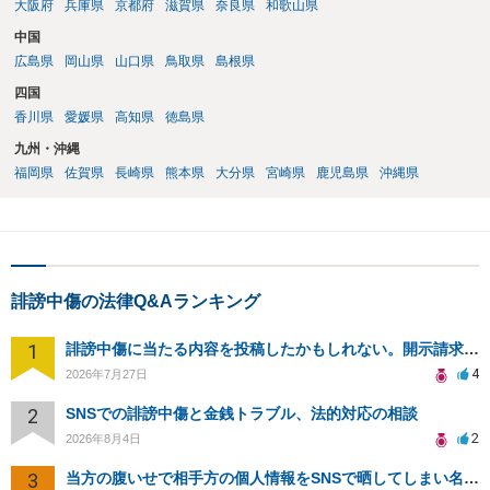
大阪府
兵庫県
京都府
滋賀県
奈良県
和歌山県
中国
広島県
岡山県
山口県
鳥取県
島根県
四国
香川県
愛媛県
高知県
徳島県
九州・沖縄
福岡県
佐賀県
長崎県
熊本県
大分県
宮崎県
鹿児島県
沖縄県
誹謗中傷の法律Q&Aランキング
1
誹謗中傷に当たる内容を投稿したかもしれない。開示請求や民事刑事裁判に発展しうるのか教えて欲しい。
4
2026年7月27日
2
SNSでの誹謗中傷と金銭トラブル、法的対応の相談
2
2026年8月4日
3
当方の腹いせで相手方の個人情報をSNSで晒してしまい名誉毀損させてしまったかもしれない