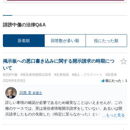
誹謗中傷の法律Q&A
新着順
回答数が多い順
役にたった順
掲示板への悪口書き込みに関する開示請求の時期につ
いて
#誹謗中傷
#発信者情報開示請求
#名誉毀損
#個人・プライベート
#加害者
2026年8月9日
役にたった
1
川添 圭
弁護士
詳しい事情の確認が必要であるため確実なことはいえませんが、この
種のケースでは、実は発信者情報開示請求をしていない、あるいは開
示請求したものの失敗した（特定に至らなかった）という事案が比較
的多いです（特に、発信者情報開示請求を行ったことを誇示するよう
な投稿をする場合にはなおさら）。