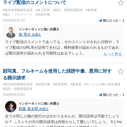
ライブ配信のコメントについて
#発信者情報開示請求
#炎上対策
#訴訟・損害賠償請求
#被害者
#個人・プライベート
#誹謗中傷
2026年8月7日
役にたった
1
インターネットに強い弁護士
泉 亮介
弁護士
ライブ配信のコメントであっても，そのコメントがされた日時や，ラ
イブ配信のURL等が証明できれば，権利侵害が認められるものであれ
ば開示請求が認められる可能性はあるでしょう。
顔写真、フルネームを使用した誹謗中傷、悪用に対す
る開示請求
#発信者情報開示請求
#誹謗中傷
#名誉毀損
#被害者
#ネット上の個人特定被害
#訴訟・損害賠償請求
2026年8月5日
役にたった
1
インターネットに強い弁護士
稲葉 進太郎
弁護士
全てが同じ人物の犯行かは分かりませんが、開示請求は可能でしょう
か？ →５ｃｈの方の開示請求は内容からして難しいでしょう。 XとIns