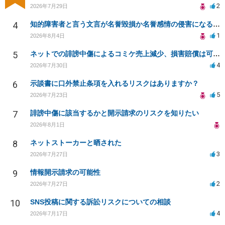
2
2026年7月29日
4
知的障害者と言う文言が名誉毀損か名誉感情の侵害になるか教えてほしい。
1
2026年8月4日
5
ネットでの誹謗中傷によるコミケ売上減少、損害賠償は可能か？
4
2026年7月30日
6
示談書に口外禁止条項を入れるリスクはありますか？
5
2026年7月23日
7
誹謗中傷に該当するかと開示請求のリスクを知りたい
2026年8月1日
8
ネットストーカーと晒された
3
2026年7月27日
9
情報開示請求の可能性
2
2026年7月27日
10
SNS投稿に関する訴訟リスクについての相談
4
2026年7月17日