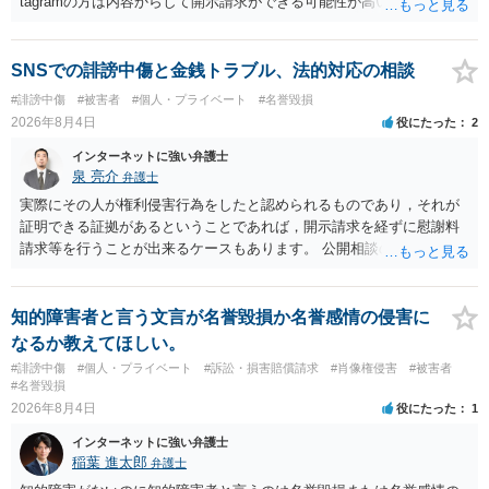
tagramの方は内容からして開示請求ができる可能性が高いでしょう。
ただ、アカウントが削除されていると開示請求は失敗する可能性が高
いでしょう。７月中にアカウントが削除されている場合、今から進め
ても失敗する可能性が高いように思われます。 相手を特定できた場
SNSでの誹謗中傷と金銭トラブル、法的対応の相談
合、相手に全ての弁護士費用を負担させることは可能でしょうか？ →
#誹謗中傷
#被害者
#個人・プライベート
#名誉毀損
訴訟外の交渉で相手方が認めれば負担させることができるでしょう。
2026年8月4日
役にたった
2
訴訟で判決となった場合は、実際の弁護士費用が認められる場合と認
められない場合があり何ともいえないところでしょう。
インターネットに強い弁護士
泉 亮介
弁護士
実際にその人が権利侵害行為をしたと認められるものであり，それが
証明できる証拠があるということであれば，開示請求を経ずに慰謝料
請求等を行うことが出来るケースもあります。 公開相談の場では回答
は難しいかと思われますので，お手持ちの証拠資料を持参の上弁護士
に個別に相談されると良いでしょう。
知的障害者と言う文言が名誉毀損か名誉感情の侵害に
なるか教えてほしい。
#誹謗中傷
#個人・プライベート
#訴訟・損害賠償請求
#肖像権侵害
#被害者
#名誉毀損
2026年8月4日
役にたった
1
インターネットに強い弁護士
稲葉 進太郎
弁護士