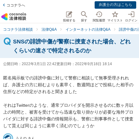
弁護士の方はこちら
ココナラへ
投稿する
探す
閲覧履歴
マイリスト
ログイン
ココナラ法律相談
法律Q&A
インターネットの法律Q&A
誹謗中傷の
SNSの誹謗中傷が警察に捜査された場合、どれ
くらいの速さで特定されるのか
公開日時：
2022年3月1日 22:42
更新日時：
2022年9月18日 18:14
匿名掲示板での誹謗中傷に対して警察に相談して無事受理されれ
ば、弁護士の方に頼むよりも素早く、数週間ほどで投稿した相手の
住所などの特定がされると聞きました

それはTwitterのような、通常プロパイダを開示させるのに数ヶ月以
上の時間と、被害を受けてから迅速な取り掛かりが必要な海外プロ
パイダに対する誹謗中傷の情報開示も、警察に刑事事件として捜査
して貰えば同じように素早く済むのでしょうか
うえの さん