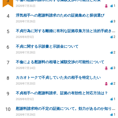
3
1
2026年7月31日
4
浮気相手への慰謝料請求のための証拠集めと探偵選び
3
2026年7月26日
5
不貞行為に対する離婚に有利な証拠収集方法と法的手続きについて
2
2026年8月5日
6
不貞に関する示談書と示談金について
2
2026年7月28日
7
不倫による慰謝料の相場と減額交渉の可能性について
3
2026年7月14日
8
カカオトークで不貞していた夫の相手を特定したい
2
2026年7月20日
9
不貞相手への慰謝料請求、証拠の有効性と対応方法は？
1
2026年8月5日
10
慰謝料請求時の不定の証拠について。効力があるのか知りたい。
1
2026年7月29日