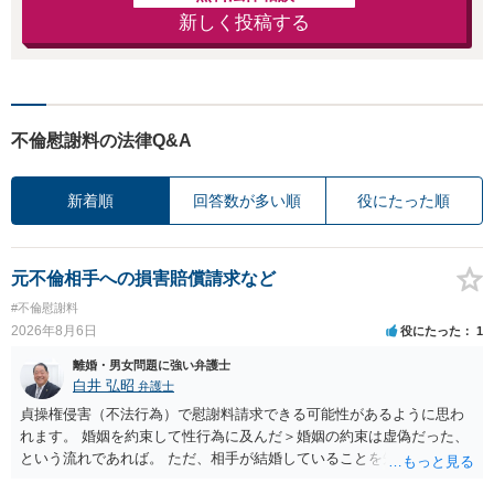
新しく投稿する
不倫慰謝料の法律Q&A
新着順
回答数が多い順
役にたった順
元不倫相手への損害賠償請求など
#不倫慰謝料
2026年8月6日
役にたった
1
離婚・男女問題に強い弁護士
白井 弘昭
弁護士
貞操権侵害（不法行為）で慰謝料請求できる可能性があるように思わ
れます。 婚姻を約束して性行為に及んだ＞婚姻の約束は虚偽だった、
という流れであれば。 ただ、相手が結婚していることを知って行為に
及んでいるのであれば、婚姻できないことについて相談者さんの帰責