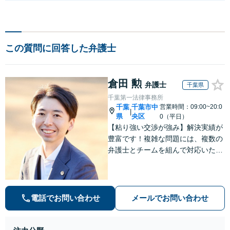
この質問に回答した弁護士
倉田 勲
弁護士
千葉県
千葉第一法律事務所
千葉
千葉市中
営業時間：09:00~20:0
|
県
央区
0（平日）
【粘り強い交渉が強み】解決実績が
豊富です！複雑な問題には、複数の
弁護士とチームを組んで対応いたし
ます。【安心・分かりやすい料金体
系】些細なお悩みにも、丁寧に寄り
添い、不安を軽減します。まずはお
気軽にご相談ください。
電話でお問い合わせ
メールでお問い合わせ