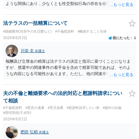
ような関係にあり，少なくとも性交類似行為の存在を確実に証明でき
るものです（裏を返せば，証拠で認められる範囲でしか認めていない
ことを窺わせるものです。）。ですから，慰謝料請求を進めることで
よいと思います。 ただ．慰謝料額については，婚姻破綻に至っていな
法テラスの一括精算について
いとして，この点を考慮されることになるかもしれません。 ②夫との
#婚姻費用(別居中の生活費など)
#不倫慰謝料
#離婚すること自体
今後のことを考えて書いてもらうか否かを検討するのがよいと思いま
2026年8月3日
役にたった
1
す。今ある証拠以上のことを証明（証明力を強めることも含む）でき
るのであれば，前向きに検討を進めるという考え方でもよいでしょ
川添 圭
弁護士
う。慰謝料請求としては証拠として使えることが前提であり，その価
値と夫との関係との均衡のように思います。 ③行政書士に委任をして
報酬及び立替金の精算は法テラスの決定と指示に基づくことになりま
いるのであれば，どのような内容の委任なのか不明ですが，その行政
すが、償還中の関連事件の着手金を含めて精算可能であれば、そのよ
書士との協議になると思います。請求するか，訴訟にするか，その点
うな内容になる可能性があります。ただし、他の関連事件でも相手方
の見極めや，相手方は性交類似行為は認めているのか，それさえも否
から金銭を取得できる場合には個別に考える場合もあります。個別事
定しているのかによって，考え方・進め方は変わってくると思いま
情によって対応が違いますので、法テラスへお尋ねいただいた方が確
す。 ④性交類似行為を認めているにもかかわらず支払を拒否するので
実です。
夫の不倫と離婚要求への法的対応と慰謝料請求につい
あれば，本人（行政書士でも同じだと思います。）への対応ではあま
て相談
り変わらないように思います。減額で折り合えるなら本人様の交渉で
#不倫慰謝料
#悪意の遺棄
#育児放棄
#慰謝料請求したい側
#婚外の妊娠
もよいように思いますが，ゼロかどうかの観点であれば，訴訟に進む
#異性関係(不貞等)
しかなくなるようにも思います。そうしますと，お近くの弁護士に相
2026年8月2日
談して進めることを検討した方がよいようにも思います。
肥田 弘昭
弁護士