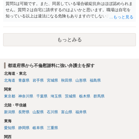
質問1は可能です。また、同居している場合破綻抗弁はほぼ認められま
せん。質問２は自宅に請求するのはよいかと思います。職場は自宅を
知っている以上は違法になる危険もありますのでしない方が良いで
す。質問３は可能かと思います。質問４は悪意の遺棄などに該当する
かと思います。有責配偶者ですので相手方からの離婚は拒否しても仮
に訴訟されても法的に成立しません。質問５は認知すると養育費支払
もっとみる
い、相続権が発生します。合意があれば法的に可能ですが法律で強制
することはできません。質問６は可能です。質問７は不貞行為の写真
データ（ハメ撮り）、第三者撮影の腕組み写真、夫の自白録音まであ
るのであれば十分かと思います。ご参考にしてください。
都道府県から不倫慰謝料に強い弁護士を探す
北海道・東北
北海道
青森県
岩手県
宮城県
秋田県
山形県
福島県
関東
東京都
神奈川県
千葉県
埼玉県
茨城県
栃木県
群馬県
北陸・甲信越
新潟県
長野県
山梨県
石川県
富山県
福井県
東海
愛知県
静岡県
岐阜県
三重県
関西