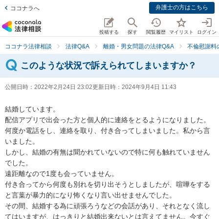
弁護士の方はこちら
ココナラへ
投稿する
探す
閲覧履歴
マイリスト
ログイン
ココナラ法律相談
法律Q&A
離婚・男女問題の法律Q&A
不倫慰謝料
このような状況で訴えられてしまいますか？
公開日時：
2022年2月24日 23:02
更新日時：
2024年9月4日 11:43
結婚しています。

配信アプリで出会った方と個人的に連絡をとるようになりました。

何度か電話をし、連絡を取り、付き合ってしまいました。私から言
いました。

しかし、結婚の有無は聞かれていないので特に何も触れていません
でした。

遠距離なので1度も会っていません。

付き合ってから何度も別れを切り出そうとしましたが、喧嘩をする
と言葉が暴力的になり怖くなり言い出せませんでした。

その間、結婚する為に頑張ろうなどの会話があり、それとなく流し
てはいますが、はっきりと結婚出来ないとは言えてません。今すぐ