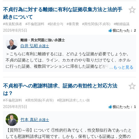
性も認められそうですので、あまり慰謝料は高額にならないように思
われます。 一度、最寄りの弁護士に相談してみてください。
不貞行為に対する離婚に有利な証拠収集方法と法的手
続きについて
#有責配偶者
#不倫慰謝料
#財産分与
#養育費
#異性関係(不貞等)
#離婚協議
2026年8月5日
役にたった
2
離婚・男女問題に強い弁護士
白井 弘昭
弁護士
＞こちらに有利に離婚するには、どのような証拠が必要でしょうか。
不貞の証拠としては、ライン、カカオのやり取りだけでなく、ホテル
に行った証拠、複数回マンションに滞在した証拠などが有効です。 不
貞の証拠があれば、離婚をさらに有利に進める（離婚したい時期に離
婚する、慰謝料をとるなど）ことができると思われます。 ただし、不
貞発覚後、長期間同居を続けると、不貞を許したとの評価につながる
不貞相手への慰謝料請求、証拠の有効性と対応方法
場合がありますので、ご注意ください。 以上、ご参考まで。
は？
#不倫慰謝料
#異性関係(不貞等)
#慰謝料請求したい側
2026年8月5日
役にたった
1
竹本 真紀
弁護士
【質問①～④】について ①性的行為でなく，性交類似行為であったと
しても慰謝料請求は可能です。しかも，保有している証拠は，交際の