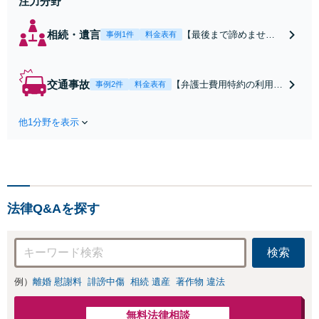
注力分野
相続・遺言
【最後まで諦めませ
事例1件
料金表有
ん】親族間の交渉、複
雑な手続き、全て対応
します！不利な条件で
交通事故
【弁護士費用特約の利用＆
事例2件
料金表有
合意してしまう前にご
Zoom相談可】【死亡・骨
相談ください。【土
折・後遺障害・むち打ち
地・不動産】長期化し
他1分野を表示
等】交通事故でご家族がな
ている問題もできる限
くなってしまった方やお怪
り円滑な交渉へと導き
我された方はまずご相談く
ます。事業承継／相続
ださい。ご自身での対応で
放棄も対応可能。【JR
は損をしてしまうかもしれ
千葉駅近く】駐車場あ
ません。代わりに交渉・手
り
法律Q&Aを探す
続きをし、負担を軽減。
検索
例）
離婚 慰謝料
誹謗中傷
相続 遺産
著作物 違法
無料法律相談