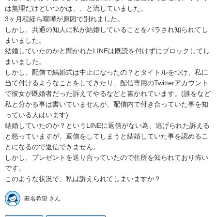
は無理だけどいつかは、、と流していました。

3ヶ月程経ち喧嘩が原因で別れました。

しかし、共通の知人に私が結婚していることをバラされ知られてし
まいました。

結婚していたのかと聞かれたLINEは既読を付けずにブロックしてし
まいました。

しかし、配信で結婚式は中止になったの？とタイトルをつけ、私に
当て付けるようなことをしてきたり、配信専用のTwitterアカウント
で彼女が既婚者だった訴えてやるなどと書かれています。(誰をなど
私と分かる事は書いていませんが、配信内で付き合っていた事を知
っている人はいます)

結婚していたのか？というLINEに返信がない為、逃げられた訴える
と怒っていますが、返信をしてしまうと結婚していた事を認めるこ
とになるので返信できません。

しかし、プレゼントを送り合っていたので住所を知られており怖い
です。

このような状況で、私は訴えられてしまいますか？
匿名希望 さん