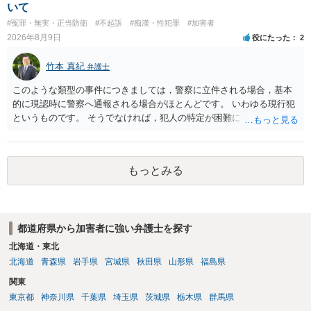
させ又は刺激するもの
いて
#冤罪・無実・正当防衛
#不起訴
#痴漢・性犯罪
#加害者
2026年8月9日
役にたった
2
竹本 真紀
弁護士
このような類型の事件につきましては，警察に立件される場合，基本
的に現認時に警察へ通報される場合がほとんどです。 いわゆる現行犯
というものです。 そうでなければ，犯人の特定が困難になってしまい
ます。 触ったかもしれないという方について，行為の判断がされる
（事件性）とともに，誰の行為かの判断がされる（犯人性）が必要な
のですが，現認時に警察が臨場できる場合以外は，基本的に犯人性を
もっとみる
特定することができません。もちろん，常習性が顕著で，既に前科を
有していて警察に把握されていれば別ですが，そのような方は，この
ような場所に質問を掲げてくることはありません。心配・不安になる
ことはよくわかるのですが，心配・不安を感じている方は，警察に把
都道府県から加害者に強い弁護士を探す
握されていることがありませんので，犯人性が特定されることはあり
ません。したがって，自分が犯人であるとされることはないのです。
北海道・東北
ですから，相談者の場合は，大丈夫です。安心してください。それで
北海道
青森県
岩手県
宮城県
秋田県
山形県
福島県
は，①～③に答えます。 ①について 腕の動き，女性への向かい方をみ
関東
れば，酔っていて偶然の出来事か，意図的に偶然を装うように触った
東京都
神奈川県
千葉県
埼玉県
茨城県
栃木県
群馬県
のかは，わかります。触る瞬間ではなくて，触るまでの状況の方が重