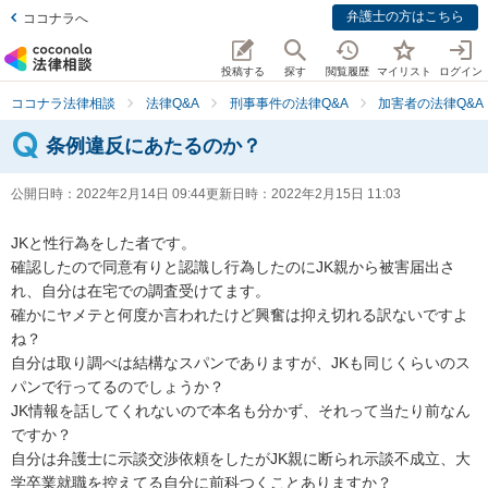
弁護士の方はこちら
ココナラへ
投稿する
探す
閲覧履歴
マイリスト
ログイン
ココナラ法律相談
法律Q&A
刑事事件の法律Q&A
加害者の法律Q&A
条例違反にあたるのか？
公開日時：
2022年2月14日 09:44
更新日時：
2022年2月15日 11:03
JKと性行為をした者です。

確認したので同意有りと認識し行為したのにJK親から被害届出さ
れ、自分は在宅での調査受けてます。

確かにヤメテと何度か言われたけど興奮は抑え切れる訳ないですよ
ね？

自分は取り調べは結構なスパンでありますが、JKも同じくらいのス
パンで行ってるのでしょうか？

JK情報を話してくれないので本名も分かず、それって当たり前なん
ですか？

自分は弁護士に示談交渉依頼をしたがJK親に断られ示談不成立、大
学卒業就職を控えてる自分に前科つくことありますか？
