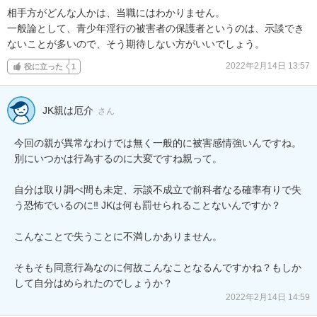
相手方がどんな人かは、当職にはわかりません。

一般論として、青少年淫行の被害者の保護者というのは、示談でき
ないことが多いので、そう期待しない方がいいでしょう。
2022年2月14日 13:57
役に立った
1
JK親は厄介
さん
今回の親が異常なわけでは無く一般的に被害感情強いんですね。
別にいつかは行為するのに大変ですね親って。

自分は取り調べ間も未定、示談不成立で前科者なる確率有りで失
う恐怖でいるのに‼︎ JKは何も罰せられることないんですか？

こんなことで失うことに不満しかありません。

そもそも同意行為なのに何故こんなことなるんですかね？もしか
して自分はめられたのでしょうか？
2022年2月14日 14:59