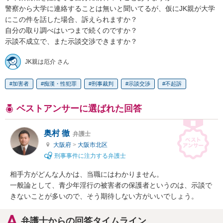
警察から大学に連絡することは無いと聞いてるが、仮にJK親が大学
にこの件を話した場合、訴えられますか？

自分の取り調べはいつまで続くのですか？

示談不成立で、また示談交渉できますか？
JK親は厄介 さん
加害者
痴漢・性犯罪
刑事裁判
示談交渉
不起訴
ベストアンサーに選ばれた回答
奥村 徹
弁護士
大阪府
>
大阪市北区
刑事事件に注力する弁護士
相手方がどんな人かは、当職にはわかりません。

一般論として、青少年淫行の被害者の保護者というのは、示談で
きないことが多いので、そう期待しない方がいいでしょう。
弁護士からの回答タイムライン