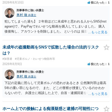
2026年8月10日
役にたった
1
刑事事件に強い弁護士
奥村 徹
弁護士
犯してしまった過ち】 ２年前ほどに未成年と思われる人からSNS(Inst
agram)で、PayPayでわいせつな動画を購入してしまいました。 購入
後後悔し、アカウントを削除しました。 というのは 撮影済みなら児童
ポルノ所持罪とか要求行為（青少年条例違反） 注文後撮影なら製造
罪・性的姿態撮影罪 16歳未満だと、不同意わいせつ罪（176条3項）
等が検討されます。 罪名によって、会社PCの押収の可能性も変わって
未成年の盗撮動画をSNSで拡散した場合の法的リスク
くるでしょう。 一般論としては、 所持罪だけであれば、 弁護士に相
は？
談した上で、実際に使った端末を持って、警察相談に出向いておけば
#加害者
#児童ポルノ・わいせつ物頒布等
会社PCまでは押収されないと思います。 不同意わいせつ罪（176条3
2026年8月9日
役にたった
1
項）になると、 自首したとしても、自宅等の捜索差押等が行われる可
能性があります
刑事事件に強い弁護士
奥村 徹
弁護士
下記の定義に照らして児童ポルノの恐れがあるとき 公然陳列罪は最高
5年の重い罪になるので、 また、どこの警察が捜査しているのかわか
らないので、 弁護士に相談した上で、自首・逮捕回避を検討して下さ
い 三 衣服の全部又は一部を着けない児童の姿態であって、殊更に児
童の性的な部位（性器等若しくはその周辺部、臀でん部又は胸部をい
う。）が露出され又は強調されているものであり、かつ、性欲を興奮
ホーム上での接触による痴漢疑惑と逮捕の可能性につ