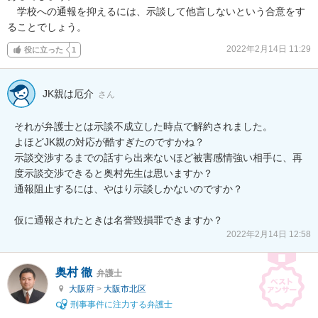
　学校への通報を抑えるには、示談して他言しないという合意をす
ることでしょう。
2022年2月14日 11:29
役に立った
1
JK親は厄介
さん
それが弁護士とは示談不成立した時点で解約されました。

よほどJK親の対応が酷すぎたのですかね？

示談交渉するまでの話すら出来ないほど被害感情強い相手に、再
度示談交渉できると奥村先生は思いますか？

通報阻止するには、やはり示談しかないのですか？

仮に通報されたときは名誉毀損罪できますか？
2022年2月14日 12:58
奥村 徹
弁護士
大阪府
>
大阪市北区
刑事事件に注力する弁護士