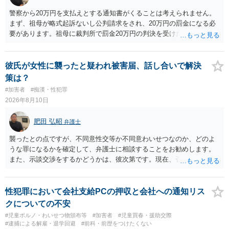
警察から20万円を支払えとする通知書がくることは考えられません。
まず、祖母が略式起訴ないし公判請求をされ、20万円の罰金になる必
要があります。祖母に裁判所で罰金20万円の判決を受けたかを確認し
てください。そして、罰金の支払いが未了であっても、罰金の徴収は
「検察庁」です。まずは振込はせずに、かかれている警察署にホーム
ページなどを別途調べて連絡することをお勧めします。ご参考にして
彼氏が女性に襲ったと疑われ被害届、話し合いで解決
ください。
策は？
#加害者
#痴漢・性犯罪
2026年8月10日
肥田 弘昭
弁護士
襲ったとの点ですが、不同意性交等か不同意わいせつなのか、どのよ
うな罪になるかを確定して、弁護士に相談することをお勧めします。
また、示談交渉をするかどうかは、彼次第です。現在、否認している
ので、示談交渉の前提がありません。否認しているのであれば、それ
を前提に捜査機関に対する弁護活動を弁護人を選任してすべきかと思
います。ご参考にしてください。
性犯罪において会社支給PCの押収と会社への通知リス
クについての不安
#児童ポルノ・わいせつ物頒布等
#加害者
#児童買春・援助交際
#逮捕による解雇・退学回避
#前科・前歴をつけたくない