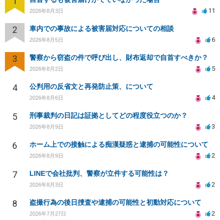
1
11
2026年8月3日
2
車内での事故による被害届対応についての相談
6
2026年8月5日
3
警察から窃盗の件で呼び出し、財布返却で自首すべきか？
5
2026年8月2日
4
公判用の反省文と再発防止策、について
4
2026年8月6日
5
刑事裁判の日記は証拠としてどの程度役立つのか？
3
2026年8月9日
6
ホーム上での接触による痴漢疑惑と逮捕の可能性について
2
2026年8月9日
7
LINEで会社批判、警察が立件する可能性は？
2
2026年8月3日
8
盗撮行為の後日捜査や逮捕の可能性と初動対応について
2
2026年7月27日