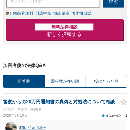
検索
例）
離婚 慰謝料
誹謗中傷
相続 遺産
著作物 違法
無料法律相談
新しく投稿する
加害者側の法律Q&A
新着順
回答数が多い順
役にたった順
警察からの20万円通知書の真偽と対処法について相談
#万引き・窃盗罪
#加害者
2026年8月10日
役にたった
1
肥田 弘昭
弁護士