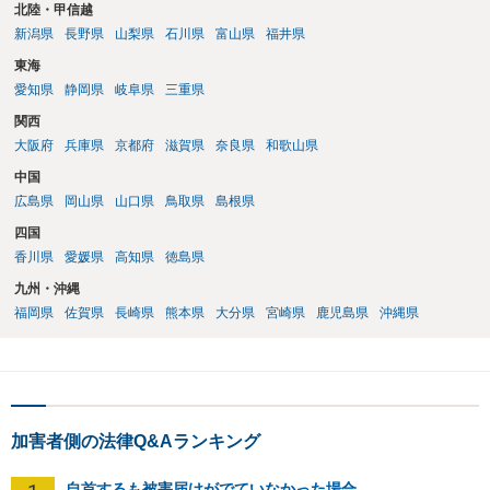
要です。酔っていてふらついていたのであれば，そのときだけふらつ
北陸・甲信越
いているわけではありません。腕の振り方も，そのときだけ偶然大き
新潟県
長野県
山梨県
石川県
富山県
福井県
くなるわけではありません。ですから，本件では，意図的だと疑われ
東海
ることはないと思います。その雰囲気は，当たってしまった女性にも
伝わっていたのでしょう。ですから大丈夫です。なお，故意は，主観
愛知県
静岡県
岐阜県
三重県
面の話なので，防犯カメラの映像で決められることはありません。本
関西
人の話（故意を否認する話）が実際の状況と矛盾しないかだけの話で
大阪府
兵庫県
京都府
滋賀県
奈良県
和歌山県
す。 ②について 犯人性が特定できませんから，逮捕や呼出の可能性は
ないと思います。 ③について ②がないので，③はそもそもないことが
中国
前提なので，期間も考えなくて大丈夫です。 というわけで，本件は大
広島県
岡山県
山口県
鳥取県
島根県
丈夫ですから，今後，同じような不安に襲われることがないように気
四国
をつけてくださいね。それが一番大事です。
香川県
愛媛県
高知県
徳島県
九州・沖縄
福岡県
佐賀県
長崎県
熊本県
大分県
宮崎県
鹿児島県
沖縄県
加害者側の法律Q&Aランキング
自首するも被害届けがでていなかった場合