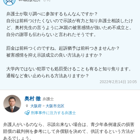
弁護士が取り調べに参加するもんなんですか？

自分は前科つけたくないので示談が有力と知り弁護士相談したけ
ど、奥村先生の言うようにJK親の被害感情が強いため不成立と。

自分の謝罪も伝わらないと言われたそうです。

罰金は前科つくのですね。起訴猶予は前科つきませんか？

被害感情を抑え示談成立の良い方法ありますか？

大学内ではない犯罪でも処罰受けることも有ると知り焦ります。
2022年2月14日 10:05
奥村 徹
弁護士
大阪府
>
大阪市北区
刑事事件に注力する弁護士
弁護人がいるのなら、示談出来ない場合は、青少年条例違反の損害
賠償の裁判例を参考にして弁償額を決めて、供託するという方法が
あるでしょう。
