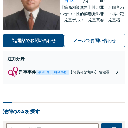
府
区
日）
7分
【簡易相談無料】性犯罪（不同意わ
いせつ・性的姿態撮影罪）・福祉犯
（児童ポルノ・児童買春・児童福祉
法・青少年条例）・ネット犯罪（名
誉毀損・わいせつ物・不正アクセス
等）に非常に詳しい弁護士です
電話でお問い合わせ
メールでお問い合わせ
注力分野
刑事事件
【簡易相談無料】性犯罪
事例5件
料金表有
（不同意性交・不同意わい
せつ）・福祉犯（児童ポル
ノ・児童買春・児童福祉
法・青少年条例）・ネット
犯罪（名誉毀損・わいせつ
物・不正アクセス・リベン
法律Q&Aを探す
ジポルノ罪等）に非常に詳
しい弁護士です