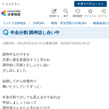
弁護士の方はこちら
ココナラへ
投稿する
探す
閲覧履歴
マイリスト
ログイン
ココナラ法律相談
法律Q&A
離婚・男女問題の法律Q&A
離婚協議の
年金分割 調停話し合い中
公開日時：
2022年2月12日 23:12
更新日時：
2022年7月23日 00:12
調停中なのですが

旦那に最近直接話そうと言われ

調停前に旦那と久しぶりに会い

少し話しました。

結婚してから扶養内で

働いたりしていてずっと。

年金分割で少しでも貰えるのであれば

申請しましょうねって

調停員さんからも言われたので
