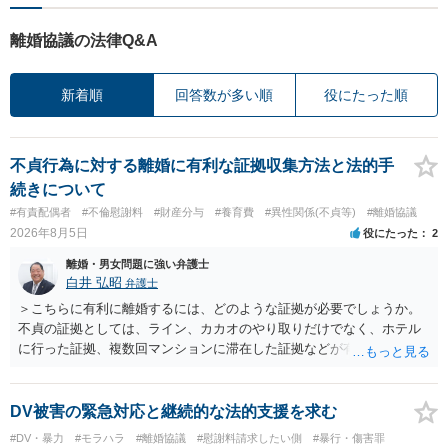
離婚協議の法律Q&A
新着順
回答数が多い順
役にたった順
不貞行為に対する離婚に有利な証拠収集方法と法的手
続きについて
#有責配偶者
#不倫慰謝料
#財産分与
#養育費
#異性関係(不貞等)
#離婚協議
2026年8月5日
役にたった
2
離婚・男女問題に強い弁護士
白井 弘昭
弁護士
＞こちらに有利に離婚するには、どのような証拠が必要でしょうか。
不貞の証拠としては、ライン、カカオのやり取りだけでなく、ホテル
に行った証拠、複数回マンションに滞在した証拠などが有効です。 不
貞の証拠があれば、離婚をさらに有利に進める（離婚したい時期に離
婚する、慰謝料をとるなど）ことができると思われます。 ただし、不
貞発覚後、長期間同居を続けると、不貞を許したとの評価につながる
DV被害の緊急対応と継続的な法的支援を求む
場合がありますので、ご注意ください。 以上、ご参考まで。
#DV・暴力
#モラハラ
#離婚協議
#慰謝料請求したい側
#暴行・傷害罪