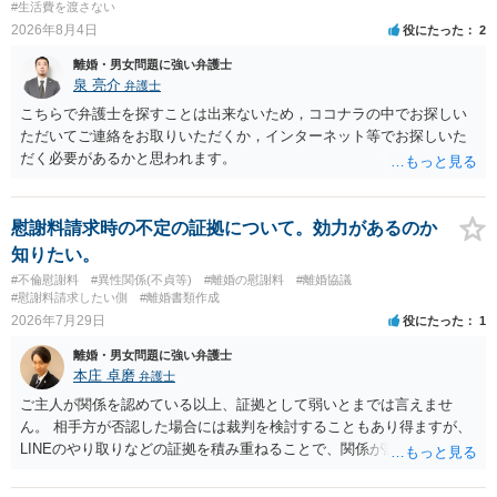
#生活費を渡さない
2026年8月4日
役にたった
2
離婚・男女問題に強い弁護士
泉 亮介
弁護士
こちらで弁護士を探すことは出来ないため，ココナラの中でお探しい
ただいてご連絡をお取りいただくか，インターネット等でお探しいた
だく必要があるかと思われます。
慰謝料請求時の不定の証拠について。効力があるのか
知りたい。
#不倫慰謝料
#異性関係(不貞等)
#離婚の慰謝料
#離婚協議
#慰謝料請求したい側
#離婚書類作成
2026年7月29日
役にたった
1
離婚・男女問題に強い弁護士
本庄 卓磨
弁護士
ご主人が関係を認めている以上、証拠として弱いとまでは言えませ
ん。 相手方が否認した場合には裁判を検討することもあり得ますが、
LINEのやり取りなどの証拠を積み重ねることで、関係が認定される余
地は十分にあります。 ただし、手元の証拠でどこまで認定できるかは
個別の事情によりますので、お早めに弁護士に相談されることをおす