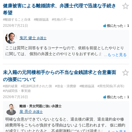
すめします。
健康被害による離婚請求、弁護士代理で迅速な手続き
希望
#離婚すること自体
#離婚協議
#性格の不一致
2026年7月21日
役にたった
1
鬼沢 健士
弁護士
ここは質問と回答をするコーナーなので、依頼を前提としたやりとり
に関しては、 個別の弁護士とのやりとりをおすすめします。
未入籍の元同棲相手からの不当な金銭請求と合意書面
の強要について
#婚約破棄
#慰謝料請求された側
#借金・浪費癖
#離婚協議
#異性関係(不貞等)
#内縁関係・事実婚
2026年7月16日
役にたった
1
離婚・男女問題に強い弁護士
泉 亮介
弁護士
明確な合意ができていないとなると、退去後の家賃、退去違約金や修
繕費用等をこちらが負担する理由はないように思われます。 仮に婚約
が成立していたとなると、不貞慰謝料については請求される可能性が