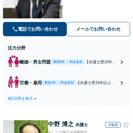
未払い残業代のトラブルはお任せく
ださい。【離婚・男女】豊富な対応
実績があります。
電話でお問い合わせ
メールでお問い合わせ
注力分野
離婚・男女問題
【弁護士歴15年以
事例9件
料金表有
上】【津地方裁判
所3分】解決実績多
数！熟年離婚やW
労働・雇用
【弁護士歴15年以上】
事例7件
料金表有
不倫による調停や
未払い残業代や不当解
協議はお任せくだ
雇などの解決実績が多
さい。相談者さま
他1分野を表示
数あります。闘うため
のご意向を尊重
には証拠が肝要です！
し、納得いただけ
証拠集めのコツをお伝
る解決を目指しま
えするなど、納得いた
す【オンライン面
中野 博之
だける解決のためにご
弁護士
大阪府
談OK】【お子さま
依頼者と二人三脚で取
あしたの獅子法律事務所