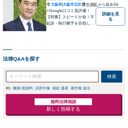
連れの相談可】
り組みます【オンライ
大阪府
大阪市北区
中津駅
から徒歩3分
|
ン面談OK】
⭐️Google口コミ高評価！
詳細を見
【刑事】スピードが命！不
る
起訴・執行猶予を目指しま
す【相続】ご家族の将来も
見据えた解決。家族信託、
遺言、相続問題・相続税
【企業法務】知財・労働問
題【夜間・休日対応】
法律Q&Aを探す
検索
例）
離婚 慰謝料
誹謗中傷
相続 遺産
著作物 違法
無料法律相談
新しく投稿する