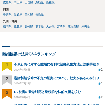
広島県
岡山県
山口県
鳥取県
島根県
四国
香川県
愛媛県
高知県
徳島県
九州・沖縄
福岡県
佐賀県
長崎県
熊本県
大分県
宮崎県
鹿児島県
沖縄県
離婚協議の法律Q&Aランキング
1
不貞行為に対する離婚に有利な証拠収集方法と法的手続きについて
2
2026年8月5日
2
慰謝料請求時の不定の証拠について。効力があるのか知りたい。
1
2026年7月29日
3
DV被害の緊急対応と継続的な法的支援を求む
2
2026年8月4日