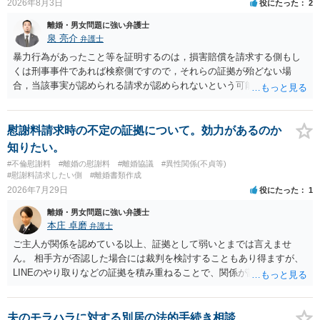
2026年8月3日
役にたった
2
担すべきかについては、離婚時の合意内容のほか、子どもの年齢、大
学進学についての父母の認識、父母の学歴・収入・資産状況、進学先
離婚・男女問題に強い弁護士
や費用などを踏まえて個別に検討することになります。公正証書の他
泉 亮介
弁護士
の条項において、養育費の終期についてどのように定められている
暴力行為があったこと等を証明するのは，損害賠償を請求する側もし
か、大学進学に関する定めの有無、「教育費」「進学費用」に関する
くは刑事事件であれば検察側ですので，それらの証拠が殆どない場
定めの有無等について確認する必要があると考えられます。
合，当該事実が認められる請求が認められないという可能性はあるで
しょう。
慰謝料請求時の不定の証拠について。効力があるのか
知りたい。
#不倫慰謝料
#離婚の慰謝料
#離婚協議
#異性関係(不貞等)
#慰謝料請求したい側
#離婚書類作成
2026年7月29日
役にたった
1
離婚・男女問題に強い弁護士
本庄 卓磨
弁護士
ご主人が関係を認めている以上、証拠として弱いとまでは言えませ
ん。 相手方が否認した場合には裁判を検討することもあり得ますが、
LINEのやり取りなどの証拠を積み重ねることで、関係が認定される余
地は十分にあります。 ただし、手元の証拠でどこまで認定できるかは
個別の事情によりますので、お早めに弁護士に相談されることをおす
すめします。
夫のモラハラに対する別居の法的手続き相談