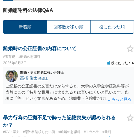
離婚慰謝料の法律Q&A
新着順
回答数が多い順
役にたった順
離婚時の公正証書の内容について
#養育費
#離婚の慰謝料
2026年8月3日
役にたった
6
離婚・男女問題に強い弁護士
髙橋 俊太
弁護士
ご記載の公正証書の文言だけからすると、大学の入学金や授業料等が
当然にこの「特別な費用」に含まれるとは言いにくいと思います。条
項に「等」という文言があるため、治療費・入院費だけに限定される
わけではありませんが、その前に「病気・事故に伴う費用」と明記さ
れていますので、通常は、病気や事故によって臨時に必要となった医
療費その他これに類する特別支出を念頭に置いた条項と読むのが自然
暴力行為の証拠不足で酔った記憶喪失が認められる
です。したがって、大学の入学金、授業料、受験費用などの教育費に
か？
ついてまで、「この条項があるから当然に半額を請求できる」とまで
#DV・暴力
#慰謝料請求したい側
#離婚の慰謝料
#モラハラ
#裁判
は言いにくいと思われます。なお、通常、大学進学費用をどこまで負