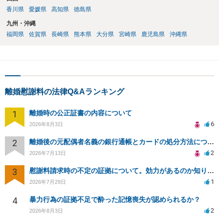
香川県
愛媛県
高知県
徳島県
九州・沖縄
福岡県
佐賀県
長崎県
熊本県
大分県
宮崎県
鹿児島県
沖縄県
離婚慰謝料の法律Q&Aランキング
1
離婚時の公正証書の内容について
6
2026年8月3日
2
離婚後の元配偶者名義の銀行通帳とカードの処分方法について
2
2026年7月13日
3
慰謝料請求時の不定の証拠について。効力があるのか知りたい。
1
2026年7月29日
4
暴力行為の証拠不足で酔った記憶喪失が認められるか？
2
2026年8月3日