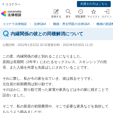
弁護士の方はこちら
ココナラへ
投稿する
探す
閲覧履歴
マイリスト
ログイン
ココナラ法律相談
法律Q&A
離婚・男女問題の法律Q&A
離婚の慰謝
内縁関係の彼との同棲解消について
公開日時：
2022年1月22日 20:32
更新日時：
2022年9月30日 11:25
この度、内縁関係の彼と別れることになりました。

原因は長期間（2年半）にわたるセックスレス、スキンシップの拒
否、また入籍を何度も先延ばしにされていることです。

それに際し、私が今の家を出ていき、彼は残るそうです。

元住居の初期費用は割り勘です。

そのほかに、割り勘で買った家電や家具などは今の家に残すことで
話合いました。

そこで、私の新居の初期費用や、そこで必要な家具などを負担して
もらうよう頼みましたが、
