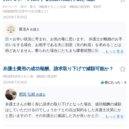
#モラハラ
#DV・暴力
#離婚すること自体
#離婚の慰謝料
#調停
#婚姻費用(別居中の生活費など)
2026年7月30日
匿名A
弁護士
日々お辛い状況に苛まれ、お気の毒に思います。 弁護士が離婚のお手
伝いをする場合、お相手である夫に別居（夫の転居）を求めることは
殆どありません。断られた場合にたちまち膠着状態に陥ってしまうの
と、同居中の依頼者ご本人をますます窮地に陥らせてしまう可能性が
高いためです。 実務的には、ご相談者さまが転居する形で離婚協議等
を進める選択を採らざるを得ないことが圧倒的多数です。
弁護士費用の成功報酬、請求取り下げで減額可能か？
#慰謝料請求された側
#離婚の慰謝料
2026年7月26日
役にたった
2
肥田 弘昭
弁護士
弁護士さんが動く前に請求の取り下げとなった場合、成功報酬の減額
はしていただけるのでしょうか？との点は契約をした弁護士次第にか
と思いますので、その弁護士に確認した方が良いかと思います。ご参
考にしてください。