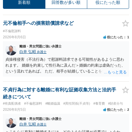
新着順
回答数が多い順
役にたった順
元不倫相手への損害賠償請求など
#不倫慰謝料
2026年8月6日
役にたった
1
離婚・男女問題に強い弁護士
白井 弘昭
弁護士
貞操権侵害（不法行為）で慰謝料請求できる可能性があるように思わ
れます。 婚姻を約束して性行為に及んだ＞婚姻の約束は虚偽だった、
という流れであれば。 ただ、相手が結婚していることを知って行為に
及んでいるのであれば、婚姻できないことについて相談者さんの帰責
性も認められそうですので、あまり慰謝料は高額にならないように思
われます。 一度、最寄りの弁護士に相談してみてください。
不貞行為に対する離婚に有利な証拠収集方法と法的手
続きについて
#有責配偶者
#不倫慰謝料
#離婚協議
#異性関係(不貞等)
#養育費
#財産分与
2026年8月5日
役にたった
2
離婚・男女問題に強い弁護士
白井 弘昭
弁護士
＞こちらに有利に離婚するには、どのような証拠が必要でしょうか。