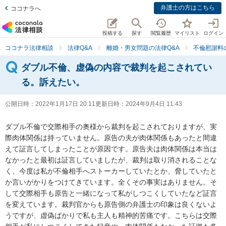
弁護士の方はこちら
ココナラへ
投稿する
探す
閲覧履歴
マイリスト
ログイン
ココナラ法律相談
法律Q&A
離婚・男女問題の法律Q&A
不倫慰謝料
ダブル不倫、虚偽の内容で裁判を起こされてい
る。訴えたい。
公開日時：
2022年1月17日 20:11
更新日時：
2024年9月4日 11:43
ダブル不倫で交際相手の奥様から裁判を起こされておりますが、実
際肉体関係は持っていません。原告の夫が肉体関係もあったと間違
えて証言してしまったことが原因です。原告夫は肉体関係は本当は
なかったと最初は証言していましたが、裁判は取り消されることな
く、今度は私が不倫相手へストーカーしていたとか、脅していたと
か言いがかりをつけてきています。全くその事実はありません。そ
して交際相手も原告と一緒になって私がしつこくしていたなど証言
を変えています。裁判官からも原告側の弁護士の印象は良くないよ
うですが、虚偽ばかりで私も主人も精神的苦痛です。こちらは交際