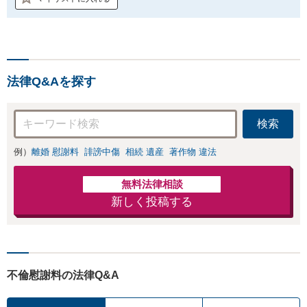
法律Q&Aを探す
検索
例）
離婚 慰謝料
誹謗中傷
相続 遺産
著作物 違法
無料法律相談
新しく投稿する
不倫慰謝料の法律Q&A