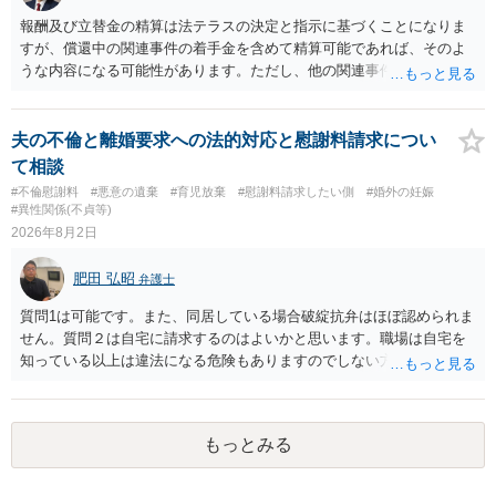
値と夫との関係との均衡のように思います。 ③行政書士に委任をして
報酬及び立替金の精算は法テラスの決定と指示に基づくことになりま
いるのであれば，どのような内容の委任なのか不明ですが，その行政
すが、償還中の関連事件の着手金を含めて精算可能であれば、そのよ
書士との協議になると思います。請求するか，訴訟にするか，その点
うな内容になる可能性があります。ただし、他の関連事件でも相手方
の見極めや，相手方は性交類似行為は認めているのか，それさえも否
から金銭を取得できる場合には個別に考える場合もあります。個別事
定しているのかによって，考え方・進め方は変わってくると思いま
情によって対応が違いますので、法テラスへお尋ねいただいた方が確
す。 ④性交類似行為を認めているにもかかわらず支払を拒否するので
実です。
夫の不倫と離婚要求への法的対応と慰謝料請求につい
あれば，本人（行政書士でも同じだと思います。）への対応ではあま
て相談
り変わらないように思います。減額で折り合えるなら本人様の交渉で
#不倫慰謝料
#悪意の遺棄
#育児放棄
#慰謝料請求したい側
#婚外の妊娠
もよいように思いますが，ゼロかどうかの観点であれば，訴訟に進む
#異性関係(不貞等)
しかなくなるようにも思います。そうしますと，お近くの弁護士に相
2026年8月2日
談して進めることを検討した方がよいようにも思います。
肥田 弘昭
弁護士
質問1は可能です。また、同居している場合破綻抗弁はほぼ認められま
せん。質問２は自宅に請求するのはよいかと思います。職場は自宅を
知っている以上は違法になる危険もありますのでしない方が良いで
す。質問３は可能かと思います。質問４は悪意の遺棄などに該当する
かと思います。有責配偶者ですので相手方からの離婚は拒否しても仮
に訴訟されても法的に成立しません。質問５は認知すると養育費支払
もっとみる
い、相続権が発生します。合意があれば法的に可能ですが法律で強制
することはできません。質問６は可能です。質問７は不貞行為の写真
データ（ハメ撮り）、第三者撮影の腕組み写真、夫の自白録音まであ