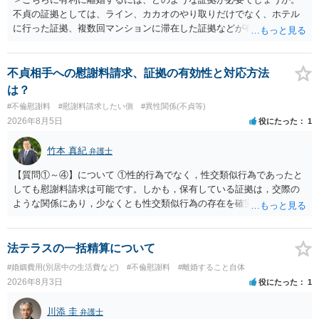
不貞の証拠としては、ライン、カカオのやり取りだけでなく、ホテル
に行った証拠、複数回マンションに滞在した証拠などが有効です。 不
貞の証拠があれば、離婚をさらに有利に進める（離婚したい時期に離
婚する、慰謝料をとるなど）ことができると思われます。 ただし、不
貞発覚後、長期間同居を続けると、不貞を許したとの評価につながる
不貞相手への慰謝料請求、証拠の有効性と対応方法
場合がありますので、ご注意ください。 以上、ご参考まで。
は？
#不倫慰謝料
#慰謝料請求したい側
#異性関係(不貞等)
2026年8月5日
役にたった
1
竹本 真紀
弁護士
【質問①～④】について ①性的行為でなく，性交類似行為であったと
しても慰謝料請求は可能です。しかも，保有している証拠は，交際の
ような関係にあり，少なくとも性交類似行為の存在を確実に証明でき
るものです（裏を返せば，証拠で認められる範囲でしか認めていない
ことを窺わせるものです。）。ですから，慰謝料請求を進めることで
よいと思います。 ただ．慰謝料額については，婚姻破綻に至っていな
法テラスの一括精算について
いとして，この点を考慮されることになるかもしれません。 ②夫との
#婚姻費用(別居中の生活費など)
#不倫慰謝料
#離婚すること自体
今後のことを考えて書いてもらうか否かを検討するのがよいと思いま
2026年8月3日
役にたった
1
す。今ある証拠以上のことを証明（証明力を強めることも含む）でき
るのであれば，前向きに検討を進めるという考え方でもよいでしょ
川添 圭
弁護士
う。慰謝料請求としては証拠として使えることが前提であり，その価