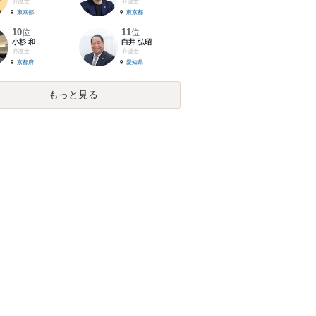
弁護士
弁護士
東京都
東京都
10
11
位
位
小杉 和
白井 弘昭
弁護士
弁護士
京都府
愛知県
もっと見る