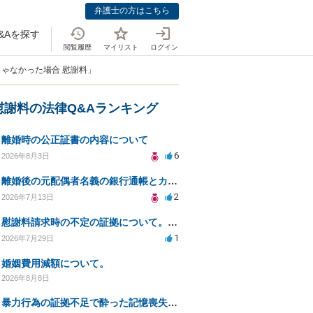
弁護士の方はこちら
&Aを探す
閲覧履歴
マイリスト
ログイン
じゃなかった場合 慰謝料」
慰謝料の法律Q&Aランキング
離婚時の公正証書の内容について
6
2026年8月3日
離婚後の元配偶者名義の銀行通帳とカードの処分方法について
2
2026年7月13日
慰謝料請求時の不定の証拠について。効力があるのか知りたい。
1
2026年7月29日
婚姻費用減額について。
2026年8月8日
暴力行為の証拠不足で酔った記憶喪失が認められるか？