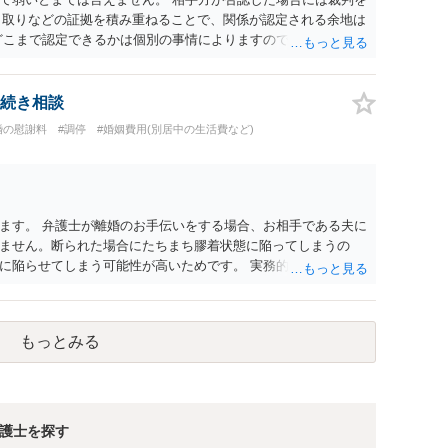
やり取りなどの証拠を積み重ねることで、関係が認定される余地は
どこまで認定できるかは個別の事情によりますので、お早めに弁
続き相談
婚の慰謝料
#調停
#婚姻費用(別居中の生活費など)
ます。 弁護士が離婚のお手伝いをする場合、お相手である夫に
ません。断られた場合にたちまち膠着状態に陥ってしまうの
に陥らせてしまう可能性が高いためです。 実務的には、ご相談
選択を採らざるを得ないことが圧倒的多数です。
もっとみる
護士を探す