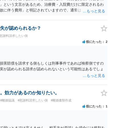
」という文言があるため、治療費・入院費だけに限定されるわ
故に伴う費用」と明記されていますので、通常は、病気や事故
これに類する特別支出を念頭に置いた条項と読むのが自然で
受験費用などの教育費についてまで、「この条項があるから当
いと思われます。なお、通常、大学進学費用をどこまで負担す
失が認められるか？
か、子どもの年齢、大学進学についての父母の認識、父母の学
#慰謝料請求したい側
踏まえて個別に検討することになります。公正証書の他の条項
役にたった
2
に定められているか、大学進学に関する定めの有無、「教育
ついて確認する必要があると考えられます。
損害賠償を請求する側もしくは刑事事件であれば検察側ですの
実が認められる請求が認められないという可能性はあるでしょ
。効力があるのか知りたい。
#離婚協議
#慰謝料請求したい側
#離婚書類作成
役にたった
1
て弱いとまでは言えません。 相手方が否認した場合には裁判を