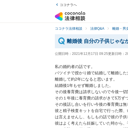
ココナラへ
ココナラ法律相談
法律Q&A
離婚・男
離婚後 自分の子供じゃな
公開日時：
2021年12月17日 09:25
更新日時：
2
私の婚約者の話です。

バツイチで授かり婚で結婚して離婚した
離婚して約2年になると思います。

結婚後1年もせず離婚しました。

その後養育費は請求しないので今後一切
その１年後に養育費の請求がきて5万ずつ
その後話し合いを行い今後の養育費は無
彼と精子検査キットを自宅で行った際、
は言えませんし、もしもの話で彼の子供
彼はよく考えたら妊娠していた時から、