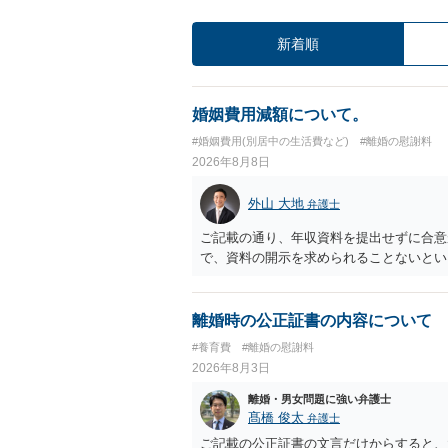
新着順
婚姻費用減額について。
#婚姻費用(別居中の生活費など)
#離婚の慰謝料
2026年8月8日
外山 大地
弁護士
ご記載の通り、年収資料を提出せずに合意
で、資料の開示を求められることないとい
離婚時の公正証書の内容について
#養育費
#離婚の慰謝料
2026年8月3日
離婚・男女問題に強い弁護士
髙橋 俊太
弁護士
ご記載の公正証書の文言だけからすると、