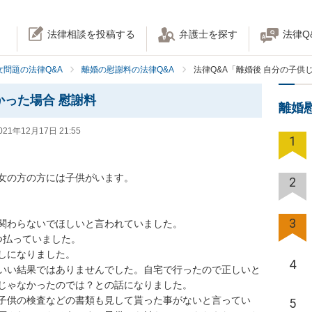
法律相談を投稿する
弁護士を探す
法律Q
女問題の法律Q&A
離婚の慰謝料の法律Q&A
法律Q&A「離婚後 自分の子供
かった場合 慰謝料
離婚
021年12月17日 21:55
1
女の方の方には子供がいます。

2
3
関わらないでほしいと言われていました。

払っていました。

しになりました。

4
いい結果ではありませんでした。自宅で行ったので正しいと
じゃなかったのでは？との話になりました。

子供の検査などの書類も見して貰った事がないと言ってい
5