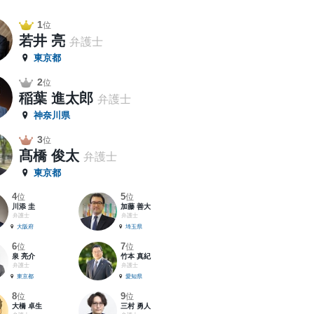
1
位
若井 亮
弁護士
東京都
2
位
稲葉 進太郎
弁護士
神奈川県
3
位
髙橋 俊太
弁護士
東京都
4
5
位
位
川添 圭
加藤 善大
弁護士
弁護士
大阪府
埼玉県
6
7
位
位
泉 亮介
竹本 真紀
弁護士
弁護士
東京都
愛知県
8
9
位
位
大橋 卓生
三村 勇人