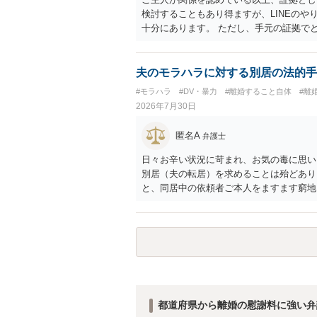
検討することもあり得ますが、LINEの
十分にあります。 ただし、手元の証拠で
護士に相談されることをおすすめします。
夫のモラハラに対する別居の法的手
#モラハラ
#DV・暴力
#離婚すること自体
#離
2026年7月30日
匿名A
弁護士
日々お辛い状況に苛まれ、お気の毒に思い
別居（夫の転居）を求めることは殆どあり
と、同居中の依頼者ご本人をますます窮地
者さまが転居する形で離婚協議等を進める
都道府県から離婚の慰謝料に強い弁