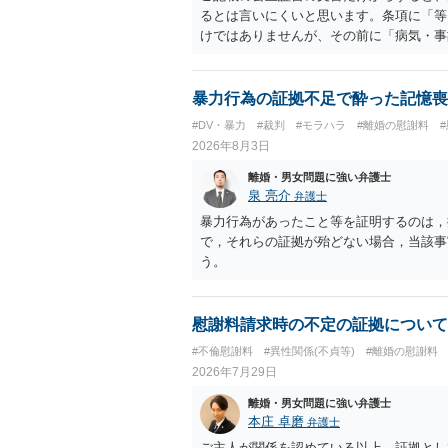
るとは言いにくいと思います。条項に「等
けではありませんが、その前に「病気・事
によって臨時に必要となった医療費その他
す。したがって、大学の入学金、授業料、
然に半額を請求できる」とまでは言いにく
暴力行為の証拠不足で酔った記憶喪
べきかについては、離婚時の合意内容のほ
#DV・暴力
#裁判
#モラハラ
#離婚の慰謝料
歴・収入・資産状況、進学先や費用などを
2026年8月3日
において、養育費の終期についてどのよう
費」「進学費用」に関する定めの有無等に
離婚・男女問題に強い弁護士
泉 亮介
弁護士
暴力行為があったこと等を証明するのは，
で，それらの証拠が殆どない場合，当該事
う。
慰謝料請求時の不定の証拠について
#不倫慰謝料
#異性関係(不貞等)
#離婚の慰謝料
2026年7月29日
離婚・男女問題に強い弁護士
本庄 卓磨
弁護士
ご主人が関係を認めている以上、証拠とし