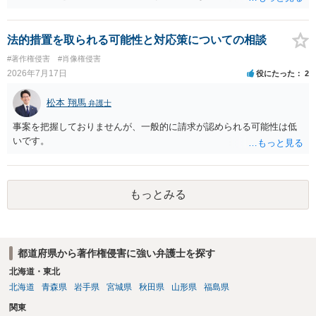
ても、その権利は当該部分に限られ、ご相談者の写真や文章等を制作
完全一致でなくても複製・翻案に当たる可能性があります。非営利で
実績として掲載する権限まで当然に生じるものではありません。 もっ
も、SNSへの公開は私的使用には当たりません。 ② 出典を記載するだ
とも、契約書がなくても、見積書、メール、利用規約等に実績掲載へ
けでは、適法な引用にはなりません。自分の説明や批評が主で、図が
法的措置を取られる可能性と対応策についての相談
の同意があれば別です。また、単に制作を担当した事実を記載した
その説明に必要な従たる資料であること、引用部分が明確に区別さ
#著作権侵害
#肖像権侵害
り、公開中のサイトへリンクしたりする行為まで当然に禁止できると
れ、必要な範囲に限られていることなどが必要です。勉強ノートの教
2026年7月17日
役にたった
2
は限りません。 人物写真については、通常のSNSへの無断掲載と同
材として図そのものを中心的に掲載する場合、引用と認められにくい
様、掲載目的、態様、必要性、本人の特定可能性等から判断されま
でしょう。 文章についても、単に所々表現を変えただけで適法になる
松本 翔馬
す。営業目的であり、本人も掲載を拒否していることは、違法性を認
弁護士
とは限りません。医学上の事実を理解したうえで、ご自身の表現と構
める方向の事情となりますが、自動的に肖像権侵害となるわけではあ
成でまとめる必要があります。 安全にSNSで公開するには、教科書の
事案を把握しておりませんが、一般的に請求が認められる可能性は低
りません。 まず、見積書、メール、チャット、デザイナーの利用規約
図をトレース・模写した部分は掲載せず、人体の構造という事実を基
いです。
を確認したうえで、「提供素材及びこれを含む画面の複製・SNS掲載
に、自分で構図や表現を工夫して作図する方法が考えられます。ま
を許諾しない」と書面で明確に通知することをお勧めします。すでに
た、改変・SNS掲載が認められたオープンライセンス素材を、利用条
掲載された場合は、URL、掲載日時、画面を保存してから削除を求め
件に従って使う方法もあります。トレースした図を残したい場合は、
てください。
自分だけの学習用にとどめるのが安全です。
もっとみる
都道府県から著作権侵害に強い弁護士を探す
北海道・東北
北海道
青森県
岩手県
宮城県
秋田県
山形県
福島県
関東