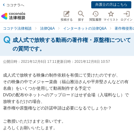
弁護士の方はこちら
ココナラへ
投稿する
探す
閲覧履歴
マイリスト
ログイン
ココナラ法律相談
法律Q&A
インターネットの法律Q&A
著作権侵害
成人式で放映する動画の著作権・原盤権について
の質問です。
公開日時：
2021年12月6日 17:11
更新日時：
2021年12月8日 10:57
成人式で放映する映像の制作依頼を有償にて受けたのですが、

その映像の中でメジャー楽曲（福山雅治さんや平井堅さんなどの有
名曲）をいくつか使用して動画制作する予定で

DVDの配布やネットへのアップロードはせず会場（入場料なし）で
放映するだけの場合、

著作権や原盤権などの許諾申請は必要になるでしょうか？

ご教授いただけますと幸いです。

よろしくお願いいたします。