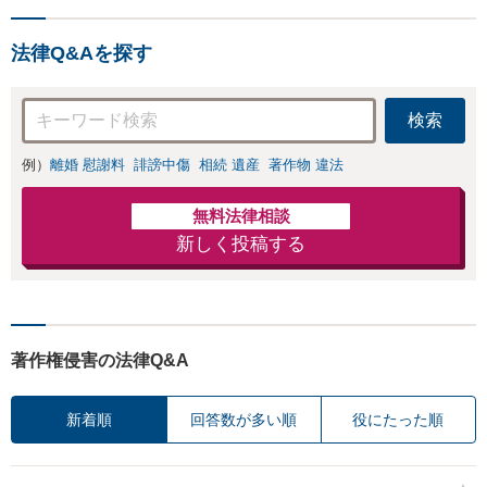
法律Q&Aを探す
検索
例）
離婚 慰謝料
誹謗中傷
相続 遺産
著作物 違法
無料法律相談
新しく投稿する
著作権侵害の法律Q&A
新着順
回答数が多い順
役にたった順