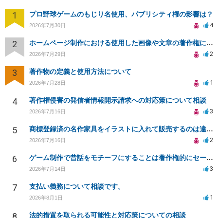
1
プロ野球ゲームのもじり名使用、パブリシティ権の影響は？
4
2026年7月30日
2
ホームページ制作における使用した画像や文章の著作権について
2
2026年7月29日
3
著作物の定義と使用方法について
1
2026年7月28日
4
著作権侵害の発信者情報開示請求への対応策について相談
3
2026年7月16日
5
商標登録済の名作家具をイラストに入れて販売するのは違法でしょうか
2
2026年7月16日
6
ゲーム制作で昔話をモチーフにすることは著作権的にセーフかどうか
3
2026年7月14日
7
支払い義務について相談です。
1
2026年8月1日
8
法的措置を取られる可能性と対応策についての相談