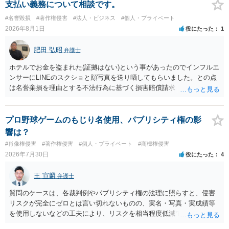
支払い義務について相談です。
#名誉毀損
#著作権侵害
#法人・ビジネス
#個人・プライベート
2026年8月1日
役にたった
1
肥田 弘昭
弁護士
ホテルでお金を盗まれた(証拠はない)という事があったのでインフルエ
ンサーにLINEのスクショと顔写真を送り晒してもらいました。との点
は名誉棄損を理由とする不法行為に基づく損害賠償請求（共同不法行
為）の対象となるかと思います。但し、慰謝料額としては、「その後
その人が会社を経営しているようで仕事が飛んだとのことでその分の
賠償金と8人分の従業員の年間利益を請求すると言われています。」で
プロ野球ゲームのもじり名使用、パブリシティ権の影
の計算がすべて損害とならないかと思いますので、損害額で争っても
響は？
良いかと思います。ご参考にしてください。
#肖像権侵害
#著作権侵害
#個人・プライベート
#商標権侵害
2026年7月30日
役にたった
4
王 宣麟
弁護士
質問のケースは、各裁判例やパブリシティ権の法理に照らすと、侵害
リスクが完全にゼロとは言い切れないものの、実名・写真・実成績等
を使用しないなどの工夫により、リスクを相当程度低減できる設計に
なっているかと思います。 ただし、「野球ファンであれば元の選手を