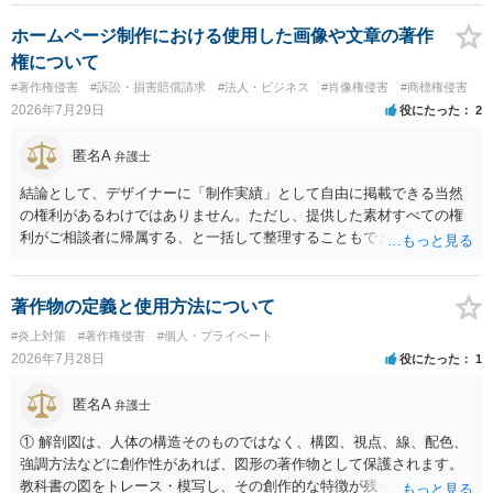
推測できる」という点は、裁判で争われた場合に「専ら顧客吸引力の
利用を目的とする」と判断される余地を残すため、一定の注意が必要
ホームページ制作における使用した画像や文章の著作
です。 また、広告収益の有無は、侵害判断に一定の影響を与える可能
権について
性がありますが、決定的要因ではありません。 パブリシティ権侵害の
#著作権侵害
#訴訟・損害賠償請求
#法人・ビジネス
#肖像権侵害
#商標権侵害
成否は、主に「専ら顧客吸引力の利用を目的とするか」という点で判
2026年7月29日
役にたった
2
断されます。広告収益があることは「商業的目的」を強く示す要素で
すが、それだけで直ちに侵害となるわけではありません。完全無償・
匿名A
弁護士
非営利であれば「表現の自由」「創作物」としての側面が強く評価さ
れる可能性があります。一方、広告収益がある場合は「商業利用」と
結論として、デザイナーに「制作実績」として自由に掲載できる当然
しての色彩が強まり、リスクが高まる可能性があります。 公開前に変
の権利があるわけではありません。ただし、提供した素材すべての権
更・確認しておく事項については、公開の場でアドバイスするにも限
利がご相談者に帰属する、と一括して整理することもできません。 ご
界があるかと思うので、資料等を持参の上、弁護士に相談されること
自身が撮影・執筆した写真や文章は、創作性があれば原則としてご自
も一つかと存じます。
身が著作権者です。 他方、ブランド名、文字主体のロゴ、商品情報、
短いキャッチコピー、販売コンセプトなどは、通常、著作物には当た
著作物の定義と使用方法について
りません。ただし、ロゴに独自の図形やイラスト等が含まれる場合に
#炎上対策
#著作権侵害
#個人・プライベート
は、その表現部分が著作物となる可能性があります。 また、人物写真
2026年7月28日
役にたった
1
の著作権は撮影者に、肖像に関する権利は被写体本人に帰属します
（著作権法2条・17条）。 ウェブサイト全体に当然に著作権が生じる
匿名A
弁護士
わけではありません。デザイナーが独自に制作したイラストやバナー
等は別として、一般的なレイアウトや配色、依頼者から提供された素
① 解剖図は、人体の構造そのものではなく、構図、視点、線、配色、
材を希望に沿って配置した部分には、通常、著作物性は認められにく
強調方法などに創作性があれば、図形の著作物として保護されます。
いと考えられます。仮に具体的な画面構成の一部に創作性が認められ
教科書の図をトレース・模写し、その創作的な特徴が残っていれば、