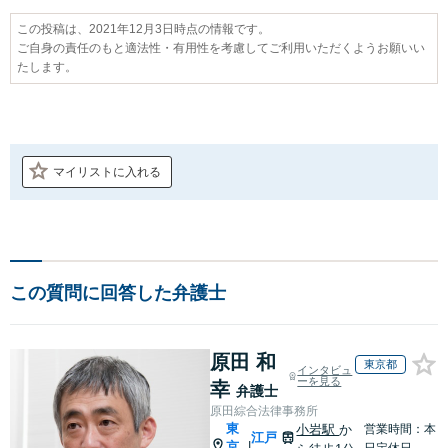
この投稿は、2021年12月3日時点の情報です。
ご自身の責任のもと適法性・有用性を考慮してご利用いただくようお願いい
たします。
マイリストに入れる
この質問に回答した弁護士
原田 和
東京都
インタビュ
ーを見る
幸
弁護士
原田綜合法律事務所
東
小岩駅
か
営業時間：本
江戸
京
|
日定休日