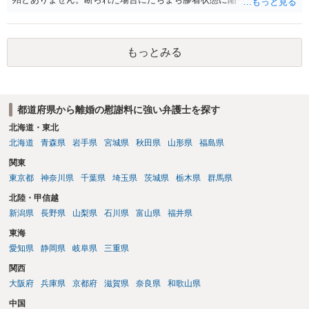
と、同居中の依頼者ご本人をますます窮地に陥らせてしまう可能性が
高いためです。 実務的には、ご相談者さまが転居する形で離婚協議等
を進める選択を採らざるを得ないことが圧倒的多数です。
もっとみる
都道府県から離婚の慰謝料に強い弁護士を探す
北海道・東北
北海道
青森県
岩手県
宮城県
秋田県
山形県
福島県
関東
東京都
神奈川県
千葉県
埼玉県
茨城県
栃木県
群馬県
北陸・甲信越
新潟県
長野県
山梨県
石川県
富山県
福井県
東海
愛知県
静岡県
岐阜県
三重県
関西
大阪府
兵庫県
京都府
滋賀県
奈良県
和歌山県
中国