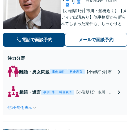
ら徒歩1分
川区
都
【小岩駅1分│市川・船橋近く】【メ
ディア出演あり】他事務所から断ら
れてしまった案件も、しっかりと面
談し、法的アドバイスをいたします
【解決実績約1000件】豊富な離婚調
電話で面談予約
メールで面談予約
停・裁判実績あり【不動産業界出
身】豊富な専門知識あり
注力分野
離婚・男女問題
【小岩駅1分│市
事例10件
料金表有
川・船橋近く】高
額な慰謝料請求の
回避、裁判提起前
相続・遺言
【小岩駅1分│市川・船
事例9件
料金表有
の和解、子の認知
橋近く】【不動産業界
と養育費請求など
出身】不動産を含む複
実績多数【不動産
他3分野を表示
雑な相続の手続き、遺
業界出身】知見を
言書作成に強みあり！
活かし、持ち家の
【江戸川区内出張サー
財産分与に対応！
ビス実施中】来所が難
離婚に関するお悩