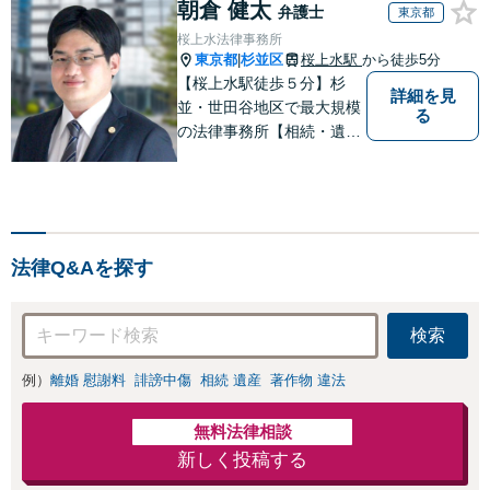
朝倉 健太
しい地域の皆さまも、
弁護士
東京都
みは、お気軽にご
気兼ねなくお問い合わ
桜上水法律事務所
相談ください【メ
せください【メディア
東京都
杉並区
桜上水駅
から徒歩5分
|
ディア出演】【早
出演】【早朝・夜間・
【桜上水駅徒歩５分】杉
朝・夜間対応可】
詳細を見
休日対応可】
並・世田谷地区で最大規模
る
の法律事務所【相続・遺
言】早めのご相談が解決へ
の一番の近道です【企業法
務】契約書の作成・リーガ
ルチェックもご相談下さい
【借金・債務整理】生活再
法律Q&Aを探す
建に向けて伴走します！
検索
例）
離婚 慰謝料
誹謗中傷
相続 遺産
著作物 違法
無料法律相談
新しく投稿する