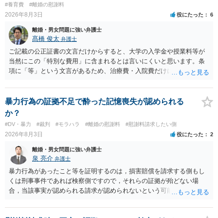
#養育費
#離婚の慰謝料
2026年8月3日
役にたった
6
離婚・男女問題に強い弁護士
髙橋 俊太
弁護士
ご記載の公正証書の文言だけからすると、大学の入学金や授業料等が
当然にこの「特別な費用」に含まれるとは言いにくいと思います。条
項に「等」という文言があるため、治療費・入院費だけに限定される
わけではありませんが、その前に「病気・事故に伴う費用」と明記さ
れていますので、通常は、病気や事故によって臨時に必要となった医
療費その他これに類する特別支出を念頭に置いた条項と読むのが自然
暴力行為の証拠不足で酔った記憶喪失が認められる
です。したがって、大学の入学金、授業料、受験費用などの教育費に
か？
ついてまで、「この条項があるから当然に半額を請求できる」とまで
#DV・暴力
#裁判
#モラハラ
#離婚の慰謝料
#慰謝料請求したい側
は言いにくいと思われます。なお、通常、大学進学費用をどこまで負
2026年8月3日
役にたった
2
担すべきかについては、離婚時の合意内容のほか、子どもの年齢、大
学進学についての父母の認識、父母の学歴・収入・資産状況、進学先
離婚・男女問題に強い弁護士
や費用などを踏まえて個別に検討することになります。公正証書の他
泉 亮介
弁護士
の条項において、養育費の終期についてどのように定められている
暴力行為があったこと等を証明するのは，損害賠償を請求する側もし
か、大学進学に関する定めの有無、「教育費」「進学費用」に関する
くは刑事事件であれば検察側ですので，それらの証拠が殆どない場
定めの有無等について確認する必要があると考えられます。
合，当該事実が認められる請求が認められないという可能性はあるで
しょう。