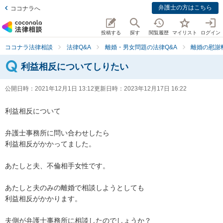
弁護士の方はこちら
ココナラへ
投稿する
探す
閲覧履歴
マイリスト
ログイン
ココナラ法律相談
法律Q&A
離婚・男女問題の法律Q&A
離婚の慰謝
利益相反についてしりたい
公開日時：
2021年12月1日 13:12
更新日時：
2023年12月17日 16:22
利益相反について

弁護士事務所に問い合わせしたら

利益相反がかかってました。

あたしと夫、不倫相手女性です。

あたしと夫のみの離婚で相談しようとしても

利益相反がかかります。

夫側が弁護士事務所に相談したのでしょうか？