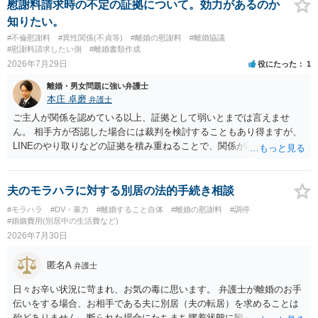
慰謝料請求時の不定の証拠について。効力があるのか
知りたい。
#不倫慰謝料
#異性関係(不貞等)
#離婚の慰謝料
#離婚協議
#慰謝料請求したい側
#離婚書類作成
2026年7月29日
役にたった
1
離婚・男女問題に強い弁護士
本庄 卓磨
弁護士
ご主人が関係を認めている以上、証拠として弱いとまでは言えませ
ん。 相手方が否認した場合には裁判を検討することもあり得ますが、
LINEのやり取りなどの証拠を積み重ねることで、関係が認定される余
地は十分にあります。 ただし、手元の証拠でどこまで認定できるかは
個別の事情によりますので、お早めに弁護士に相談されることをおす
すめします。
夫のモラハラに対する別居の法的手続き相談
#モラハラ
#DV・暴力
#離婚すること自体
#離婚の慰謝料
#調停
#婚姻費用(別居中の生活費など)
2026年7月30日
匿名A
弁護士
日々お辛い状況に苛まれ、お気の毒に思います。 弁護士が離婚のお手
伝いをする場合、お相手である夫に別居（夫の転居）を求めることは
殆どありません。断られた場合にたちまち膠着状態に陥ってしまうの