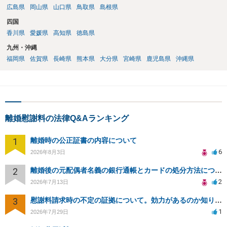
広島県
岡山県
山口県
鳥取県
島根県
四国
香川県
愛媛県
高知県
徳島県
九州・沖縄
福岡県
佐賀県
長崎県
熊本県
大分県
宮崎県
鹿児島県
沖縄県
離婚慰謝料の法律Q&Aランキング
1
離婚時の公正証書の内容について
6
2026年8月3日
2
離婚後の元配偶者名義の銀行通帳とカードの処分方法について
2
2026年7月13日
3
慰謝料請求時の不定の証拠について。効力があるのか知りたい。
1
2026年7月29日