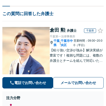
この質問に回答した弁護士
倉田 勲
弁護士
千葉県
千葉第一法律事務所
千葉
千葉市中
営業時間：09:00~20:0
|
県
央区
0（平日）
【粘り強い交渉が強み】解決実績が
豊富です！複雑な問題には、複数の
弁護士とチームを組んで対応いたし
ます。【安心・分かりやすい料金体
系】些細なお悩みにも、丁寧に寄り
添い、不安を軽減します。まずはお
気軽にご相談ください。
電話でお問い合わせ
メールでお問い合わせ
注力分野