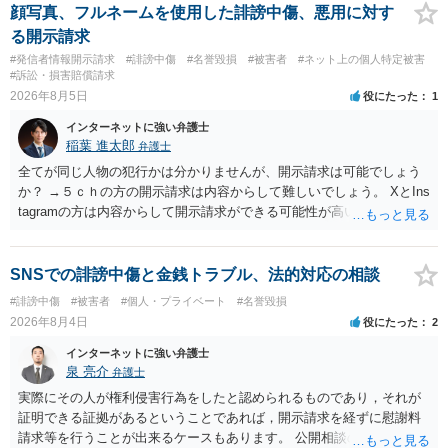
顔写真、フルネームを使用した誹謗中傷、悪用に対す
る開示請求
#発信者情報開示請求
#誹謗中傷
#名誉毀損
#被害者
#ネット上の個人特定被害
#訴訟・損害賠償請求
2026年8月5日
役にたった
1
インターネットに強い弁護士
稲葉 進太郎
弁護士
全てが同じ人物の犯行かは分かりませんが、開示請求は可能でしょう
か？ →５ｃｈの方の開示請求は内容からして難しいでしょう。 XとIns
tagramの方は内容からして開示請求ができる可能性が高いでしょう。
ただ、アカウントが削除されていると開示請求は失敗する可能性が高
いでしょう。７月中にアカウントが削除されている場合、今から進め
ても失敗する可能性が高いように思われます。 相手を特定できた場
SNSでの誹謗中傷と金銭トラブル、法的対応の相談
合、相手に全ての弁護士費用を負担させることは可能でしょうか？ →
#誹謗中傷
#被害者
#個人・プライベート
#名誉毀損
訴訟外の交渉で相手方が認めれば負担させることができるでしょう。
2026年8月4日
役にたった
2
訴訟で判決となった場合は、実際の弁護士費用が認められる場合と認
められない場合があり何ともいえないところでしょう。
インターネットに強い弁護士
泉 亮介
弁護士
実際にその人が権利侵害行為をしたと認められるものであり，それが
証明できる証拠があるということであれば，開示請求を経ずに慰謝料
請求等を行うことが出来るケースもあります。 公開相談の場では回答