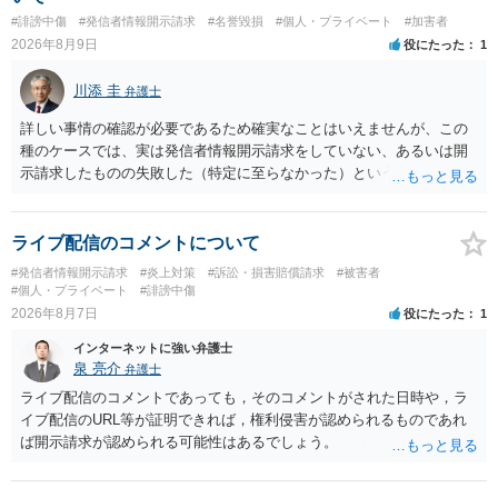
#誹謗中傷
#発信者情報開示請求
#名誉毀損
#個人・プライベート
#加害者
2026年8月9日
役にたった
1
川添 圭
弁護士
詳しい事情の確認が必要であるため確実なことはいえませんが、この
種のケースでは、実は発信者情報開示請求をしていない、あるいは開
示請求したものの失敗した（特定に至らなかった）という事案が比較
的多いです（特に、発信者情報開示請求を行ったことを誇示するよう
な投稿をする場合にはなおさら）。
ライブ配信のコメントについて
#発信者情報開示請求
#炎上対策
#訴訟・損害賠償請求
#被害者
#個人・プライベート
#誹謗中傷
2026年8月7日
役にたった
1
インターネットに強い弁護士
泉 亮介
弁護士
ライブ配信のコメントであっても，そのコメントがされた日時や，ラ
イブ配信のURL等が証明できれば，権利侵害が認められるものであれ
ば開示請求が認められる可能性はあるでしょう。