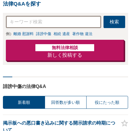
法律Q&Aを探す
検索
例）
離婚 慰謝料
誹謗中傷
相続 遺産
著作物 違法
無料法律相談
新しく投稿する
誹謗中傷の法律Q&A
新着順
回答数が多い順
役にたった順
掲示板への悪口書き込みに関する開示請求の時期につ
いて