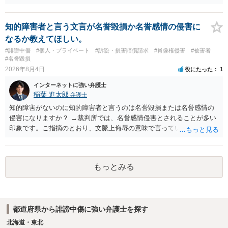
は難しいかと思われますので，お手持ちの証拠資料を持参の上弁護士
に個別に相談されると良いでしょう。
知的障害者と言う文言が名誉毀損か名誉感情の侵害に
なるか教えてほしい。
#誹謗中傷
#個人・プライベート
#訴訟・損害賠償請求
#肖像権侵害
#被害者
#名誉毀損
2026年8月4日
役にたった
1
インターネットに強い弁護士
稲葉 進太郎
弁護士
知的障害がないのに知的障害者と言うのは名誉毀損または名誉感情の
侵害になりますか？ →裁判所では、名誉感情侵害とされることが多い
印象です。ご指摘のとおり、文脈上侮辱の意味で言っている点も加味
されていると思います。
もっとみる
都道府県から誹謗中傷に強い弁護士を探す
北海道・東北