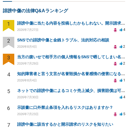
誹謗中傷の法律Q&Aランキング
1
誹謗中傷に当たる内容を投稿したかもしれない。開示請求や民事刑事裁判に発展しうるのか教えて欲しい。
4
2026年7月27日
2
SNSでの誹謗中傷と金銭トラブル、法的対応の相談
2
2026年8月4日
3
当方の腹いせで相手方の個人情報をSNSで晒してしまい名誉毀損させてしまったかもしれない
2
2026年7月29日
4
知的障害者と言う文言が名誉毀損か名誉感情の侵害になるか教えてほしい。
1
2026年8月4日
5
ネットでの誹謗中傷によるコミケ売上減少、損害賠償は可能か？
4
2026年7月30日
6
示談書に口外禁止条項を入れるリスクはありますか？
5
2026年7月23日
7
誹謗中傷に該当するかと開示請求のリスクを知りたい