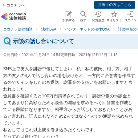
弁護士の方はこちら
ココナラへ
投稿する
探す
閲覧履歴
マイリスト
ログイン
ココナラ法律相談
法律Q&A
インターネットの法律Q&A
誹謗中傷の
示談の話し合いについて
公開日時：
2021年11月24日 14:54
更新日時：
2021年12月12日 11:15
SNS上で友人を誹謗中傷してしまい、私、私の彼氏、相手方、相手
方の友人の4人で話し合いの場を設けられ、一方的に合意書を作成す
るのでサインをしたのち返送、謝罪金の支払いをお願いしますと言
われました。

合意書を確認すると100万円請求されており、誹謗中傷の示談金と
してあまりに高額なため示談金の減額を求めるべく回答書を作成し
ている段階になりますが、相手方からお話ししておきたいことがあ
ると言われ、証人にもなるため2人ではなく4人での通話を求められ
ています。

私としてはこれ以上彼を巻き込みたくないです。

どうすれば良いでしょうか？
