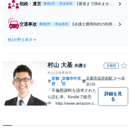
相続・遺言
【最後まで諦めませ
事例1件
料金表有
ん】親族間の交渉、複
雑な手続き、全て対応
します！不利な条件で
交通事故
【弁護士費用特約の利用＆
事例2件
料金表有
合意してしまう前にご
Zoom相談可】【死亡・骨
相談ください。【土
折・後遺障害・むち打ち
地・不動産】長期化し
他1分野を表示
等】交通事故でご家族がな
ている問題もできる限
くなってしまった方やお怪
り円滑な交渉へと導き
我された方はまずご相談く
ます。事業承継／相続
ださい。ご自身での対応で
放棄も対応可能。【JR
村山 大基
は損をしてしまうかもしれ
弁護士
京都府
千葉駅近く】駐車場あ
ません。代わりに交渉・手
村山法律事務所
り
続きをし、負担を軽減。
京都市役所前駅
から徒
京都
京都市中京
|
府
区
歩1分
「不倫慰謝料を請求された
詳細を見
ら読む本」Kindleで販売
る
中 http://www.amazon.co.
jp/dp/B0FJCDXDNV