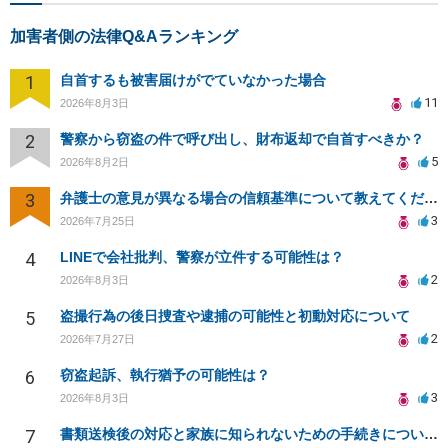
加害者側の法律Q&Aランキング
1
自首するも被害届けがでていなかった場合
11
2026年8月3日
2
警察から窃盗の件で呼び出し、財布返却で自首すべきか？
5
2026年8月2日
3
弁護士の意見が異なる場合の信頼基準について教えてください
3
2026年7月25日
4
LINEで会社批判、警察が立件する可能性は？
2
2026年8月3日
5
盗撮行為の後日捜査や逮捕の可能性と初動対応について
2
2026年7月27日
6
窃盗起訴、執行猶予の可能性は？
3
2026年8月3日
7
書類送検後の対応と家族に知られないための手続きについて相談