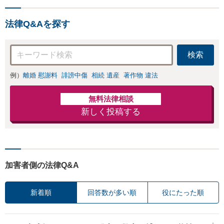
法律Q&Aを探す
検索
例）
離婚 慰謝料
誹謗中傷
相続 遺産
著作物 違法
無料法律相談
新しく投稿する
加害者側の法律Q&A
新着順
回答数が多い順
役にたった順