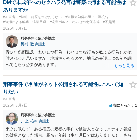
DMで未成年へのセクハラ発言は警察に捕まる可能性は
ありますか
#加害者
#前科・前歴をつけたくない
#逮捕や勾留の阻止・準抗告
#逮捕による解雇・退学回避
#児童ポルノ・わいせつ物頒布等
#不起訴
2026年8月7日
刑事事件に強い弁護士
奥村 徹
弁護士
青少年条例違反（わいせつ行為 わいせつな行為を教える行為）が検
討されると思いますが、地域性があるので、地元の弁護士に条例を調
べてもらう必要があります。
刑事事件で名前がネット公開される可能性について知
りたい
#加害者
2026年8月7日
役にたった
1
刑事事件に強い弁護士
井上 祐司
弁護士
東京に限らず、ある程度の規模の事件で被告人となってメディア報道
の対象となった場合、罪名と年齢（生年月日ではありません）、さら