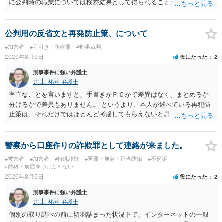
に公判時の職業については検察結果として得られることが通常です。
公判用の反省文と再発防止策、について
#加害者
#万引き・窃盗罪
#刑事裁判
2026年8月6日
役にたった
2
刑事事件に強い弁護士
井上 祐司
弁護士
率直なことを言いますと、手書きかＰＣかで差異はなく、まとめるか
分けるかで差異もありません。 というより、本人が述べている再犯防
止策は、それだけではほとんど考慮してもらえないと思った方が良い
です。 提出するのであれば、 ・具体的に自身が受けているプログラム
やカウンセリング・治療の内容 ・利用している再犯防止策（例えば保
護観察所と連携した職業支援の内容や具体的な就労・監督状況） ・監
警察から口座作りの詐欺罪として連絡が来ました。
督者の証言 など、証拠で担保された客観性と実現可能性があるもので
#被害者
#加害者
#特殊詐欺
#冤罪・無実・正当防衛
#不起訴
なければあまり意味がありません。 もともと執行猶予が狙える事案で
#前科・前歴をつけたくない
あれば本人の反省の言葉だけで十分であり、実刑となるか微妙な事案
2026年8月6日
役にたった
2
では、本人が再発防止策をいくら述べてもほとんど効果は望めないと
刑事事件に強い弁護士
いうのが実感です。
井上 祐司
弁護士
個別の取り調べの前に切羽詰まった状況下で、インターネットの一般