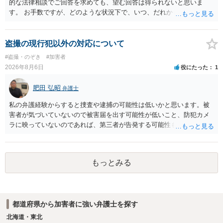
的な法律相談でご回答を求めても、望む回答は得られないと思いま
す。 お手数ですが、どのような状況下で、いつ、だれからどのような
経緯で口座の提供を頼まれ開設したか、それによる詐欺等の収益がど
の程度だと聞いているのかということについて、お近くで詳細な法律
相談を受けられたうえで対処方法を探された方がよいと思われます。
盗撮の現行犯以外の対応について
一般論でいえば、任意取り調べの場合、ＩＣレコーダーを持参して取
#盗撮・のぞき
#加害者
り調べ内容を録音することは必須だと考えます。
2026年8月6日
役にたった
1
肥田 弘昭
弁護士
私の弁護経験からすると捜査や逮捕の可能性は低いかと思います。被
害者が気づいていないので被害届を出す可能性が低いこと、防犯カメ
ラに映っていないのであれば、第三者が告発する可能性も低いこと、
証拠は削除されていることからです。但し、「電車内で携帯で対面に
座る女性を盗撮(全体像写真1枚と5秒程度の動画)してしまいました。下
着や胸など強調したものではありません。」とありますが、少なくと
もっとみる
も捜査段階では性的姿態等撮影罪の被疑事実で逮捕勾留されるケース
が私の弁護経験では多くなった印象です（最終的には不起訴ないし各
都道府県の迷惑防止条例違反になることもあります）。2度としないこ
とをお勧めいたします。ご参考にしてください。
都道府県から加害者に強い弁護士を探す
北海道・東北