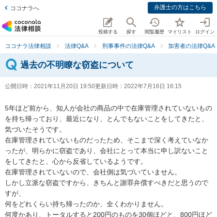
弁護士の方はこちら
ココナラへ
投稿する
探す
閲覧履歴
マイリスト
ログイン
ココナラ法律相談
法律Q&A
刑事事件の法律Q&A
加害者の法律Q&A
過去の不明瞭な窃盗について
公開日時：
2021年11月20日 19:50
更新日時：
2022年7月16日 16:15
5年ほど前から、知人が会社の商品の中で在庫管理されていないもの
を持ち帰っており、最近になり、とんでもないことをしてきたと、
気づいたそうです。

在庫管理されていないものだったため、そこまで深く考えていなか
ったが、明らかに窃盗であり、会社にとって本当に申し訳ないこと
をしてきたと、心から反省しているようです。

在庫管理されていないので、会社側は気づいていません。

しかし立派な窃盗ですから、きちんと謝罪弁償すべきだと思うので
すが、

何をどれくらい持ち帰ったのか、全くわかりません。

何度かあり、トータルすると200円のものを30個ほどと、800円ほど