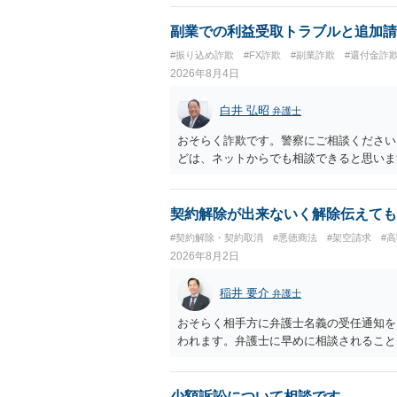
ば、弁護士へ依頼して警告してもらうこと
副業での利益受取トラブルと追加請
#振り込め詐欺
#FX詐欺
#副業詐欺
#還付金詐
2026年8月4日
白井 弘昭
弁護士
おそらく詐欺です。警察にご相談ください
どは、ネットからでも相談できると思いま
契約解除が出来ないく解除伝えても
#契約解除・契約取消
#悪徳商法
#架空請求
#
2026年8月2日
稲井 要介
弁護士
おそらく相手方に弁護士名義の受任通知を
われます。弁護士に早めに相談されること
少額訴訟について相談です