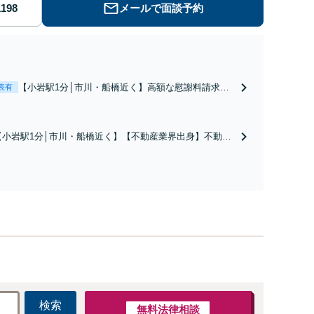
メールで面談予約
【小岩駅1分│市川・船橋近く】高額な慰謝料請求の
表有
回避、裁判提起前の和解、子の認知と養育費請求な
ど実績多数【不動産業界出身】知見を活かし、持ち
家の財産分与に対応！離婚に関するお悩みは、お気
【小岩駅1分│市川・船橋近く】【不動産業界出身】不動産
軽にご相談ください【メディア出演】【早朝・夜間
を含む複雑な相続の手続き、遺言書作成に強みあり！【江
対応可】
戸川区内出張サービス実施中】来所が難しい地域の皆さま
も、気兼ねなくお問い合わせください【メディア出演】
【早朝・夜間・休日対応可】
検索
無料法律相談