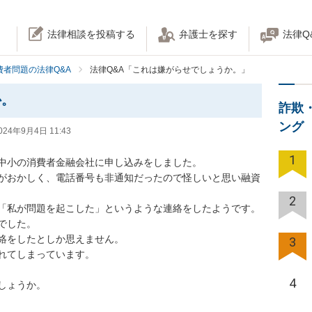
法律相談を投稿する
弁護士を探す
法律Q
費者問題の法律Q&A
法律Q&A「これは嫌がらせでしょうか。」
か。
詐欺
ング
024年9月4日 11:43
1
小の消費者金融会社に申し込みをしました。

がおかしく、電話番号も非通知だったので怪しいと思い融資
2
私が問題を起こした」というような連絡をしたようです。

した。

をしたとしか思えません。

3
てしまっています。

4
しょうか。