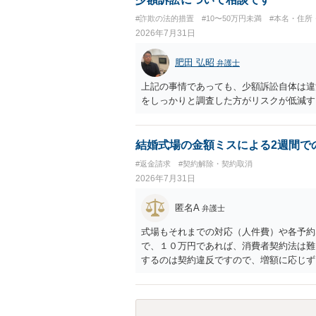
#詐欺の法的措置
#10〜50万円未満
#本名・住所
2026年7月31日
肥田 弘昭
弁護士
上記の事情であっても、少額訴訟自体は違
をしっかりと調査した方がリスクが低減す
結婚式場の金額ミスによる2週間で
#返金請求
#契約解除・契約取消
2026年7月31日
匿名A
弁護士
式場もそれまでの対応（人件費）や各予約
で、１０万円であれば、消費者契約法は難
するのは契約違反ですので、増額に応じず
がないことになります。