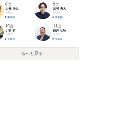
8
9
位
位
大橋 卓生
三村 勇人
弁護士
弁護士
東京都
東京都
10
11
位
位
小杉 和
白井 弘昭
弁護士
弁護士
京都府
愛知県
もっと見る