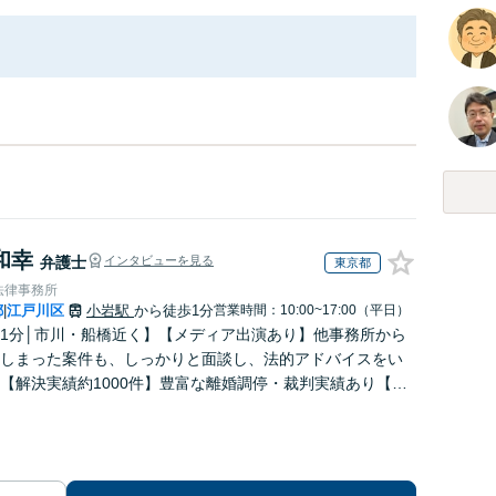
和幸
弁護士
インタビューを見る
東京都
法律事務所
都
江戸川区
小岩駅
から徒歩1分
営業時間：10:00~17:00（平日）
|
1分│市川・船橋近く】【メディア出演あり】他事務所から
しまった案件も、しっかりと面談し、法的アドバイスをい
【解決実績約1000件】豊富な離婚調停・裁判実績あり【不
出身】豊富な専門知識あり