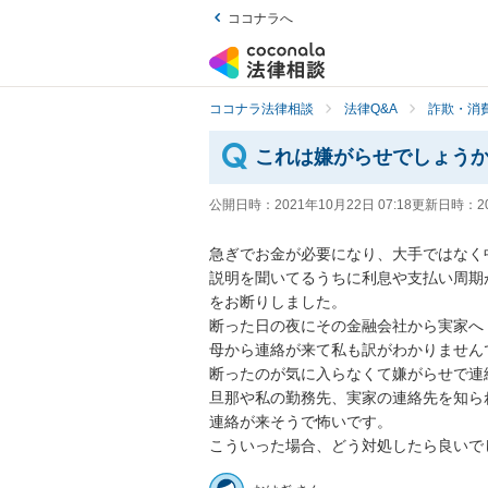
ココナラへ
ココナラ法律相談
法律Q&A
詐欺・消
これは嫌がらせでしょう
公開日時：
2021年10月22日 07:18
更新日時：
2
急ぎでお金が必要になり、大手ではなく中
説明を聞いてるうちに利息や支払い周期
をお断りしました。

断った日の夜にその金融会社から実家へ「
母から連絡が来て私も訳がわかりませんで
断ったのが気に入らなくて嫌がらせで連絡
旦那や私の勤務先、実家の連絡先を知られ
連絡が来そうで怖いです。

こういった場合、どう対処したら良いで