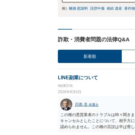
例）
離婚 慰謝料
誹謗中傷
相続 遺産
著作物
詐欺・消費者問題の法律Q&A
新着順
LINE副業について
#副業詐欺
2026年8月6日
川添 圭
弁護士
この種の悪質業者のトラブルは時々聞きま
キャンセルとしたことについて、相手方に
認められません。この種の言説は半ば脅し
し、連絡を無視してよいかどうかのアドバ