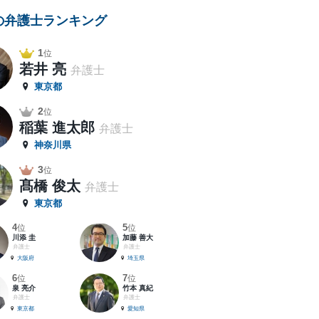
の弁護士ランキング
1
位
若井 亮
弁護士
東京都
2
位
稲葉 進太郎
弁護士
神奈川県
3
位
髙橋 俊太
弁護士
東京都
4
5
位
位
川添 圭
加藤 善大
弁護士
弁護士
大阪府
埼玉県
6
7
位
位
泉 亮介
竹本 真紀
弁護士
弁護士
東京都
愛知県