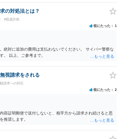
も必要になるかもしれません。
求の対処法とは？
欺
#投資詐欺
役にたった
1
。絶対に追加の費用は支払わないでください。 サイバー警察な
す。 以上、ご参考まで。
無視請求をされる
高額請求への対応
役にたった
2
内容証明郵便で送付しないと、相手方から請求され続けると思
を推奨します。