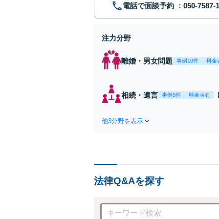
電話で面談予約
注力分野
離婚・男女問題
事例10件
料金
相続・遺言
事例9件
料金表有
他3分野を表示
法律Q&Aを探す