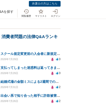
弁護士の方はこちら
&Aを探す
閲覧履歴
マイリスト
ログイン
・消費者問題の法律Q&Aランキ
スクール規定変更前の入会者に新規定は適用されるのか
3
2026年7月29日
支払ってしまった迷惑料は返ってきますか？
3
2026年7月29日
結婚式場の金額ミスによる2週間での解約。キャンセル料10万円の免除は可能か。
2
2026年7月31日
出会い系で知り合った相手に詐欺被害、免許証の悪用リスクと対策。
2
2026年7月26日