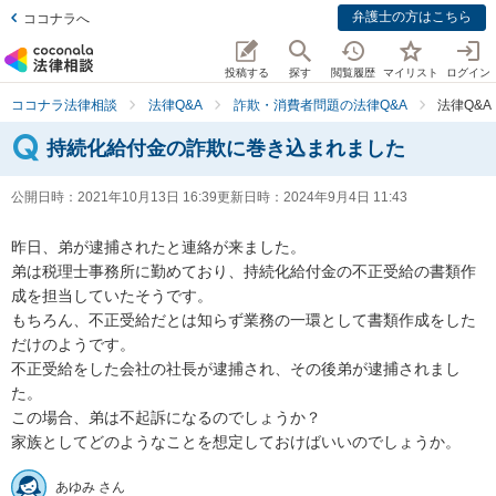
弁護士の方はこちら
ココナラへ
投稿する
探す
閲覧履歴
マイリスト
ログイン
ココナラ法律相談
法律Q&A
詐欺・消費者問題の法律Q&A
法律Q&
持続化給付金の詐欺に巻き込まれました
公開日時：
2021年10月13日 16:39
更新日時：
2024年9月4日 11:43
昨日、弟が逮捕されたと連絡が来ました。

弟は税理士事務所に勤めており、持続化給付金の不正受給の書類作
成を担当していたそうです。

もちろん、不正受給だとは知らず業務の一環として書類作成をした
だけのようです。

不正受給をした会社の社長が逮捕され、その後弟が逮捕されまし
た。

この場合、弟は不起訴になるのでしょうか？

家族としてどのようなことを想定しておけばいいのでしょうか。
あゆみ さん