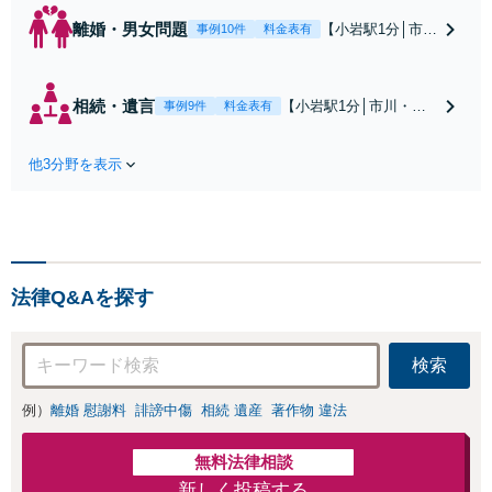
離婚・男女問題
【小岩駅1分│市
事例10件
料金表有
川・船橋近く】高
額な慰謝料請求の
回避、裁判提起前
相続・遺言
【小岩駅1分│市川・船
事例9件
料金表有
の和解、子の認知
橋近く】【不動産業界
と養育費請求など
出身】不動産を含む複
実績多数【不動産
他3分野を表示
雑な相続の手続き、遺
業界出身】知見を
言書作成に強みあり！
活かし、持ち家の
【江戸川区内出張サー
財産分与に対応！
ビス実施中】来所が難
離婚に関するお悩
しい地域の皆さまも、
みは、お気軽にご
気兼ねなくお問い合わ
相談ください【メ
法律Q&Aを探す
せください【メディア
ディア出演】【早
出演】【早朝・夜間・
朝・夜間対応可】
休日対応可】
検索
例）
離婚 慰謝料
誹謗中傷
相続 遺産
著作物 違法
無料法律相談
新しく投稿する