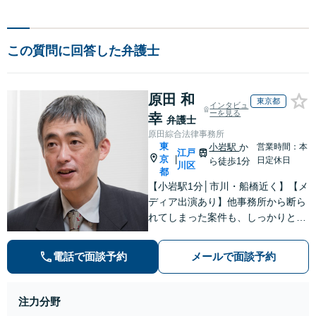
この質問に回答した弁護士
原田 和
東京都
インタビュ
ーを見る
幸
弁護士
原田綜合法律事務所
東
小岩駅
か
営業時間：本
江戸
京
|
日定休日
ら徒歩1分
川区
都
【小岩駅1分│市川・船橋近く】【メ
ディア出演あり】他事務所から断ら
れてしまった案件も、しっかりと面
談し、法的アドバイスをいたします
【解決実績約1000件】豊富な離婚調
電話で面談予約
メールで面談予約
停・裁判実績あり【不動産業界出
身】豊富な専門知識あり
注力分野