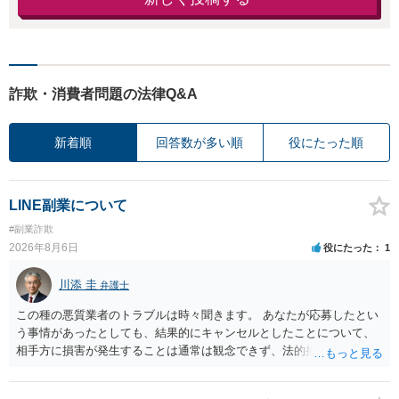
詐欺・消費者問題の法律Q&A
新着順
回答数が多い順
役にたった順
LINE副業について
#副業詐欺
2026年8月6日
役にたった
1
川添 圭
弁護士
この種の悪質業者のトラブルは時々聞きます。 あなたが応募したとい
う事情があったとしても、結果的にキャンセルとしたことについて、
相手方に損害が発生することは通常は観念できず、法的措置を採って
も認められません。この種の言説は半ば脅しのようなものです。 ま
ず、最寄りの消費生活センターへ相談し、連絡を無視してよいかどう