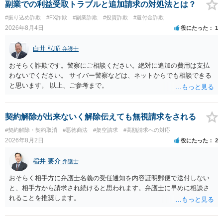
かのアドバイスを受けられることをお勧めします。しつこいようであ
副業での利益受取トラブルと追加請求の対処法とは？
れば、弁護士へ依頼して警告してもらうことも必要になるかもしれま
#振り込め詐欺
#FX詐欺
#副業詐欺
#投資詐欺
#還付金詐欺
せん。
2026年8月4日
役にたった
1
白井 弘昭
弁護士
おそらく詐欺です。警察にご相談ください。絶対に追加の費用は支払
わないでください。 サイバー警察などは、ネットからでも相談できる
と思います。 以上、ご参考まで。
契約解除が出来ないく解除伝えても無視請求をされる
#契約解除・契約取消
#悪徳商法
#架空請求
#高額請求への対応
2026年8月2日
役にたった
2
稲井 要介
弁護士
おそらく相手方に弁護士名義の受任通知を内容証明郵便で送付しない
と、相手方から請求され続けると思われます。弁護士に早めに相談さ
れることを推奨します。