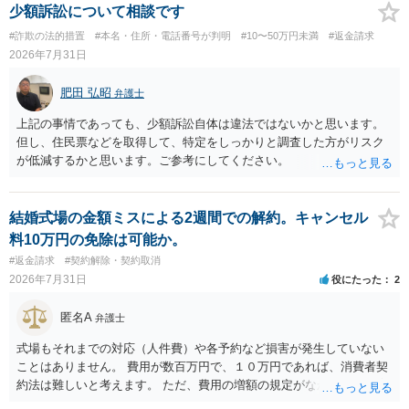
少額訴訟について相談です
#詐欺の法的措置
#本名・住所・電話番号が判明
#10〜50万円未満
#返金請求
2026年7月31日
肥田 弘昭
弁護士
上記の事情であっても、少額訴訟自体は違法ではないかと思います。
但し、住民票などを取得して、特定をしっかりと調査した方がリスク
が低減するかと思います。ご参考にしてください。
結婚式場の金額ミスによる2週間での解約。キャンセル
料10万円の免除は可能か。
#返金請求
#契約解除・契約取消
2026年7月31日
役にたった
2
匿名A
弁護士
式場もそれまでの対応（人件費）や各予約など損害が発生していない
ことはありません。 費用が数百万円で、１０万円であれば、消費者契
約法は難しいと考えます。 ただ、費用の増額の規定がなかったのに増
額するのは契約違反ですので、増額に応じずに契約を維持すればよい