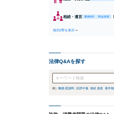
相続・遺言
事例9件
料金表有
他3分野を表示
法律Q&Aを探す
例）
離婚 慰謝料
誹謗中傷
相続 遺産
著作物