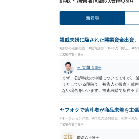
詐欺・消費者問題の法律Q&A
新着順
親戚夫婦に騙された開業資金出資、
#詐欺の法的措置
#投資詐欺
#200万円以上
#本
2026年8月9日
王 宣麟
弁護士
まず、公訴時効の中断についてですが、 
うとしている段階で、被告人が捜査・裁判
ない場合をいいます。捜査段階で所在不明
ではありません。 その意味では、刑事事
す。 他方で、相手方の住所等が特定でき
求等により、裁判所を通じて返金を求める
ヤフオクで落札者が商品未着を主張
り結論が分かれます。
#オークション詐欺
#詐欺の法的措置
#10〜50
2026年8月9日
匿名A
弁護士