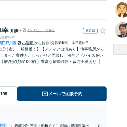
和幸
弁護士
インタビューを見る
東京都
法律事務所
都
江戸川区
小岩駅
から徒歩1分
営業時間：本日定休日
|
1分│市川・船橋近く】【メディア出演あり】他事務所から
しまった案件も、しっかりと面談し、法的アドバイスをい
【解決実績約1000件】豊富な離婚調停・裁判実績あり【不
出身】豊富な専門知識あり
メールで面談予約
【小岩駅1分│市川・船橋近く】高額な慰謝料請求の
表有