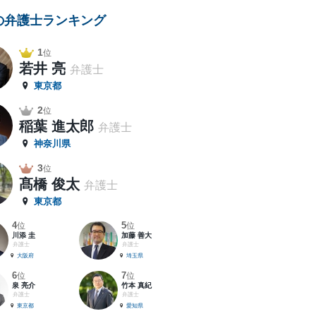
の弁護士ランキング
1
位
若井 亮
弁護士
東京都
2
位
稲葉 進太郎
弁護士
神奈川県
3
位
髙橋 俊太
弁護士
東京都
4
5
位
位
川添 圭
加藤 善大
弁護士
弁護士
大阪府
埼玉県
6
7
位
位
泉 亮介
竹本 真紀
弁護士
弁護士
東京都
愛知県