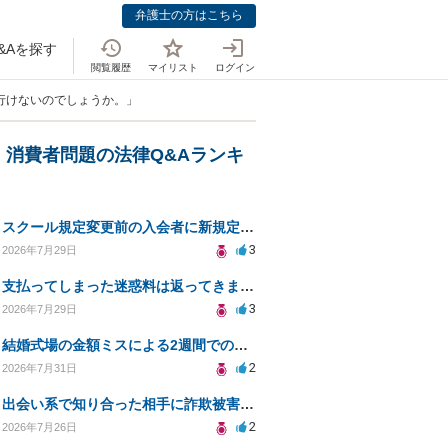
弁護士の方はこちら
&Aを探す
閲覧履歴
マイリスト
ログイン
行けないのでしょうか。」
・消費者問題の法律Q&Aランキ
スクール規定変更前の入会者に新規定は適用されるのか
3
2026年7月29日
支払ってしまった迷惑料は返ってきますか？
3
2026年7月29日
結婚式場の金額ミスによる2週間での解約。キャンセル料10万円の免除は可能か。
2
2026年7月31日
出会い系で知り合った相手に詐欺被害、免許証の悪用リスクと対策。
2
2026年7月26日