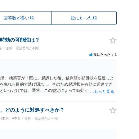
回答数が多い順
役にたった順
時効の可能性は？
名・住所・電話番号が判明
役にたった
1
通常、検察官が「既に」起訴した後、裁判所が起訴状を送達しよ
を免れる目的で逃げ隠れし、そのため起訴状を有効に送達でき
というだけでは、通常、この規定によって時効が停止するわけ
件化するという部分ではややハードルが高いように見受けられま
ているのであれば、民事事件として、損害賠償請求や貸金返還請
方法も考えられますが、結局は相手方に資力があるか否かによ
、どのように対処すべきか？
万円未満
#本名・住所・電話番号が不明