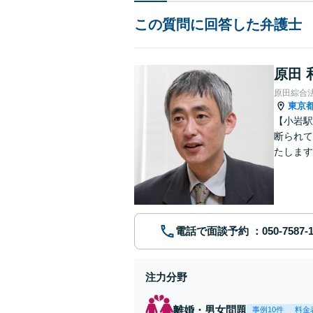
この質問に回答した弁護士
原田 
原田綜合
東京
【小岩駅
断られて
たします
動産業界
電話で面談予約
注力分野
離婚・男女問題
事例10件
料金