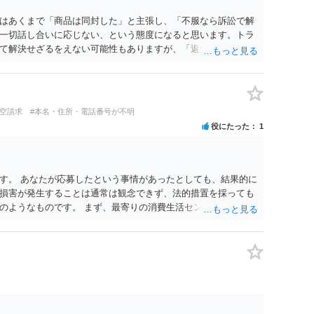
はあくまで「商品は同封した」と主張し、「不服なら訴訟で解
一切話し合いに応じない、という態度になると思います。トラ
て解決せざるをえない可能性もありますが、「返金は絶対にし
底的に強気で対応することになるでしょう。
架空請求
#本名・住所・電話番号が不明
役にたった
1
す。 あなたが応募したという事情があったとしても、結果的に
損害が発生することは通常は観念できず、法的措置を採っても
のようなものです。 まず、最寄りの消費生活センターへ相談
イスを受けられることをお勧めします。しつこいようであれ
も必要になるかもしれません。