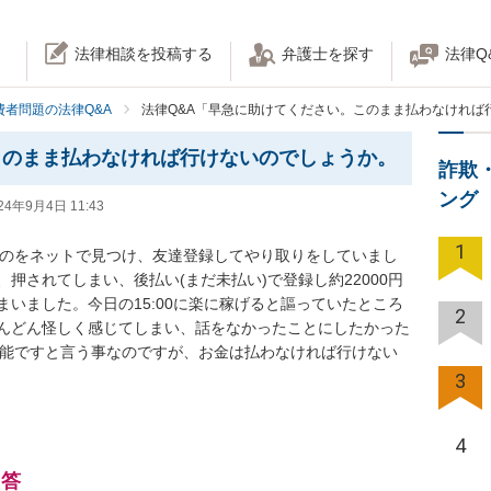
法律相談を投稿する
弁護士を探す
法律Q
費者問題の法律Q&A
法律Q&A「早急に助けてください。このまま払わなければ
このまま払わなければ行けないのでしょうか。
詐欺
ング
24年9月4日 11:43
1
ものをネットで見つけ、友達登録してやり取りをしていまし
押されてしまい、後払い(まだ未払い)で登録し約22000円
いました。今日の15:00に楽に稼げると謳っていたところ
2
んどん怪しく感じてしまい、話をなかったことにしたかった
可能ですと言う事なのですが、お金は払わなければ行けない
3
4
回答