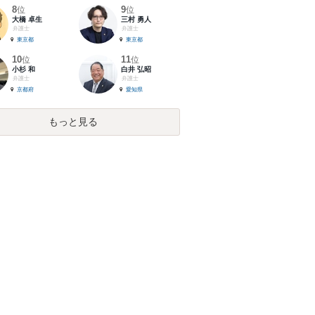
8
9
位
位
大橋 卓生
三村 勇人
弁護士
弁護士
東京都
東京都
10
11
位
位
小杉 和
白井 弘昭
弁護士
弁護士
京都府
愛知県
もっと見る