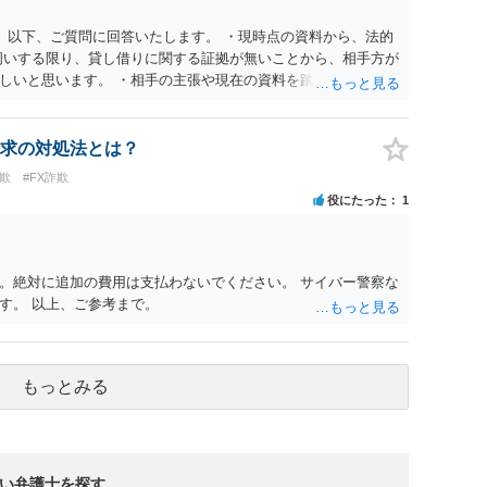
。 以下、ご質問に回答いたします。 ・現時点の資料から、法的
伺いする限り、貸し借りに関する証拠が無いことから、相手方が
しいと思います。 ・相手の主張や現在の資料を踏まえ、今後ど
消費貸借かの争いにおいては、様々な圧力をかけて回収をしよう
での対応に窮するようであれば、代理人を立てることもご検討く
ドバイスをいただけるか。 具体的な回答内容については、一
求の対処法とは？
かと思います。 法律事務所にご連絡いただき、対応の可否や費
欺
#FX詐欺
役にたった
1
。絶対に追加の費用は支払わないでください。 サイバー警察な
す。 以上、ご参考まで。
もっとみる
い弁護士を探す