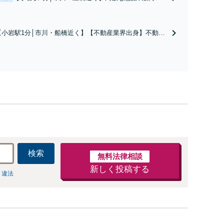
回避、裁判提起前の和解、子の認知と養育費請求な
ど実績多数【不動産業界出身】知見を活かし、持ち
家の財産分与に対応！離婚に関するお悩みは、お気
【小岩駅1分│市川・船橋近く】【不動産業界出身】不動産
軽にご相談ください【メディア出演】【早朝・夜間
を含む複雑な相続の手続き、遺言書作成に強みあり！【江
対応可】
戸川区内出張サービス実施中】来所が難しい地域の皆さま
も、気兼ねなくお問い合わせください【メディア出演】
【早朝・夜間・休日対応可】
検索
無料法律相談
新しく投稿する
 違法