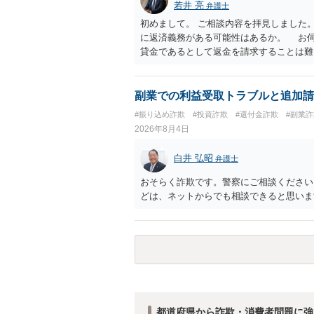
若井 亮
弁護士
初めまして。 ご相談内容を拝見しました
に返済義務がある可能性はあるか。 お
貸金であるとして返金を請求することは難
のように対応するのが適切か。 贈与か
とするケースも散見されます。 ご自身
ださい。 ・相手へ送る回答文についてア
副業での利益受取トラブルと追加請
般的に無料法律相談での対応外になろう
#振り込め詐欺
#投資詐欺
#還付金詐欺
#副業詐
用をご確認ください。
2026年8月4日
白井 弘昭
弁護士
おそらく詐欺です。警察にご相談ください
どは、ネットからでも相談できると思いま
都道府県から詐欺・消費者問題に強