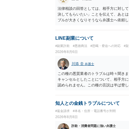
法律相談の回答としては、相手方に対して
決してもらいたい」ことを伝えて、あとは
ブルが大きくなりそうなら弁護士へ依頼し
たくありません」ということであれば、徹
LINE副業について
#副業詐欺
#悪徳商法
#恐喝・脅迫への対応
#
2026年8月6日
川添 圭
弁護士
この種の悪質業者のトラブルは時々聞きま
キャンセルとしたことについて、相手方に
認められません。この種の言説は半ば脅し
し、連絡を無視してよいかどうかのアドバ
ば、弁護士へ依頼して警告してもらうこと
知人との金銭トラブルについて
#返金請求
#本名・住所・電話番号が判明
2026年8月8日
詐欺・消費者問題に強い弁護士