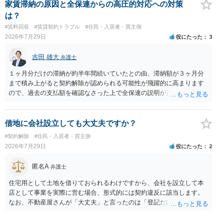
良い方法と思います。
家賃滞納の原因と全保連からの高圧的対応への対策
は？
#賃料回収
#賃貸契約トラブル
#住民・入居者・買主側
2026年7月29日
役にたった
3
吉田 雄大
弁護士
１ヶ月分だけの滞納が約半年間続いていたとの由、滞納額が３ヶ月分
まで積み上がると契約解除が認められる可能性が飛躍的に高まります
ので、過去の支払額を確認なさった上で全保連の説明が正しければ、
全部又は一部を支払うのが最善の方法です。 約半年間も放置されてい
た理由は気になるところですが、中身のある返答は期待できないと思
います。
借地に会社設立しても大丈夫ですか？
#契約解除
#住民・入居者・買主側
2026年7月29日
役にたった
2
匿名A
弁護士
住宅用として土地を借りておられるわけですから、会社を設立して本
店として事業を実際に営む場合、形式的には契約違反に該当します。
なお、不動産屋さんが「大丈夫」と言ったのは「登記だけなら実務上
トラブルになることは少ない」という経験則に基づいたものと推測さ