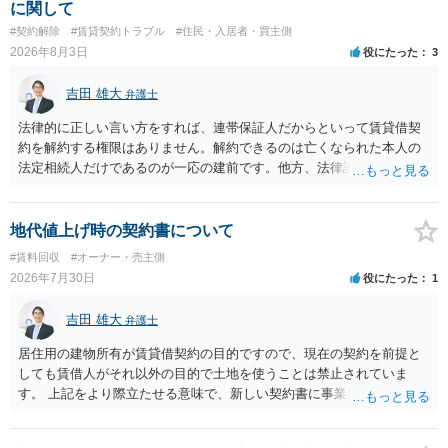
に関して
#契約解除
#賃貸契約トラブル
#住民・入居者・買主側
2026年8月3日
役にたった
3
吉田 雄大
弁護士
法律的に正しい言い方をすれば、連帯保証人だからといって賃貸借契
約を解約する権限はありません。解約できるのは亡くなられた本人の
法定相続人だけであるのが一応の建前です。他方、法律論はさてお
き、事実上であれ明渡が完了すれば賃貸人としてはそれ以上のことを
する動機づけがなくなります。 今回進められつつある手続はあくまで
も、建物を賃貸人に一日も早く明け渡すための便宜的方法として理解
地代値上げ時の契約書について
するのが良いと思います。またその方法で進めた方が、連帯保証人で
#賃料回収
#オーナー・売主側
あるお知り合いさんにとっても、自身の経済的負担を最小限に食い止
2026年7月30日
役にたった
1
められるため望ましいやり方だといえます。
吉田 雄大
弁護士
居住用の建物所有が賃貸借契約の目的ですので、現在の契約を前提と
しても賃借人がそれ以外の目的で土地を使うことは禁止されていま
す。 上記をより際立たせる意味で、新しい契約書に事業用として用い
ることを禁止する旨を明記することは理に適ったものです。 契約締結
交渉である以上賃借人が拒んだ場合には入りませんが、提案するのは