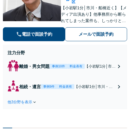
区
【小岩駅1分│市川・船橋近く】【メ
ディア出演あり】他事務所から断ら
れてしまった案件も、しっかりと面
談し、法的アドバイスをいたします
【解決実績約1000件】豊富な離婚調
電話で面談予約
メールで面談予約
停・裁判実績あり【不動産業界出
身】豊富な専門知識あり
注力分野
離婚・男女問題
【小岩駅1分│市
事例10件
料金表有
川・船橋近く】高
額な慰謝料請求の
回避、裁判提起前
相続・遺言
【小岩駅1分│市川・船
事例9件
料金表有
の和解、子の認知
橋近く】【不動産業界
と養育費請求など
出身】不動産を含む複
実績多数【不動産
他3分野を表示
雑な相続の手続き、遺
業界出身】知見を
言書作成に強みあり！
活かし、持ち家の
【江戸川区内出張サー
財産分与に対応！
ビス実施中】来所が難
離婚に関するお悩
しい地域の皆さまも、