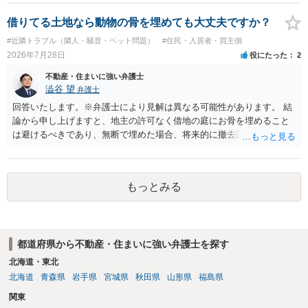
れますが、これは法的な保証ではありません。 ただ、解除まで認めら
れるかどうかについては信頼関係が破壊されたかどうかで判断されま
借りてる土地なら動物の骨を埋めても大丈夫ですか？
すので、建物を事務所・店舗用に大きく改築する等までなさらない限
#近隣トラブル（隣人・騒音・ペット問題）
#住民・入居者・買主側
り、リスクはそれほど大きくないかもしれません。 しかしそれでも、
2026年7月28日
役にたった
2
大家さんが契約違反を口実に、将来の更新時に更新料の上乗せを要求
したり、立ち退きを迫る材料に使ったりする可能性は否定できませ
不動産・住まいに強い弁護士
ん。
澁谷 望
弁護士
回答いたします。※弁護士により見解は異なる可能性があります。 結
論から申し上げますと、地主の許可なく借地の庭にお骨を埋めること
は避けるべきであり、無断で埋めた場合、将来的に撤去請求や退去時
の損害賠償（原状回復費用）を求められるリスクがあります。 法律
上、自分のペットの遺骨を埋める行為自体は墓地埋葬法違反や不法投
棄には該当しないため、犯罪になるわけではありません。しかし、建
もっとみる
物の所有者は質問者様であっても、土地の所有権はあくまで地主にあ
ります。そのため、地主に無断でお骨を埋める行為は、他人の所有権
を侵害する行為や、借地人としての善管注意義務違反とみなされる可
能性が高いのが私見です。 どうしてもお近くで供養されたい場合は、
都道府県から不動産・住まいに強い弁護士を探す
事前に地主へ相談して許可を得るか、土地に直接埋めずに大きめの鉢
植え等で供養する「プランター葬」や、ペット霊園等への納骨を検討
北海道・東北
されるのが確実かと思います。
北海道
青森県
岩手県
宮城県
秋田県
山形県
福島県
関東