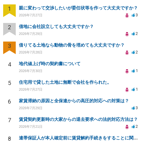
1
親に変わって交渉したいが委任状等を作って大丈夫ですか？
3
2026年7月27日
2
借地に会社設立しても大丈夫ですか？
2
2026年7月29日
3
借りてる土地なら動物の骨を埋めても大丈夫ですか？
2
2026年7月28日
4
地代値上げ時の契約書について
1
2026年7月30日
5
住宅用で貸した土地に無断で会社を作られた。
1
2026年7月27日
6
家賃滞納の原因と全保連からの高圧的対応への対策は？
3
2026年7月29日
7
賃貸契約更新時の大家からの退去要求への法的対応方法は？
2
2026年7月21日
8
連帯保証人が本人確定前に賃貸解約手続きをすることに関して