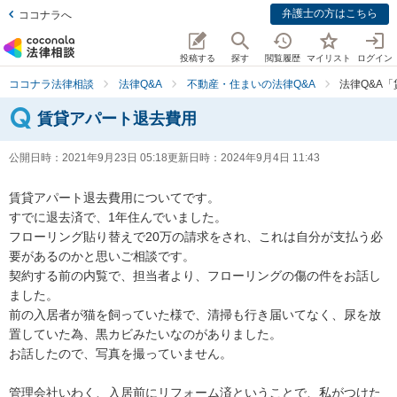
弁護士の方はこちら
ココナラへ
投稿する
探す
閲覧履歴
マイリスト
ログイン
ココナラ法律相談
法律Q&A
不動産・住まいの法律Q&A
法律Q&A
賃貸アパート退去費用
公開日時：
2021年9月23日 05:18
更新日時：
2024年9月4日 11:43
賃貸アパート退去費用についてです。

すでに退去済で、1年住んでいました。

フローリング貼り替えで20万の請求をされ、これは自分が支払う必
要があるのかと思いご相談です。

契約する前の内覧で、担当者より、フローリングの傷の件をお話し
ました。

前の入居者が猫を飼っていた様で、清掃も行き届いてなく、尿を放
置していた為、黒カビみたいなのがありました。

お話したので、写真を撮っていません。

管理会社いわく、入居前にリフォーム済ということで、私がつけた