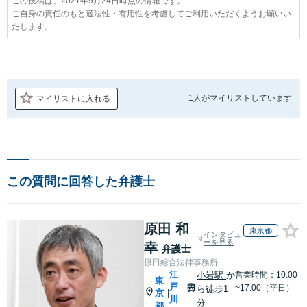
この投稿は、2021年9月24日時点の情報です。
ご自身の責任のもと適法性・有用性を考慮してご利用いただくようお願いい
たします。
1人が
マイリストしています
マイリストに入れる
この質問に回答した弁護士
原田 和
東京都
インタビュ
ーを見る
幸
弁護士
原田綜合法律事務所
江
小岩駅
か
営業時間：10:00
東
戸
~17:00（平日）
ら徒歩1
京
|
川
分
都