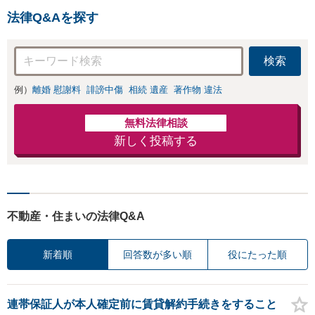
みは、お気軽にご
気兼ねなくお問い合わ
相談ください【メ
法律Q&Aを探す
せください【メディア
ディア出演】【早
出演】【早朝・夜間・
朝・夜間対応可】
休日対応可】
検索
例）
離婚 慰謝料
誹謗中傷
相続 遺産
著作物 違法
無料法律相談
新しく投稿する
不動産・住まいの法律Q&A
新着順
回答数が多い順
役にたった順
連帯保証人が本人確定前に賃貸解約手続きをすること