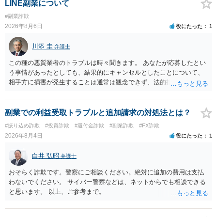
LINE副業について
#副業詐欺
2026年8月6日
役にたった
1
川添 圭
弁護士
この種の悪質業者のトラブルは時々聞きます。 あなたが応募したとい
う事情があったとしても、結果的にキャンセルとしたことについて、
相手方に損害が発生することは通常は観念できず、法的措置を採って
も認められません。この種の言説は半ば脅しのようなものです。 ま
ず、最寄りの消費生活センターへ相談し、連絡を無視してよいかどう
かのアドバイスを受けられることをお勧めします。しつこいようであ
副業での利益受取トラブルと追加請求の対処法とは？
れば、弁護士へ依頼して警告してもらうことも必要になるかもしれま
#振り込め詐欺
#投資詐欺
#還付金詐欺
#副業詐欺
#FX詐欺
せん。
2026年8月4日
役にたった
1
白井 弘昭
弁護士
おそらく詐欺です。警察にご相談ください。絶対に追加の費用は支払
わないでください。 サイバー警察などは、ネットからでも相談できる
と思います。 以上、ご参考まで。