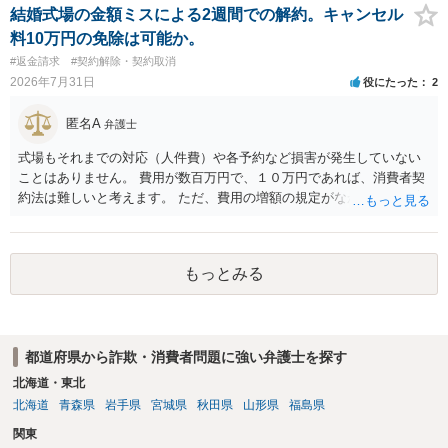
結婚式場の金額ミスによる2週間での解約。キャンセル
料10万円の免除は可能か。
#返金請求
#契約解除・契約取消
2026年7月31日
役にたった
2
匿名A
弁護士
式場もそれまでの対応（人件費）や各予約など損害が発生していない
ことはありません。 費用が数百万円で、１０万円であれば、消費者契
約法は難しいと考えます。 ただ、費用の増額の規定がなかったのに増
額するのは契約違反ですので、増額に応じずに契約を維持すればよい
ということになり、解約するのは理由がないことになります。
もっとみる
都道府県から詐欺・消費者問題に強い弁護士を探す
北海道・東北
北海道
青森県
岩手県
宮城県
秋田県
山形県
福島県
関東