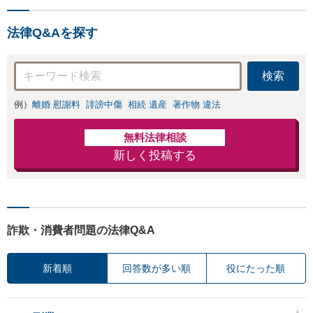
法律Q&Aを探す
検索
例）
離婚 慰謝料
誹謗中傷
相続 遺産
著作物 違法
無料法律相談
新しく投稿する
詐欺・消費者問題の法律Q&A
新着順
回答数が多い順
役にたった順