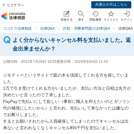
弁護士の方はこちら
ココナラへ
投稿する
探す
閲覧履歴
マイリスト
ログイン
ココナラ法律相談
法律Q&A
詐欺・消費者問題の法律Q&A
法律Q&
よく分からないキャンセル料を支払いました。返
金出来ませんか？
公開日時：
2021年7月20日 18:55
更新日時：
2024年9月4日 11:43
ジモティーというサイトで庭の木を伐採してくれる方を探していま
した。

1万で引き受けてくれる方がいましたが、支払い方法と日程は先方が
決めたいと言ったので了承しました。

PayPayで先払いにして欲しい（事前に職人を抑えたいのとガソリン
代の補填にしたいから）と言われ、先払いして来なかったは嫌なの
でお断りしました。

するとお願いされたから人員確保してしまったのでキャンセルは出
来ないと言われなくなくキャンセル料6千円を支払いました。
