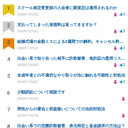
1
スクール規定変更前の入会者に新規定は適用されるのか
3
2026年7月29日
2
支払ってしまった迷惑料は返ってきますか？
3
2026年7月29日
3
結婚式場の金額ミスによる2週間での解約。キャンセル料10万円の免除は可能か。
2
2026年7月31日
4
出会い系で知り合った相手に詐欺被害、免許証の悪用リスクと対策。
2
2026年7月26日
5
未成年者との不適切なやり取りが法に触れる可能性と対処法
2
2026年7月26日
6
少額訴訟について相談です
2026年7月31日
7
男性からの脅迫と窃盗疑いについての法的対処法
2026年7月27日
8
出会い系での交際詐欺被害、身元特定と返金請求の方法は？