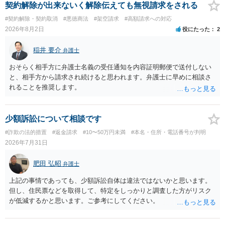
契約解除が出来ないく解除伝えても無視請求をされる
#契約解除・契約取消
#悪徳商法
#架空請求
#高額請求への対応
2026年8月2日
役にたった
2
稲井 要介
弁護士
おそらく相手方に弁護士名義の受任通知を内容証明郵便で送付しない
と、相手方から請求され続けると思われます。弁護士に早めに相談さ
れることを推奨します。
少額訴訟について相談です
#詐欺の法的措置
#返金請求
#10〜50万円未満
#本名・住所・電話番号が判明
2026年7月31日
肥田 弘昭
弁護士
上記の事情であっても、少額訴訟自体は違法ではないかと思います。
但し、住民票などを取得して、特定をしっかりと調査した方がリスク
が低減するかと思います。ご参考にしてください。