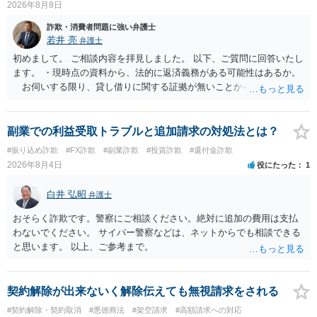
2026年8月8日
詐欺・消費者問題に強い弁護士
若井 亮
弁護士
初めまして。 ご相談内容を拝見しました。 以下、ご質問に回答いたし
ます。 ・現時点の資料から、法的に返済義務がある可能性はあるか。
お伺いする限り、貸し借りに関する証拠が無いことから、相手方が
貸金であるとして返金を請求することは難しいと思います。 ・相手の
主張や現在の資料を踏まえ、今後どのように対応するのが適切か。
贈与か消費貸借かの争いにおいては、様々な圧力をかけて回収をしよ
副業での利益受取トラブルと追加請求の対処法とは？
うとするケースも散見されます。 ご自身での対応に窮するようであ
#振り込め詐欺
#FX詐欺
#副業詐欺
#投資詐欺
#還付金詐欺
れば、代理人を立てることもご検討ください。 ・相手へ送る回答文に
2026年8月4日
役にたった
1
ついてアドバイスをいただけるか。 具体的な回答内容については、
一般的に無料法律相談での対応外になろうかと思います。 法律事務
白井 弘昭
弁護士
所にご連絡いただき、対応の可否や費用をご確認ください。
おそらく詐欺です。警察にご相談ください。絶対に追加の費用は支払
わないでください。 サイバー警察などは、ネットからでも相談できる
と思います。 以上、ご参考まで。
契約解除が出来ないく解除伝えても無視請求をされる
#契約解除・契約取消
#悪徳商法
#架空請求
#高額請求への対応