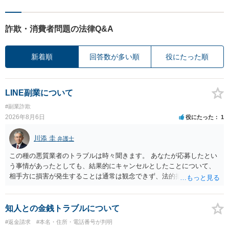
詐欺・消費者問題の法律Q&A
新着順
回答数が多い順
役にたった順
LINE副業について
#副業詐欺
2026年8月6日
役にたった
1
川添 圭
弁護士
この種の悪質業者のトラブルは時々聞きます。 あなたが応募したとい
う事情があったとしても、結果的にキャンセルとしたことについて、
相手方に損害が発生することは通常は観念できず、法的措置を採って
も認められません。この種の言説は半ば脅しのようなものです。 ま
ず、最寄りの消費生活センターへ相談し、連絡を無視してよいかどう
かのアドバイスを受けられることをお勧めします。しつこいようであ
知人との金銭トラブルについて
れば、弁護士へ依頼して警告してもらうことも必要になるかもしれま
#返金請求
#本名・住所・電話番号が判明
せん。