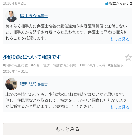
2026年8月2日
役にたった
2
稲井 要介
弁護士
おそらく相手方に弁護士名義の受任通知を内容証明郵便で送付しない
と、相手方から請求され続けると思われます。弁護士に早めに相談さ
れることを推奨します。
少額訴訟について相談です
#詐欺の法的措置
#本名・住所・電話番号が判明
#10〜50万円未満
#返金請求
2026年7月31日
肥田 弘昭
弁護士
上記の事情であっても、少額訴訟自体は違法ではないかと思います。
但し、住民票などを取得して、特定をしっかりと調査した方がリスク
が低減するかと思います。ご参考にしてください。
もっとみる