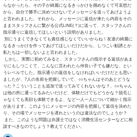
らなかったら、その子が綺麗になるきっかけを掴めなくて可哀想だ
から、自分で勝手に決めつけないでメッセージを送ってあげようよ
と言われました。それから、メッセージに返信が来たら内容をその
ままスタッフさんに繋がる公式LINE(？)に送って、スタッフさんの
指示通りに返信してほしいという説明がありました。

 別にうまくできなくても責任感じなくていいからね！友達の綺麗に
なるきっかけを作ってあげてほしいだけだから、しつこい勧誘とか
私たちは一切しないよと言われました。

 しかし、実際に初めてみると、スタッフさんの指示する返信があま
りにもしつこくて、こんなに言われたら仲良い子でも嫌だな、とい
うレベルでした。指示通りの返信をしなければいいだけだとも思い
ましたが、7人の名前を把握していて、○○ちゃんはそのあとどうな
った？こういうことも追加で送ってみてくれないかな？、○○ちゃん
は他の所に通ってるみたいだけど、体験だけでもどうかな？脱毛じ
ゃなくても美顔も体験できるよ、など一人一人について細かく指示
があります。このようにメッセージの内容を把握して返信を決めた
り、その場でメッセージを遅れというのは違法なのでしょうか？

 また、このような問題は弁護士ではなく消費生活センターなどに相
談すべきなのでしょう？教えてください。