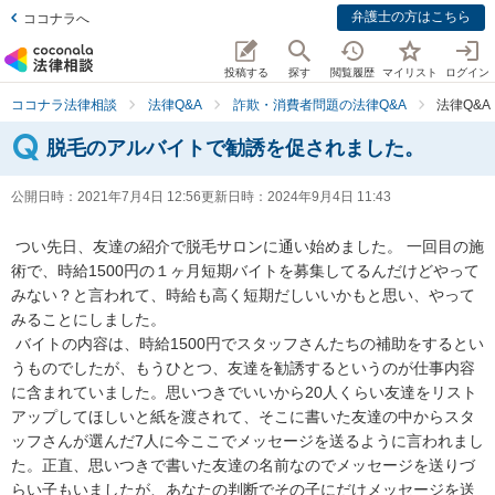
弁護士の方はこちら
ココナラへ
投稿する
探す
閲覧履歴
マイリスト
ログイン
ココナラ法律相談
法律Q&A
詐欺・消費者問題の法律Q&A
法律Q&
脱毛のアルバイトで勧誘を促されました。
公開日時：
2021年7月4日 12:56
更新日時：
2024年9月4日 11:43
 つい先日、友達の紹介で脱毛サロンに通い始めました。 一回目の施
術で、時給1500円の１ヶ月短期バイトを募集してるんだけどやって
みない？と言われて、時給も高く短期だしいいかもと思い、やって
みることにしました。

 バイトの内容は、時給1500円でスタッフさんたちの補助をするとい
うものでしたが、もうひとつ、友達を勧誘するというのが仕事内容
に含まれていました。思いつきでいいから20人くらい友達をリスト
アップしてほしいと紙を渡されて、そこに書いた友達の中からスタ
ッフさんが選んだ7人に今ここでメッセージを送るように言われまし
た。正直、思いつきで書いた友達の名前なのでメッセージを送りづ
らい子もいましたが、あなたの判断でその子にだけメッセージを送