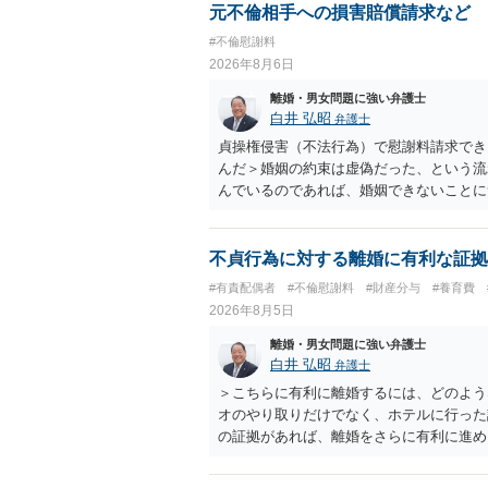
元不倫相手への損害賠償請求など
#不倫慰謝料
2026年8月6日
離婚・男女問題に強い弁護士
白井 弘昭
弁護士
貞操権侵害（不法行為）で慰謝料請求でき
んだ＞婚姻の約束は虚偽だった、という流
んでいるのであれば、婚姻できないことに
謝料は高額にならないように思われます。
不貞行為に対する離婚に有利な証拠
#有責配偶者
#不倫慰謝料
#財産分与
#養育費
2026年8月5日
離婚・男女問題に強い弁護士
白井 弘昭
弁護士
＞こちらに有利に離婚するには、どのよう
オのやり取りだけでなく、ホテルに行った
の証拠があれば、離婚をさらに有利に進め
きると思われます。 ただし、不貞発覚後
がありますので、ご注意ください。 以上