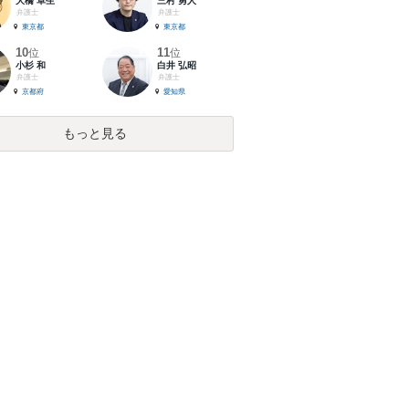
大橋 卓生
三村 勇人
弁護士
弁護士
東京都
東京都
10
11
位
位
小杉 和
白井 弘昭
弁護士
弁護士
京都府
愛知県
もっと見る