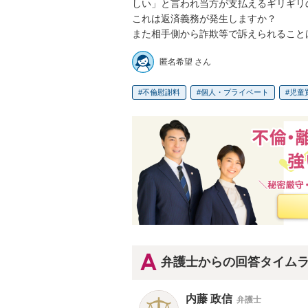
しい」と言われ当方が支払えるギリギリの
これは返済義務が発生しますか？

また相手側から詐欺等で訴えられること
匿名希望 さん
不倫慰謝料
個人・プライベート
児童
弁護士からの回答タイム
内藤 政信
弁護士