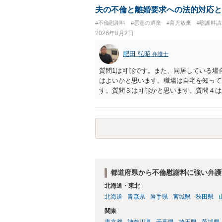
夫の不倫と離婚要求への法的対応と
#不倫慰謝料
#悪意の遺棄
#育児放棄
#慰謝料
2026年8月2日
肥田 弘昭
弁護士
質問1は可能です。また、同居している場
はよいかと思います。職場は自宅を知って
す。質問３は可能かと思います。質問４は
相手方からの離婚は拒否しても仮に訴訟さ
い、相続権が発生します。合意があれば法
能です。質問７は不貞行為の写真データ（
のであれば十分かと思います。ご参考にし
都道府県から不倫慰謝料に強い弁護
北海道・東北
北海道
青森県
岩手県
宮城県
秋田県
関東
東京都
神奈川県
千葉県
埼玉県
茨城県