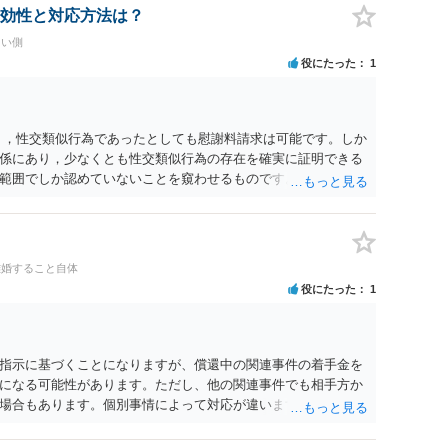
効性と対応方法は？
たい側
役にたった
1
く，性交類似行為であったとしても慰謝料請求は可能です。しか
係にあり，少なくとも性交類似行為の存在を確実に証明できる
範囲でしか認めていないことを窺わせるものです。）。ですか
ます。 ただ．慰謝料額については，婚姻破綻に至っていないと
しれません。 ②夫との今後のことを考えて書いてもらうか否か
拠以上のことを証明（証明力を強めることも含む）できるので
方でもよいでしょう。慰謝料請求としては証拠として使えるこ
離婚すること自体
の均衡のように思います。 ③行政書士に委任をしているのであ
役にたった
1
すが，その行政書士との協議になると思います。請求するか，
は性交類似行為は認めているのか，それさえも否定しているの
ると思います。 ④性交類似行為を認めているにもかかわらず支
でも同じだと思います。）への対応ではあまり変わらないよう
指示に基づくことになりますが、償還中の関連事件の着手金を
の交渉でもよいように思いますが，ゼロかどうかの観点であれ
になる可能性があります。ただし、他の関連事件でも相手方か
ます。そうしますと，お近くの弁護士に相談して進めることを
場合もあります。個別事情によって対応が違いますので、法テ