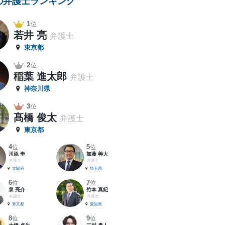
の弁護士ランキング
1
位
若井 亮
弁護士
東京都
2
位
稲葉 進太郎
弁護士
神奈川県
3
位
髙橋 俊太
弁護士
東京都
4
5
位
位
川添 圭
加藤 善大
弁護士
弁護士
大阪府
埼玉県
6
7
位
位
泉 亮介
竹本 真紀
弁護士
弁護士
東京都
愛知県
8
9
位
位