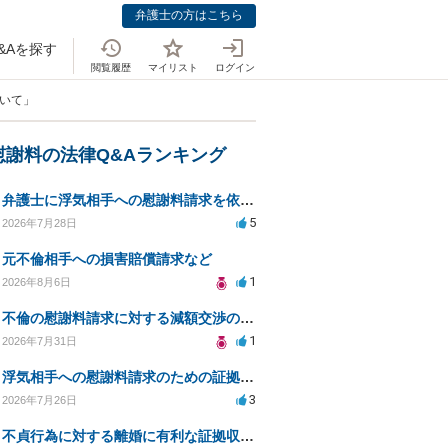
弁護士の方はこちら
&Aを探す
閲覧履歴
マイリスト
ログイン
ついて」
慰謝料の法律Q&Aランキング
弁護士に浮気相手への慰謝料請求を依頼する費用相場は？
5
2026年7月28日
元不倫相手への損害賠償請求など
1
2026年8月6日
不倫の慰謝料請求に対する減額交渉の可能性と対策
1
2026年7月31日
浮気相手への慰謝料請求のための証拠集めと探偵選び
3
2026年7月26日
不貞行為に対する離婚に有利な証拠収集方法と法的手続きについて