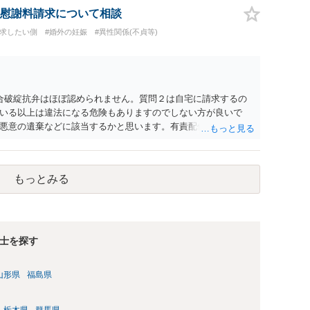
慰謝料請求について相談
請求したい側
#婚外の妊娠
#異性関係(不貞等)
合破綻抗弁はほぼ認められません。質問２は自宅に請求するの
いる以上は違法になる危険もありますのでしない方が良いで
悪意の遺棄などに該当するかと思います。有責配偶者ですので
れても法的に成立しません。質問５は認知すると養育費支払
的に可能ですが法律で強制することはできません。質問６は可
ハメ撮り）、第三者撮影の腕組み写真、夫の自白録音まである
もっとみる
てください。
士を探す
山形県
福島県
栃木県
群馬県