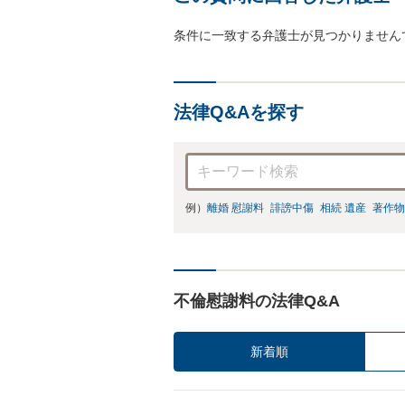
条件に一致する弁護士が見つかりません
法律Q&Aを探す
例）
離婚 慰謝料
誹謗中傷
相続 遺産
著作物
不倫慰謝料の法律Q&A
新着順