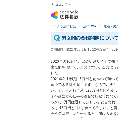
ココナラへ
ココナラ法律相談
法律Q&A
離婚・男
男女間の金銭問題につい
公開日時：
2021年7月1日 10:12
更新日時：
202
2020年の10月頃、出会い系サイトで
度報酬を頂いていたのですが、当方に借
した。

2021年2月末頃に6万円を前払いで頂
返済できる額を渡します。なのでお渡し
い。」と言われ了承し25万円を頂きました
その後当方の仕事の都合で転勤等になり
るから6万円は返してほしい」と言われ
っぱり6万円と1回は会って欲しい」と言わ
会うのは厳しいと伝えると「僕は大金を