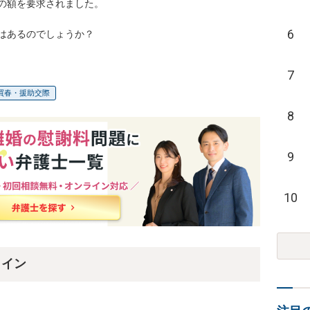
額を要求されました。

6
はあるのでしょうか？
7
買春・援助交際
8
9
10
ライン