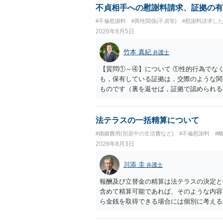
不貞相手への慰謝料請求、証拠の有
#不倫慰謝料
#異性関係(不貞等)
#慰謝料請求し
2026年8月5日
竹本 真紀
弁護士
【質問①～④】について ①性的行為でな
も，保有している証拠は，交際のような関
ものです（裏を返せば，証拠で認められる
ら，慰謝料請求を進めることでよいと思い
して，この点を考慮されることになるかも
を検討するのがよいと思います。今ある証
法テラスの一括精算について
あれば，前向きに検討を進めるという考え
#婚姻費用(別居中の生活費など)
#不倫慰謝料
#
とが前提であり，その価値と夫との関係と
2026年8月3日
れば，どのような内容の委任なのか不明で
訴訟にするか，その点の見極めや，相手方
川添 圭
弁護士
かによって，考え方・進め方は変わってく
払を拒否するのであれば，本人（行政書士
報酬及び立替金の精算は法テラスの決定と
に思います。減額で折り合えるなら本人様
含めて精算可能であれば、そのような内容
ば，訴訟に進むしかなくなるようにも思い
ら金銭を取得できる場合には個別に考える
検討した方がよいようにも思います。
ラスへお尋ねいただいた方が確実です。