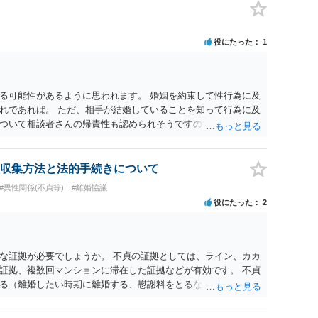
役にたった
1
る可能性があるように思われます。 婚姻を約束して性行為に及
れであれば。 ただ、相手が結婚していることを知って行為に及
ついて相談者さんの帰責性も認められそうですので、あまり慰
 一度、最寄りの弁護士に相談してみてください。
収集方法と法的手続きについて
#異性関係(不貞等)
#離婚協議
役にたった
2
な証拠が必要でしょうか。 不貞の証拠としては、ライン、カカ
証拠、複数回マンションに滞在した証拠などが有効です。 不貞
る（離婚したい時期に離婚する、慰謝料をとるなど）ことがで
、長期間同居を続けると、不貞を許したとの評価につながる場合
、ご参考まで。