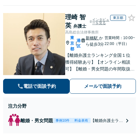
受付】【休日・電話相談
「残業代不払いは何が
可】【全国出張対応】
証拠になるの？」ご相
理崎 智
談で悩みを解消！使用
東京都
インタビュ
期間中の解雇も解決金
ーを見る
英
弁護士
あり／コロナ関係の解
高島総合法律事務所
雇・残業代未払いも対
東
新橋駅
か
営業時間：10:00~
港
応可【相談無料】
京
|
22:00（平日）
ら徒歩3分
区
都
【離婚弁護士ランキング全国１位
獲得経験あり】【オンライン相談
可】【離婚・男女問題の年間取扱件
数100件以上】 離婚や男女問題で泣
き寝入りしたくないという方は是非
電話で面談予約
メールで面談予約
ご相談ください。
注力分野
離婚・男女問題
【離婚弁護士ラン
事例10件
料金表有
キング全国１位
獲得経験あり】