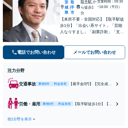
取手駅
か
営業時間：09:30
茨
取
~18:00（平日）
城
手
ら徒歩1
|
県
市
分
【来所不要・全国対応】【取手駅徒
歩1分】「出会い系サイト」「芸能
人なりすまし」「副業詐欺」「支援
金詐欺」このような詐欺被害のご相
談は私にお任せください！労働問題
は不当解雇・雇い止め・残業代未払
電話でお問い合わせ
メールでお問い合わせ
いの相談【完全成功報酬制】【相談
料着手金0円】
注力分野
交通事故
【着手金0円】【完全成功
事例6件
料金表有
報酬制】【取手駅1分】死
亡事故・重度後遺障害に実
績多数あり！3カ月以内ス
労働・雇用
【取手駅徒歩1分】【オ
事例6件
料金表有
ピード解決／示談金0円→5
ンライン相談可】【労
00万円の事例も「死亡事故
働問題の多彩な解決方
の慰謝料請求は遺族の正当
他1分野を表示
法をご提案】「会社と
な権利です」【24時間予約
争うのは気が引ける」