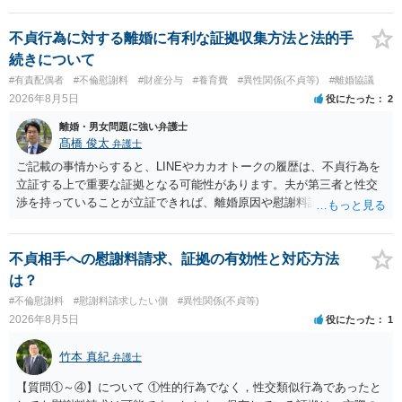
性も認められそうですので、あまり慰謝料は高額にならないように思
われます。 一度、最寄りの弁護士に相談してみてください。
不貞行為に対する離婚に有利な証拠収集方法と法的手
続きについて
#有責配偶者
#不倫慰謝料
#財産分与
#養育費
#異性関係(不貞等)
#離婚協議
2026年8月5日
役にたった
2
離婚・男女問題に強い弁護士
髙橋 俊太
弁護士
ご記載の事情からすると、LINEやカカオトークの履歴は、不貞行為を
立証する上で重要な証拠となる可能性があります。夫が第三者と性交
渉を持っていることが立証できれば、離婚原因や慰謝料請求を検討す
る上で重要な事情となります。特に、数年間にわたって特定の相手と
性的関係を継続しているのであれば、その期間や回数が分かる資料は
できるだけ保存しておくことをお勧めいたします。 他方、「夫に不貞
不貞相手への慰謝料請求、証拠の有効性と対応方法
がある＝財産分与でも多くもらえる」「当然に親権を取得できる」と
は？
いう関係にはありません。まず、財産分与は、基本的には夫婦が婚姻
#不倫慰謝料
#慰謝料請求したい側
#異性関係(不貞等)
中に形成した財産を清算する制度ですので、不貞行為の有無とは別
2026年8月5日
役にたった
1
に、預貯金、不動産、保険、退職金等の資料を確保しておくことが重
要です。また、子の親権については、夫婦間の責任問題とは別に、
竹本 真紀
弁護士
「どのような形がお子様の利益になるか」という観点です。そのた
め、未就学のお子様について貴方が主として養育しているのであれ
【質問①～④】について ①性的行為でなく，性交類似行為であったと
ば、保育園等への送迎、食事・入浴・寝かしつけ等の日常的な育児、