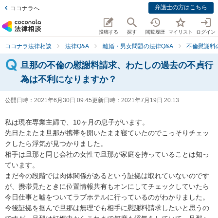
弁護士の方はこちら
ココナラへ
投稿する
探す
閲覧履歴
マイリスト
ログイン
ココナラ法律相談
法律Q&A
離婚・男女問題の法律Q&A
不倫慰謝料
旦那の不倫の慰謝料請求、わたしの過去の不貞行
為は不利になりますか？
公開日時：
2021年6月30日 09:45
更新日時：
2021年7月19日 20:13
私は現在専業主婦で、10ヶ月の息子がいます。

先日たまたま旦那が携帯を開いたまま寝ていたのでこっそりチェッ
クしたら浮気が見つかりました。

相手は旦那と同じ会社の女性で旦那が家庭を持っていることは知っ
ています。

まだ今の段階では肉体関係があるという証拠は取れていないのです
が、携帯見たときに位置情報共有もオンにしてチェックしていたら
今日仕事と嘘をついてラブホテルに行っているのがわかりました。

今後証拠を掴んで旦那は無理でも相手に慰謝料請求したいと思うの