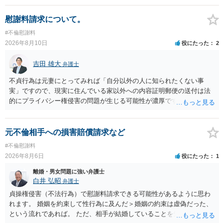
慰謝料請求について。
#不倫慰謝料
2026年8月10日
役にたった
2
吉田 雄大
弁護士
不貞行為は元妻にとってみれば「自分以外の人に知られたくない事
実」ですので、現実に住んでいる家以外への内容証明郵便の送付は法
的にプライバシー権侵害の問題が生じる可能性が濃厚です。ですの
で、お勧めできません。
元不倫相手への損害賠償請求など
#不倫慰謝料
2026年8月6日
役にたった
1
離婚・男女問題に強い弁護士
白井 弘昭
弁護士
貞操権侵害（不法行為）で慰謝料請求できる可能性があるように思わ
れます。 婚姻を約束して性行為に及んだ＞婚姻の約束は虚偽だった、
という流れであれば。 ただ、相手が結婚していることを知って行為に
及んでいるのであれば、婚姻できないことについて相談者さんの帰責