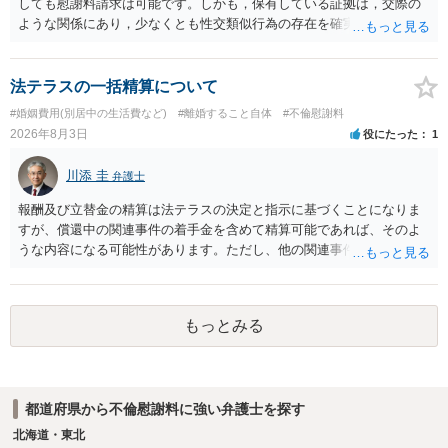
しても慰謝料請求は可能です。しかも，保有している証拠は，交際の
通院や予防接種への対応、保育園との連絡、夫婦それぞれの勤務状
ような関係にあり，少なくとも性交類似行為の存在を確実に証明でき
況、別居後にどのような養育環境を用意できるかといった、これまで
るものです（裏を返せば，証拠で認められる範囲でしか認めていない
の監護実績や今後の生活状況について整理しておくとよいでしょう。
ことを窺わせるものです。）。ですから，慰謝料請求を進めることで
養育費については、離婚後も父母双方がそれぞれの収入に応じて負担
よいと思います。 ただ．慰謝料額については，婚姻破綻に至っていな
法テラスの一括精算について
するのが原則となります。
いとして，この点を考慮されることになるかもしれません。 ②夫との
#婚姻費用(別居中の生活費など)
#離婚すること自体
#不倫慰謝料
今後のことを考えて書いてもらうか否かを検討するのがよいと思いま
2026年8月3日
役にたった
1
す。今ある証拠以上のことを証明（証明力を強めることも含む）でき
るのであれば，前向きに検討を進めるという考え方でもよいでしょ
川添 圭
弁護士
う。慰謝料請求としては証拠として使えることが前提であり，その価
値と夫との関係との均衡のように思います。 ③行政書士に委任をして
報酬及び立替金の精算は法テラスの決定と指示に基づくことになりま
いるのであれば，どのような内容の委任なのか不明ですが，その行政
すが、償還中の関連事件の着手金を含めて精算可能であれば、そのよ
書士との協議になると思います。請求するか，訴訟にするか，その点
うな内容になる可能性があります。ただし、他の関連事件でも相手方
の見極めや，相手方は性交類似行為は認めているのか，それさえも否
から金銭を取得できる場合には個別に考える場合もあります。個別事
定しているのかによって，考え方・進め方は変わってくると思いま
情によって対応が違いますので、法テラスへお尋ねいただいた方が確
す。 ④性交類似行為を認めているにもかかわらず支払を拒否するので
実です。
あれば，本人（行政書士でも同じだと思います。）への対応ではあま
もっとみる
り変わらないように思います。減額で折り合えるなら本人様の交渉で
もよいように思いますが，ゼロかどうかの観点であれば，訴訟に進む
しかなくなるようにも思います。そうしますと，お近くの弁護士に相
談して進めることを検討した方がよいようにも思います。
都道府県から不倫慰謝料に強い弁護士を探す
北海道・東北