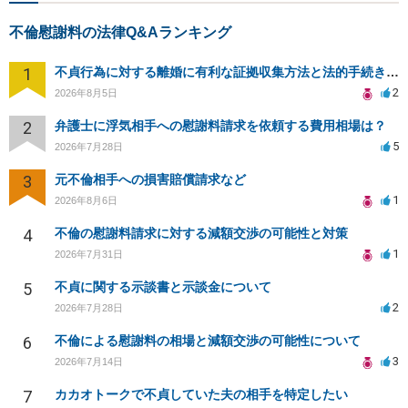
不倫慰謝料の法律Q&Aランキング
1
不貞行為に対する離婚に有利な証拠収集方法と法的手続きについて
2
2026年8月5日
2
弁護士に浮気相手への慰謝料請求を依頼する費用相場は？
5
2026年7月28日
3
元不倫相手への損害賠償請求など
1
2026年8月6日
4
不倫の慰謝料請求に対する減額交渉の可能性と対策
1
2026年7月31日
5
不貞に関する示談書と示談金について
2
2026年7月28日
6
不倫による慰謝料の相場と減額交渉の可能性について
3
2026年7月14日
7
カカオトークで不貞していた夫の相手を特定したい