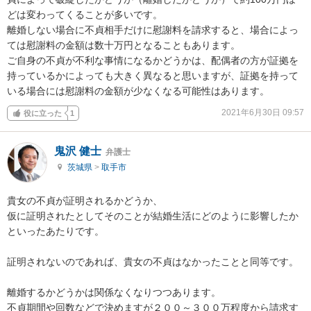
どは変わってくることが多いです。

離婚しない場合に不貞相手だけに慰謝料を請求すると、場合によっ
ては慰謝料の金額は数十万円となることもあります。

ご自身の不貞が不利な事情になるかどうかは、配偶者の方が証拠を
持っているかによっても大きく異なると思いますが、証拠を持って
いる場合には慰謝料の金額が少なくなる可能性はあります。
2021年6月30日 09:57
役に立った
1
鬼沢 健士
弁護士
茨城県
>
取手市
貴女の不貞が証明されるかどうか、

仮に証明されたとしてそのことが結婚生活にどのように影響したか
といったあたりです。

証明されないのであれば、貴女の不貞はなかったことと同等です。

離婚するかどうかは関係なくなりつつあります。

不貞期間や回数などで決めますが２００～３００万程度から請求す