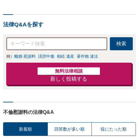
【初回相談料１時
間１万１０００
円】【離婚・不倫
問題に特化／実績
法律Q&Aを探す
多数】財産分与、
慰謝料、養育費等
で金銭的に満足で
検索
きる解決を目指し
ます。
例）
離婚 慰謝料
誹謗中傷
相続 遺産
著作物 違法
無料法律相談
新しく投稿する
不倫慰謝料の法律Q&A
新着順
回答数が多い順
役にたった順