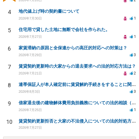
4
地代値上げ時の契約書について
1
2026年7月30日
5
住宅用で貸した土地に無断で会社を作られた。
1
2026年7月27日
6
家賃滞納の原因と全保連からの高圧的対応への対策は？
3
2026年7月29日
7
賃貸契約更新時の大家からの退去要求への法的対応方法は？
2
2026年7月21日
8
連帯保証人が本人確定前に賃貸解約手続きをすることに関して
3
2026年8月3日
9
借家退去後の建物解体費用負担義務についての法的相談（補足説明修正）
1
2026年7月25日
10
賃貸契約更新拒否と大家の不法侵入についての法的対処方法は？
2026年7月27日