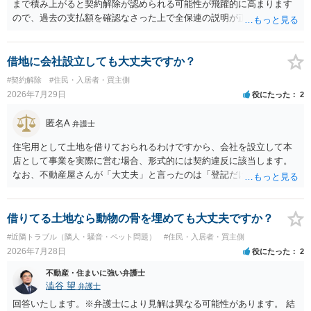
まで積み上がると契約解除が認められる可能性が飛躍的に高まります
ので、過去の支払額を確認なさった上で全保連の説明が正しければ、
全部又は一部を支払うのが最善の方法です。 約半年間も放置されてい
た理由は気になるところですが、中身のある返答は期待できないと思
います。
借地に会社設立しても大丈夫ですか？
#契約解除
#住民・入居者・買主側
2026年7月29日
役にたった
2
匿名A
弁護士
住宅用として土地を借りておられるわけですから、会社を設立して本
店として事業を実際に営む場合、形式的には契約違反に該当します。
なお、不動産屋さんが「大丈夫」と言ったのは「登記だけなら実務上
トラブルになることは少ない」という経験則に基づいたものと推測さ
れますが、これは法的な保証ではありません。 ただ、解除まで認めら
れるかどうかについては信頼関係が破壊されたかどうかで判断されま
借りてる土地なら動物の骨を埋めても大丈夫ですか？
すので、建物を事務所・店舗用に大きく改築する等までなさらない限
#近隣トラブル（隣人・騒音・ペット問題）
#住民・入居者・買主側
り、リスクはそれほど大きくないかもしれません。 しかしそれでも、
2026年7月28日
役にたった
2
大家さんが契約違反を口実に、将来の更新時に更新料の上乗せを要求
したり、立ち退きを迫る材料に使ったりする可能性は否定できませ
不動産・住まいに強い弁護士
ん。
澁谷 望
弁護士
回答いたします。※弁護士により見解は異なる可能性があります。 結