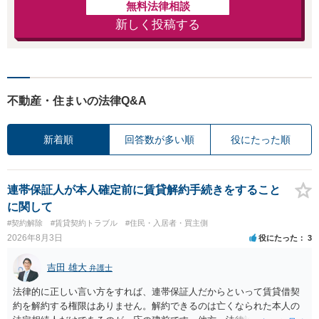
無料法律相談
新しく投稿する
不動産・住まいの法律Q&A
新着順
回答数が多い順
役にたった順
連帯保証人が本人確定前に賃貸解約手続きをすること
に関して
#契約解除
#賃貸契約トラブル
#住民・入居者・買主側
2026年8月3日
役にたった
3
吉田 雄大
弁護士
法律的に正しい言い方をすれば、連帯保証人だからといって賃貸借契
約を解約する権限はありません。解約できるのは亡くなられた本人の