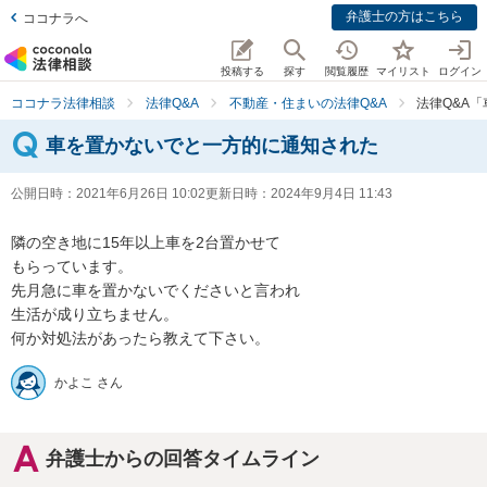
弁護士の方はこちら
ココナラへ
投稿する
探す
閲覧履歴
マイリスト
ログイン
ココナラ法律相談
法律Q&A
不動産・住まいの法律Q&A
法律Q&A
車を置かないでと一方的に通知された
公開日時：
2021年6月26日 10:02
更新日時：
2024年9月4日 11:43
隣の空き地に15年以上車を2台置かせて

もらっています。

先月急に車を置かないでくださいと言われ

生活が成り立ちません。

何か対処法があったら教えて下さい。
かよこ さん
弁護士からの回答タイムライン