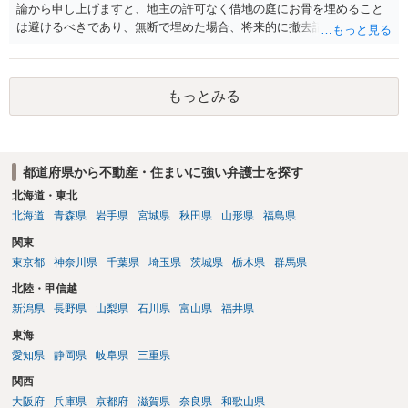
論から申し上げますと、地主の許可なく借地の庭にお骨を埋めること
は避けるべきであり、無断で埋めた場合、将来的に撤去請求や退去時
の損害賠償（原状回復費用）を求められるリスクがあります。 法律
上、自分のペットの遺骨を埋める行為自体は墓地埋葬法違反や不法投
棄には該当しないため、犯罪になるわけではありません。しかし、建
もっとみる
物の所有者は質問者様であっても、土地の所有権はあくまで地主にあ
ります。そのため、地主に無断でお骨を埋める行為は、他人の所有権
を侵害する行為や、借地人としての善管注意義務違反とみなされる可
能性が高いのが私見です。 どうしてもお近くで供養されたい場合は、
都道府県から不動産・住まいに強い弁護士を探す
事前に地主へ相談して許可を得るか、土地に直接埋めずに大きめの鉢
植え等で供養する「プランター葬」や、ペット霊園等への納骨を検討
北海道・東北
されるのが確実かと思います。
北海道
青森県
岩手県
宮城県
秋田県
山形県
福島県
関東
東京都
神奈川県
千葉県
埼玉県
茨城県
栃木県
群馬県
北陸・甲信越
新潟県
長野県
山梨県
石川県
富山県
福井県
東海
愛知県
静岡県
岐阜県
三重県
関西
大阪府
兵庫県
京都府
滋賀県
奈良県
和歌山県