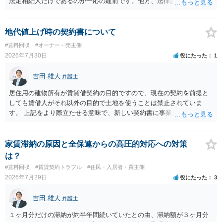
法定相続人だけであるのが一応の建前です。他方、法律論はさてお
き、事実上であれ明渡が完了すれば賃貸人としてはそれ以上のことを
する動機づけがなくなります。 今回進められつつある手続はあくまで
も、建物を賃貸人に一日も早く明け渡すための便宜的方法として理解
地代値上げ時の契約書について
するのが良いと思います。またその方法で進めた方が、連帯保証人で
#賃料回収
#オーナー・売主側
あるお知り合いさんにとっても、自身の経済的負担を最小限に食い止
2026年7月30日
役にたった
1
められるため望ましいやり方だといえます。
吉田 雄大
弁護士
居住用の建物所有が賃貸借契約の目的ですので、現在の契約を前提と
しても賃借人がそれ以外の目的で土地を使うことは禁止されていま
す。 上記をより際立たせる意味で、新しい契約書に事業用として用い
ることを禁止する旨を明記することは理に適ったものです。 契約締結
交渉である以上賃借人が拒んだ場合には入りませんが、提案するのは
良い方法と思います。
家賃滞納の原因と全保連からの高圧的対応への対策
は？
#賃料回収
#賃貸契約トラブル
#住民・入居者・買主側
2026年7月29日
役にたった
3
吉田 雄大
弁護士
１ヶ月分だけの滞納が約半年間続いていたとの由、滞納額が３ヶ月分