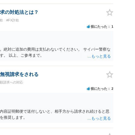
も必要になるかもしれません。
求の対処法とは？
欺
#FX詐欺
役にたった
1
。絶対に追加の費用は支払わないでください。 サイバー警察な
す。 以上、ご参考まで。
無視請求をされる
高額請求への対応
役にたった
2
内容証明郵便で送付しないと、相手方から請求され続けると思
を推奨します。