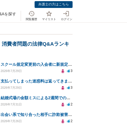
弁護士の方はこちら
&Aを探す
閲覧履歴
マイリスト
ログイン
・消費者問題の法律Q&Aランキ
スクール規定変更前の入会者に新規定は適用されるのか
3
2026年7月29日
支払ってしまった迷惑料は返ってきますか？
3
2026年7月29日
結婚式場の金額ミスによる2週間での解約。キャンセル料10万円の免除は可能か。
2
2026年7月31日
出会い系で知り合った相手に詐欺被害、免許証の悪用リスクと対策。
2
2026年7月26日