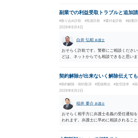
ば、弁護士へ依頼して警告してもらうこと
副業での利益受取トラブルと追加請
#振り込め詐欺
#投資詐欺
#還付金詐欺
#副業詐
2026年8月4日
白井 弘昭
弁護士
おそらく詐欺です。警察にご相談ください
どは、ネットからでも相談できると思いま
契約解除が出来ないく解除伝えても
#契約解除・契約取消
#悪徳商法
#架空請求
#
2026年8月2日
稲井 要介
弁護士
おそらく相手方に弁護士名義の受任通知を
われます。弁護士に早めに相談されること