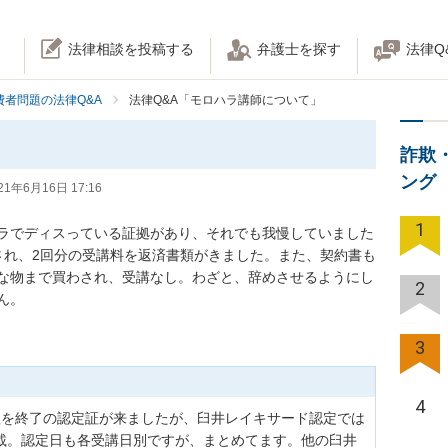
法律相談を投稿する
弁護士を探す
法律Q
費者問題の法律Q&A
法律Q&A「モロハラ講師について」
詐欺
ング
21年6月16日 17:16
1
ラでディスっている証拠があり、それでも我慢していました
され、2回分の受講料を返済書類がきました。また、契約書も
な物まで買わされ、受講なし。わざと、辞めさせるようにし
2
ん。
3
4
程を終了の認定証が来ましたが、臼井レイキサード認定では
載。認定日も各受講日別ですが、まとめてます。他の臼井