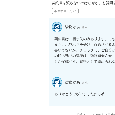
契約書を渡さないのはなぜか、も質問
役に立った
1
結愛 ゆあ
さん
契約書は、相手側のみあります。こ
また、パワハラを受け、辞めさせる
書いてないか。チェックし、ご自分が
の時の残りの講座は、強制退会させ
しか記載せず、資格として認められ
結愛 ゆあ
さん
ありがとうございました(*ᴗˬᴗ)⁾
この投稿は、2021年6月16日