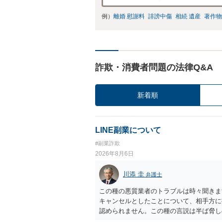
例）
離婚 慰謝料
誹謗中傷
相続 遺産
著作物
詐欺・消費者問題の法律Q&A
新着順
LINE副業について
#副業詐欺
2026年8月6日
川添 圭
弁護士
この種の悪質業者のトラブルは時々聞きま
キャンセルとしたことについて、相手方に
認められません。この種の言説は半ば脅し
し、連絡を無視してよいかどうかのアドバ