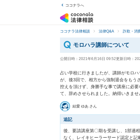
ココナラへ
ココナラ法律相談
法律Q&A
詐欺・消
モロハラ講師について
公開日時：
2021年6月16日 09:52
更新日時：
20
占い学校に行きましたが、講師がモロハ
が、後3回で、相方から強制退会をもう
控えを頂けず、身勝手な事で講座に必要
て、辞めさせられました。納得いきませ
結愛 ゆあ さん
追記
後、要請講座第〇期を受講し、1部過
なく、レイキヒーラーサード認定と記