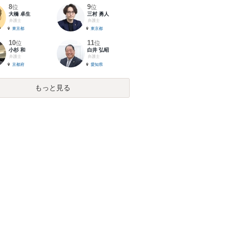
8
9
位
位
大橋 卓生
三村 勇人
弁護士
弁護士
東京都
東京都
10
11
位
位
小杉 和
白井 弘昭
弁護士
弁護士
京都府
愛知県
もっと見る