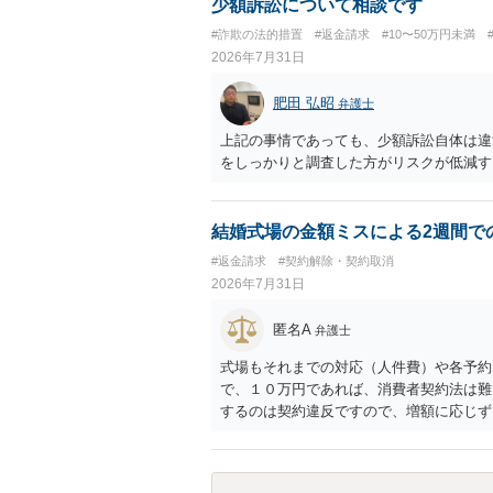
少額訴訟について相談です
#詐欺の法的措置
#返金請求
#10〜50万円未満
2026年7月31日
肥田 弘昭
弁護士
上記の事情であっても、少額訴訟自体は違
をしっかりと調査した方がリスクが低減す
結婚式場の金額ミスによる2週間で
#返金請求
#契約解除・契約取消
2026年7月31日
匿名A
弁護士
式場もそれまでの対応（人件費）や各予約
で、１０万円であれば、消費者契約法は難
するのは契約違反ですので、増額に応じず
がないことになります。