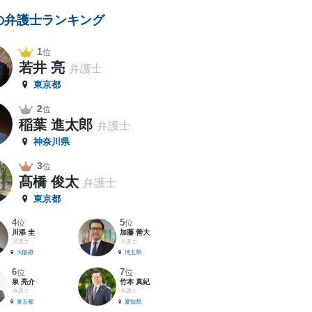
の弁護士ランキング
1
位
若井 亮
弁護士
東京都
2
位
稲葉 進太郎
弁護士
神奈川県
3
位
髙橋 俊太
弁護士
東京都
4
5
位
位
川添 圭
加藤 善大
弁護士
弁護士
大阪府
埼玉県
6
7
位
位
泉 亮介
竹本 真紀
弁護士
弁護士
東京都
愛知県