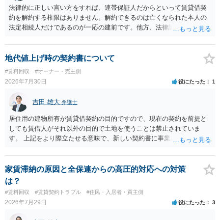
法律的に正しい言い方をすれば、連帯保証人だからといって賃貸借契
約を解約する権限はありません。解約できるのは亡くなられた本人の
法定相続人だけであるのが一応の建前です。他方、法律論はさてお
き、事実上であれ明渡が完了すれば賃貸人としてはそれ以上のことを
する動機づけがなくなります。 今回進められつつある手続はあくまで
も、建物を賃貸人に一日も早く明け渡すための便宜的方法として理解
地代値上げ時の契約書について
するのが良いと思います。またその方法で進めた方が、連帯保証人で
#賃料回収
#オーナー・売主側
あるお知り合いさんにとっても、自身の経済的負担を最小限に食い止
2026年7月30日
役にたった
1
められるため望ましいやり方だといえます。
吉田 雄大
弁護士
居住用の建物所有が賃貸借契約の目的ですので、現在の契約を前提と
しても賃借人がそれ以外の目的で土地を使うことは禁止されていま
す。 上記をより際立たせる意味で、新しい契約書に事業用として用い
ることを禁止する旨を明記することは理に適ったものです。 契約締結
交渉である以上賃借人が拒んだ場合には入りませんが、提案するのは
良い方法と思います。
家賃滞納の原因と全保連からの高圧的対応への対策
は？
#賃料回収
#賃貸契約トラブル
#住民・入居者・買主側
2026年7月29日
役にたった
3