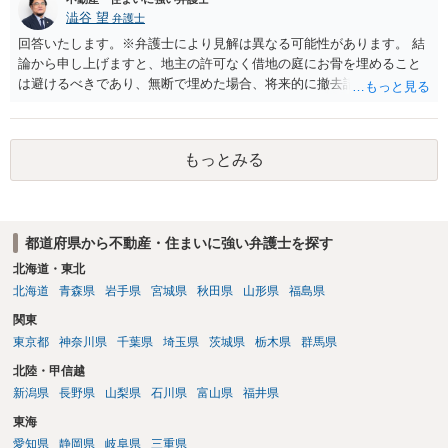
ん。
澁谷 望
弁護士
回答いたします。※弁護士により見解は異なる可能性があります。 結
論から申し上げますと、地主の許可なく借地の庭にお骨を埋めること
は避けるべきであり、無断で埋めた場合、将来的に撤去請求や退去時
の損害賠償（原状回復費用）を求められるリスクがあります。 法律
上、自分のペットの遺骨を埋める行為自体は墓地埋葬法違反や不法投
棄には該当しないため、犯罪になるわけではありません。しかし、建
もっとみる
物の所有者は質問者様であっても、土地の所有権はあくまで地主にあ
ります。そのため、地主に無断でお骨を埋める行為は、他人の所有権
を侵害する行為や、借地人としての善管注意義務違反とみなされる可
能性が高いのが私見です。 どうしてもお近くで供養されたい場合は、
都道府県から不動産・住まいに強い弁護士を探す
事前に地主へ相談して許可を得るか、土地に直接埋めずに大きめの鉢
植え等で供養する「プランター葬」や、ペット霊園等への納骨を検討
北海道・東北
されるのが確実かと思います。
北海道
青森県
岩手県
宮城県
秋田県
山形県
福島県
関東
東京都
神奈川県
千葉県
埼玉県
茨城県
栃木県
群馬県
北陸・甲信越
新潟県
長野県
山梨県
石川県
富山県
福井県
東海
愛知県
静岡県
岐阜県
三重県