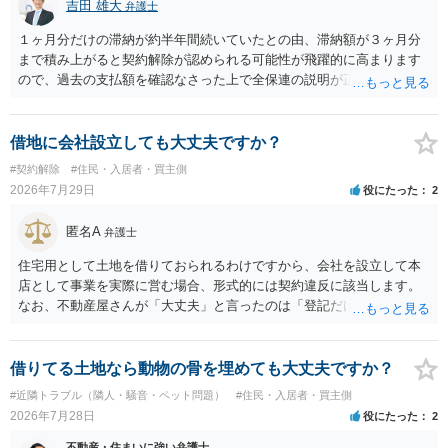
吉田 雄大
弁護士
１ヶ月分だけの滞納が約半年間続いていたとの由、滞納額が３ヶ月分
まで積み上がると契約解除が認められる可能性が飛躍的に高まります
ので、過去の支払額を確認なさった上で全保連の説明が正しければ、
全部又は一部を支払うのが最善の方法です。 約半年間も放置されてい
た理由は気になるところですが、中身のある返答は期待できないと思
います。
借地に会社設立しても大丈夫ですか？
#契約解除
#住民・入居者・買主側
2026年7月29日
役にたった
2
匿名A
弁護士
住宅用として土地を借りておられるわけですから、会社を設立して本
店として事業を実際に営む場合、形式的には契約違反に該当します。
なお、不動産屋さんが「大丈夫」と言ったのは「登記だけなら実務上
トラブルになることは少ない」という経験則に基づいたものと推測さ
れますが、これは法的な保証ではありません。 ただ、解除まで認めら
れるかどうかについては信頼関係が破壊されたかどうかで判断されま
借りてる土地なら動物の骨を埋めても大丈夫ですか？
すので、建物を事務所・店舗用に大きく改築する等までなさらない限
#近隣トラブル（隣人・騒音・ペット問題）
#住民・入居者・買主側
り、リスクはそれほど大きくないかもしれません。 しかしそれでも、
2026年7月28日
役にたった
2
大家さんが契約違反を口実に、将来の更新時に更新料の上乗せを要求
したり、立ち退きを迫る材料に使ったりする可能性は否定できませ
不動産・住まいに強い弁護士