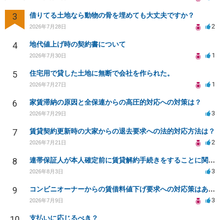
3
借りてる土地なら動物の骨を埋めても大丈夫ですか？
2
2026年7月28日
4
地代値上げ時の契約書について
1
2026年7月30日
5
住宅用で貸した土地に無断で会社を作られた。
1
2026年7月27日
6
家賃滞納の原因と全保連からの高圧的対応への対策は？
3
2026年7月29日
7
賃貸契約更新時の大家からの退去要求への法的対応方法は？
2
2026年7月21日
8
連帯保証人が本人確定前に賃貸解約手続きをすることに関して
3
2026年8月3日
9
コンビニオーナーからの賃借料値下げ要求への対応策はありますか
3
2026年7月9日
10
支払いに応じるべき？