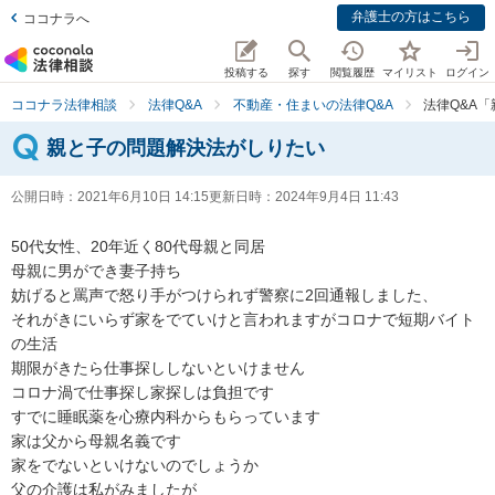
弁護士の方はこちら
ココナラへ
投稿する
探す
閲覧履歴
マイリスト
ログイン
ココナラ法律相談
法律Q&A
不動産・住まいの法律Q&A
法律Q&A
親と子の問題解決法がしりたい
公開日時：
2021年6月10日 14:15
更新日時：
2024年9月4日 11:43
50代女性、20年近く80代母親と同居

母親に男ができ妻子持ち

妨げると罵声で怒り手がつけられず警察に2回通報しました、

それがきにいらず家をでていけと言われますがコロナで短期バイト
の生活

期限がきたら仕事探ししないといけません

コロナ渦で仕事探し家探しは負担です

すでに睡眠薬を心療内科からもらっています

家は父から母親名義です

家をでないといけないのでしょうか

父の介護は私がみましたが
