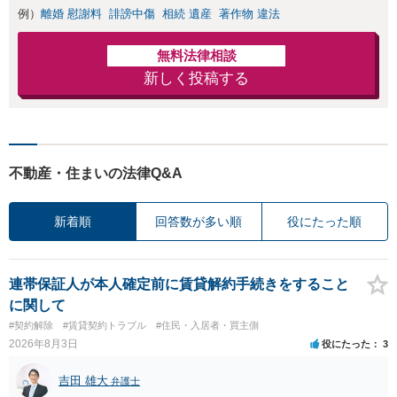
例）
離婚 慰謝料
誹謗中傷
相続 遺産
著作物 違法
無料法律相談
新しく投稿する
不動産・住まいの法律Q&A
新着順
回答数が多い順
役にたった順
連帯保証人が本人確定前に賃貸解約手続きをすること
に関して
#契約解除
#賃貸契約トラブル
#住民・入居者・買主側
2026年8月3日
役にたった
3
吉田 雄大
弁護士