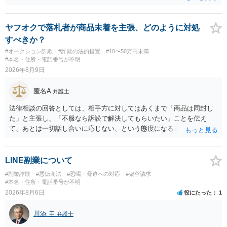
きない場合をいいます。捜査段階で所在不明というだけでは、通常、
この規定によって時効が停止するわけではありません。 その意味で
は、刑事事件化するという部分ではややハードルが高いように見受け
ヤフオクで落札者が商品未着を主張、どのように対処
られます。 他方で、相手方の住所等が特定できているのであれば、民
すべきか？
事事件として、損害賠償請求や貸金返還請求等により、裁判所を通じ
#オークション詐欺
#詐欺の法的措置
#10〜50万円未満
て返金を求める方法も考えられますが、結局は相手方に資力があるか
#本名・住所・電話番号が不明
否かにより結論が分かれます。
2026年8月9日
匿名A
弁護士
法律相談の回答としては、相手方に対してはあくまで「商品は同封し
た」と主張し、「不服なら訴訟で解決してもらいたい」ことを伝え
て、あとは一切話し合いに応じない、という態度になると思います。
トラブルが大きくなりそうなら弁護士へ依頼して解決せざるをえない
可能性もありますが、「返金は絶対にしたくありません」ということ
であれば、徹底的に強気で対応することになるでしょう。
LINE副業について
#副業詐欺
#悪徳商法
#恐喝・脅迫への対応
#架空請求
#本名・住所・電話番号が不明
2026年8月6日
役にたった
1
川添 圭
弁護士