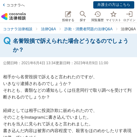
弁護士の方はこちら
ココナラへ
投稿する
探す
閲覧履歴
マイリスト
ログイン
ココナラ法律相談
法律Q&A
詐欺・消費者問題の法律Q&A
法律Q&
名誉毀損で訴えられた場合どうなるのでしょう
か？
公開日時：
2021年6月4日 13:34
更新日時：
2023年8月9日 11:00
相手から名誉毀損で訴えると言われたのですが、

いきなり逮捕されるのでしょうか？

それとも、書類などの通知もしくは任意同行で取り調べを受けて判
断されるのでしょうか？

経緯としては相手に投資詐欺に嵌められたので、

そのことをInstagramに書き込んでいました。

それを当人に見られて訴えると言われました。

書き込んだ内容は被害の内容程度で、殺害をほのめかしたりす表現