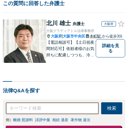
この質問に回答した弁護士
北川 雄士
弁護士
大阪府
大阪グラディアトル法律事務所
大阪府
大阪市中央区
本町駅
から徒歩3分
|
【電話相談可】【土日祝夜
詳細を見
間対応可】依頼者様のお気
る
持ちに配慮しつつも、冷静
かつ現実的な解決策を探る
ことが、依頼者様のよりよ
い未来につながると考えて
います。離婚・刑事事件・
相続など何でもご相談くだ
法律Q&Aを探す
さい。
検索
例）
離婚 慰謝料
誹謗中傷
相続 遺産
著作物 違法