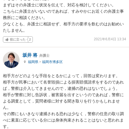
まずはその弁護士に状況を伝えて、対応を検討してください。

こちらに弁護士がいないのであれば、すみやかにお近くの弁護士事
務所にご相談ください。

少なくとも、弁護士に相談せず、相手方の要求を飲むのはお勧めい
たしません。
2021年6月4日 13:34
役に立った
2
坂井 将
弁護士
福岡県
>
福岡市博多区
相手方がどのような手段をとるかによって，回答は変わります。

相手方が民事において名誉毀損による損害賠償請求をするのであれ
ば，警察は介入してきませんので，逮捕の恐れはないでしょう。

相手が警察に対し告訴状，被害届を出すというのであれば，警察に
よる調査として，質問者様に対する聞き取りを行うかもしれませ
ん。

その際にもいきなり逮捕される恐れは少なく，警察の任意の取り調
べに素直に応じている分には身体拘束されることはないと思われま
す。
