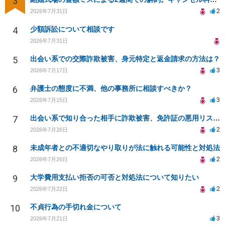
3
2
2026年7月31日
4
少額訴訟について相談です
2026年7月31日
5
出会い系での交際詐欺被害、身元特定と返金請求の方法は？
3
2026年7月17日
6
弁護士の態度に不満、他の事務所に相談すべきか？
3
2026年7月15日
7
出会い系で知り合った相手に詐欺被害、免許証の悪用リスクと対策。
2
2026年7月26日
8
未成年者との不適切なやり取りが法に触れる可能性と対処法
2
2026年7月26日
9
大学費用支払い拒否の可否と対処法について知りたい
2
2026年7月22日
10
不貞行為の手切れ金について
3
2026年7月21日