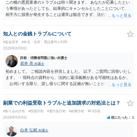
この種の悪質業者のトラブルは時々聞きます。 あなたが応募したとい
う事情があったとしても、結果的にキャンセルとしたことについて、
相手方に損害が発生することは通常は観念できず、法的措置を採って
も認められません。この種の言説は半ば脅しのようなものです。 ま
ず、最寄りの消費生活センターへ相談し、連絡を無視してよいかどう
かのアドバイスを受けられることをお勧めします。しつこいようであ
知人との金銭トラブルについて
れば、弁護士へ依頼して警告してもらうことも必要になるかもしれま
#返金請求
#本名・住所・電話番号が判明
せん。
2026年8月8日
詐欺・消費者問題に強い弁護士
若井 亮
弁護士
初めまして。 ご相談内容を拝見しました。 以下、ご質問に回答いたし
ます。 ・現時点の資料から、法的に返済義務がある可能性はあるか。
お伺いする限り、貸し借りに関する証拠が無いことから、相手方が
貸金であるとして返金を請求することは難しいと思います。 ・相手の
主張や現在の資料を踏まえ、今後どのように対応するのが適切か。
贈与か消費貸借かの争いにおいては、様々な圧力をかけて回収をしよ
副業での利益受取トラブルと追加請求の対処法とは？
うとするケースも散見されます。 ご自身での対応に窮するようであ
#振り込め詐欺
#投資詐欺
#還付金詐欺
#副業詐欺
#FX詐欺
れば、代理人を立てることもご検討ください。 ・相手へ送る回答文に
2026年8月4日
役にたった
1
ついてアドバイスをいただけるか。 具体的な回答内容については、
一般的に無料法律相談での対応外になろうかと思います。 法律事務
白井 弘昭
弁護士
所にご連絡いただき、対応の可否や費用をご確認ください。