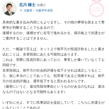
北川 雄士
弁護士
大阪府
>
大阪市中央区
具体的な書き込み内容にもよりますし、その他の事情を踏まえて警
察等が判断することでもあるので、

逮捕するのか、逮捕せずに在宅で進めるかを、掲示板上で弁護士が
ご案内することはできません。

ただ、一般論で言えば、ネット上で相手方が投資詐欺をしたと書き
込むことは、名誉毀損にあたる可能性はあります。

これは、実際に投資詐欺にあっており、事実しか書いていなくても
同様です。

名誉毀損は、相手方の社会的評価を低下させれば成立しうるとこ
ろ、仮に本当のことであっても、犯罪者であると指摘すれば、相手
方の社会的評価は、通常低下すると思われるからです。

（厳密にいうと、違法性阻却事由というものがあるのなれば、違法
なものではないとなる可能性もあります）

いずれにせよ、すでに民事訴訟を提起していて、こちらに弁護士が
いるということであれば、
