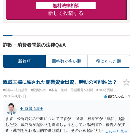
無料法律相談
新しく投稿する
詐欺・消費者問題の法律Q&A
新着順
回答数が多い順
役にたった順
親戚夫婦に騙された開業資金出資、時効の可能性は？
#詐欺の法的措置
#投資詐欺
#本名・住所・電話番号が判明
#200万円以上
2026年8月9日
役にたった
1
王 宣麟
弁護士
まず、公訴時効の中断についてですが、 通常、検察官が「既に」起訴
した後、裁判所が起訴状を送達しようとしている段階で、被告人が捜
査・裁判を免れる目的で逃げ隠れし、そのため起訴状を有効に送達で