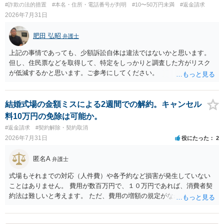
#詐欺の法的措置
#本名・住所・電話番号が判明
#10〜50万円未満
#返金請求
2026年7月31日
肥田 弘昭
弁護士
上記の事情であっても、少額訴訟自体は違法ではないかと思います。
但し、住民票などを取得して、特定をしっかりと調査した方がリスク
が低減するかと思います。ご参考にしてください。
結婚式場の金額ミスによる2週間での解約。キャンセル
料10万円の免除は可能か。
#返金請求
#契約解除・契約取消
2026年7月31日
役にたった
2
匿名A
弁護士
式場もそれまでの対応（人件費）や各予約など損害が発生していない
ことはありません。 費用が数百万円で、１０万円であれば、消費者契
約法は難しいと考えます。 ただ、費用の増額の規定がなかったのに増
額するのは契約違反ですので、増額に応じずに契約を維持すればよい
ということになり、解約するのは理由がないことになります。