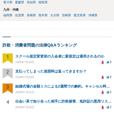
香川県
愛媛県
高知県
徳島県
九州・沖縄
福岡県
佐賀県
長崎県
熊本県
大分県
宮崎県
鹿児島県
沖縄県
詐欺・消費者問題の法律Q&Aランキング
1
スクール規定変更前の入会者に新規定は適用されるのか
3
2026年7月29日
2
支払ってしまった迷惑料は返ってきますか？
3
2026年7月29日
3
結婚式場の金額ミスによる2週間での解約。キャンセル料10万円の免除は可能か。
2
2026年7月31日
4
出会い系で知り合った相手に詐欺被害、免許証の悪用リスクと対策。
2
2026年7月26日