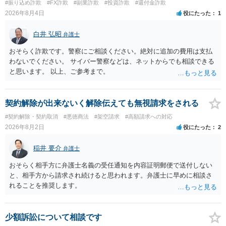
#振り込め詐欺
#FX詐欺
#副業詐欺
#投資詐欺
#還付金詐欺
せん。
2026年8月4日
役にたった
1
白井 弘昭
弁護士
おそらく詐欺です。警察にご相談ください。絶対に追加の費用は支払
わないでください。 サイバー警察などは、ネットからでも相談できる
と思います。 以上、ご参考まで。
契約解除が出来ないく解除伝えても無視請求をされる
#契約解除・契約取消
#悪徳商法
#架空請求
#高額請求への対応
2026年8月2日
役にたった
2
稲井 要介
弁護士
おそらく相手方に弁護士名義の受任通知を内容証明郵便で送付しない
と、相手方から請求され続けると思われます。弁護士に早めに相談さ
れることを推奨します。
少額訴訟について相談です