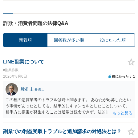
詐欺・消費者問題の法律Q&A
新着順
回答数が多い順
役にたった順
LINE副業について
#副業詐欺
2026年8月6日
役にたった
1
川添 圭
弁護士
この種の悪質業者のトラブルは時々聞きます。 あなたが応募したとい
う事情があったとしても、結果的にキャンセルとしたことについて、
相手方に損害が発生することは通常は観念できず、法的措置を採って
も認められません。この種の言説は半ば脅しのようなものです。 ま
ず、最寄りの消費生活センターへ相談し、連絡を無視してよいかどう
かのアドバイスを受けられることをお勧めします。しつこいようであ
副業での利益受取トラブルと追加請求の対処法とは？
れば、弁護士へ依頼して警告してもらうことも必要になるかもしれま