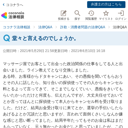
弁護士の方はこちら
ココナラへ
投稿する
探す
閲覧履歴
マイリスト
ログイン
ココナラ法律相談
法律Q&A
詐欺・消費者問題の法律Q&A
法律Q&
堂々と言えるのでしょうか。
公開日時：
2021年5月29日 21:58
更新日時：
2021年6月10日 16:18
マッサージ屋でお客として出会った政治関係の仕事をしてる人と出
会いました。ライン教えてとなり交換しました。

ある時、お客様からドタキャンにあい、その愚痴を聞いてもらおう
とその人に話したら、知り合いの探偵使ってその人からキャンセル
料とるよって言ってきて、そこまでしなくていい、愚痴をきいても
らいたかっただけと何度も、伝えたんですが、大丈夫任せておいて
とか言ってほんとに探偵使って本人からキャンセル料を受け取りま
した。だけど、結局お金受け取りに来てとか、選挙の手伝いしたら
あげるよとか冗談だと思いますが、言われて面倒くさいしなんか嫌
な感じと思い断ってました。結局半年たってもそのお金は私はまだ
もらっていなく、元々無かったお金だしと思っていましたが、この