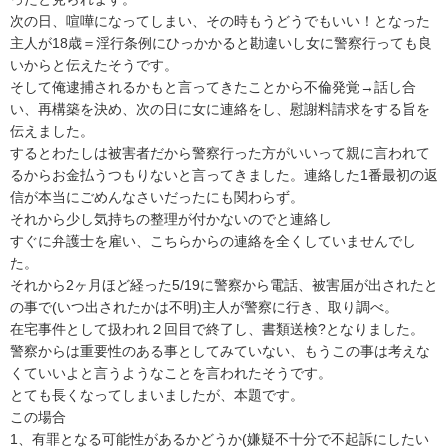
次の日、喧嘩になってしまい、その時もうどうでもいい！となった
主人が18歳＝淫行条例にひっかかると勘違いし女に警察行っても良
いからと伝えたそうです。

そして俺逮捕されるかもと言ってきたことから不倫発覚→話し合
い、再構築を決め、次の日に女に連絡をし、慰謝料請求をする旨を
伝えました。

するとわたしは被害者だから警察行った方がいいって親に言われて
るからお金払うつもりないと言ってきました。連絡した1番最初の返
信が本当にごめんなさいだったにも関わらず。

それから少し気持ちの整理が付かないのでと連絡し

すぐに弁護士を雇い、こちらからの連絡を全くしていませんでし
た。

それから2ヶ月ほど経った5/19に警察から電話、被害届が出されたと
の事で(いつ出されたかは不明)主人が警察に行き、取り調べ。

在宅事件として扱われ２回目で終了し、書類送検?となりました。

警察からは重要性のある事としてみていない、もうこの事は考えな
くていいよと言うようなことを言われたそうです。

とても長くなってしまいましたが、本題です。

この場合

1、有罪となる可能性があるかどうか(嫌疑不十分で不起訴にしたい