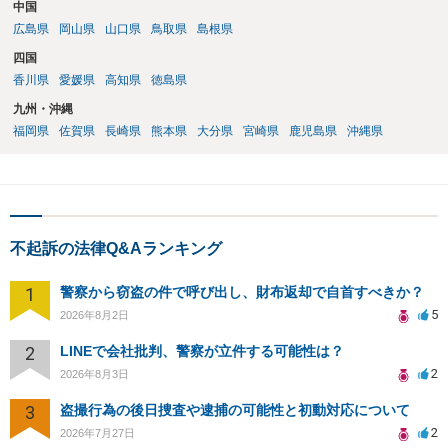
中国
広島県
岡山県
山口県
鳥取県
島根県
四国
香川県
愛媛県
高知県
徳島県
九州・沖縄
福岡県
佐賀県
長崎県
熊本県
大分県
宮崎県
鹿児島県
沖縄県
不起訴の法律Q&Aランキング
1
警察から窃盗の件で呼び出し、財布返却で自首すべきか？
5
2026年8月2日
2
LINEで会社批判、警察が立件する可能性は？
2
2026年8月3日
3
盗撮行為の後日捜査や逮捕の可能性と初動対応について
2
2026年7月27日