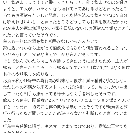
い！飲みましょうよ！と乗ってきたらしく、外で飲ませるのを避け
ようと、主人が、カラオケなら連れてってあげるけどと言ったとこ
ろでもお酒飲みたいしと発言。じゃあ持ち込んで飲んでれば？自分
は歌えればいいし。と言ったところどうしてもお酒を飲みたかった
のか主人の家は無理なのか?家今日親いないしお酒飲んで嫌なこと忘
れたいと言っていたそうです。

主人も一緒にお酒を飲む相手が欲しかったみたいで

家に親いないなら上がって酒飲んでも親から何か言われることもな
いだろうしと、安易な考えで上がり込んだそうです。

そして飲んでいたら向こうが酔ってきたように見えたため、主人が
帰る。と言ったところ、もう帰るんですか？と1度だけではなく何度
もそのやり取りを繰り返し。

お酒＋私が妊娠中の為行為が出来ない欲求不満＋精神が安定しない
わたしへの不満から来るストレスなどが相まって、ちょっかいを出
していたら相手も嫌がってる様子もなく手を出したそうです。

飲んでる途中、既婚者と2人きりとかのシチュエーション燃えるんで
すという発言、過去にも体の関係は無かったそうですが既婚者と旅
行へ行ったなど聞いていたため遊べる女だと判断したと言っていま
した。

行為中も普通に喘ぎ、キスマークまでつけており、意識は正常であ
ったと見られます。
