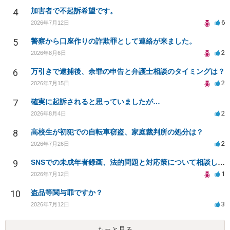
4
加害者で不起訴希望です。
6
2026年7月12日
5
警察から口座作りの詐欺罪として連絡が来ました。
2
2026年8月6日
6
万引きで逮捕後、余罪の申告と弁護士相談のタイミングは？
2
2026年7月15日
7
確実に起訴されると思っていましたが…
2
2026年8月4日
8
高校生が初犯での自転車窃盗、家庭裁判所の処分は？
2
2026年7月26日
9
SNSでの未成年者録画、法的問題と対応策について相談したい
1
2026年7月12日
10
盗品等関与罪ですか？
3
2026年7月12日
もっと見る