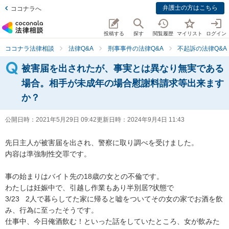
弁護士の方はこちら
ココナラへ
投稿する
探す
閲覧履歴
マイリスト
ログイン
ココナラ法律相談
法律Q&A
刑事事件の法律Q&A
不起訴の法律Q&A
被害届を出されたが、事実とは異なり無実である
場合。相手が未成年の場合慰謝料請求等出来ます
か？
公開日時：
2021年5月29日 09:42
更新日時：
2024年9月4日 11:43
先日主人が被害届を出され、警察に取り調べを受けました。

内容は準強制性交罪です。

事の始まりはバイト先の18歳の女との不倫です。

わたしは妊娠中で、引越し作業もあり半別居?状態で

3/23   2人で暮らしてた家に帰ると嘘をついてその女の家でお酒を飲
み、行為に至ったそうです。

仕事中、今日俺酒飲む！といった話をしていたところ、女が飲みた