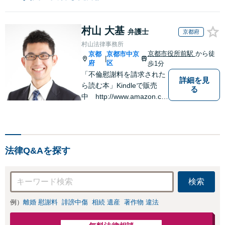
村山 大基
弁護士
京都府
村山法律事務所
京都市役所前駅
から徒
京都
京都市中京
|
府
区
歩1分
「不倫慰謝料を請求された
詳細を見
ら読む本」Kindleで販売
る
中 http://www.amazon.co.
jp/dp/B0FJCDXDNV
法律Q&Aを探す
検索
例）
離婚 慰謝料
誹謗中傷
相続 遺産
著作物 違法