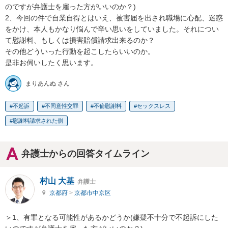
のですが弁護士を雇った方がいいのか？)

2、今回の件で自業自得とはいえ、被害届を出され職場に心配、迷惑
をかけ、本人もかなり悩んで辛い思いをしていました。それについ
て慰謝料、もしくは損害賠償請求出来るのか？

その他どういった行動を起こしたらいいのか。

是非お伺いしたく思います。
まりあんぬ さん
不起訴
不同意性交罪
不倫慰謝料
セックスレス
慰謝料請求された側
弁護士からの回答タイムライン
村山 大基
弁護士
京都府
>
京都市中京区
＞1、有罪となる可能性があるかどうか(嫌疑不十分で不起訴にした