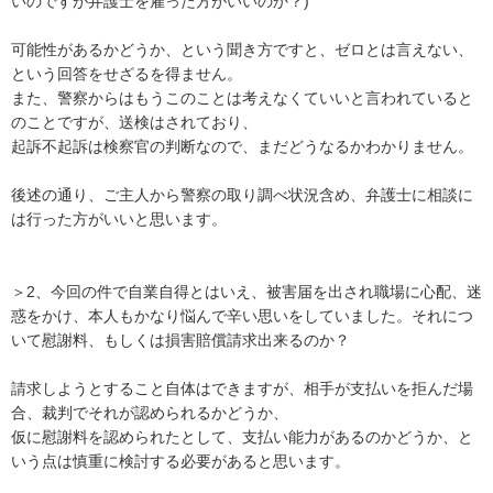
いのですが弁護士を雇った方がいいのか？)

可能性があるかどうか、という聞き方ですと、ゼロとは言えない、
という回答をせざるを得ません。

また、警察からはもうこのことは考えなくていいと言われていると
のことですが、送検はされており、

起訴不起訴は検察官の判断なので、まだどうなるかわかりません。

後述の通り、ご主人から警察の取り調べ状況含め、弁護士に相談に
は行った方がいいと思います。

＞2、今回の件で自業自得とはいえ、被害届を出され職場に心配、迷
惑をかけ、本人もかなり悩んで辛い思いをしていました。それにつ
いて慰謝料、もしくは損害賠償請求出来るのか？

請求しようとすること自体はできますが、相手が支払いを拒んだ場
合、裁判でそれが認められるかどうか、

仮に慰謝料を認められたとして、支払い能力があるのかどうか、と
いう点は慎重に検討する必要があると思います。
