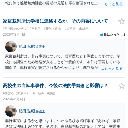
転に伴う離婚無効訴訟の提起の見通し等を整理された上で、書面とし
て提出されることを検討されてみてはいかがでしょうか。 少なくとも
検察官の処分判断の際、相談者さんの意向を示す証拠の一つとして位
置づけられる様に思われます。 より詳細についてお聞きになりたい場
家庭裁判所は学校に連絡するか、その内容について
合、最寄りの法律事務所での相談を検討ください
#不同意わいせつ
#不起訴
#接見・面会
#加害者（未成年）
2026年8月4日
役にたった
1
肥田 弘昭
弁護士
家庭裁判所は、非行事実について、成育歴なども調査しますので、学
校にも調査のため連絡が入ることが一般的です。本件は否認している
関係で、非行事実が認定されるか否かにより、裁判所が生育歴なども
調査する可能性があります。非行事実が認められないのであればいわ
ば無罪であり、非行がないのですから、その先の調査はないかと思い
ます。ご参考にしてください。
高校生の自転車事件、今後の法的手続きと影響は？
#加害者（未成年）
#不起訴
#強盗
2026年8月4日
肥田 弘昭
弁護士
非行事実によるかと思います。いわゆるひき逃げ事案であれば、家裁
送致は法律上必須です。その後、家庭裁判所の対応としては、交通事