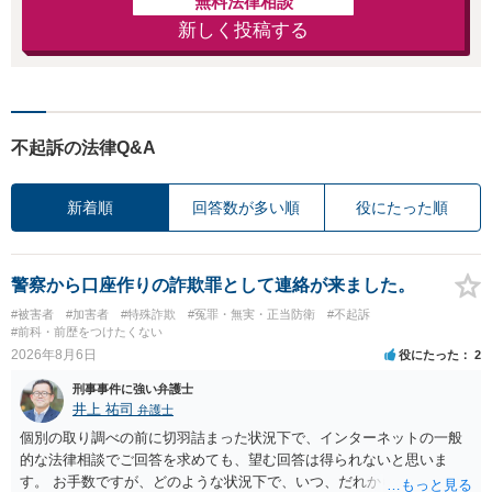
無料法律相談
新しく投稿する
不起訴の法律Q&A
新着順
回答数が多い順
役にたった順
警察から口座作りの詐欺罪として連絡が来ました。
#被害者
#加害者
#特殊詐欺
#冤罪・無実・正当防衛
#不起訴
#前科・前歴をつけたくない
2026年8月6日
役にたった
2
刑事事件に強い弁護士
井上 祐司
弁護士
個別の取り調べの前に切羽詰まった状況下で、インターネットの一般
的な法律相談でご回答を求めても、望む回答は得られないと思いま
す。 お手数ですが、どのような状況下で、いつ、だれからどのような