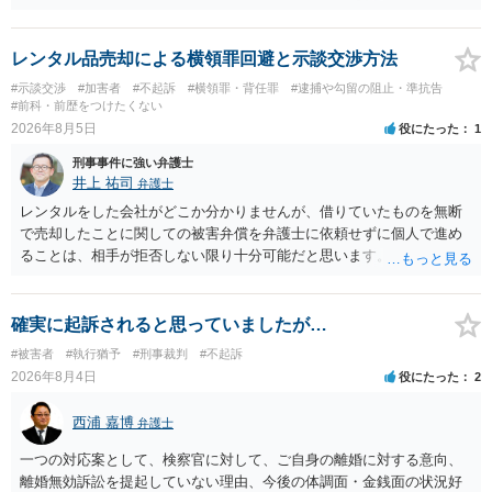
経緯で口座の提供を頼まれ開設したか、それによる詐欺等の収益がど
の程度だと聞いているのかということについて、お近くで詳細な法律
相談を受けられたうえで対処方法を探された方がよいと思われます。
レンタル品売却による横領罪回避と示談交渉方法
一般論でいえば、任意取り調べの場合、ＩＣレコーダーを持参して取
#示談交渉
#加害者
#不起訴
#横領罪・背任罪
#逮捕や勾留の阻止・準抗告
り調べ内容を録音することは必須だと考えます。
#前科・前歴をつけたくない
2026年8月5日
役にたった
1
刑事事件に強い弁護士
井上 祐司
弁護士
レンタルをした会社がどこか分かりませんが、借りていたものを無断
で売却したことに関しての被害弁償を弁護士に依頼せずに個人で進め
ることは、相手が拒否しない限り十分可能だと思います。 見積を出し
てもらって、それが妥当か（正規品の市場価格と大きく齟齬がない
か）、弁護士に法律相談において助言をもらえば足りるでしょう。
確実に起訴されると思っていましたが…
#被害者
#執行猶予
#刑事裁判
#不起訴
2026年8月4日
役にたった
2
西浦 嘉博
弁護士
一つの対応案として、検察官に対して、ご自身の離婚に対する意向、
離婚無効訴訟を提起していない理由、今後の体調面・金銭面の状況好