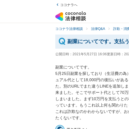
ココナラへ
ココナラ法律相談
法律Q&A
詐欺・消
副業についてです。支払
公開日時：
2021年5月27日 16:06
更新日時：
20
副業についてです。

5月25日副業を探しており（生活費の
ュアル代として18,000円の後払いが
た。別のURLでまた違うLINEを追加し
来ました。そこでサポート代として70
しまいました。まず10万円を支払うと
っています。もうこれ以上何も関わりたく
これは詐欺なのかわからないですが、お
たくないです。