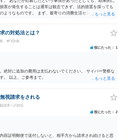
す。 あなたが応募したという事情があったとしても、結果的に
損害が発生することは通常は観念できず、法的措置を採っても
のようなものです。 まず、最寄りの消費生活センターへ相談
イスを受けられることをお勧めします。しつこいようであれ
も必要になるかもしれません。
求の対処法とは？
欺
#FX詐欺
役にたった
1
。絶対に追加の費用は支払わないでください。 サイバー警察な
す。 以上、ご参考まで。
無視請求をされる
高額請求への対応
役にたった
2
内容証明郵便で送付しないと、相手方から請求され続けると思