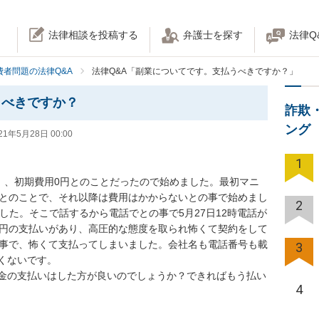
法律相談を投稿する
弁護士を探す
法律Q
費者問題の法律Q&A
法律Q&A「副業についてです。支払うべきですか？」
うべきですか？
詐欺
ング
21年5月28日 00:00
1
為）、初期費用0円とのことだったので始めました。最初マニ
あるとのことで、それ以降は費用はかからないとの事で始めまし
2
ました。そこで話するから電話でとの事で5月27日12時電話が
万円の支払いがあり、高圧的な態度を取られ怖くて契約をして
の事で、怖くて支払ってしまいました。会社名も電話番号も載
3
ないです。

金の支払いはした方が良いのでしょうか？できればもう払い
4