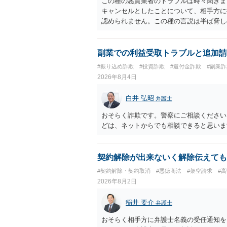
この種の悪質業者のトラブルは時々聞きま
キャンセルとしたことについて、相手方に
認められません。この種の言説は半ば脅し
し、連絡を無視してよいかどうかのアドバ
ば、弁護士へ依頼して警告してもらうこと
副業での利益受取トラブルと追加請
#振り込め詐欺
#投資詐欺
#還付金詐欺
#副業詐
2026年8月4日
白井 弘昭
弁護士
おそらく詐欺です。警察にご相談ください
どは、ネットからでも相談できると思いま
契約解除が出来ないく解除伝えても
#契約解除・契約取消
#悪徳商法
#架空請求
#
2026年8月2日
稲井 要介
弁護士
おそらく相手方に弁護士名義の受任通知を