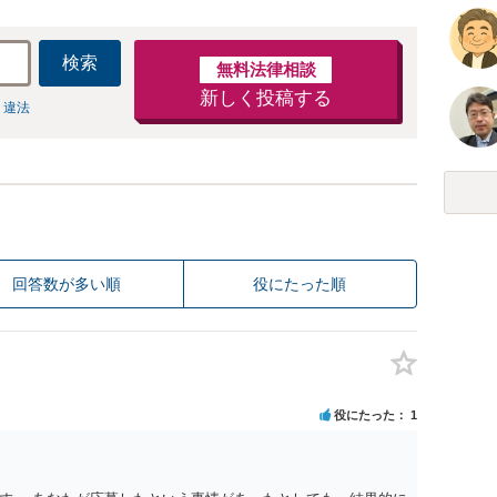
検索
無料法律相談
新しく投稿する
 違法
回答数が多い順
役にたった順
役にたった
1