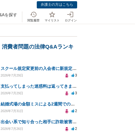
弁護士の方はこちら
&Aを探す
閲覧履歴
マイリスト
ログイン
・消費者問題の法律Q&Aランキ
スクール規定変更前の入会者に新規定は適用されるのか
3
2026年7月29日
支払ってしまった迷惑料は返ってきますか？
3
2026年7月29日
結婚式場の金額ミスによる2週間での解約。キャンセル料10万円の免除は可能か。
2
2026年7月31日
出会い系で知り合った相手に詐欺被害、免許証の悪用リスクと対策。
2
2026年7月26日