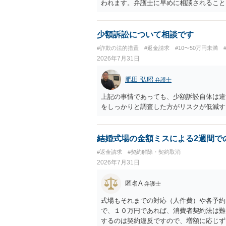
われます。弁護士に早めに相談されること
少額訴訟について相談です
#詐欺の法的措置
#返金請求
#10〜50万円未満
2026年7月31日
肥田 弘昭
弁護士
上記の事情であっても、少額訴訟自体は違
をしっかりと調査した方がリスクが低減す
結婚式場の金額ミスによる2週間で
#返金請求
#契約解除・契約取消
2026年7月31日
匿名A
弁護士
式場もそれまでの対応（人件費）や各予約
で、１０万円であれば、消費者契約法は難
するのは契約違反ですので、増額に応じず