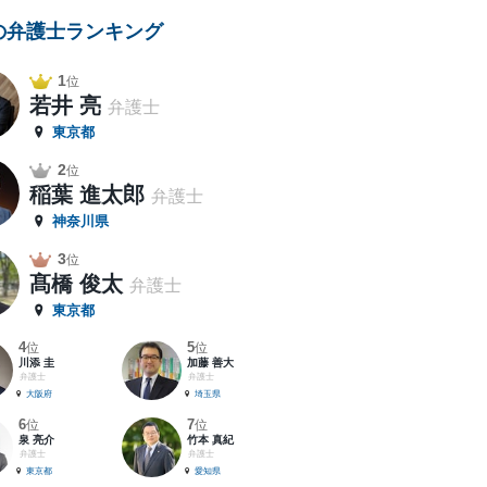
の弁護士ランキング
1
位
若井 亮
弁護士
東京都
2
位
稲葉 進太郎
弁護士
神奈川県
3
位
髙橋 俊太
弁護士
東京都
4
5
位
位
川添 圭
加藤 善大
弁護士
弁護士
大阪府
埼玉県
6
7
位
位
泉 亮介
竹本 真紀
弁護士
弁護士
東京都
愛知県