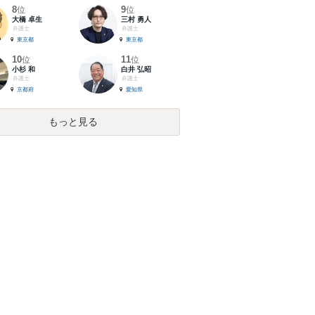
8
9
位
位
大橋 卓生
三村 勇人
弁護士
弁護士
東京都
東京都
10
11
位
位
小杉 和
白井 弘昭
弁護士
弁護士
京都府
愛知県
もっと見る