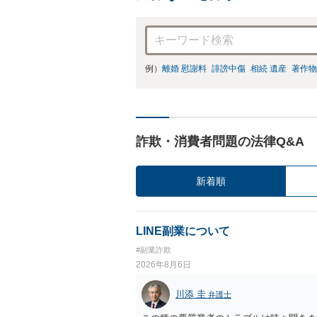
例）
離婚 慰謝料
誹謗中傷
相続 遺産
著作物
詐欺・消費者問題の法律Q&A
新着順
LINE副業について
#副業詐欺
2026年8月6日
川添 圭
弁護士