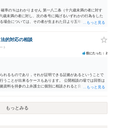
 確率の％はわかりません 第一八二条（十六歳未満の者に対す
十六歳未満の者に対し、次の各号に掲げるいずれかの行為をした
る場合については、その者が生まれた日より五年以上前の日に
刑又は五十万円以下の罰金に処する。 一 威迫し、偽計を用い
拒まれたにもかかわらず、反復して面会を要求すること。 三
み若しくは約束をして面会を要求すること。 2前項の罪を犯
、法的対応の相談
満の者と面会をした者は、二年以下の拘禁刑又は百万円以下の
ート
役にたった
2
られるものであり，それが証明できる証拠があるということで
行うことが出来るケースもあります。 公開相談の場では回答は
拠資料を持参の上弁護士に個別に相談されると良いでしょう。
もっとみる