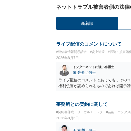
ネットトラブル被害者側の法律
新着順
ライブ配信のコメントについて
#発信者情報開示請求
#炎上対策
#訴訟・損害賠
2026年8月7日
インターネットに強い弁護士
泉 亮介
弁護士
ライブ配信のコメントであっても，そのコ
権利侵害が認められるものであれば開示請
事務所との契約に関して
#契約書作成・リーガルチェック
#芸能・エンタメ
2026年8月6日
王 宣麟
弁護士