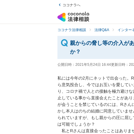
ココナラへ
ココナラ法律相談
法律Q&A
インター
親からの脅し等の介入が
か？
公開日時：
2021年5月24日 16:44
更新日時：
20
私には今年の2月にネットで出会った。
ら意気投合し、今ではお互いを愛してい
り、コロナ禍で人との接触を極力避けな
止している事から直接会えたことがあり
が会うことを禁じているのには、Rさん
かし本人はのちの結婚に同意していませ
られていますが、もし親からの圧に屈し
は可能でしょうか？

　私とRさんは直接会ったことはありま