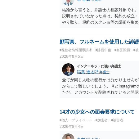
結論から言うと、弁護士の相談対象です。
説明されていなかった点は、契約の成立・
やり取り、規約のスクショ等の証拠を集め
行で（もしまだされていないのであれば）
顔写真、フルネームを使用した誹謗
#発信者情報開示請求
#誹謗中傷
#名誉毀損
#
2026年8月5日
インターネットに強い弁護士
稲葉 進太郎
弁護士
全てが同じ人物の犯行かは分かりませんが
からして難しいでしょう。 XとInstag
ただ、アカウントが削除されていると開示
削除されている場合、今から進めても失敗
相手に全ての弁護士費用を負担させること
せることができるでしょう。訴訟で判決と
14才の少女への面会要求について
ない場合があり何ともいえないところでし
#個人・プライベート
#加害者
#被害者
2026年8月4日