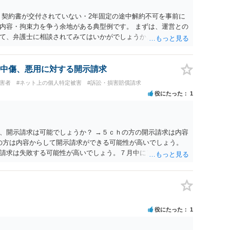
 契約書が交付されていない・2年固定の途中解約不可を事前に
内容・拘束力を争う余地がある典型例です。 まずは、運営との
て、弁護士に相談されてみてはいかがでしょうか。 また同時並
書面で退所意思の明確化はしておくべきだと考えます。
中傷、悪用に対する開示請求
被害者
#ネット上の個人特定被害
#訴訟・損害賠償請求
役にたった
1
、開示請求は可能でしょうか？ →５ｃｈの方の開示請求は内容
ramの方は内容からして開示請求ができる可能性が高いでしょう。
請求は失敗する可能性が高いでしょう。７月中にアカウントが
する可能性が高いように思われます。 相手を特定できた場合、
は可能でしょうか？ →訴訟外の交渉で相手方が認めれば負担さ
なった場合は、実際の弁護士費用が認められる場合と認められ
ょう。
役にたった
1