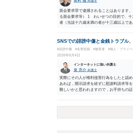
奥村 徹
弁護士
面会要求罪で逮捕されることはあります。
る面会要求等） 1 わいせつの目的で、
者（当該十六歳未満の者が十三歳以上であ
生まれた者に限る。）は、一年以下の拘禁
又は誘惑して面会を要求すること。 二 
金銭その他の利益を供与し、又はその申込
SNSでの誹謗中傷と金銭トラブル
し、よってわいせつの目的で当該十六歳未
#誹謗中傷
#名誉毀損
#被害者
#個人・プライベ
罰金に処する。
2026年8月4日
インターネットに強い弁護士
泉 亮介
弁護士
実際にその人が権利侵害行為をしたと認め
あれば，開示請求を経ずに慰謝料請求等を
難しいかと思われますので，お手持ちの証