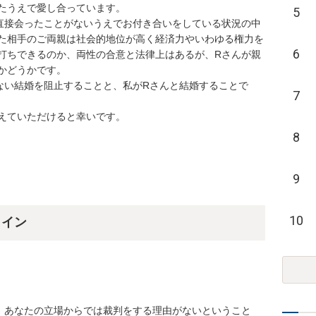
うえで愛し合っています。

5
直接会ったことがないうえでお付き合いをしている状況の中
た相手のご両親は社会的地位が高く経済力やいわゆる権力を
6
打ちできるのか、両性の合意と法律上はあるが、Rさんが親
どうかです。

ない結婚を阻止することと、私がRさんと結婚することで
7
えていただけると幸いです。
8
9
10
ライン
、あなたの立場からでは裁判をする理由がないということ