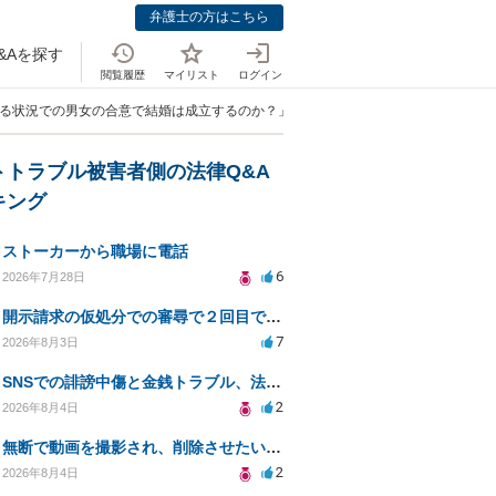
弁護士の方はこちら
&Aを探す
閲覧履歴
マイリスト
ログイン
ある状況での男女の合意で結婚は成立するのか？」
トトラブル被害者側の法律Q&A
キング
ストーカーから職場に電話
6
2026年7月28日
開示請求の仮処分での審尋で２回目で終わらない場合どうしたらいいですか
7
2026年8月3日
SNSでの誹謗中傷と金銭トラブル、法的対応の相談
2
2026年8月4日
無断で動画を撮影され、削除させたいが連絡が返ってこない。
2
2026年8月4日