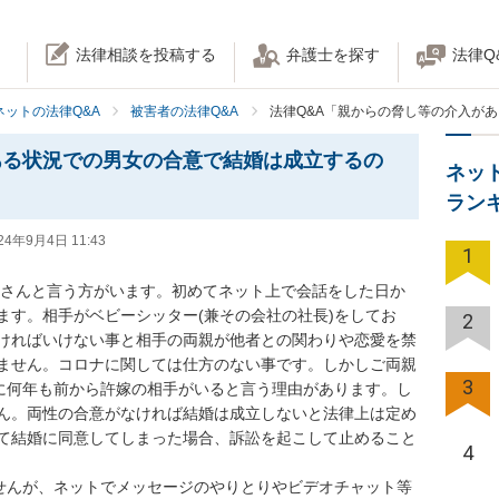
法律相談を投稿する
弁護士を探す
法律Q
ネットの法律Q&A
被害者の法律Q&A
法律Q&A「親からの脅し等の介入が
ある状況での男女の合意で結婚は成立するの
ネッ
ラン
24年9月4日 11:43
1
Rさんと言う方がいます。初めてネット上で会話をした日か
ます。相手がベビーシッター(兼その会社の社長)をしてお
2
ければいけない事と相手の両親が他者との関わりや恋愛を禁
ません。コロナに関しては仕方のない事です。しかしご両親
3
に何年も前から許嫁の相手がいると言う理由があります。し
ん。両性の合意がなければ結婚は成立しないと法律上は定め
て結婚に同意してしまった場合、訴訟を起こして止めること
4
せんが、ネットでメッセージのやりとりやビデオチャット等