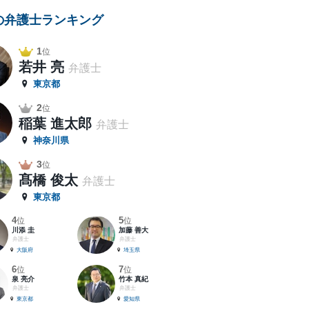
の弁護士ランキング
1
位
若井 亮
弁護士
東京都
2
位
稲葉 進太郎
弁護士
神奈川県
3
位
髙橋 俊太
弁護士
東京都
4
5
位
位
川添 圭
加藤 善大
弁護士
弁護士
大阪府
埼玉県
6
7
位
位
泉 亮介
竹本 真紀
弁護士
弁護士
東京都
愛知県