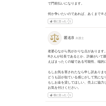
で門前払いになります。

何か争いたいのであれば、あくまでＲ
役に立った
1
匿名B
弁護士
老婆心ながら気がかりな点があります。
Rさんが社長であるとか、許嫁がいて
えばまったくの嘘である可能性、端的に
もしお気を害されたなら申し訳ありま
どうも話が似ている感じがして気になり
もしお金を貸してほしい、売上に協力
お気を付けください。
役に立った
1