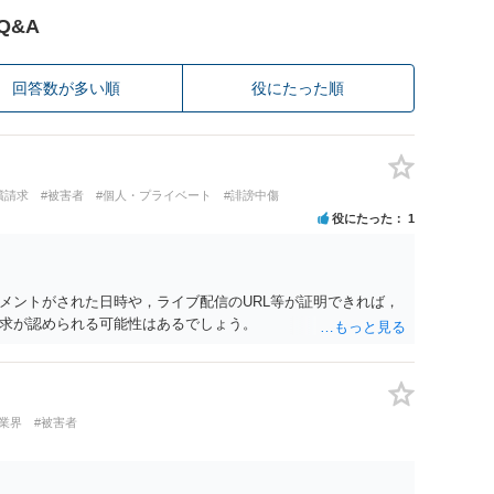
Q&A
回答数が多い順
役にたった順
償請求
#被害者
#個人・プライベート
#誹謗中傷
役にたった
1
メントがされた日時や，ライブ配信のURL等が証明できれば，
求が認められる可能性はあるでしょう。
業界
#被害者