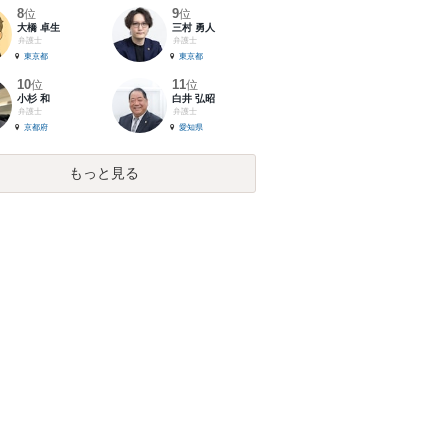
8
9
位
位
大橋 卓生
三村 勇人
弁護士
弁護士
東京都
東京都
10
11
位
位
小杉 和
白井 弘昭
弁護士
弁護士
京都府
愛知県
もっと見る