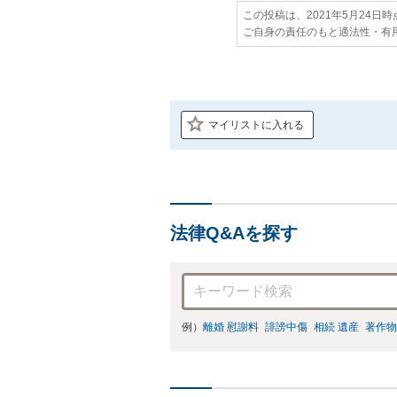
この投稿は、2021年5月24日
ご自身の責任のもと適法性・有
マイリストに入れる
法律Q&Aを探す
例）
離婚 慰謝料
誹謗中傷
相続 遺産
著作物