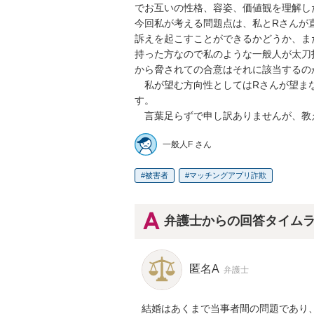
でお互いの性格、容姿、価値観を理解した
今回私が考える問題点は、私とRさんが
訴えを起こすことができるかどうか、ま
持った方なので私のような一般人が太刀
から脅されての合意はそれに該当するのか
　私が望む方向性としてはRさんが望ま
す。

　言葉足らずで申し訳ありませんが、教
一般人F さん
被害者
マッチングアプリ詐欺
弁護士からの回答タイム
匿名A
弁護士
結婚はあくまで当事者間の問題であり