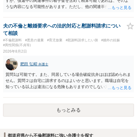
すが、償還中の関連事件の着手金を含めて精算可能であれば、そのよ
書士との協議になると思います。請求するか，訴訟にするか，その点
うな内容になる可能性があります。ただし、他の関連事件でも相手方
の見極めや，相手方は性交類似行為は認めているのか，それさえも否
から金銭を取得できる場合には個別に考える場合もあります。個別事
定しているのかによって，考え方・進め方は変わってくると思いま
情によって対応が違いますので、法テラスへお尋ねいただいた方が確
す。 ④性交類似行為を認めているにもかかわらず支払を拒否するので
実です。
夫の不倫と離婚要求への法的対応と慰謝料請求につい
あれば，本人（行政書士でも同じだと思います。）への対応ではあま
て相談
り変わらないように思います。減額で折り合えるなら本人様の交渉で
#不倫慰謝料
#悪意の遺棄
#育児放棄
#慰謝料請求したい側
#婚外の妊娠
もよいように思いますが，ゼロかどうかの観点であれば，訴訟に進む
#異性関係(不貞等)
しかなくなるようにも思います。そうしますと，お近くの弁護士に相
2026年8月2日
談して進めることを検討した方がよいようにも思います。
肥田 弘昭
弁護士
質問1は可能です。また、同居している場合破綻抗弁はほぼ認められま
せん。質問２は自宅に請求するのはよいかと思います。職場は自宅を
知っている以上は違法になる危険もありますのでしない方が良いで
す。質問３は可能かと思います。質問４は悪意の遺棄などに該当する
かと思います。有責配偶者ですので相手方からの離婚は拒否しても仮
に訴訟されても法的に成立しません。質問５は認知すると養育費支払
もっとみる
い、相続権が発生します。合意があれば法的に可能ですが法律で強制
することはできません。質問６は可能です。質問７は不貞行為の写真
データ（ハメ撮り）、第三者撮影の腕組み写真、夫の自白録音まであ
るのであれば十分かと思います。ご参考にしてください。
都道府県から不倫慰謝料に強い弁護士を探す