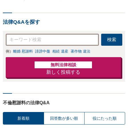
法律Q&Aを探す
検索
例）
離婚 慰謝料
誹謗中傷
相続 遺産
著作物 違法
無料法律相談
新しく投稿する
不倫慰謝料の法律Q&A
新着順
回答数が多い順
役にたった順