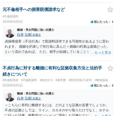
元不倫相手への損害賠償請求など
#不倫慰謝料
2026年8月6日
役にたった
1
離婚・男女問題に強い弁護士
白井 弘昭
弁護士
貞操権侵害（不法行為）で慰謝料請求できる可能性があるように思わ
れます。 婚姻を約束して性行為に及んだ＞婚姻の約束は虚偽だった、
という流れであれば。 ただ、相手が結婚していることを知って行為に
及んでいるのであれば、婚姻できないことについて相談者さんの帰責
性も認められそうですので、あまり慰謝料は高額にならないように思
われます。 一度、最寄りの弁護士に相談してみてください。
不貞行為に対する離婚に有利な証拠収集方法と法的手
続きについて
#有責配偶者
#不倫慰謝料
#財産分与
#養育費
#異性関係(不貞等)
#離婚協議
2026年8月5日
役にたった
2
離婚・男女問題に強い弁護士
白井 弘昭
弁護士
＞こちらに有利に離婚するには、どのような証拠が必要でしょうか。
不貞の証拠としては、ライン、カカオのやり取りだけでなく、ホテル
に行った証拠、複数回マンションに滞在した証拠などが有効です。 不