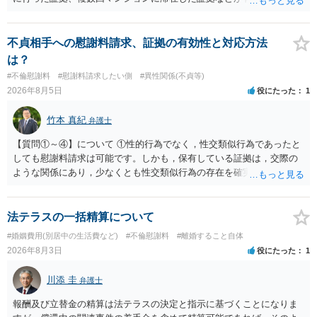
貞の証拠があれば、離婚をさらに有利に進める（離婚したい時期に離
婚する、慰謝料をとるなど）ことができると思われます。 ただし、不
貞発覚後、長期間同居を続けると、不貞を許したとの評価につながる
不貞相手への慰謝料請求、証拠の有効性と対応方法
場合がありますので、ご注意ください。 以上、ご参考まで。
は？
#不倫慰謝料
#慰謝料請求したい側
#異性関係(不貞等)
2026年8月5日
役にたった
1
竹本 真紀
弁護士
【質問①～④】について ①性的行為でなく，性交類似行為であったと
しても慰謝料請求は可能です。しかも，保有している証拠は，交際の
ような関係にあり，少なくとも性交類似行為の存在を確実に証明でき
るものです（裏を返せば，証拠で認められる範囲でしか認めていない
ことを窺わせるものです。）。ですから，慰謝料請求を進めることで
よいと思います。 ただ．慰謝料額については，婚姻破綻に至っていな
法テラスの一括精算について
いとして，この点を考慮されることになるかもしれません。 ②夫との
#婚姻費用(別居中の生活費など)
#不倫慰謝料
#離婚すること自体
今後のことを考えて書いてもらうか否かを検討するのがよいと思いま
2026年8月3日
役にたった
1
す。今ある証拠以上のことを証明（証明力を強めることも含む）でき
るのであれば，前向きに検討を進めるという考え方でもよいでしょ
川添 圭
弁護士
う。慰謝料請求としては証拠として使えることが前提であり，その価
値と夫との関係との均衡のように思います。 ③行政書士に委任をして
報酬及び立替金の精算は法テラスの決定と指示に基づくことになりま
いるのであれば，どのような内容の委任なのか不明ですが，その行政