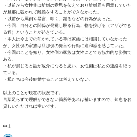
・以前から女性側は離婚の意思を伝えており離婚届も用意していた
が旦那に破かれて離婚をすることができなかった。

・以前から罵倒や暴言、叩く、蹴るなどの行為があった。

・今回、自分との関係が発覚し殴る行為。物を投げる（アザができ
る程）ということが起きている。

・本人は今までの叩かれている等は家族には相談していなかった
が、女性側の家族は旦那側の発言や行動に違和感を感じていた。

・今回のことを知り、女性側の家族は女性にとても協力的な姿勢で
ある。

・私が混じると話が厄介になると思い、女性側は私との連絡を絶っ
ている。

・私たちは今後結婚することは考えていない。

以上のことが現在の状況です。

言葉足らずで理解ができない箇所等あれば補いますので、知恵をお
貸しいただければ幸いです。

中山