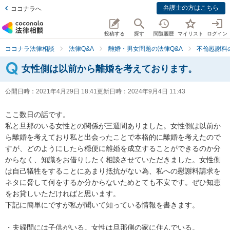
弁護士の方はこちら
ココナラへ
投稿する
探す
閲覧履歴
マイリスト
ログイン
ココナラ法律相談
法律Q&A
離婚・男女問題の法律Q&A
不倫慰謝料
女性側は以前から離婚を考えております。
公開日時：
2021年4月29日 18:41
更新日時：
2024年9月4日 11:43
ここ数日の話です。

私と旦那のいる女性との関係が三週間ありました。女性側は以前か
ら離婚を考えており私と出会ったことで本格的に離婚を考えたので
すが、どのようにしたら穏便に離婚を成立することができるのか分
からなく、知識をお借りしたく相談させていただきました。女性側
は自己犠牲をすることにあまり抵抗がない為、私への慰謝料請求を
ネタに脅して何をするか分からないためとても不安です。ぜひ知恵
をお貸しいただければと思います。

下記に簡単にですが私が聞いて知っている情報を書きます。

・夫婦間には子供がいる。女性は旦那側の家に住んでいる。
