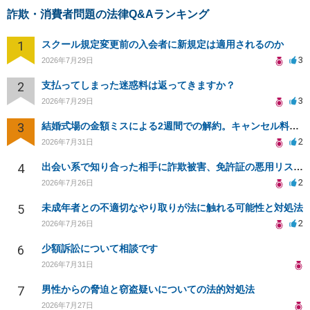
詐欺・消費者問題の法律Q&Aランキング
1
スクール規定変更前の入会者に新規定は適用されるのか
3
2026年7月29日
2
支払ってしまった迷惑料は返ってきますか？
3
2026年7月29日
3
結婚式場の金額ミスによる2週間での解約。キャンセル料10万円の免除は可能か。
2
2026年7月31日
4
出会い系で知り合った相手に詐欺被害、免許証の悪用リスクと対策。
2
2026年7月26日
5
未成年者との不適切なやり取りが法に触れる可能性と対処法
2
2026年7月26日
6
少額訴訟について相談です
2026年7月31日
7
男性からの脅迫と窃盗疑いについての法的対処法
2026年7月27日