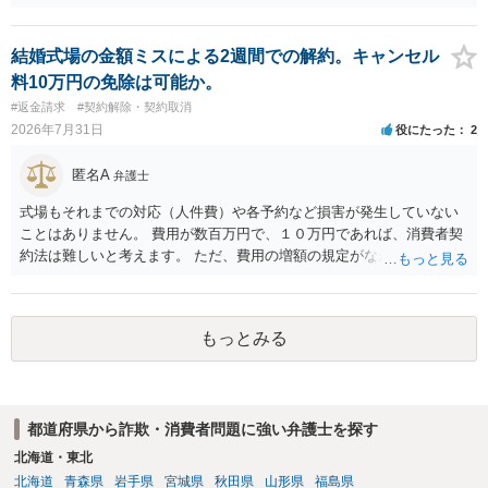
結婚式場の金額ミスによる2週間での解約。キャンセル
料10万円の免除は可能か。
#返金請求
#契約解除・契約取消
2026年7月31日
役にたった
2
匿名A
弁護士
式場もそれまでの対応（人件費）や各予約など損害が発生していない
ことはありません。 費用が数百万円で、１０万円であれば、消費者契
約法は難しいと考えます。 ただ、費用の増額の規定がなかったのに増
額するのは契約違反ですので、増額に応じずに契約を維持すればよい
ということになり、解約するのは理由がないことになります。
もっとみる
都道府県から詐欺・消費者問題に強い弁護士を探す
北海道・東北
北海道
青森県
岩手県
宮城県
秋田県
山形県
福島県