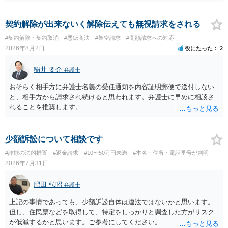
契約解除が出来ないく解除伝えても無視請求をされる
#契約解除・契約取消
#悪徳商法
#架空請求
#高額請求への対応
2026年8月2日
役にたった
2
稲井 要介
弁護士
おそらく相手方に弁護士名義の受任通知を内容証明郵便で送付しない
と、相手方から請求され続けると思われます。弁護士に早めに相談さ
れることを推奨します。
少額訴訟について相談です
#詐欺の法的措置
#返金請求
#10〜50万円未満
#本名・住所・電話番号が判明
2026年7月31日
肥田 弘昭
弁護士
上記の事情であっても、少額訴訟自体は違法ではないかと思います。
但し、住民票などを取得して、特定をしっかりと調査した方がリスク
が低減するかと思います。ご参考にしてください。