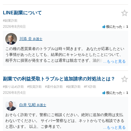
LINE副業について
#副業詐欺
2026年8月6日
役にたった
1
川添 圭
弁護士
この種の悪質業者のトラブルは時々聞きます。 あなたが応募したとい
う事情があったとしても、結果的にキャンセルとしたことについて、
相手方に損害が発生することは通常は観念できず、法的措置を採って
も認められません。この種の言説は半ば脅しのようなものです。 ま
ず、最寄りの消費生活センターへ相談し、連絡を無視してよいかどう
かのアドバイスを受けられることをお勧めします。しつこいようであ
副業での利益受取トラブルと追加請求の対処法とは？
れば、弁護士へ依頼して警告してもらうことも必要になるかもしれま
#振り込め詐欺
#投資詐欺
#還付金詐欺
#副業詐欺
#FX詐欺
せん。
2026年8月4日
役にたった
1
白井 弘昭
弁護士
おそらく詐欺です。警察にご相談ください。絶対に追加の費用は支払
わないでください。 サイバー警察などは、ネットからでも相談できる
と思います。 以上、ご参考まで。