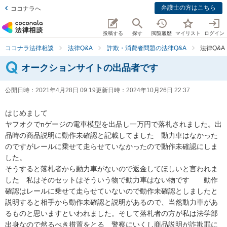
弁護士の方はこちら
ココナラへ
投稿する
探す
閲覧履歴
マイリスト
ログイン
ココナラ法律相談
法律Q&A
詐欺・消費者問題の法律Q&A
法律Q&
オークションサイトの出品者です
公開日時：
2021年4月28日 09:19
更新日時：
2024年10月26日 22:37
はじめまして

ヤフオクでnゲージの電車模型を出品し一万円で落札されました。出
品時の商品説明に動作未確認と記載してました　動力車はなかった
のですがレールに乗せて走らせていなかったので動作未確認にしま
した。

そうすると落札者から動力車がないので返金してほしいと言われま
した　私はそのセットはそういう物で動力車はない物です　　動作
確認はレールに乗せて走らせていないので動作未確認としましたと
説明すると相手から動作未確認と説明があるので、当然動力車があ
るものと思いますといわれました。そして落札者の方が私は法学部
出身なので然るべき措置をとる　警察にいくし商品説明が詐欺罪に