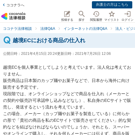
弁護士の方はこちら
ココナラへ
投稿する
探す
閲覧履歴
マイリスト
ログイン
ココナラ法律相談
法律Q&A
インターネットの法律Q&A
法人・ビジ
越境ECにおける商品の仕入れ
公開日時：
2021年4月15日 20:24
更新日時：
2021年7月26日 12:06
越境ECを個人事業としてしようと考えています。法人化は考えてお
りません。

販売商品は日本製のカップ麺やお菓子などで、日本から海外に向け
販売する予定です。

現段階では、オンラインショップなどで商品を仕入れ（メーカーと
の契約や販売許可承認申し込みなどなし）、私自身のECサイトで販
売し、発送するという流れを考えています。

この場合、メーカー（カップ麺やお菓子を製造している）に何らか
の形で「貴社の商品を私のECサイトで販売させてください」的な契
約などを結ばなければならないのでしょうか。それとも、スーパー
やオンラインで購入し、それを何もメーカーには伝えず、商品を販