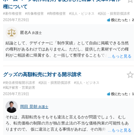
の計算がすべて損害とならないかと思いますので、損害額で争っても
権について
良いかと思います。ご参考にしてください。
#著作権侵害
#肖像権侵害
#商標権侵害
#法人・ビジネス
#訴訟・損害賠償請求
2026年7月29日
役にたった
2
匿名A
弁護士
結論として、デザイナーに「制作実績」として自由に掲載できる当然
の権利があるわけではありません。ただし、提供した素材すべての権
利がご相談者に帰属する、と一括して整理することもできません。 ご
自身が撮影・執筆した写真や文章は、創作性があれば原則としてご自
身が著作権者です。 他方、ブランド名、文字主体のロゴ、商品情報、
短いキャッチコピー、販売コンセプトなどは、通常、著作物には当た
グッズの高額転売に対する開示請求
りません。ただし、ロゴに独自の図形やイラスト等が含まれる場合に
#発信者情報開示請求
#訴訟・損害賠償請求
#法人・ビジネス
は、その表現部分が著作物となる可能性があります。 また、人物写真
#風評被害・営業妨害
の著作権は撮影者に、肖像に関する権利は被写体本人に帰属します
2026年7月19日
役にたった
1
（著作権法2条・17条）。 ウェブサイト全体に当然に著作権が生じる
わけではありません。デザイナーが独自に制作したイラストやバナー
岡田 晃朝
弁護士
等は別として、一般的なレイアウトや配色、依頼者から提供された素
材を希望に沿って配置した部分には、通常、著作物性は認められにく
それは、高額転売をそもそも違法と言えるかが問題でしょう。 むし
いと考えられます。仮に具体的な画面構成の一部に創作性が認められ
ろ、転売価格の制限の方が独占禁止法の不当な価格拘束の可能性もあ
ても、その権利は当該部分に限られ、ご相談者の写真や文章等を制作
りますので。 仮に違法と言える事情があれば、その海外メーカーの権
実績として掲載する権限まで当然に生じるものではありません。 もっ
利侵害ですから、その海外メーカーからの請求があれば可能性はあり