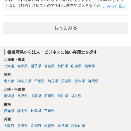
す。ただし、この権利は、Sunoが生成したメロディーや伴奏自体につ
しない（類似も含めて）のであれば基本的に大きな問題は生じないか
いて著作権を取得することを意味するものではありません。 JASRAC
と思います。 著作権が守るのは「アイデア」ではなく「具体的な表
への登録は必須ではありません。登録を希望する場合は、自分が作
現」であり、昔話の大筋や設定の骨子だけを使うのは、一般にアイデ
詞、作曲、編曲等にどの程度創作的に関与したかを説明できることが
ア利用の範囲です。 一方で、特定の作品の文章をそのまま使うことは
重要です。 4．音楽配信やライブについて SpotifyやApple Musicでの
もっとみる
もちろん、表現の選び方や展開が「その作品の本質的特徴を直接感得
配信、販売、ライブでの歌唱も、Sunoの規約上の商用利用条件を満た
できる」レベルだと、翻案や二次的著作物の問題が出ますのでこの点
せば、原則として可能です。ただし、配信サービスごとのAI生成音楽
はご留意ください。
に関する規約も確認する必要があります。 5．注意点について 生成
日、有料プランの契約状況、プロンプト、修正・編集の履歴を保存し
都道府県から法人・ビジネスに強い弁護士を探す
ておくことをお勧めします。また、既存の楽曲と偶然類似する可能性
北海道・東北
や、第三者が同じような楽曲を生成する可能性にも注意が必要です。
北海道
青森県
岩手県
宮城県
秋田県
山形県
福島県
最終的には、個別の楽曲の制作過程と、利用時点のSuno及び配信サー
ビスの規約を確認して判断することになります。
関東
東京都
神奈川県
千葉県
埼玉県
茨城県
栃木県
群馬県
北陸・甲信越
新潟県
長野県
山梨県
石川県
富山県
福井県
東海
愛知県
静岡県
岐阜県
三重県
関西
大阪府
兵庫県
京都府
滋賀県
奈良県
和歌山県