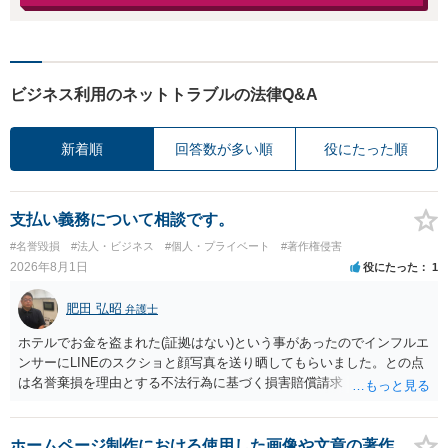
ビジネス利用のネットトラブルの法律Q&A
新着順
回答数が多い順
役にたった順
支払い義務について相談です。
#名誉毀損
#法人・ビジネス
#個人・プライベート
#著作権侵害
2026年8月1日
役にたった
1
肥田 弘昭
弁護士
ホテルでお金を盗まれた(証拠はない)という事があったのでインフルエ
ンサーにLINEのスクショと顔写真を送り晒してもらいました。との点
は名誉棄損を理由とする不法行為に基づく損害賠償請求（共同不法行
為）の対象となるかと思います。但し、慰謝料額としては、「その後
その人が会社を経営しているようで仕事が飛んだとのことでその分の
賠償金と8人分の従業員の年間利益を請求すると言われています。」で
ホームページ制作における使用した画像や文章の著作