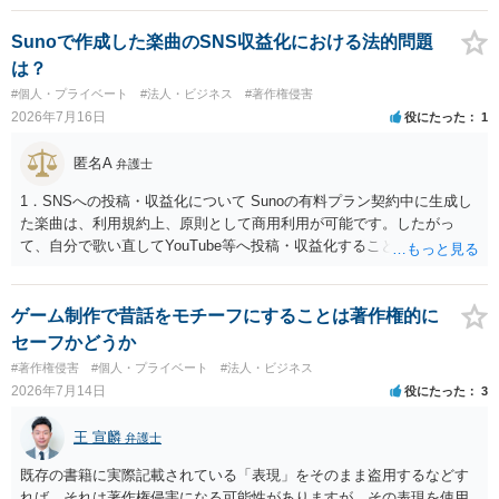
とも、契約書がなくても、見積書、メール、利用規約等に実績掲載へ
ます。
の同意があれば別です。また、単に制作を担当した事実を記載した
Sunoで作成した楽曲のSNS収益化における法的問題
り、公開中のサイトへリンクしたりする行為まで当然に禁止できると
は？
は限りません。 人物写真については、通常のSNSへの無断掲載と同
#個人・プライベート
#法人・ビジネス
#著作権侵害
様、掲載目的、態様、必要性、本人の特定可能性等から判断されま
2026年7月16日
役にたった
1
す。営業目的であり、本人も掲載を拒否していることは、違法性を認
める方向の事情となりますが、自動的に肖像権侵害となるわけではあ
匿名A
弁護士
りません。 まず、見積書、メール、チャット、デザイナーの利用規約
を確認したうえで、「提供素材及びこれを含む画面の複製・SNS掲載
1．SNSへの投稿・収益化について Sunoの有料プラン契約中に生成し
を許諾しない」と書面で明確に通知することをお勧めします。すでに
た楽曲は、利用規約上、原則として商用利用が可能です。したがっ
掲載された場合は、URL、掲載日時、画面を保存してから削除を求め
て、自分で歌い直してYouTube等へ投稿・収益化することも、通常は
てください。
可能と考えられます。ただし、生成時点のプランと最新の利用規約は
確認してください。 2．メロディーや伴奏の使用について AIボーカル
を自分の歌声に差し替えても、メロディーや伴奏を使用する以上、Su
ゲーム制作で昔話をモチーフにすることは著作権的に
noの規約が適用されます。有料プランで適法に生成したものであれ
セーフかどうか
ば、原則として使用可能です。 3．著作権とJASRAC登録について Su
#著作権侵害
#個人・プライベート
#法人・ビジネス
noが商用利用を認めていても、日本法上、その楽曲に著作権が発生す
2026年7月14日
役にたった
3
るとは限りません。AIが自動生成したメロディーや伴奏について、人
の創作的な関与が乏しい場合、著作権が認められない可能性がありま
王 宣麟
弁護士
す。自分で歌い直しただけで、作曲部分の著作権が発生するわけでも
ありません。 なお、自分で歌い直した歌唱については、楽曲自体に著
既存の書籍に実際記載されている「表現」をそのまま盗用するなどす
作権が成立するか否かとは別に、実演家としての著作隣接権が生じま
れば、それは著作権侵害になる可能性がありますが、その表現を使用