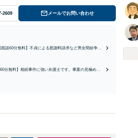
メールでお問い合わせ
回面談60分無料】不貞による慰謝料請求など男女間紛争は
拠」が肝心です。有用な証拠を集めるためのアドバイスも
です。交渉がカギとなるケースも多数ありますので、諦め
弁護士へご相談ください【丸太町駅5分】【完全個室】【子
60分無料】相続事件に強い弁護士です。事案の見極めか
相談可】
ポイントを見出し、依頼者様の最大利益に向けて尽力し
分割や遺言書などお気軽にご相談ください【完全個室】
5分】