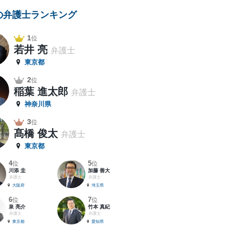
の弁護士ランキング
1
位
若井 亮
弁護士
東京都
2
位
稲葉 進太郎
弁護士
神奈川県
3
位
髙橋 俊太
弁護士
東京都
4
5
位
位
川添 圭
加藤 善大
弁護士
弁護士
大阪府
埼玉県
6
7
位
位
泉 亮介
竹本 真紀
弁護士
弁護士
東京都
愛知県