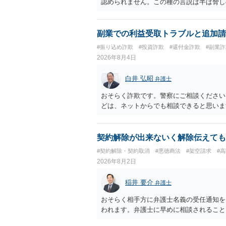
認められません。この種の言説は半ば脅し
し、連絡を無視してよいかどうかのアドバ
ば、弁護士へ依頼して警告してもらうこと
副業での利益受取トラブルと追加請
#振り込め詐欺
#投資詐欺
#還付金詐欺
#副業詐
2026年8月4日
白井 弘昭
弁護士
おそらく詐欺です。警察にご相談ください
どは、ネットからでも相談できると思いま
契約解除が出来ないく解除伝えても
#契約解除・契約取消
#悪徳商法
#架空請求
#
2026年8月2日
稲井 要介
弁護士
おそらく相手方に弁護士名義の受任通知を
われます。弁護士に早めに相談されること