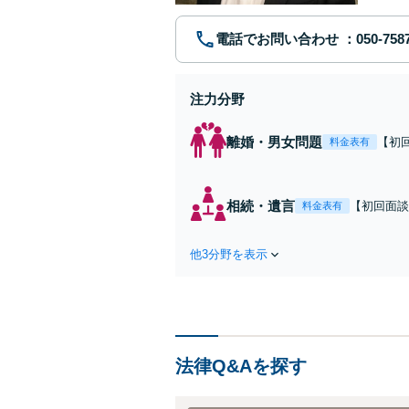
電話でお問い合わせ
注力分野
離婚・男女問題
【初
料金表有
「証
可能
ずに
相続・遺言
【初回面談
料金表有
連れ
ら突くべき
ます。遺産
他3分野を表示
【丸太町駅
法律Q&Aを探す