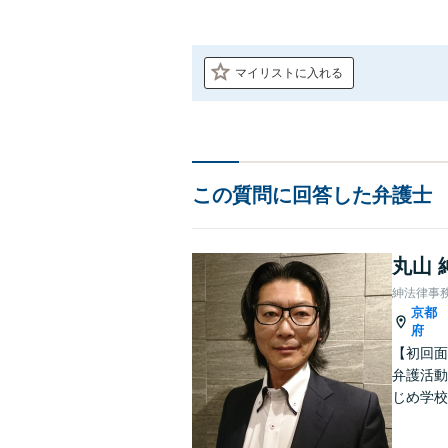
マイリストに入れる
この質問に回答した弁護士
丸山 
紳法律事
京都
府
【初回面
弁護活動
じめ学校