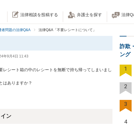
法律相談を投稿する
弁護士を探す
法律Q
費者問題の法律Q&A
法律Q&A「不要レシートについて」
詐欺
ング
24年9月4日 11:43
1
要レシート箱の中のレシートを無断で持ち帰ってしまいまし
とはありますか？
2
3
ライン
4