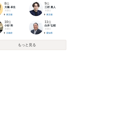
8
9
位
位
大橋 卓生
三村 勇人
弁護士
弁護士
東京都
東京都
10
11
位
位
小杉 和
白井 弘昭
弁護士
弁護士
京都府
愛知県
もっと見る