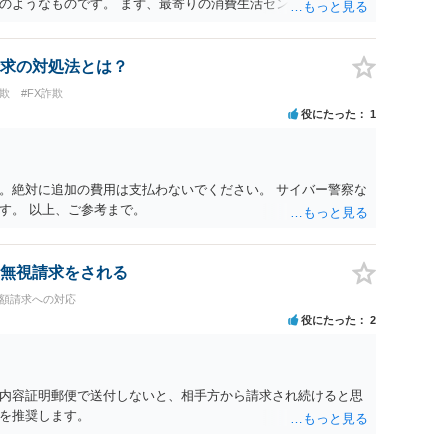
のようなものです。 まず、最寄りの消費生活センターへ相談
イスを受けられることをお勧めします。しつこいようであれ
も必要になるかもしれません。
求の対処法とは？
欺
#FX詐欺
役にたった
1
。絶対に追加の費用は支払わないでください。 サイバー警察な
す。 以上、ご参考まで。
無視請求をされる
高額請求への対応
役にたった
2
内容証明郵便で送付しないと、相手方から請求され続けると思
を推奨します。