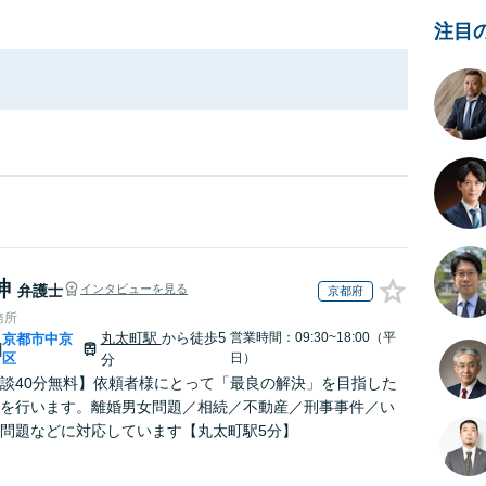
注目
紳
弁護士
インタビューを見る
京都府
務所
丸太町駅
から徒歩5
営業時間：09:30~18:00（平
京都市中京
|
区
日）
分
談40分無料】依頼者様にとって「最良の解決」を目指した
を行います。離婚男女問題／相続／不動産／刑事事件／い
問題などに対応しています【丸太町駅5分】