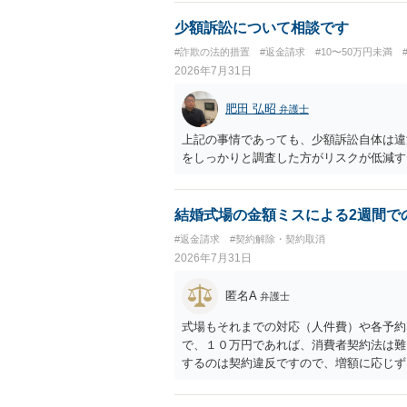
少額訴訟について相談です
#詐欺の法的措置
#返金請求
#10〜50万円未満
2026年7月31日
肥田 弘昭
弁護士
上記の事情であっても、少額訴訟自体は違
をしっかりと調査した方がリスクが低減す
結婚式場の金額ミスによる2週間で
#返金請求
#契約解除・契約取消
2026年7月31日
匿名A
弁護士
式場もそれまでの対応（人件費）や各予約
で、１０万円であれば、消費者契約法は難
するのは契約違反ですので、増額に応じず
がないことになります。