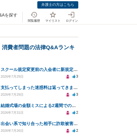
弁護士の方はこちら
&Aを探す
閲覧履歴
マイリスト
ログイン
・消費者問題の法律Q&Aランキ
スクール規定変更前の入会者に新規定は適用されるのか
3
2026年7月29日
支払ってしまった迷惑料は返ってきますか？
3
2026年7月29日
結婚式場の金額ミスによる2週間での解約。キャンセル料10万円の免除は可能か。
2
2026年7月31日
出会い系で知り合った相手に詐欺被害、免許証の悪用リスクと対策。
2
2026年7月26日