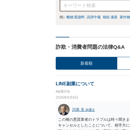
例）
離婚 慰謝料
誹謗中傷
相続 遺産
著作物
詐欺・消費者問題の法律Q&A
新着順
LINE副業について
#副業詐欺
2026年8月6日
川添 圭
弁護士
この種の悪質業者のトラブルは時々聞きま
キャンセルとしたことについて、相手方に