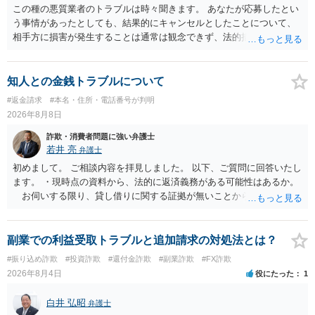
この種の悪質業者のトラブルは時々聞きます。 あなたが応募したとい
う事情があったとしても、結果的にキャンセルとしたことについて、
相手方に損害が発生することは通常は観念できず、法的措置を採って
も認められません。この種の言説は半ば脅しのようなものです。 ま
ず、最寄りの消費生活センターへ相談し、連絡を無視してよいかどう
かのアドバイスを受けられることをお勧めします。しつこいようであ
知人との金銭トラブルについて
れば、弁護士へ依頼して警告してもらうことも必要になるかもしれま
#返金請求
#本名・住所・電話番号が判明
せん。
2026年8月8日
詐欺・消費者問題に強い弁護士
若井 亮
弁護士
初めまして。 ご相談内容を拝見しました。 以下、ご質問に回答いたし
ます。 ・現時点の資料から、法的に返済義務がある可能性はあるか。
お伺いする限り、貸し借りに関する証拠が無いことから、相手方が
貸金であるとして返金を請求することは難しいと思います。 ・相手の
主張や現在の資料を踏まえ、今後どのように対応するのが適切か。
贈与か消費貸借かの争いにおいては、様々な圧力をかけて回収をしよ
副業での利益受取トラブルと追加請求の対処法とは？
うとするケースも散見されます。 ご自身での対応に窮するようであ
#振り込め詐欺
#投資詐欺
#還付金詐欺
#副業詐欺
#FX詐欺
れば、代理人を立てることもご検討ください。 ・相手へ送る回答文に
2026年8月4日
役にたった
1
ついてアドバイスをいただけるか。 具体的な回答内容については、
一般的に無料法律相談での対応外になろうかと思います。 法律事務
白井 弘昭
弁護士
所にご連絡いただき、対応の可否や費用をご確認ください。