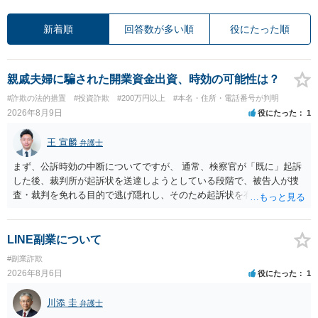
新着順
回答数が多い順
役にたった順
親戚夫婦に騙された開業資金出資、時効の可能性は？
#詐欺の法的措置
#投資詐欺
#200万円以上
#本名・住所・電話番号が判明
2026年8月9日
役にたった
1
王 宣麟
弁護士
まず、公訴時効の中断についてですが、 通常、検察官が「既に」起訴
した後、裁判所が起訴状を送達しようとしている段階で、被告人が捜
査・裁判を免れる目的で逃げ隠れし、そのため起訴状を有効に送達で
きない場合をいいます。捜査段階で所在不明というだけでは、通常、
この規定によって時効が停止するわけではありません。 その意味で
は、刑事事件化するという部分ではややハードルが高いように見受け
LINE副業について
られます。 他方で、相手方の住所等が特定できているのであれば、民
#副業詐欺
事事件として、損害賠償請求や貸金返還請求等により、裁判所を通じ
2026年8月6日
役にたった
1
て返金を求める方法も考えられますが、結局は相手方に資力があるか
否かにより結論が分かれます。
川添 圭
弁護士