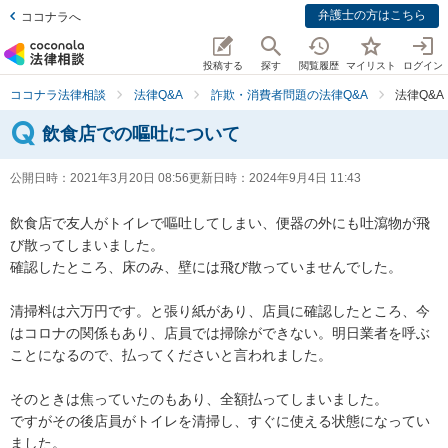
弁護士の方はこちら
ココナラへ
投稿する
探す
閲覧履歴
マイリスト
ログイン
ココナラ法律相談
法律Q&A
詐欺・消費者問題の法律Q&A
法律Q&
飲食店での嘔吐について
公開日時：
2021年3月20日 08:56
更新日時：
2024年9月4日 11:43
飲食店で友人がトイレで嘔吐してしまい、便器の外にも吐瀉物が飛
び散ってしまいました。

確認したところ、床のみ、壁には飛び散っていませんでした。

清掃料は六万円です。と張り紙があり、店員に確認したところ、今
はコロナの関係もあり、店員では掃除ができない。明日業者を呼ぶ
ことになるので、払ってくださいと言われました。

そのときは焦っていたのもあり、全額払ってしまいました。

ですがその後店員がトイレを清掃し、すぐに使える状態になってい
ました。
