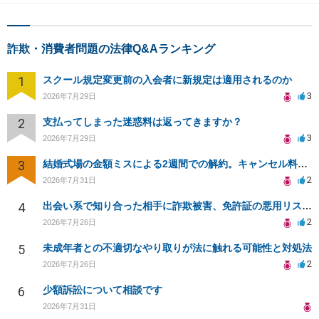
詐欺・消費者問題の法律Q&Aランキング
1
スクール規定変更前の入会者に新規定は適用されるのか
3
2026年7月29日
2
支払ってしまった迷惑料は返ってきますか？
3
2026年7月29日
3
結婚式場の金額ミスによる2週間での解約。キャンセル料10万円の免除は可能か。
2
2026年7月31日
4
出会い系で知り合った相手に詐欺被害、免許証の悪用リスクと対策。
2
2026年7月26日
5
未成年者との不適切なやり取りが法に触れる可能性と対処法
2
2026年7月26日
6
少額訴訟について相談です
2026年7月31日