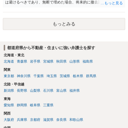
は避けるべきであり、無断で埋めた場合、将来的に撤去請求や退去時
の損害賠償（原状回復費用）を求められるリスクがあります。 法律
上、自分のペットの遺骨を埋める行為自体は墓地埋葬法違反や不法投
棄には該当しないため、犯罪になるわけではありません。しかし、建
もっとみる
物の所有者は質問者様であっても、土地の所有権はあくまで地主にあ
ります。そのため、地主に無断でお骨を埋める行為は、他人の所有権
を侵害する行為や、借地人としての善管注意義務違反とみなされる可
能性が高いのが私見です。 どうしてもお近くで供養されたい場合は、
都道府県から不動産・住まいに強い弁護士を探す
事前に地主へ相談して許可を得るか、土地に直接埋めずに大きめの鉢
植え等で供養する「プランター葬」や、ペット霊園等への納骨を検討
北海道・東北
されるのが確実かと思います。
北海道
青森県
岩手県
宮城県
秋田県
山形県
福島県
関東
東京都
神奈川県
千葉県
埼玉県
茨城県
栃木県
群馬県
北陸・甲信越
新潟県
長野県
山梨県
石川県
富山県
福井県
東海
愛知県
静岡県
岐阜県
三重県
関西
大阪府
兵庫県
京都府
滋賀県
奈良県
和歌山県