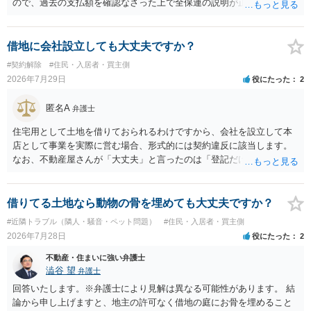
ので、過去の支払額を確認なさった上で全保連の説明が正しければ、
全部又は一部を支払うのが最善の方法です。 約半年間も放置されてい
た理由は気になるところですが、中身のある返答は期待できないと思
います。
借地に会社設立しても大丈夫ですか？
#契約解除
#住民・入居者・買主側
2026年7月29日
役にたった
2
匿名A
弁護士
住宅用として土地を借りておられるわけですから、会社を設立して本
店として事業を実際に営む場合、形式的には契約違反に該当します。
なお、不動産屋さんが「大丈夫」と言ったのは「登記だけなら実務上
トラブルになることは少ない」という経験則に基づいたものと推測さ
れますが、これは法的な保証ではありません。 ただ、解除まで認めら
れるかどうかについては信頼関係が破壊されたかどうかで判断されま
借りてる土地なら動物の骨を埋めても大丈夫ですか？
すので、建物を事務所・店舗用に大きく改築する等までなさらない限
#近隣トラブル（隣人・騒音・ペット問題）
#住民・入居者・買主側
り、リスクはそれほど大きくないかもしれません。 しかしそれでも、
2026年7月28日
役にたった
2
大家さんが契約違反を口実に、将来の更新時に更新料の上乗せを要求
したり、立ち退きを迫る材料に使ったりする可能性は否定できませ
不動産・住まいに強い弁護士
ん。
澁谷 望
弁護士
回答いたします。※弁護士により見解は異なる可能性があります。 結
論から申し上げますと、地主の許可なく借地の庭にお骨を埋めること