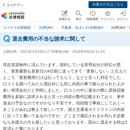
弁護士の方はこちら
ココナラへ
投稿する
探す
閲覧履歴
マイリスト
ログイン
ココナラ法律相談
法律Q&A
不動産・住まいの法律Q&A
法律Q&A
退去費用の不当な請求に関して
公開日時：
2021年3月16日 17:39
更新日時：
2024年9月4日 11:43
現在賃貸物件に済んでいます。契約している管理会社の対応が悪
く、更新書類も更新日の4日前に送ってきて「更新しない」と伝えた
ところ「更新費用だけは払ってもらう」などと言った対応でした。
口コミを調べてみたら僕以外にも同じ内容の事で困らせられた人が
多い管理会社だと判明しました。口コミの中に退去の際に原状回復
費用を多額に請求されると言った内容が数件記載されており、来年
退去の予定なのですがかなり不安です。現段階で事前にしておくべ
きことがあれば教えて欲しいです。国土交通省ガイドラインの内容
に沿ってと書いてあるのですが、どこまで適応されるか判らず必要
なら弁護士の方も探したいと思っております。因みに退去する時は3
年済んだ事になります。