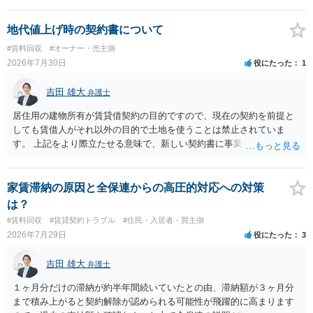
する動機づけがなくなります。 今回進められつつある手続はあくまで
も、建物を賃貸人に一日も早く明け渡すための便宜的方法として理解
地代値上げ時の契約書について
するのが良いと思います。またその方法で進めた方が、連帯保証人で
#賃料回収
#オーナー・売主側
あるお知り合いさんにとっても、自身の経済的負担を最小限に食い止
2026年7月30日
役にたった
1
められるため望ましいやり方だといえます。
吉田 雄大
弁護士
居住用の建物所有が賃貸借契約の目的ですので、現在の契約を前提と
しても賃借人がそれ以外の目的で土地を使うことは禁止されていま
す。 上記をより際立たせる意味で、新しい契約書に事業用として用い
ることを禁止する旨を明記することは理に適ったものです。 契約締結
交渉である以上賃借人が拒んだ場合には入りませんが、提案するのは
良い方法と思います。
家賃滞納の原因と全保連からの高圧的対応への対策
は？
#賃料回収
#賃貸契約トラブル
#住民・入居者・買主側
2026年7月29日
役にたった
3
吉田 雄大
弁護士
１ヶ月分だけの滞納が約半年間続いていたとの由、滞納額が３ヶ月分
まで積み上がると契約解除が認められる可能性が飛躍的に高まります