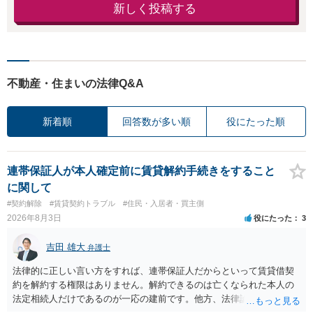
新しく投稿する
不動産・住まいの法律Q&A
新着順
回答数が多い順
役にたった順
連帯保証人が本人確定前に賃貸解約手続きをすること
に関して
#契約解除
#賃貸契約トラブル
#住民・入居者・買主側
2026年8月3日
役にたった
3
吉田 雄大
弁護士
法律的に正しい言い方をすれば、連帯保証人だからといって賃貸借契
約を解約する権限はありません。解約できるのは亡くなられた本人の
法定相続人だけであるのが一応の建前です。他方、法律論はさてお
き、事実上であれ明渡が完了すれば賃貸人としてはそれ以上のことを