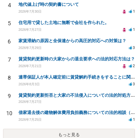
4
地代値上げ時の契約書について
1
2026年7月30日
5
住宅用で貸した土地に無断で会社を作られた。
1
2026年7月27日
6
家賃滞納の原因と全保連からの高圧的対応への対策は？
3
2026年7月29日
7
賃貸契約更新時の大家からの退去要求への法的対応方法は？
2
2026年7月21日
8
連帯保証人が本人確定前に賃貸解約手続きをすることに関して
3
2026年8月3日
9
賃貸契約更新拒否と大家の不法侵入についての法的対処方法は？
2026年7月27日
10
借家退去後の建物解体費用負担義務についての法的相談（補足説明修正）
1
2026年7月25日
もっと見る