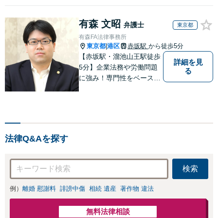
有森 文昭
弁護士
東京都
有森FA法律事務所
東京都
港区
赤坂駅
から徒歩5分
|
【赤坂駅・溜池山王駅徒歩
詳細を見
5分】企業法務や労働問題
る
に強み！専門性をベースに
ビジネス感覚も備えた良質
なリーガルサービスをご提
供します【貿易トラブルの
相談実績100件以上】【通
関士資格を保有】【夜間・
法律Q&Aを探す
休日対応可能】
検索
例）
離婚 慰謝料
誹謗中傷
相続 遺産
著作物 違法
無料法律相談