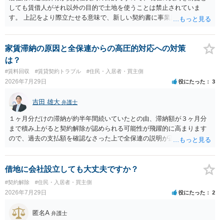
しても賃借人がそれ以外の目的で土地を使うことは禁止されていま
す。 上記をより際立たせる意味で、新しい契約書に事業用として用い
ることを禁止する旨を明記することは理に適ったものです。 契約締結
交渉である以上賃借人が拒んだ場合には入りませんが、提案するのは
良い方法と思います。
家賃滞納の原因と全保連からの高圧的対応への対策
は？
#賃料回収
#賃貸契約トラブル
#住民・入居者・買主側
2026年7月29日
役にたった
3
吉田 雄大
弁護士
１ヶ月分だけの滞納が約半年間続いていたとの由、滞納額が３ヶ月分
まで積み上がると契約解除が認められる可能性が飛躍的に高まります
ので、過去の支払額を確認なさった上で全保連の説明が正しければ、
全部又は一部を支払うのが最善の方法です。 約半年間も放置されてい
た理由は気になるところですが、中身のある返答は期待できないと思
います。
借地に会社設立しても大丈夫ですか？
#契約解除
#住民・入居者・買主側
2026年7月29日
役にたった
2
匿名A
弁護士