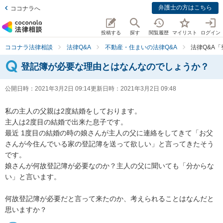
弁護士の方はこちら
ココナラへ
投稿する
探す
閲覧履歴
マイリスト
ログイン
ココナラ法律相談
法律Q&A
不動産・住まいの法律Q&A
法律Q&A
登記簿が必要な理由とはなんなのでしょうか？
公開日時：
2021年3月2日 09:14
更新日時：
2021年3月2日 09:48
私の主人の父親は2度結婚をしております。

主人は2度目の結婚で出来た息子です。

最近 1度目の結婚の時の娘さんが主人の父に連絡をしてきて「お父
さんが今住んでいる家の登記簿を送って欲しい」と言ってきたそう
です。

娘さんが何故登記簿が必要なのか？主人の父に聞いても「分からな
い」と言います。

何故登記簿が必要だと言って来たのか、考えられることはなんだと
思いますか？