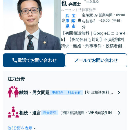
ーを見る
也
弁護士
ルーセント法律事務所
宝塚駅
か
営業時間：09:00
兵
宝
~19:00（平日）
庫
塚
ら徒歩2
|
県
市
分
【初回相談無料｜Google口コミ★4.
5】【夜間休日も対応】不貞慰謝料
請求・離婚・刑事事件・投稿者側発
信者情報開示請求の実績・経験多
数。オーダーメイドのサービスで問
電話でお問い合わせ
メールでお問い合わせ
題解決や事業の推進を強力にサポー
ト【宝塚駅徒歩2分｜電話・WEB面
談で全国対応】
注力分野
離婚・男女問題
【初回相談無料・
事例2件
料金表有
WEB面談/LINE相
談可】Google口コ
ミ★4.5【離婚・不
相続・遺言
【初回相談無料・WEB面談/LINE
料金表有
倫の早期解決】
相談可】Google口コミ★4.5【宝
「不利な結果にな
塚駅2分】相続トラブルを多数取
らないように」慰
他3分野を表示