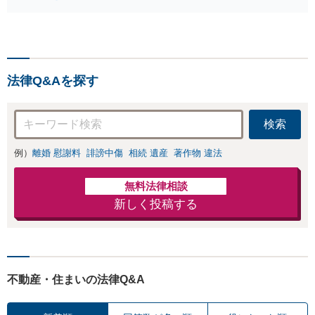
り扱う実績と経験のある弁護士が
謝料・親権・財産
最適な解決策をご提案します。遺
分与、地域密着の
産分割協議の代理や遺言書の作
相談しやすい法律
成、相続放棄はお任せください
事務所でオーダー
【地域密着】
メイドの「後悔し
ない」解決を【夜
法律Q&Aを探す
間休日対応】
検索
例）
離婚 慰謝料
誹謗中傷
相続 遺産
著作物 違法
無料法律相談
新しく投稿する
不動産・住まいの法律Q&A