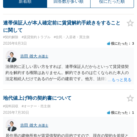
新着順
回答数が多い順
役にたった順
連帯保証人が本人確定前に賃貸解約手続きをすること
に関して
#契約解除
#賃貸契約トラブル
#住民・入居者・買主側
2026年8月3日
役にたった
3
吉田 雄大
弁護士
法律的に正しい言い方をすれば、連帯保証人だからといって賃貸借契
約を解約する権限はありません。解約できるのは亡くなられた本人の
法定相続人だけであるのが一応の建前です。他方、法律論はさてお
き、事実上であれ明渡が完了すれば賃貸人としてはそれ以上のことを
する動機づけがなくなります。 今回進められつつある手続はあくまで
も、建物を賃貸人に一日も早く明け渡すための便宜的方法として理解
地代値上げ時の契約書について
するのが良いと思います。またその方法で進めた方が、連帯保証人で
#賃料回収
#オーナー・売主側
あるお知り合いさんにとっても、自身の経済的負担を最小限に食い止
2026年7月30日
役にたった
1
められるため望ましいやり方だといえます。
吉田 雄大
弁護士
居住用の建物所有が賃貸借契約の目的ですので、現在の契約を前提と