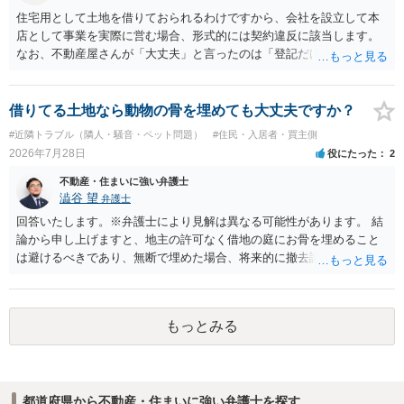
住宅用として土地を借りておられるわけですから、会社を設立して本
店として事業を実際に営む場合、形式的には契約違反に該当します。
なお、不動産屋さんが「大丈夫」と言ったのは「登記だけなら実務上
トラブルになることは少ない」という経験則に基づいたものと推測さ
れますが、これは法的な保証ではありません。 ただ、解除まで認めら
れるかどうかについては信頼関係が破壊されたかどうかで判断されま
借りてる土地なら動物の骨を埋めても大丈夫ですか？
すので、建物を事務所・店舗用に大きく改築する等までなさらない限
#近隣トラブル（隣人・騒音・ペット問題）
#住民・入居者・買主側
り、リスクはそれほど大きくないかもしれません。 しかしそれでも、
2026年7月28日
役にたった
2
大家さんが契約違反を口実に、将来の更新時に更新料の上乗せを要求
したり、立ち退きを迫る材料に使ったりする可能性は否定できませ
不動産・住まいに強い弁護士
ん。
澁谷 望
弁護士
回答いたします。※弁護士により見解は異なる可能性があります。 結
論から申し上げますと、地主の許可なく借地の庭にお骨を埋めること
は避けるべきであり、無断で埋めた場合、将来的に撤去請求や退去時
の損害賠償（原状回復費用）を求められるリスクがあります。 法律
上、自分のペットの遺骨を埋める行為自体は墓地埋葬法違反や不法投
棄には該当しないため、犯罪になるわけではありません。しかし、建
もっとみる
物の所有者は質問者様であっても、土地の所有権はあくまで地主にあ
ります。そのため、地主に無断でお骨を埋める行為は、他人の所有権
を侵害する行為や、借地人としての善管注意義務違反とみなされる可
能性が高いのが私見です。 どうしてもお近くで供養されたい場合は、
都道府県から不動産・住まいに強い弁護士を探す
事前に地主へ相談して許可を得るか、土地に直接埋めずに大きめの鉢