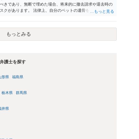
べきであり、無断で埋めた場合、将来的に撤去請求や退去時の
スクがあります。 法律上、自分のペットの遺骨を埋める行為自
ないため、犯罪になるわけではありません。しかし、建物の所
はあくまで地主にあります。そのため、地主に無断でお骨を埋
や、借地人としての善管注意義務違反とみなされる可能性が高
もっとみる
養されたい場合は、事前に地主へ相談して許可を得るか、土地に
「プランター葬」や、ペット霊園等への納骨を検討されるのが
弁護士を探す
山形県
福島県
栃木県
群馬県
福井県