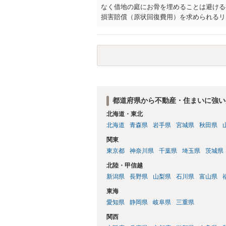
なく借地の庭にお骨を埋めることは避ける
損害賠償（原状回復費用）を求められるリ
体は墓地埋葬法違反や不法投棄には該当し
有者は質問者様であっても、土地の所有権
める行為は、他人の所有権を侵害する行為
いのが私見です。 どうしてもお近くで供
直接埋めずに大きめの鉢植え等で供養する
確実かと思います。
都道府県から不動産・住まいに強い
北海道・東北
北海道
青森県
岩手県
宮城県
秋田県
関東
東京都
神奈川県
千葉県
埼玉県
茨城県
北陸・甲信越
新潟県
長野県
山梨県
石川県
富山県
東海
愛知県
静岡県
岐阜県
三重県
関西