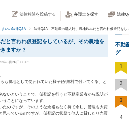
法律相談を投稿する
弁護士を探す
法律Q
住まいの法律Q&A
法律Q&A「不動産の購入時、農地込みだと言われ仮登記をし
みだと言われ仮登記をしているが、その農地を
不動
できますか？
グ
22年8月26日 00:05
1


ちらも農地として使われていた様子)が無料で付いてくる、と
2


来ないということで、仮登記を行うと不動産業者から説明が
3
うことになっています。

いたのですが、そのような余裕もなく持て余し、管理も大変
と思っているのですが、仮登記の状態で他人に貸したり売買
4