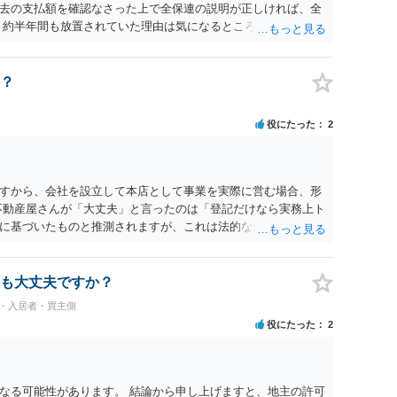
去の支払額を確認なさった上で全保連の説明が正しければ、全
 約半年間も放置されていた理由は気になるところですが、中身
？
役にたった
2
すから、会社を設立して本店として事業を実際に営む場合、形
不動産屋さんが「大丈夫」と言ったのは「登記だけなら実務上ト
に基づいたものと推測されますが、これは法的な保証ではあり
うかについては信頼関係が破壊されたかどうかで判断されますの
る等までなさらない限り、リスクはそれほど大きくないかもし
契約違反を口実に、将来の更新時に更新料の上乗せを要求した
も大丈夫ですか？
能性は否定できません。
民・入居者・買主側
役にたった
2
なる可能性があります。 結論から申し上げますと、地主の許可