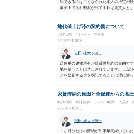
約できるのは亡くなられた本人の法定相続
事実上であれ明渡が完了すれば賃貸人とし
られつつある手続はあくまでも、建物を賃
が良いと思います。またその方法で進めた
済的負担を最小限に食い止められるため望
地代値上げ時の契約書について
#賃料回収
#オーナー・売主側
2026年7月30日
吉田 雄大
弁護士
居住用の建物所有が賃貸借契約の目的です
地を使うことは禁止されています。 上記
とを禁止する旨を明記することは理に適っ
入りませんが、提案するのは良い方法と思
家賃滞納の原因と全保連からの高圧
#賃料回収
#賃貸契約トラブル
#住民・入居者・
2026年7月29日
吉田 雄大
弁護士
１ヶ月分だけの滞納が約半年間続いていた