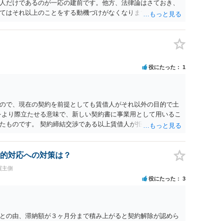
人だけであるのが一応の建前です。他方、法律論はさておき、
てはそれ以上のことをする動機づけがなくなります。 今回進め
貸人に一日も早く明け渡すための便宜的方法として理解するの
方が、連帯保証人であるお知り合いさんにとっても、自身の経
ましいやり方だといえます。
役にたった
1
ので、現在の契約を前提としても賃借人がそれ以外の目的で土
をより際立たせる意味で、新しい契約書に事業用として用いるこ
たものです。 契約締結交渉である以上賃借人が拒んだ場合には
います。
的対応への対策は？
買主側
役にたった
3
との由、滞納額が３ヶ月分まで積み上がると契約解除が認めら