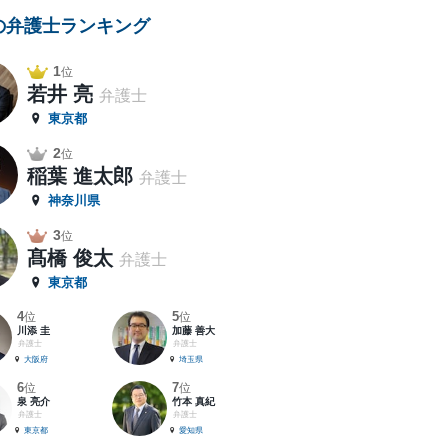
の弁護士ランキング
1
位
若井 亮
弁護士
東京都
2
位
稲葉 進太郎
弁護士
神奈川県
3
位
髙橋 俊太
弁護士
東京都
4
5
位
位
川添 圭
加藤 善大
弁護士
弁護士
大阪府
埼玉県
6
7
位
位
泉 亮介
竹本 真紀
弁護士
弁護士
東京都
愛知県