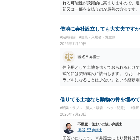
れる可能性が飛躍的に高まりますので、過
部又は一部を支払うのが最善の方法です。
のある返答は期待できないと思います。
借地に会社設立しても大丈夫ですか
#契約解除
#住民・入居者・買主側
2026年7月29日
匿名A
弁護士
住宅用として土地を借りておられるわけで
式的には契約違反に該当します。 なお、
ラブルになることは少ない」という経験則
ません。 ただ、解除まで認められるかど
で、建物を事務所・店舗用に大きく改築す
れません。 しかしそれでも、大家さんが
借りてる土地なら動物の骨を埋めて
り、立ち退きを迫る材料に使ったりする可
#近隣トラブル（隣人・騒音・ペット問題）
#住
2026年7月28日
不動産・住まいに強い弁護士
澁谷 望
弁護士
回答いたします。※弁護士により見解は異