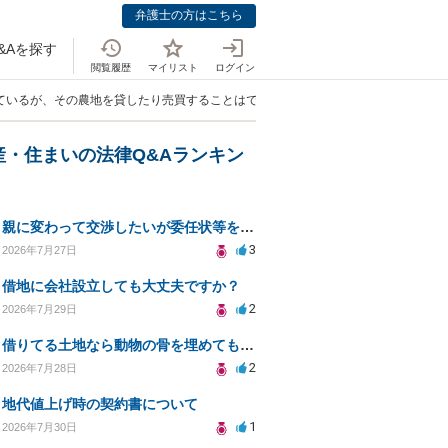
弁護士の方はこちら
&Aを探す
閲覧履歴
マイリスト
ログイン
ているが、その農地を貸したり売買することはできますか？」
産・住まいの法律Q&Aランキン
親に変わって交渉したいが委任状等を作って大丈夫ですか？
3
2026年7月27日
借地に会社設立しても大丈夫ですか？
2
2026年7月29日
借りてる土地なら動物の骨を埋めても大丈夫ですか？
2
2026年7月28日
地代値上げ時の契約書について
1
2026年7月30日