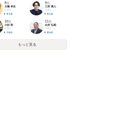
8
9
位
位
大橋 卓生
三村 勇人
弁護士
弁護士
東京都
東京都
10
11
位
位
小杉 和
白井 弘昭
弁護士
弁護士
京都府
愛知県
もっと見る