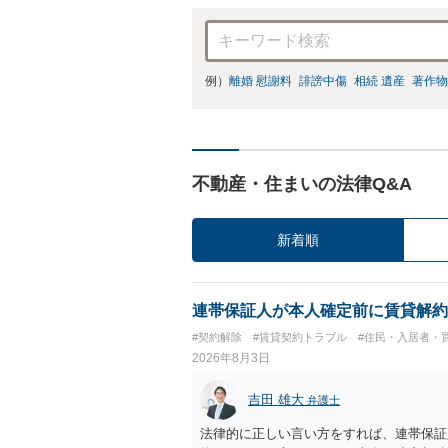
例）
離婚 慰謝料
誹謗中傷
相続 遺産
著作物
不動産・住まいの法律Q&A
新着順
連帯保証人が本人確定前に賃貸解約
#契約解除
#賃貸契約トラブル
#住民・入居者・
2026年8月3日
吉田 雄大
弁護士
法律的に正しい言い方をすれば、連帯保証