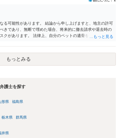
なる可能性があります。 結論から申し上げますと、地主の許可
べきであり、無断で埋めた場合、将来的に撤去請求や退去時の
スクがあります。 法律上、自分のペットの遺骨を埋める行為自
ないため、犯罪になるわけではありません。しかし、建物の所
はあくまで地主にあります。そのため、地主に無断でお骨を埋
や、借地人としての善管注意義務違反とみなされる可能性が高
もっとみる
養されたい場合は、事前に地主へ相談して許可を得るか、土地に
「プランター葬」や、ペット霊園等への納骨を検討されるのが
弁護士を探す
山形県
福島県
栃木県
群馬県
福井県