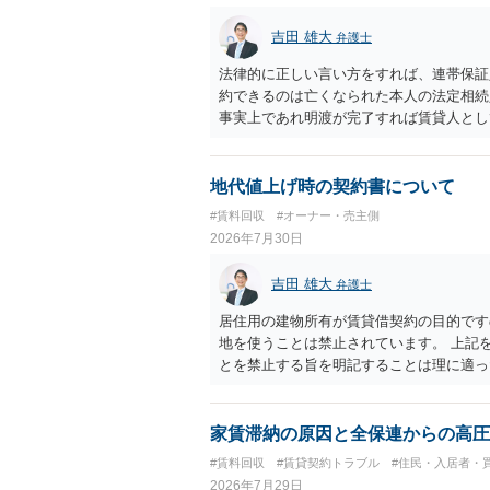
吉田 雄大
弁護士
法律的に正しい言い方をすれば、連帯保証
約できるのは亡くなられた本人の法定相続
事実上であれ明渡が完了すれば賃貸人とし
られつつある手続はあくまでも、建物を賃
が良いと思います。またその方法で進めた
済的負担を最小限に食い止められるため望
地代値上げ時の契約書について
#賃料回収
#オーナー・売主側
2026年7月30日
吉田 雄大
弁護士
居住用の建物所有が賃貸借契約の目的です
地を使うことは禁止されています。 上記
とを禁止する旨を明記することは理に適っ
入りませんが、提案するのは良い方法と思
家賃滞納の原因と全保連からの高圧
#賃料回収
#賃貸契約トラブル
#住民・入居者・
2026年7月29日