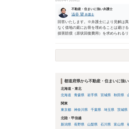
不動産・住まいに強い弁護士
澁谷 望
弁護士
回答いたします。※弁護士により見解は異
なく借地の庭にお骨を埋めることは避ける
損害賠償（原状回復費用）を求められるリ
体は墓地埋葬法違反や不法投棄には該当し
有者は質問者様であっても、土地の所有権
める行為は、他人の所有権を侵害する行為
いのが私見です。 どうしてもお近くで供
直接埋めずに大きめの鉢植え等で供養する
確実かと思います。
都道府県から不動産・住まいに強い
北海道・東北
北海道
青森県
岩手県
宮城県
秋田県
関東
東京都
神奈川県
千葉県
埼玉県
茨城県
北陸・甲信越
新潟県
長野県
山梨県
石川県
富山県