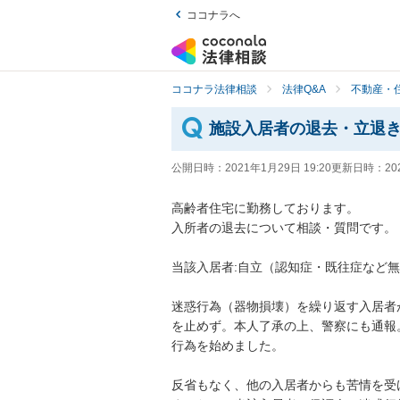
ココナラへ
ココナラ法律相談
法律Q&A
不動産・
施設入居者の退去・立退
公開日時：
2021年1月29日 19:20
更新日時：
20
高齢者住宅に勤務しております。

入所者の退去について相談・質問です。

当該入居者:自立（認知症・既往症など無し。
迷惑行為（器物損壊）を繰り返す入居者
を止めず。本人了承の上、警察にも通報
行為を始めました。

反省もなく、他の入居者からも苦情を受