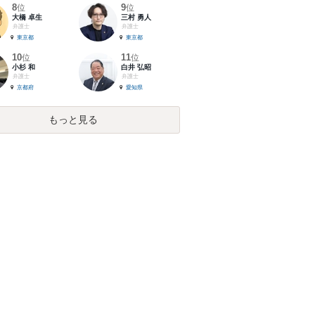
8
9
位
位
大橋 卓生
三村 勇人
弁護士
弁護士
東京都
東京都
10
11
位
位
小杉 和
白井 弘昭
弁護士
弁護士
京都府
愛知県
もっと見る