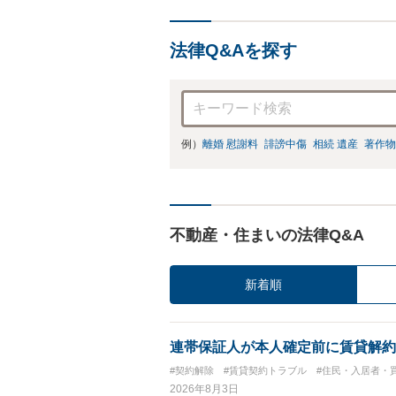
法律Q&Aを探す
例）
離婚 慰謝料
誹謗中傷
相続 遺産
著作物
不動産・住まいの法律Q&A
新着順
連帯保証人が本人確定前に賃貸解約
#契約解除
#賃貸契約トラブル
#住民・入居者・
2026年8月3日