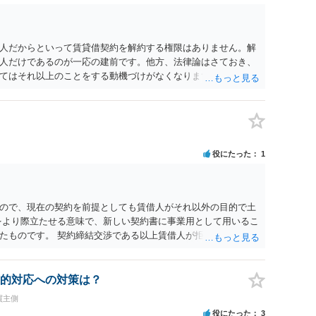
人だからといって賃貸借契約を解約する権限はありません。解
人だけであるのが一応の建前です。他方、法律論はさておき、
てはそれ以上のことをする動機づけがなくなります。 今回進め
貸人に一日も早く明け渡すための便宜的方法として理解するの
方が、連帯保証人であるお知り合いさんにとっても、自身の経
ましいやり方だといえます。
役にたった
1
ので、現在の契約を前提としても賃借人がそれ以外の目的で土
をより際立たせる意味で、新しい契約書に事業用として用いるこ
たものです。 契約締結交渉である以上賃借人が拒んだ場合には
います。
的対応への対策は？
買主側
役にたった
3