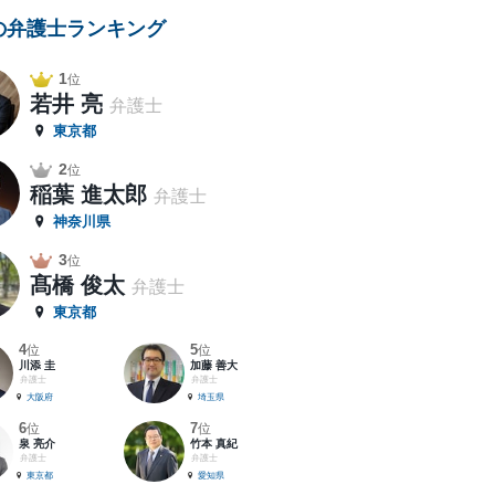
の弁護士ランキング
1
位
若井 亮
弁護士
東京都
2
位
稲葉 進太郎
弁護士
神奈川県
3
位
髙橋 俊太
弁護士
東京都
4
5
位
位
川添 圭
加藤 善大
弁護士
弁護士
大阪府
埼玉県
6
7
位
位
泉 亮介
竹本 真紀
弁護士
弁護士
東京都
愛知県