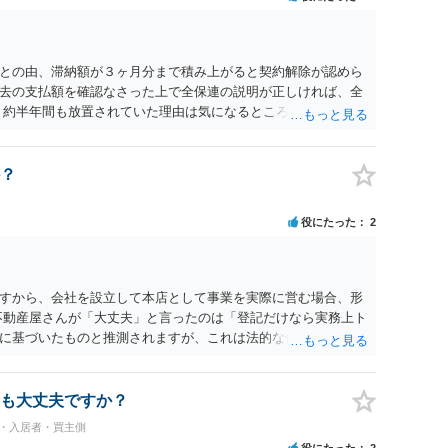
との由、滞納額が３ヶ月分まで積み上がると契約解除が認めら
去の支払額を確認なさった上で全保連の説明が正しければ、全
 約半年間も放置されていた理由は気になるところですが、中身
？
役にたった
2
すから、会社を設立して本店として事業を実際に営む場合、形
不動産屋さんが「大丈夫」と言ったのは「登記だけなら実務上ト
に基づいたものと推測されますが、これは法的な保証ではあり
うかについては信頼関係が破壊されたかどうかで判断されますの
る等までなさらない限り、リスクはそれほど大きくないかもし
契約違反を口実に、将来の更新時に更新料の上乗せを要求した
も大丈夫ですか？
能性は否定できません。
民・入居者・買主側
役にたった
2