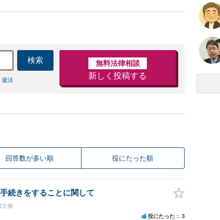
検索
無料法律相談
新しく投稿する
 違法
回答数が多い順
役にたった順
手続きをすることに関して
買主側
役にたった
3