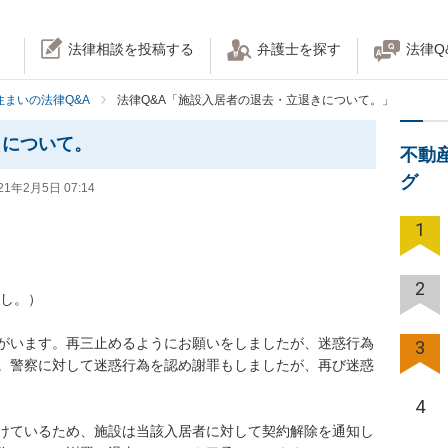
法律相談を投稿する
弁護士を探す
法律Q
住まいの法律Q&A
法律Q&A「施設入居者の退去・立退きについて。」
きについて。
不動
グ
21年2月5日 07:14
1
2
）

がいます。再三止めるようにお願いをしましたが、迷惑行為
3
。警察に対して迷惑行為を認め謝罪もしましたが、再び迷惑
4
けているため、施設は当該入居者に対して契約解除を通知し