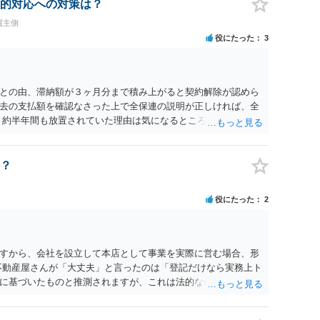
的対応への対策は？
買主側
役にたった
3
との由、滞納額が３ヶ月分まで積み上がると契約解除が認めら
去の支払額を確認なさった上で全保連の説明が正しければ、全
 約半年間も放置されていた理由は気になるところですが、中身
？
役にたった
2
すから、会社を設立して本店として事業を実際に営む場合、形
不動産屋さんが「大丈夫」と言ったのは「登記だけなら実務上ト
に基づいたものと推測されますが、これは法的な保証ではあり
うかについては信頼関係が破壊されたかどうかで判断されますの
る等までなさらない限り、リスクはそれほど大きくないかもし