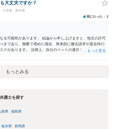
契約違反を口実に、将来の更新時に更新料の上乗せを要求した
も大丈夫ですか？
能性は否定できません。
民・入居者・買主側
役にたった
2
なる可能性があります。 結論から申し上げますと、地主の許可
べきであり、無断で埋めた場合、将来的に撤去請求や退去時の
スクがあります。 法律上、自分のペットの遺骨を埋める行為自
ないため、犯罪になるわけではありません。しかし、建物の所
はあくまで地主にあります。そのため、地主に無断でお骨を埋
や、借地人としての善管注意義務違反とみなされる可能性が高
もっとみる
養されたい場合は、事前に地主へ相談して許可を得るか、土地に
「プランター葬」や、ペット霊園等への納骨を検討されるのが
弁護士を探す
山形県
福島県
栃木県
群馬県