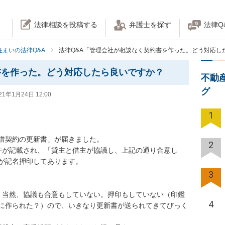
法律相談を投稿する
弁護士を探す
法律Q
住まいの法律Q&A
法律Q&A「管理会社が相談なく契約書を作った。どう対応し
書を作った。どう対応したら良いですか？
不動
グ
21年1月24日 12:00
1
契約の更新書」が届きました。

2
件が記載され、「貸主と借主が協議し、上記の通り合意し
名押印してあります。

3
。当然、協議も合意もしていない。押印もしていない（印鑑
4
に作られた？）ので、いきなり更新書が送られてきてびっく