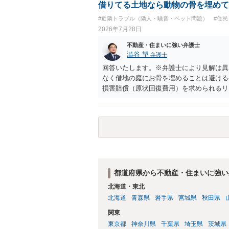
れません。 しかしそれでも、大家さんが
借りてる土地なら動物の骨を埋めて
り、立ち退きを迫る材料に使ったりする可
#近隣トラブル（隣人・騒音・ペット問題）
#住
2026年7月28日
不動産・住まいに強い弁護士
澁谷 望
弁護士
回答いたします。※弁護士により見解は異
なく借地の庭にお骨を埋めることは避ける
損害賠償（原状回復費用）を求められるリ
体は墓地埋葬法違反や不法投棄には該当し
有者は質問者様であっても、土地の所有権
める行為は、他人の所有権を侵害する行為
いのが私見です。 どうしてもお近くで供
直接埋めずに大きめの鉢植え等で供養する
確実かと思います。
都道府県から不動産・住まいに強い
北海道・東北
北海道
青森県
岩手県
宮城県
秋田県
関東
東京都
神奈川県
千葉県
埼玉県
茨城県