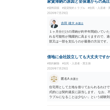
家賃滞納の原因と全保連からの高圧
#賃料回収
#賃貸契約トラブル
#住民・入居者・
2026年7月29日
吉田 雄大
弁護士
１ヶ月分だけの滞納が約半年間続いていた
れる可能性が飛躍的に高まりますので、過
部又は一部を支払うのが最善の方法です。
のある返答は期待できないと思います。
借地に会社設立しても大丈夫ですか
#契約解除
#住民・入居者・買主側
2026年7月29日
匿名A
弁護士
住宅用として土地を借りておられるわけで
式的には契約違反に該当します。 なお、
ラブルになることは少ない」という経験則
ません。 ただ、解除まで認められるかど
で、建物を事務所・店舗用に大きく改築す