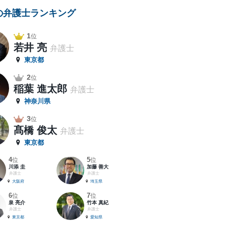
の弁護士ランキング
1
位
若井 亮
弁護士
東京都
2
位
稲葉 進太郎
弁護士
神奈川県
3
位
髙橋 俊太
弁護士
東京都
4
5
位
位
川添 圭
加藤 善大
弁護士
弁護士
大阪府
埼玉県
6
7
位
位
泉 亮介
竹本 真紀
弁護士
弁護士
東京都
愛知県