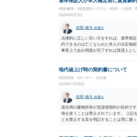
連帯保証人が本人確定前に賃貸解約
#契約解除
#賃貸契約トラブル
#住民・入居者・
2026年8月3日
吉田 雄大
弁護士
法律的に正しい言い方をすれば、連帯保証
約できるのは亡くなられた本人の法定相続
事実上であれ明渡が完了すれば賃貸人とし
られつつある手続はあくまでも、建物を賃
が良いと思います。またその方法で進めた
済的負担を最小限に食い止められるため望
地代値上げ時の契約書について
#賃料回収
#オーナー・売主側
2026年7月30日
吉田 雄大
弁護士
居住用の建物所有が賃貸借契約の目的です
地を使うことは禁止されています。 上記
とを禁止する旨を明記することは理に適っ
入りませんが、提案するのは良い方法と思