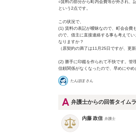
○賃料の部分から町内会費等が外され、記
という2点です。

この状況で、

(1) 賃料の表記が曖昧なので、町会会
ので、借主に直接連絡する事も考えてい
なりますか？

（原契約の満了は11月25日ですが、更新書
(2) 勝手に印鑑を作られて不快です。管
たんぽぽ さん
弁護士からの回答タイム
内藤 政信
弁護士