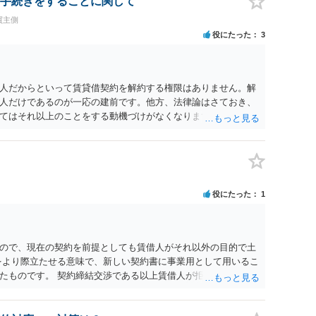
手続きをすることに関して
買主側
役にたった
3
人だからといって賃貸借契約を解約する権限はありません。解
人だけであるのが一応の建前です。他方、法律論はさておき、
てはそれ以上のことをする動機づけがなくなります。 今回進め
貸人に一日も早く明け渡すための便宜的方法として理解するの
方が、連帯保証人であるお知り合いさんにとっても、自身の経
ましいやり方だといえます。
役にたった
1
ので、現在の契約を前提としても賃借人がそれ以外の目的で土
をより際立たせる意味で、新しい契約書に事業用として用いるこ
たものです。 契約締結交渉である以上賃借人が拒んだ場合には
います。