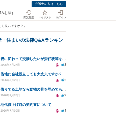
弁護士の方はこちら
&Aを探す
閲覧履歴
マイリスト
ログイン
たら良いですか？」
産・住まいの法律Q&Aランキン
親に変わって交渉したいが委任状等を作って大丈夫ですか？
3
2026年7月27日
借地に会社設立しても大丈夫ですか？
2
2026年7月29日
借りてる土地なら動物の骨を埋めても大丈夫ですか？
2
2026年7月28日
地代値上げ時の契約書について
1
2026年7月30日