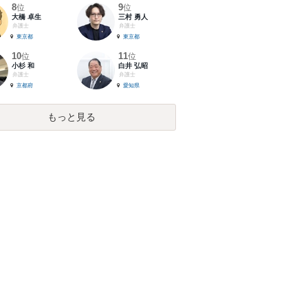
8
9
位
位
大橋 卓生
三村 勇人
弁護士
弁護士
東京都
東京都
10
11
位
位
小杉 和
白井 弘昭
弁護士
弁護士
京都府
愛知県
もっと見る