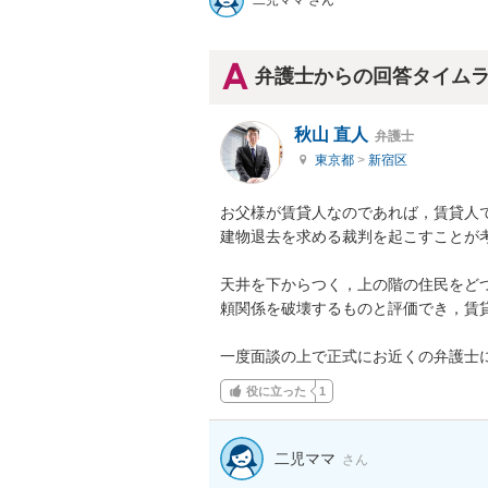
二児ママ さん
弁護士からの回答タイム
秋山 直人
弁護士
東京都
>
新宿区
お父様が賃貸人なのであれば，賃貸人
建物退去を求める裁判を起こすことが考
天井を下からつく，上の階の住民をど
頼関係を破壊するものと評価でき，賃貸
一度面談の上で正式にお近くの弁護士
役に立った
1
二児ママ
さん