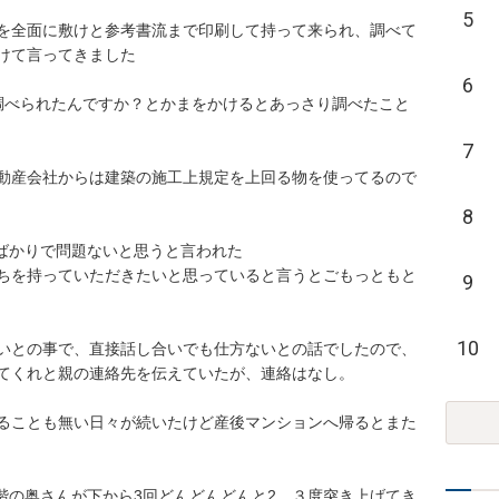
5
を全面に敷けと参考書流まで印刷して持って来られ、調べて
言ってきました

6
調べられたんですか？とかまをかけるとあっさり調べたこと
7
動産会社からは建築の施工上規定を上回る物を使ってるので
8
ばかりで問題ないと思うと言われた

ちを持っていただきたいと思っていると言うとごもっともと
9
10
いとの事で、直接話し合いでも仕方ないとの話でしたので、
くれと親の連絡先を伝えていたが、連絡はなし。

ることも無い日々が続いたけど産後マンションへ帰るとまた
の階の奥さんが下から3回どんどんどんと2、３度突き上げてき