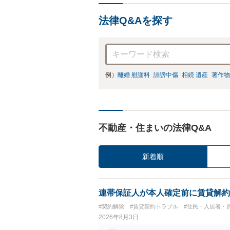
法律Q&Aを探す
例）
離婚 慰謝料
誹謗中傷
相続 遺産
著作物
不動産・住まいの法律Q&A
新着順
連帯保証人が本人確定前に賃貸解約
#契約解除
#賃貸契約トラブル
#住民・入居者・
2026年8月3日