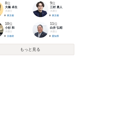
8
9
位
位
大橋 卓生
三村 勇人
弁護士
弁護士
東京都
東京都
10
11
位
位
小杉 和
白井 弘昭
弁護士
弁護士
京都府
愛知県
もっと見る