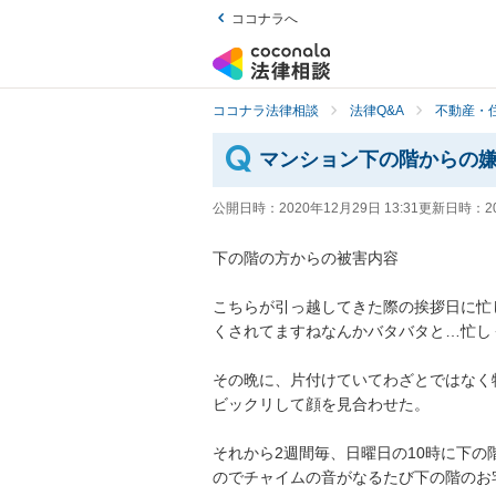
ココナラへ
ココナラ法律相談
法律Q&A
不動産・
マンション下の階からの
公開日時：
2020年12月29日 13:31
更新日時：
2
下の階の方からの被害内容

こちらが引っ越してきた際の挨拶日に忙
くされてますねなんかバタバタと…忙しくさ
その晩に、片付けていてわざとではなく
ビックリして顔を見合わせた。

それから2週間毎、日曜日の10時に下
のでチャイムの音がなるたび下の階のお宅