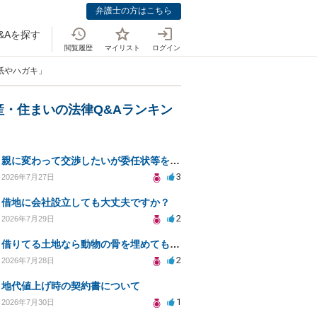
弁護士の方はこちら
&Aを探す
閲覧履歴
マイリスト
ログイン
紙やハガキ」
産・住まいの法律Q&Aランキン
親に変わって交渉したいが委任状等を作って大丈夫ですか？
3
2026年7月27日
借地に会社設立しても大丈夫ですか？
2
2026年7月29日
借りてる土地なら動物の骨を埋めても大丈夫ですか？
2
2026年7月28日
地代値上げ時の契約書について
1
2026年7月30日