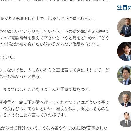
注目
へ状況を説明した上で、話をしに下の階へ行った。

めて欲しいという話をしていたら、下の階の嫁が話の途中で
張って電話番号を教えて下さいというと肩をどつかれてどう
と話の辻褄が合わない訳の分からない侮辱をうけた。

た。

タしないでね、うっさいからと直接言ってきたりもして、ど
も怖かったと思う。

今まではしたことありませんと平気で嘘をつく。

直接母と一緒に下の階へ行ってくれどつくとはどういう事で
、今度はどついてないといい、程度が低い、訴えれるものな
るようなことを言ってきた様です。

区から出て行けというような内容やうちの旦那が昔事故した