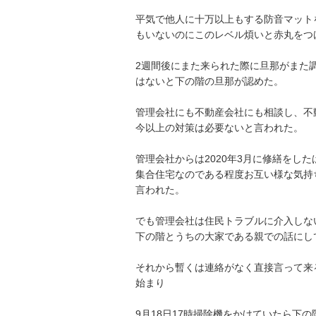
平気で他人に十万以上もする防音マット
もいないのにこのレベル煩いと赤丸をつけて
2週間後にまた来られた際に旦那がまた
はないと下の階の旦那が認めた。

管理会社にも不動産会社にも相談し、不
今以上の対策は必要ないと言われた。

管理会社からは2020年3月に修繕をした
集合住宅なのである程度お互い様な気持
言われた。

でも管理会社は住民トラブルに介入しな
下の階とうちの大家である親での話にして
それから暫くは連絡がなく直接言って来
始まり

9月18日17時掃除機をかけていたら下