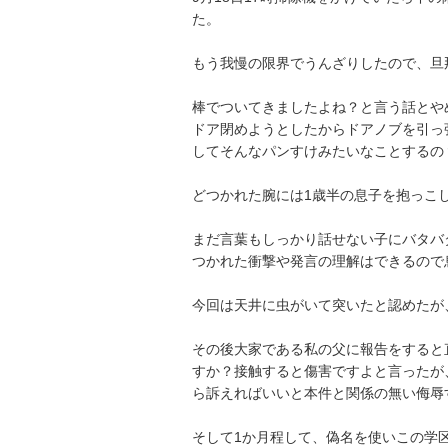
た。

もう我慢の限界でうんざりしたので、旦那
棒でついてきましたよね？と言う話とや
ドア閉めようとしたからドアノブを引っ
してそんなパンすけみたいなことするの？
どつかれた腕には1歳半の息子を抱っこしてい
まだ言葉もしっかり話せない子にバタバ
つかれた衝撃や発言の理解はできるので息子
今回は天井に虫がいて突いたと認めたが、
その後大家である私の父に報告をすると
すか？接触すると傷害ですよと言ったが
ら訴えればいいと本件と関係の無い侮辱す
そして1か月程して、偽名を使いこの学