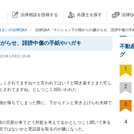
法律相談を投稿する
弁護士を探す
法律Q
住まいの法律Q&A
法律Q&A「マンション下の階からの嫌がらせ、誹謗中傷の手
嫌がらせ、誹謗中傷の手紙やハガキ
不動
グ
021年1月8日 16:46
1
しくされてますねーと言われてはい？と聞き返すとまた忙し
2
れてますね。としつこく3回いわれた

物が落ちてしまった際に、下からドンと突き上げられ夫婦で
3
4
の階の旦那が来てどう対処を考えてるかとしつこく聞いて来る
ではないかと受話器を取るのが嫌になった。
