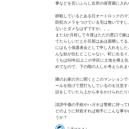
事などを言いふらし近所の保育園に入れな
静観しているとある日オートロックのマ
防犯カメラをつけている宅は無いですし
ないとダメなはずですが。。。

また1か月程して今度はただの悪口で嫁
てたらしいだとか旦那はあほ面晒してる
にはもう保護者会として申し入れをした
んな奴が住むとこじゃない。町に出るイノ
うちは50年以上この学区に土地を構え
めてなので、下の階の人しか考えられません
隣のお家の方に聞くとこのマンションで
ールを投げて壁打ちしているのを注意す
話をしていたら上から水をかけられたりした
誹謗中傷の手紙やハガキは警察に持って行
どのように対処すれば相手にこんな事や
うか？