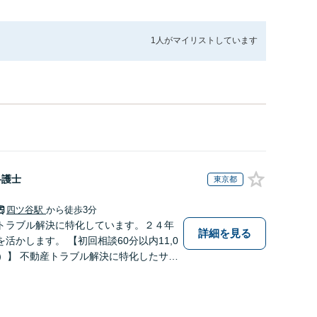
1人が
マイリストしています
弁護士
東京都
四ツ谷駅
から徒歩3分
トラブル解決に特化しています。２４年
詳細を見る
活かします。 【初回相談60分以内11,0
別）】 不動産トラブル解決に特化したサイ
an-lawyer-akiyama.com/