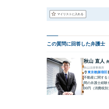
マイリストに入れる
この質問に回答した弁護士
秋山 直人
秋山法律事務所
東京都
新宿区
|
不動産に関する
間の弁護士経験を
00円（消費税
ト→http://fudos