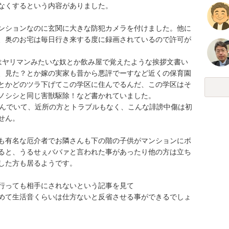
くするという内容がありました。

ンションなのに玄関に大きな防犯カメラを付けました。他に
、奥のお宅は毎日行き来する度に録画されているので許可が
はヤリマンみたいな奴とか飲み屋で覚えたような挨拶文書い
、見た？とか嫁の実家も昔から悪評でーすなど近くの保育園
とかどのツラ下げてこの学区に住んでるんだ、この学区はそ
シシと同じ害獣駆除！など書かれていました。

住んでいて、近所の方とトラブルもなく、こんな誹謗中傷は初
。

も有名な厄介者でお隣さんも下の階の子供がマンションにボ
ると、うるせぇババァと言われた事があったり他の方は立ち
方も居るようです。

っても相手にされないという記事を見て

めて生活音くらいは仕方ないと反省させる事ができるでしょ