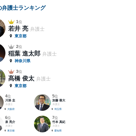
の弁護士ランキング
1
位
若井 亮
弁護士
東京都
2
位
稲葉 進太郎
弁護士
神奈川県
3
位
髙橋 俊太
弁護士
東京都
4
5
位
位
川添 圭
加藤 善大
弁護士
弁護士
大阪府
埼玉県
6
7
位
位
泉 亮介
竹本 真紀
弁護士
弁護士
東京都
愛知県