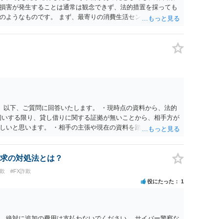
損害が発生することは通常は観念できず、法的措置を採っても
のようなものです。 まず、最寄りの消費生活センターへ相談
イスを受けられることをお勧めします。しつこいようであれ
も必要になるかもしれません。
。 以下、ご質問に回答いたします。 ・現時点の資料から、法的
伺いする限り、貸し借りに関する証拠が無いことから、相手方が
しいと思います。 ・相手の主張や現在の資料を踏まえ、今後ど
消費貸借かの争いにおいては、様々な圧力をかけて回収をしよう
での対応に窮するようであれば、代理人を立てることもご検討く
ドバイスをいただけるか。 具体的な回答内容については、一
求の対処法とは？
かと思います。 法律事務所にご連絡いただき、対応の可否や費
欺
#FX詐欺
役にたった
1
。絶対に追加の費用は支払わないでください。 サイバー警察な