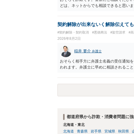
どは、ネットからでも相談できると思いま
契約解除が出来ないく解除伝えても
#契約解除・契約取消
#悪徳商法
#架空請求
#
2026年8月2日
稲井 要介
弁護士
おそらく相手方に弁護士名義の受任通知を
われます。弁護士に早めに相談されること
都道府県から詐欺・消費者問題に強
北海道・東北
北海道
青森県
岩手県
宮城県
秋田県