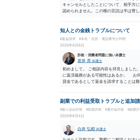
キャンセルとしたことについて、相手方に
認められません。この種の言説は半ば脅し
し、連絡を無視してよいかどうかのアドバ
ば、弁護士へ依頼して警告してもらうこと
知人との金銭トラブルについて
#返金請求
#本名・住所・電話番号が判明
2026年8月8日
詐欺・消費者問題に強い弁護士
若井 亮
弁護士
初めまして。 ご相談内容を拝見しました
に返済義務がある可能性はあるか。 お
貸金であるとして返金を請求することは難
のように対応するのが適切か。 贈与か
とするケースも散見されます。 ご自身
ださい。 ・相手へ送る回答文についてア
副業での利益受取トラブルと追加請
般的に無料法律相談での対応外になろう
#振り込め詐欺
#投資詐欺
#還付金詐欺
#副業詐
用をご確認ください。
2026年8月4日
白井 弘昭
弁護士
おそらく詐欺です。警察にご相談ください