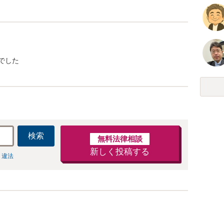
でした
検索
無料法律相談
新しく投稿する
 違法