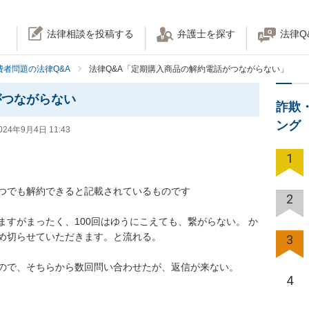
法律相談を投稿する
弁護士を探す
法律Q
費者問題の法律Q&A
法律Q&A「定期購入商品の解約電話がつながらない」
がつながらない
詐欺
ング
024年9月4日 11:43
1
でも解約できると記載されているものです

2
すがまったく、100回はゆうにこえても、繋がらない。 か
切らせていただきます。と流れる。

3
で、そちらから数回問い合わせたが、返信が来ない。

4