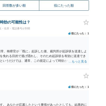
回答数が多い順
役にたった順
時効の可能性は？
名・住所・電話番号が判明
役にたった
1
通常、検察官が「既に」起訴した後、裁判所が起訴状を送達しよ
を免れる目的で逃げ隠れし、そのため起訴状を有効に送達でき
というだけでは、通常、この規定によって時効が停止するわけ
件化するという部分ではややハードルが高いように見受けられま
ているのであれば、民事事件として、損害賠償請求や貸金返還請
方法も考えられますが、結局は相手方に資力があるか否かによ
役にたった
1
す。 あなたが応募したという事情があったとしても、結果的に