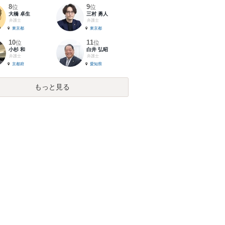
8
9
位
位
大橋 卓生
三村 勇人
弁護士
弁護士
東京都
東京都
10
11
位
位
小杉 和
白井 弘昭
弁護士
弁護士
京都府
愛知県
もっと見る