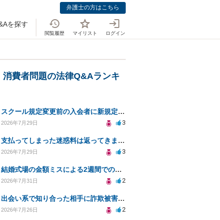
弁護士の方はこちら
&Aを探す
閲覧履歴
マイリスト
ログイン
・消費者問題の法律Q&Aランキ
スクール規定変更前の入会者に新規定は適用されるのか
3
2026年7月29日
支払ってしまった迷惑料は返ってきますか？
3
2026年7月29日
結婚式場の金額ミスによる2週間での解約。キャンセル料10万円の免除は可能か。
2
2026年7月31日
出会い系で知り合った相手に詐欺被害、免許証の悪用リスクと対策。
2
2026年7月26日