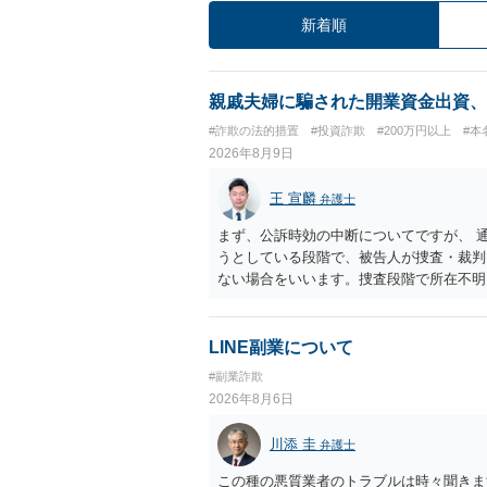
新着順
親戚夫婦に騙された開業資金出資、
#詐欺の法的措置
#投資詐欺
#200万円以上
#本
2026年8月9日
王 宣麟
弁護士
まず、公訴時効の中断についてですが、 
うとしている段階で、被告人が捜査・裁判
ない場合をいいます。捜査段階で所在不明
ではありません。 その意味では、刑事事
す。 他方で、相手方の住所等が特定でき
求等により、裁判所を通じて返金を求める
LINE副業について
り結論が分かれます。
#副業詐欺
2026年8月6日
川添 圭
弁護士
この種の悪質業者のトラブルは時々聞きま