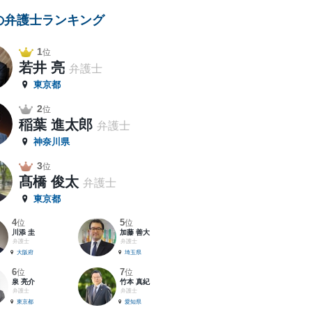
の弁護士ランキング
1
位
若井 亮
弁護士
東京都
2
位
稲葉 進太郎
弁護士
神奈川県
3
位
髙橋 俊太
弁護士
東京都
4
5
位
位
川添 圭
加藤 善大
弁護士
弁護士
大阪府
埼玉県
6
7
位
位
泉 亮介
竹本 真紀
弁護士
弁護士
東京都
愛知県