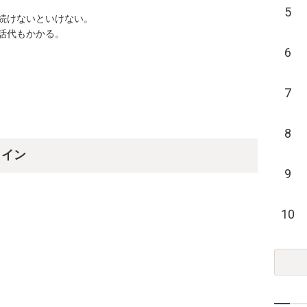
5
けないといけない。

もかかる。 

6
7
8
ライン
9
10