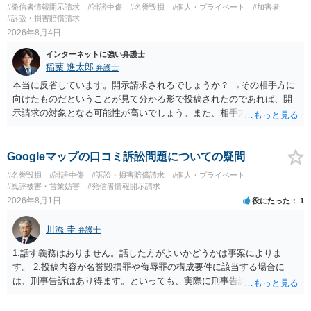
#発信者情報開示請求
#誹謗中傷
#名誉毀損
#個人・プライベート
#加害者
#訴訟・損害賠償請求
2026年8月4日
インターネットに強い弁護士
稲葉 進太郎
弁護士
本当に反省しています。開示請求されるでしょうか？ →その相手方に
向けたものだということが見て分かる形で投稿されたのであれば、開
示請求の対象となる可能性が高いでしょう。また、相手方の投稿した
文章からすると、実際に発信者情報開示請求がなされる可能性がある
と存じます。発信者情報開示請求が進むと、投稿に使った回線の契約
者のところに、意見照会がなされます。アカウント情報開示の場合
Googleマップの口コミ訴訟問題についての疑問
は、アカウントの登録メールに意見照会がなされます。 また、された
#名誉毀損
#誹謗中傷
#訴訟・損害賠償請求
#個人・プライベート
場合賠償金はいくらでしょうか。 →ケースバイケースであり、数万円
#風評被害・営業妨害
#発信者情報開示請求
から１００万単位まで様々でしょう。裁判外であれば交渉して相手方
2026年8月1日
役にたった
1
の請求額から減額することを試みることとなるでしょう。
川添 圭
弁護士
1.話す義務はありません。話した方がよいかどうかは事案によりま
す。 2.投稿内容が名誉毀損罪や侮辱罪の構成要件に該当する場合に
は、刑事告訴はあり得ます。といっても、実際に刑事告訴に動くかど
うかは事案によります。 3.これも事案によりますが、半年から1年程度
です。Googleは電話番号の開示請求もできることが多いので、少しで