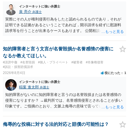
訴訟で判決となった場合は、実際の弁護士費用が認められる場合と認
められない場合があり何ともいえないところでしょう。
インターネットに強い弁護士
泉 亮介
弁護士
実際にその人が権利侵害行為をしたと認められるものであり，それが
証明できる証拠があるということであれば，開示請求を経ずに慰謝料
請求等を行うことが出来るケースもあります。 公開相談の場では回答
は難しいかと思われますので，お手持ちの証拠資料を持参の上弁護士
に個別に相談されると良いでしょう。
知的障害者と言う文言が名誉毀損か名誉感情の侵害に
なるか教えてほしい。
#誹謗中傷
#名誉毀損
#個人・プライベート
#被害者
#肖像権侵害
#訴訟・損害賠償請求
2026年8月4日
役にたった
1
インターネットに強い弁護士
稲葉 進太郎
弁護士
知的障害がないのに知的障害者と言うのは名誉毀損または名誉感情の
侵害になりますか？ →裁判所では、名誉感情侵害とされることが多い
印象です。ご指摘のとおり、文脈上侮辱の意味で言っている点も加味
されていると思います。
侮辱的な投稿に対する法的対応と賠償の可能性は？