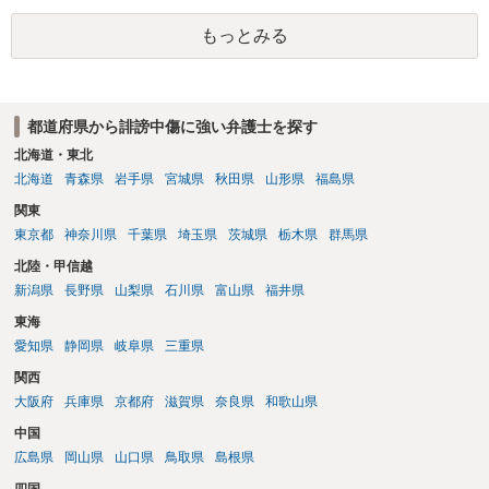
も特定可能になるよう、複数ルートで開示請求が行われることが多い
もっとみる
です。さらにいえば、利用者からの口コミ投稿の場合、開示請求者は
ある程度対象者を特定できている（ただし証拠による裏付けか必要な
ので発信者情報開示請求をする）というケースが比較的多いと思われ
ます。
都道府県から誹謗中傷に強い弁護士を探す
北海道・東北
北海道
青森県
岩手県
宮城県
秋田県
山形県
福島県
関東
東京都
神奈川県
千葉県
埼玉県
茨城県
栃木県
群馬県
北陸・甲信越
新潟県
長野県
山梨県
石川県
富山県
福井県
東海
愛知県
静岡県
岐阜県
三重県
関西
大阪府
兵庫県
京都府
滋賀県
奈良県
和歌山県
中国
広島県
岡山県
山口県
鳥取県
島根県