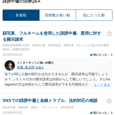
誹謗中傷の法律Q&A
新着順
回答数が多い順
役にたった順
顔写真、フルネームを使用した誹謗中傷、悪用に対す
る開示請求
#発信者情報開示請求
#誹謗中傷
#名誉毀損
#被害者
#ネット上の個人特定被害
#訴訟・損害賠償請求
2026年8月5日
役にたった
1
インターネットに強い弁護士
稲葉 進太郎
弁護士
全てが同じ人物の犯行かは分かりませんが、開示請求は可能でしょう
か？ →５ｃｈの方の開示請求は内容からして難しいでしょう。 XとIns
tagramの方は内容からして開示請求ができる可能性が高いでしょう。
ただ、アカウントが削除されていると開示請求は失敗する可能性が高
いでしょう。７月中にアカウントが削除されている場合、今から進め
ても失敗する可能性が高いように思われます。 相手を特定できた場
SNSでの誹謗中傷と金銭トラブル、法的対応の相談
合、相手に全ての弁護士費用を負担させることは可能でしょうか？ →
#誹謗中傷
#被害者
#個人・プライベート
#名誉毀損
訴訟外の交渉で相手方が認めれば負担させることができるでしょう。
2026年8月4日
役にたった
2