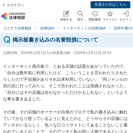
弁護士の方はこちら
ココナラへ
投稿する
探す
閲覧履歴
マイリスト
ログイン
ココナラ法律相談
法律Q&A
インターネットの法律Q&A
誹謗中傷の
掲示板書き込みの名誉毀損について
公開日時：
2020年12月7日 12:46
更新日時：
2020年12月12日 16:53
インターネット掲示板で、とある店舗の話題があがっていたので、
「自分は数年前に利用したけど、こういうことを言われたりされた
りしたので不信感がありそれ以来利用していない」「同ジャンルの
別の店に行ってみたら、そこで言われたことは指摘されなかった」
「自分にはその店舗は合わなかっただけかもしれない」というよう
な事を書き込ました。

その後、その店舗のオーナーが自身のブログで私の書き込みに触れ
ていてかなり怒っているように見えたのと、どうやらその店舗には
アンチがいるらしく、色々な口コミサイトにてあることないこと書
かれているとのことで、そのアンチと私が同一人物であるというよ