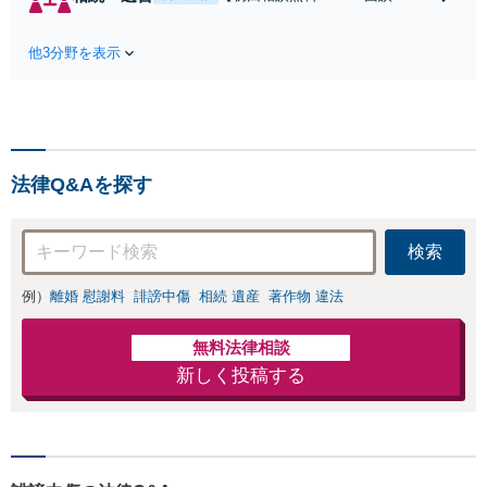
倫の早期解決】
相談可】Google口コミ★4.5【宝
「不利な結果にな
塚駅2分】相続トラブルを多数取
らないように」慰
他3分野を表示
り扱う実績と経験のある弁護士が
謝料・親権・財産
最適な解決策をご提案します。遺
分与、地域密着の
産分割協議の代理や遺言書の作
相談しやすい法律
成、相続放棄はお任せください
事務所でオーダー
【地域密着】
メイドの「後悔し
ない」解決を【夜
法律Q&Aを探す
間休日対応】
検索
例）
離婚 慰謝料
誹謗中傷
相続 遺産
著作物 違法
無料法律相談
新しく投稿する