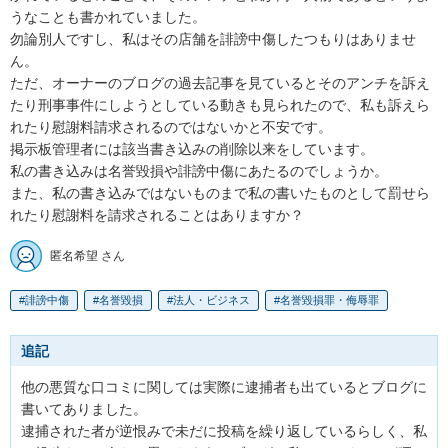
うなことも書かれていました。

勿論別人ですし、私はその店舗を誹謗中傷したつもりはありませ
ん。

ただ、オーナーのブログの過去記事を見ているとそのアンチを訴え
たり刑事事件にしようとしている動きも見られたので、私も訴えら
れたり慰謝料請求されるのではないかと不安です。

掲示板管理者には該当書き込みの削除以来をしています。

私の書き込みは名誉毀損や誹謗中傷にあたるのでしょうか。

また、私の書き込みではないものまで私の書いたものとして罰せら
れたり慰謝料を請求されることはありますか？
匿名希望 さん
誹謗中傷
名誉毀損
法人・ビジネス
名誉毀損罪・侮辱罪
追記
他の悪質な口コミに関しては実際に逮捕者も出ているとブログに
書いてありました。

逮捕された者が逆恨みで未だに投稿を繰り返しているらしく、私