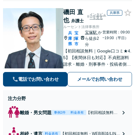
磯田 直
兵庫県
インタビュ
ーを見る
也
弁護士
ルーセント法律事務所
宝塚駅
か
営業時間：09:00
兵
宝
~19:00（平日）
庫
塚
ら徒歩2
|
県
市
分
【初回相談無料｜Google口コミ★4.
5】【夜間休日も対応】不貞慰謝料
請求・離婚・刑事事件・投稿者側発
信者情報開示請求の実績・経験多
数。オーダーメイドのサービスで問
電話でお問い合わせ
メールでお問い合わせ
題解決や事業の推進を強力にサポー
ト【宝塚駅徒歩2分｜電話・WEB面
談で全国対応】
注力分野
離婚・男女問題
【初回相談無料・
事例2件
料金表有
WEB面談/LINE相
談可】Google口コ
ミ★4.5【離婚・不
相続・遺言
【初回相談無料・WEB面談/LINE
料金表有