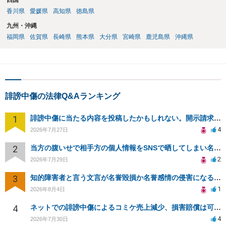
四国
香川県
愛媛県
高知県
徳島県
九州・沖縄
福岡県
佐賀県
長崎県
熊本県
大分県
宮崎県
鹿児島県
沖縄県
誹謗中傷の法律Q&Aランキング
1
誹謗中傷に当たる内容を投稿したかもしれない。開示請求や民事刑事裁判に発展しうるのか教えて欲しい。
4
2026年7月27日
2
当方の腹いせで相手方の個人情報をSNSで晒してしまい名誉毀損させてしまったかもしれない
2
2026年7月29日
3
知的障害者と言う文言が名誉毀損か名誉感情の侵害になるか教えてほしい。
1
2026年8月4日
4
ネットでの誹謗中傷によるコミケ売上減少、損害賠償は可能か？
4
2026年7月30日