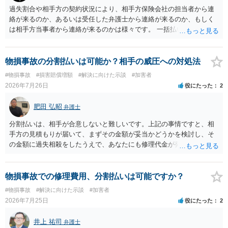
で、弁護士が受任する場合には、叔母様ご本人の依頼意思等を確認す
過失割合や相手方の契約状況により、相手方保険会社の担当者から連
る必要があります。日本語での十分な意思疎通が難しいとのことです
絡が来るのか、あるいは受任した弁護士から連絡が来るのか、もしく
ので、そのあたりのご事情も踏まえて、依頼意思の確認方法等を検討
は相手方当事者から連絡が来るのかは様々です。 一括払いや分割払い
する必要があると思われます。
は、和解交渉の際の条件となります。 相手方が相談者さんの損害賠償
金の支払いにつき、分割払いに合意すれば、和解は可能です。 他方で
合意しなければ和解できないことになります。 今後の見通しを知る為
物損事故の分割払いは可能か？相手の威圧への対処法
に、交渉の方向性につき、最寄りの法律事務所で相談だけでもされる
#物損事故
#損害賠償増額
#解決に向けた示談
#加害者
ことも検討ください。
2026年7月26日
役にたった
2
肥田 弘昭
弁護士
分割払いは、相手が合意しないと難しいです。上記の事情ですと、相
手方の見積もりが届いて、まずその金額が妥当かどうかを検討し、そ
の金額に過失相殺をしたうえで、あなたにも修理代金が発生している
のであれば、過失相殺後の相互の金額について相殺して、その残額を
分割払いにしたいとの示談案を提案するのが良いかと思います。威圧
されるのであれば、斡旋、仲裁、民事調停を利用しては如何でしょう
物損事故での修理費用、分割払いは可能ですか？
か。ご参考にしてください。
#物損事故
#解決に向けた示談
#加害者
2026年7月25日
役にたった
2
井上 祐司
弁護士