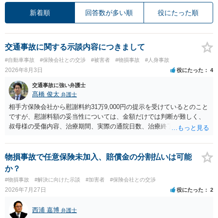
新着順
回答数が多い順
役にたった順
交通事故に関する示談内容につきまして
#自動車事故
#保険会社との交渉
#被害者
#物損事故
#人身事故
2026年8月3日
役にたった
4
交通事故に強い弁護士
髙橋 俊太
弁護士
相手方保険会社から慰謝料約31万9,000円の提示を受けているとのこと
ですが、慰謝料額の妥当性については、金額だけでは判断が難しく、
叔母様の受傷内容、治療期間、実際の通院日数、治療終了の経緯、後
遺症の有無、相手方保険会社から提示されている示談内容の内訳等を
確認する必要があります。保険会社から提示される慰謝料額について
は、弁護士が介入することにより増額を検討できる場合がありますの
物損事故で任意保険未加入、賠償金の分割払いは可能
で、以下の資料・情報を準備した上で、弁護士に個別に相談すること
か？
をお勧めいたします。 ・相手方保険会社から届いている示談金額の提
#物損事故
#解決に向けた示談
#加害者
#保険会社との交渉
示書類 ・叔母様の診断名、けがの内容 ・治療開始日及び治療終了日
2026年7月27日
役にたった
2
・入院の有無、通院回数 ・現在も症状が残っているか ・叔母様ご本人
やご家族等が加入している保険に、今回の事故で利用できる弁護士費
西浦 嘉博
弁護士
用特約が付帯しているか なお、被害者は叔母様ご本人となりますの