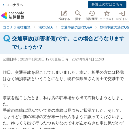
弁護士の方はこちら
ココナラへ
投稿する
探す
閲覧履歴
マイリスト
ログイン
ココナラ法律相談
法律Q&A
交通事故の法律Q&A
物損事故の法律Q&
交通事故(加害者側)です。この場合どうなります
でしょうか？
公開日時：
2019年1月10日 19:08
更新日時：
2024年9月4日 11:43
昨日、交通事故を起こしてしまいました。幸い、相手の方には怪我
はなく物損事故ということになり、現在保険屋さん同士で交渉中で
す。

事故を起こしたとき、私は店の駐車場から出て右折しようとしまし
た。

手前の車線は混んでいて奥の車線は見づらい状況でした。そして、
ちょうど手前の車線の方が車一台分入るように譲ってくださいまし
た。ゆっくり出て行ったつもりなのですが左からきた車に気づかず