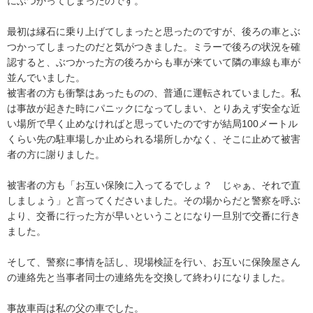
にぶつかってしまったのです。

最初は縁石に乗り上げてしまったと思ったのですが、後ろの車とぶ
つかってしまったのだと気がつきました。ミラーで後ろの状況を確
認すると、ぶつかった方の後ろからも車が来ていて隣の車線も車が
並んでいました。

被害者の方も衝撃はあったものの、普通に運転されていました。私
は事故が起きた時にパニックになってしまい、とりあえず安全な近
い場所で早く止めなければと思っていたのですが結局100メートル
くらい先の駐車場しか止められる場所しかなく、そこに止めて被害
者の方に謝りました。

被害者の方も「お互い保険に入ってるでしょ？　じゃぁ、それで直
しましょう」と言ってくださいました。その場からだと警察を呼ぶ
より、交番に行った方が早いということになり一旦別で交番に行き
ました。

そして、警察に事情を話し、現場検証を行い、お互いに保険屋さん
の連絡先と当事者同士の連絡先を交換して終わりになりました。

事故車両は私の父の車でした。
