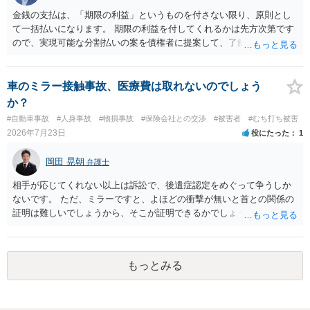
金銭の支払は、「期限の利益」というものを付さない限り、原則とし
て一括払いになります。 期限の利益を付してくれるかは先方次第です
ので、実現可能な分割払いの案を債権者に提案して、了解してもらえ
れば分割払いは可能です。
車のミラー接触事故、医療費は取れないのでしょう
か？
#自動車事故
#人身事故
#物損事故
#保険会社との交渉
#被害者
#むち打ち被害
2026年7月23日
役にたった
1
岡田 晃朝
弁護士
相手が応じてくれない以上は訴訟で、後遺症認定をめぐって争うしか
ないです。 ただ、ミラーですと、よほどの衝撃が無いと首との関係の
証明は難しいでしょうから、そこが証明できるかでしょうね。
もっとみる