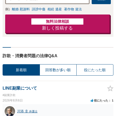
例）
離婚 慰謝料
誹謗中傷
相続 遺産
著作物 違法
無料法律相談
新しく投稿する
詐欺・消費者問題の法律Q&A
新着順
回答数が多い順
役にたった順
LINE副業について
#副業詐欺
2026年8月6日
役にたった
1
川添 圭
弁護士