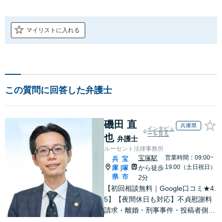
マイリストに入れる
この質問に回答した弁護士
磯田 直
兵庫県
インタビュ
ーを見る
也
弁護士
ルーセント法律事務所
宝塚駅
営業時間：09:00~
兵
宝
19:00（土日祝日）
庫
塚
から徒歩
|
県
市
2分
【初回相談無料｜Google口コミ★4.
5】【夜間休日も対応】不貞慰謝料
請求・離婚・刑事事件・投稿者側発
信者情報開示請求の実績・経験多