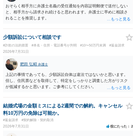
おそらく相手方に弁護士名義の受任通知を内容証明郵便で送付しない
と、相手方から請求され続けると思われます。弁護士に早めに相談さ
れることを推奨します。
少額訴訟について相談です
#詐欺の法的措置
#本名・住所・電話番号が判明
#10〜50万円未満
#返金請求
2026年7月31日
肥田 弘昭
弁護士
上記の事情であっても、少額訴訟自体は違法ではないかと思います。
但し、住民票などを取得して、特定をしっかりと調査した方がリスク
が低減するかと思います。ご参考にしてください。
結婚式場の金額ミスによる2週間での解約。キャンセル
料10万円の免除は可能か。
#返金請求
#契約解除・契約取消
2026年7月31日
役にたった
2