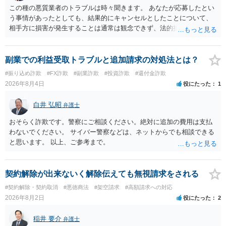
この種の悪質業者のトラブルは時々聞きます。 あなたが応募したとい
う事情があったとしても、結果的にキャンセルとしたことについて、
相手方に損害が発生することは通常は観念できず、法的措置を採って
も認められません。この種の言説は半ば脅しのようなものです。 ま
ず、最寄りの消費生活センターへ相談し、連絡を無視してよいかどう
かのアドバイスを受けられることをお勧めします。しつこいようであ
副業での利益受取トラブルと追加請求の対処法とは？
れば、弁護士へ依頼して警告してもらうことも必要になるかもしれま
#振り込め詐欺
#FX詐欺
#副業詐欺
#投資詐欺
#還付金詐欺
せん。
2026年8月4日
役にたった
1
白井 弘昭
弁護士
おそらく詐欺です。警察にご相談ください。絶対に追加の費用は支払
わないでください。 サイバー警察などは、ネットからでも相談できる
と思います。 以上、ご参考まで。
契約解除が出来ないく解除伝えても無視請求をされる
#契約解除・契約取消
#悪徳商法
#架空請求
#高額請求への対応
2026年8月2日
役にたった
2
稲井 要介
弁護士