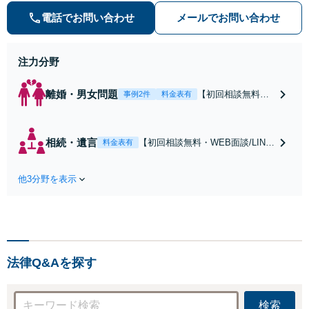
数。オーダーメイドのサービスで問
電話でお問い合わせ
メールでお問い合わせ
題解決や事業の推進を強力にサポー
ト【宝塚駅徒歩2分｜電話・WEB面
談で全国対応】
注力分野
離婚・男女問題
【初回相談無料・
事例2件
料金表有
WEB面談/LINE相
談可】Google口コ
ミ★4.5【離婚・不
相続・遺言
【初回相談無料・WEB面談/LINE
料金表有
倫の早期解決】
相談可】Google口コミ★4.5【宝
「不利な結果にな
塚駅2分】相続トラブルを多数取
らないように」慰
他3分野を表示
り扱う実績と経験のある弁護士が
謝料・親権・財産
最適な解決策をご提案します。遺
分与、地域密着の
産分割協議の代理や遺言書の作
相談しやすい法律
成、相続放棄はお任せください
事務所でオーダー
【地域密着】
メイドの「後悔し
ない」解決を【夜
法律Q&Aを探す
間休日対応】
検索