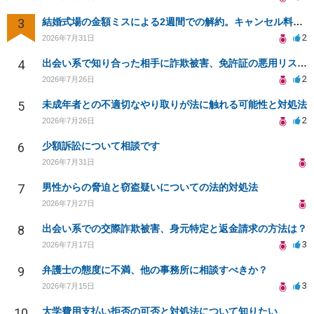
3
結婚式場の金額ミスによる2週間での解約。キャンセル料10万円の免除は可能か。
2
2026年7月31日
4
出会い系で知り合った相手に詐欺被害、免許証の悪用リスクと対策。
2
2026年7月26日
5
未成年者との不適切なやり取りが法に触れる可能性と対処法
2
2026年7月26日
6
少額訴訟について相談です
2026年7月31日
7
男性からの脅迫と窃盗疑いについての法的対処法
2026年7月27日
8
出会い系での交際詐欺被害、身元特定と返金請求の方法は？
3
2026年7月17日
9
弁護士の態度に不満、他の事務所に相談すべきか？
3
2026年7月15日
10
大学費用支払い拒否の可否と対処法について知りたい