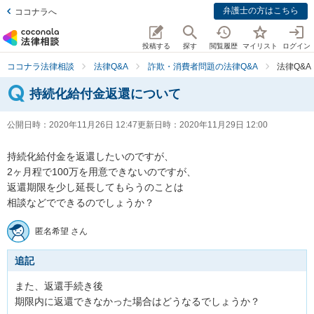
弁護士の方はこちら
ココナラへ
投稿する
探す
閲覧履歴
マイリスト
ログイン
ココナラ法律相談
法律Q&A
詐欺・消費者問題の法律Q&A
法律Q&
持続化給付金返還について
公開日時：
2020年11月26日 12:47
更新日時：
2020年11月29日 12:00
持続化給付金を返還したいのですが、

2ヶ月程で100万を用意できないのですが、

返還期限を少し延長してもらうのことは

相談などでできるのでしょうか？
匿名希望 さん
追記
また、返還手続き後

期限内に返還できなかった場合はどうなるでしょうか？