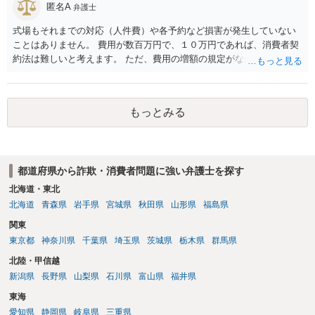
匿名A
弁護士
式場もそれまでの対応（人件費）や各予約など損害が発生していない
ことはありません。 費用が数百万円で、１０万円であれば、消費者契
約法は難しいと考えます。 ただ、費用の増額の規定がなかったのに増
額するのは契約違反ですので、増額に応じずに契約を維持すればよい
ということになり、解約するのは理由がないことになります。
もっとみる
都道府県から詐欺・消費者問題に強い弁護士を探す
北海道・東北
北海道
青森県
岩手県
宮城県
秋田県
山形県
福島県
関東
東京都
神奈川県
千葉県
埼玉県
茨城県
栃木県
群馬県
北陸・甲信越
新潟県
長野県
山梨県
石川県
富山県
福井県
東海
愛知県
静岡県
岐阜県
三重県