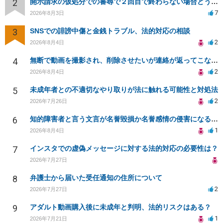
2
開示請求の仮処分での審尋で２回目で終わらない場合どうしたらいいですか
7
2026年8月3日
3
SNSでの誹謗中傷と金銭トラブル、法的対応の相談
2
2026年8月4日
4
無断で動画を撮影され、削除させたいが連絡が返ってこない。
2
2026年8月4日
5
未成年者との不適切なやり取りが法に触れる可能性と対処法
2
2026年7月26日
6
知的障害者と言う文言が名誉毀損か名誉感情の侵害になるか教えてほしい。
1
2026年8月4日
7
インスタでの虚偽メッセージに対する法的対応の必要性は？
2026年7月27日
8
弁護士から届いた受任通知の住所について
2
2026年7月27日
9
アダルト動画購入後に未成年と判明、法的リスクはある？
1
2026年7月21日