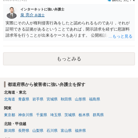
その申込み若しくは約束をして面会を要求すること。 2前項の罪を犯
し、よってわいせつの目的で当該十六歳未満の者と面会をした者は、
インターネットに強い弁護士
二年以下の拘禁刑又は百万円以下の罰金に処する。
泉 亮介
弁護士
実際にその人が権利侵害行為をしたと認められるものであり，それが
証明できる証拠があるということであれば，開示請求を経ずに慰謝料
請求等を行うことが出来るケースもあります。 公開相談の場では回答
は難しいかと思われますので，お手持ちの証拠資料を持参の上弁護士
に個別に相談されると良いでしょう。
もっとみる
都道府県から被害者に強い弁護士を探す
北海道・東北
北海道
青森県
岩手県
宮城県
秋田県
山形県
福島県
関東
東京都
神奈川県
千葉県
埼玉県
茨城県
栃木県
群馬県
北陸・甲信越
新潟県
長野県
山梨県
石川県
富山県
福井県