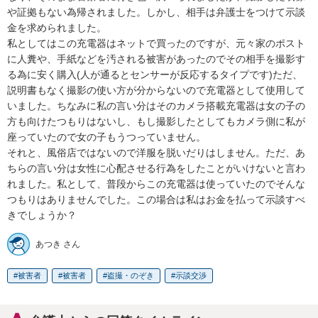
や証拠もない為帰されました。しかし、相手は弁護士をつけて示談
金を求められました。

私としてはこの充電器はネットで買ったのですが、元々家のポスト
に人糞や、手紙などを汚される被害があったのでその相手を撮影す
る為に安く購入(人が通るとセンサーが反応するタイプです)ただ、
説明書もなく撮影の使い方が分からないので充電器として使用して
いました。ちなみに私の言い分はそのカメラ搭載充電器は女の子の
方も向けたつもりはないし、もし撮影したとしてもカメラ側に私が
座っていたので女の子もうつっていません。

それと、風俗店ではないので洋服を脱いだりはしません。ただ、あ
ちらの言い分は女性に心配させる行為をしたことがいけないと言わ
れました。私として、普段からこの充電器は使っていたのでそんな
つもりはありませんでした。この場合は私はお金を払って示談すべ
きでしょうか？
あつき さん
被害者
被害者
盗撮・のぞき
示談交渉