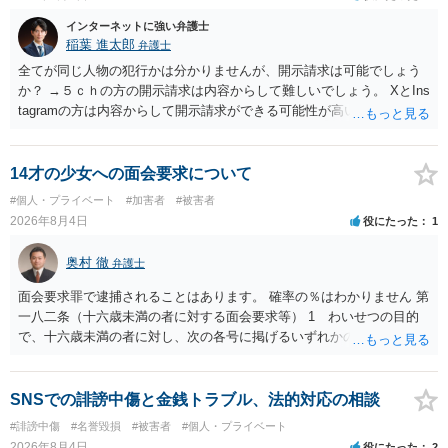
インターネットに強い弁護士
稲葉 進太郎
弁護士
全てが同じ人物の犯行かは分かりませんが、開示請求は可能でしょう
か？ →５ｃｈの方の開示請求は内容からして難しいでしょう。 XとIns
tagramの方は内容からして開示請求ができる可能性が高いでしょう。
ただ、アカウントが削除されていると開示請求は失敗する可能性が高
いでしょう。７月中にアカウントが削除されている場合、今から進め
ても失敗する可能性が高いように思われます。 相手を特定できた場
14才の少女への面会要求について
合、相手に全ての弁護士費用を負担させることは可能でしょうか？ →
#個人・プライベート
#加害者
#被害者
訴訟外の交渉で相手方が認めれば負担させることができるでしょう。
2026年8月4日
役にたった
1
訴訟で判決となった場合は、実際の弁護士費用が認められる場合と認
められない場合があり何ともいえないところでしょう。
奥村 徹
弁護士
面会要求罪で逮捕されることはあります。 確率の％はわかりません 第
一八二条（十六歳未満の者に対する面会要求等） 1 わいせつの目的
で、十六歳未満の者に対し、次の各号に掲げるいずれかの行為をした
者（当該十六歳未満の者が十三歳以上である場合については、その者
が生まれた日より五年以上前の日に生まれた者に限る。）は、一年以
下の拘禁刑又は五十万円以下の罰金に処する。 一 威迫し、偽計を用
SNSでの誹謗中傷と金銭トラブル、法的対応の相談
い又は誘惑して面会を要求すること。 二 拒まれたにもかかわらず、
#誹謗中傷
#名誉毀損
#被害者
#個人・プライベート
反復して面会を要求すること。 三 金銭その他の利益を供与し、又は
2026年8月4日
役にたった
2