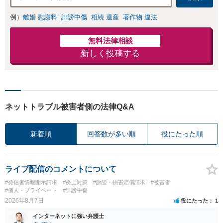
例）
離婚 慰謝料
誹謗中傷
相続 遺産
著作物 違法
無料法律相談
新しく投稿する
ネットトラブル被害者側の法律Q&A
新着順
回答数が多い順
役にたった順
ライブ配信のコメントについて
#発信者情報開示請求
#炎上対策
#訴訟・損害賠償請求
#被害者
#個人・プライベート
#誹謗中傷
2026年8月7日
役にたった
1
インターネットに強い弁護士