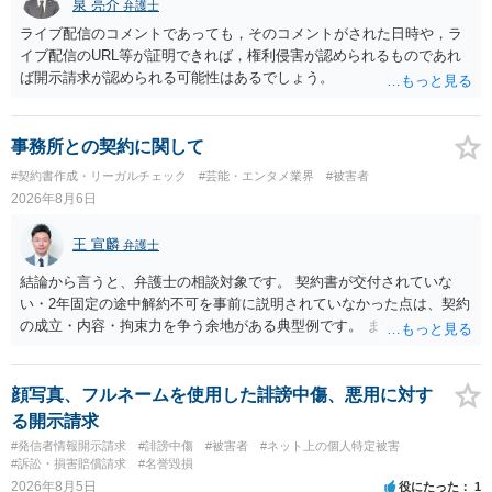
泉 亮介
弁護士
ライブ配信のコメントであっても，そのコメントがされた日時や，ラ
イブ配信のURL等が証明できれば，権利侵害が認められるものであれ
ば開示請求が認められる可能性はあるでしょう。
事務所との契約に関して
#契約書作成・リーガルチェック
#芸能・エンタメ業界
#被害者
2026年8月6日
王 宣麟
弁護士
結論から言うと、弁護士の相談対象です。 契約書が交付されていな
い・2年固定の途中解約不可を事前に説明されていなかった点は、契約
の成立・内容・拘束力を争う余地がある典型例です。 まずは、運営と
のやり取り、規約のスクショ等の証拠を集めて、弁護士に相談されて
みてはいかがでしょうか。 また同時並行で（もしまだされていないの
であれば）書面で退所意思の明確化はしておくべきだと考えます。
顔写真、フルネームを使用した誹謗中傷、悪用に対す
る開示請求
#発信者情報開示請求
#誹謗中傷
#被害者
#ネット上の個人特定被害
#訴訟・損害賠償請求
#名誉毀損
2026年8月5日
役にたった
1