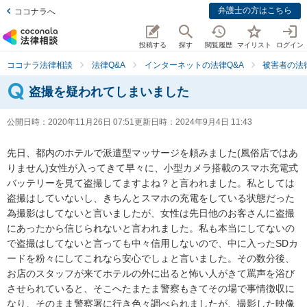
弁護士の方はこちら
ココナラへ
投稿する
探す
閲覧履歴
マイリスト
ログイン
ココナラ法律相談
法律Q&A
インターネットの法律Q&A
被害者の法
盗撮を疑われてしまいました
公開日時：
2020年11月26日 07:51
更新日時：
2024年9月4日 11:43
先日、都内のホテルで派遣型マッサージを頼みました(風俗店ではあ
りません)女性が入ってきて早々に、小型カメラ搭載のスマホ充電式
バッテリーを見て盗撮してますよね？と言われました。私としては
盗撮はしていないし、きちんとスマホの充電をしている状態だった
為撮影はしてないと言いましたが、女性は先日他のお客さんに盗撮
にあったから信じられないと言われました。私も本当にしてないの
で盗撮はしてないと言っても中々信用しないので、中に入ったSDカ
ードを粉々にしてこれなら安心でしょと言いました。その数分後、
お店のスタッフが来てホテルの外に出ると怖い人がきて罵声を浴び
させられていると、そこへたまたま警察もきてその場で事情徴収に
なり、そのまま警察署に行き色々調べられましたが、撮影した映像