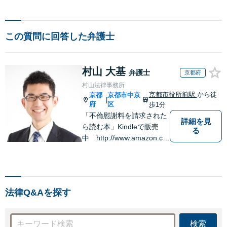
この質問に回答した弁護士
村山 大基
弁護士
京都府
村山法律事務所
京都市役所前駅
から徒
京都
京都市中京
|
府
区
歩1分
「不倫慰謝料を請求された
詳細を見
ら読む本」Kindleで販売
る
中 http://www.amazon.co.
jp/dp/B0FJCDXDNV
法律Q&Aを探す
検索