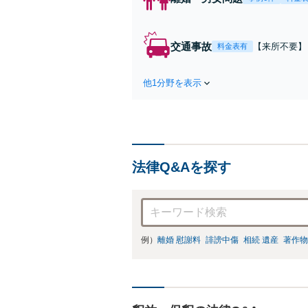
交通事故
【来所不要】
料金表有
失割合・後遺
他1分野を表示
法律Q&Aを探す
例）
離婚 慰謝料
誹謗中傷
相続 遺産
著作物