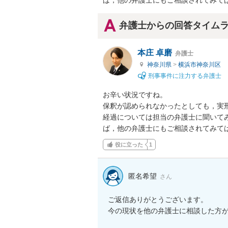
ば，他の弁護士にもご相談されてみて
弁護士からの回答タイム
本庄 卓磨
弁護士
神奈川県
>
横浜市神奈川区
刑事事件に注力する弁護士
お辛い状況ですね。

保釈が認められなかったとしても，実刑
経過については担当の弁護士に聞いて
ば，他の弁護士にもご相談されてみて
役に立った
1
匿名希望
さん
ご返信ありがとうございます。

今の現状を他の弁護士に相談した方