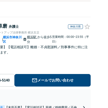
卓磨
弁護士
神奈川県
ートアップ法律事務所 横浜支店
横浜駅
から徒歩5
営業時間：00:00~23:55（平
川
横浜市神奈川
|
区
日）
分
要】【電話相談可】離婚・不貞慰謝料／刑事事件に特に注
ます。
メールでお問い合わせ
【来所不要】【電話相談可】親権／婚姻費用／不倫慰
表有