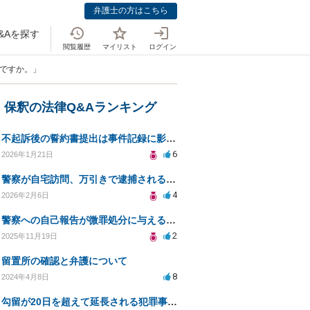
弁護士の方はこちら
&Aを探す
閲覧履歴
マイリスト
ログイン
のですか。」
・保釈の法律Q&Aランキング
不起訴後の誓約書提出は事件記録に影響するか？
6
2026年1月21日
警察が自宅訪問、万引きで逮捕される可能性は？
4
2026年2月6日
警察への自己報告が微罪処分に与える影響は？
2
2025年11月19日
留置所の確認と弁護について
8
2024年4月8日
勾留が20日を超えて延長される犯罪事例について教えてください