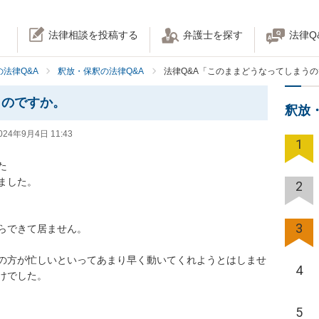
法律相談を投稿する
弁護士を探す
法律Q
法律Q&A
釈放・保釈の法律Q&A
法律Q&A「このままどうなってしまう
うのですか。
釈放
024年9月4日 11:43
1


した。

2
3
できて居ません。

の方が忙しいといってあまり早く動いてくれようとはしませ
4
した。

5