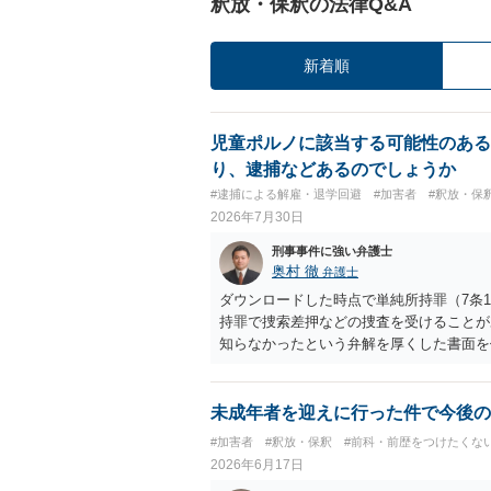
釈放・保釈の法律Q&A
新着順
児童ポルノに該当する可能性のある
り、逮捕などあるのでしょうか
#逮捕による解雇・退学回避
#加害者
#釈放・保
2026年7月30日
刑事事件に強い弁護士
奥村 徹
弁護士
ダウンロードした時点で単純所持罪（7条
持罪で捜索差押などの捜査を受けることが
知らなかったという弁解を厚くした書面を
未成年者を迎えに行った件で今後の
#加害者
#釈放・保釈
#前科・前歴をつけたくな
2026年6月17日