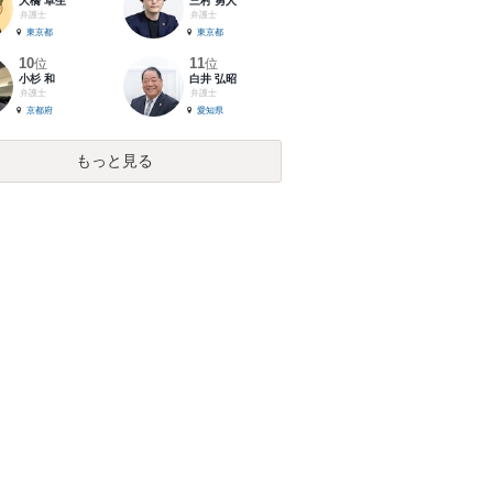
大橋 卓生
三村 勇人
弁護士
弁護士
東京都
東京都
10
11
位
位
小杉 和
白井 弘昭
弁護士
弁護士
京都府
愛知県
もっと見る