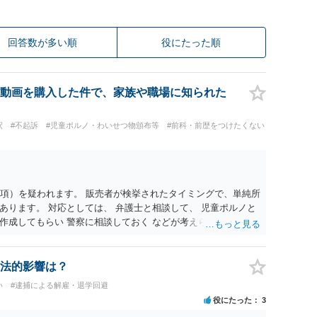
回答数が多い順
役にたった順
動画を購入した件で、家族や職場に知られた
釈
#不起訴
#児童ポルノ・わいせつ物頒布等
#前科・前歴をつけたくない
1項）を疑われます。 販売者が検挙されたタイミングで、単純所
あります。 対応としては、 弁護士と相談して、 児童ポルノと
作成してもらい 警察に相談しておく などが考えられます。
法的影響は？
い
#逮捕による解雇・退学回避
役にたった
3