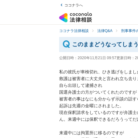
ココナラへ
ココナラ法律相談
法律Q&A
刑事事件の
このままどうなってしま
公開日時：
2020年11月21日 09:57
更新日時：
2
私の彼氏が車検切れ、ひき逃げをしました
救護は被害者に大丈夫と言われ立ち去りま
自ら出頭して逮捕され

国選弁護士の方がついてくれたのですが

被害者の事はなにも分からず示談の話すら
起訴は先週の金曜にされました。

現在保釈請求をしているのですが弁護士
ん。来週中には保釈できるだろうってだけで
来週中には拘置所に移るのですが
