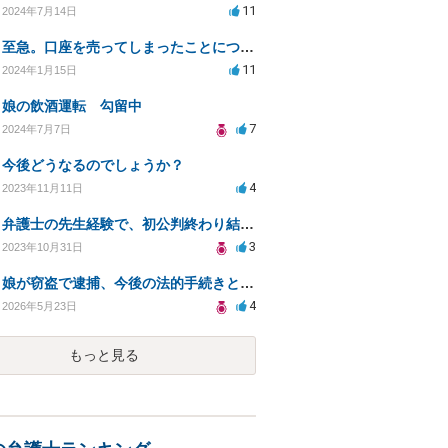
11
2024年7月14日
至急。口座を売ってしまったことについて
11
2024年1月15日
娘の飲酒運転 勾留中
7
2024年7月7日
今後どうなるのでしょうか？
4
2023年11月11日
弁護士の先生経験で、初公判終わり結審です、判決は、実刑？執行猶予?示談成立、初犯 見解お願い致します
3
2023年10月31日
娘が窃盗で逮捕、今後の法的手続きと対応策は？
4
2026年5月23日
もっと見る