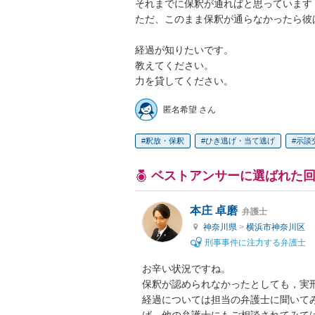
それまでに保釈が通ればと思っています

ただ、このまま保釈が通らなかったら彼は
経過が知りたいです。

教えてください。

匿名希望 さん
釈放・保釈
ひき逃げ・当て逃げ
示談
ベストアンサーに選ばれた
本庄 卓磨
弁護士
神奈川県
>
横浜市神奈川区
刑事事件に注力する弁護士
お辛い状況ですね。

保釈が認められなかったとしても，実刑
経過については担当の弁護士に聞いて