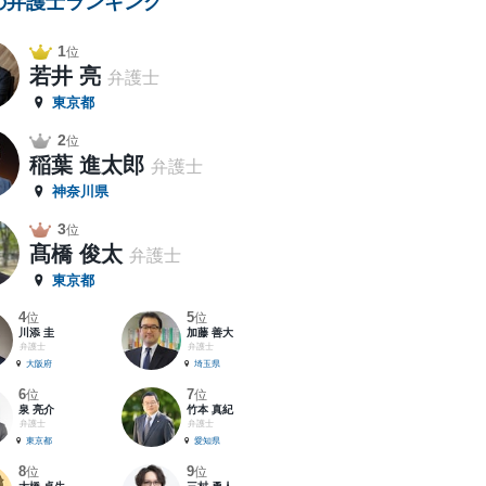
の弁護士ランキング
1
位
若井 亮
弁護士
東京都
2
位
稲葉 進太郎
弁護士
神奈川県
3
位
髙橋 俊太
弁護士
東京都
4
5
位
位
川添 圭
加藤 善大
弁護士
弁護士
大阪府
埼玉県
6
7
位
位
泉 亮介
竹本 真紀
弁護士
弁護士
東京都
愛知県
8
9
位
位