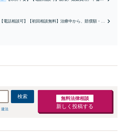
謝料／別居などの争点を整理し、見通しと方針を提示
します。
【電話相談可】【初回相談無料】治療中から、賠償額・過
障害の見通しを整理し、納得感ある解決を目指します。
検索
無料法律相談
新しく投稿する
 違法