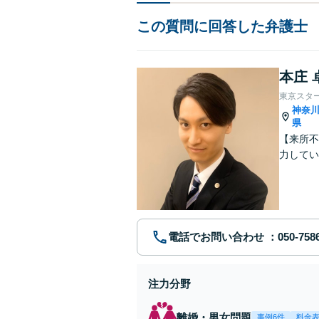
この質問に回答した弁護士
本庄 
東京スタ
神奈
県
【来所不
力してい
電話でお問い合わせ
注力分野
離婚・男女問題
事例6件
料金