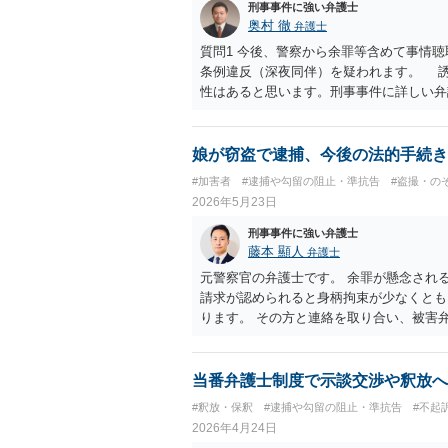
刑事事件に強い弁護士
奥村 徹
弁護士
質問1 今後、警察から余罪等含めて事情
条例違反（深夜同伴）を疑われます。 
性はあると思います。刑事事件に詳しい弁護
連絡が来た場合、もう連絡してこないでほ
か送信すると、口止め・口裏合わせと誤解
娘が窃盗で逮捕、今後の法的手続き
#加害者
#逮捕や勾留の阻止・準抗告
#盗撮・の
2026年5月23日
刑事事件に強い弁護士
藤本 顯人
弁護士
元警察官の弁護士です。 余罪が懸念され
請求が認められると身柄拘束が少なくとも
ります。 その方と連絡を取り合い、被害
届取り下げとまでいななくても被害弁済す
しても、身元引受人に親御さんになってい
当番弁護士制度で示談交渉や釈放へ
#釈放・保釈
#逮捕や勾留の阻止・準抗告
#不起
2026年4月24日