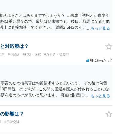
聴取されることはありますでしょうか？ →未成年誘拐とか青少年
誘拐は重い罪なので、最初は始末書でも、後日、取調になる可能
士に直接相談してください。 質問2 SNSの別アカウントから
しい旨を伝えることは大丈夫でしょうか？ → こちらからなに
される恐れがあるので、無視するのがいいでしょう
と対応策は？
ぞき
#不起訴
#釈放・保釈
#万引き・窃盗罪
役にたった
4
る事案のため検察官は勾留請求すると思います。 その後は勾留
10日間続くのですが、この間に国選弁護人が付されることにな
弁済を進めるのが良いと思います。 窃盗は財産犯なので、被害
ればかなり有利な判断に傾きます。 また、早期釈放を目指すと
ただきつつ弁済を進めるのが肝心です。
の影響は？
訴
#示談交渉