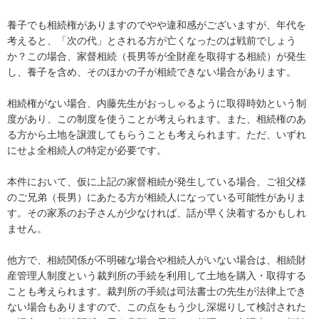
養子でも相続権がありますのでやや違和感がございますが、年代を
考えると、「次の代」とされる方が亡くなったのは戦前でしょう
か？この場合、家督相続（長男等が全財産を取得する相続）が発生
し、養子を含め、そのほかの子が相続できない場合があります。

相続権がない場合、内藤先生がおっしゃるように取得時効という制
度があり、この制度を使うことが考えられます。また、相続権のあ
る方から土地を譲渡してもらうことも考えられます。ただ、いずれ
にせよ全相続人の特定が必要です。

本件において、仮に上記の家督相続が発生している場合、ご祖父様
のご兄弟（長男）にあたる方が相続人になっている可能性がありま
す。その家系のお子さんが少なければ、話が早く決着するかもしれ
ません。

他方で、相続関係が不明確な場合や相続人がいない場合は、相続財
産管理人制度という裁判所の手続を利用して土地を購入・取得する
ことも考えられます。裁判所の手続は司法書士の先生が法律上でき
ない場合もありますので、この点をもう少し深堀りして検討された