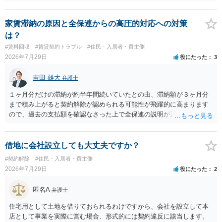
ることを禁止する旨を明記することは理に適ったものです。 契約締結
交渉である以上賃借人が拒んだ場合には入りませんが、提案するのは
良い方法と思います。
家賃滞納の原因と全保連からの高圧的対応への対策
は？
#賃料回収
#賃貸契約トラブル
#住民・入居者・買主側
2026年7月29日
役にたった
3
吉田 雄大
弁護士
１ヶ月分だけの滞納が約半年間続いていたとの由、滞納額が３ヶ月分
まで積み上がると契約解除が認められる可能性が飛躍的に高まります
ので、過去の支払額を確認なさった上で全保連の説明が正しければ、
全部又は一部を支払うのが最善の方法です。 約半年間も放置されてい
た理由は気になるところですが、中身のある返答は期待できないと思
います。
借地に会社設立しても大丈夫ですか？
#契約解除
#住民・入居者・買主側
2026年7月29日
役にたった
2
匿名A
弁護士
住宅用として土地を借りておられるわけですから、会社を設立して本
店として事業を実際に営む場合、形式的には契約違反に該当します。