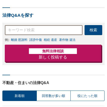
法律Q&Aを探す
検索
例）
離婚 慰謝料
誹謗中傷
相続 遺産
著作物 違法
無料法律相談
新しく投稿する
不動産・住まいの法律Q&A
新着順
回答数が多い順
役にたった順