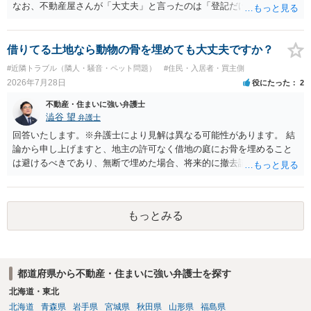
なお、不動産屋さんが「大丈夫」と言ったのは「登記だけなら実務上
トラブルになることは少ない」という経験則に基づいたものと推測さ
れますが、これは法的な保証ではありません。 ただ、解除まで認めら
れるかどうかについては信頼関係が破壊されたかどうかで判断されま
借りてる土地なら動物の骨を埋めても大丈夫ですか？
すので、建物を事務所・店舗用に大きく改築する等までなさらない限
#近隣トラブル（隣人・騒音・ペット問題）
#住民・入居者・買主側
り、リスクはそれほど大きくないかもしれません。 しかしそれでも、
2026年7月28日
役にたった
2
大家さんが契約違反を口実に、将来の更新時に更新料の上乗せを要求
したり、立ち退きを迫る材料に使ったりする可能性は否定できませ
不動産・住まいに強い弁護士
ん。
澁谷 望
弁護士
回答いたします。※弁護士により見解は異なる可能性があります。 結
論から申し上げますと、地主の許可なく借地の庭にお骨を埋めること
は避けるべきであり、無断で埋めた場合、将来的に撤去請求や退去時
の損害賠償（原状回復費用）を求められるリスクがあります。 法律
上、自分のペットの遺骨を埋める行為自体は墓地埋葬法違反や不法投
棄には該当しないため、犯罪になるわけではありません。しかし、建
もっとみる
物の所有者は質問者様であっても、土地の所有権はあくまで地主にあ
ります。そのため、地主に無断でお骨を埋める行為は、他人の所有権
を侵害する行為や、借地人としての善管注意義務違反とみなされる可
能性が高いのが私見です。 どうしてもお近くで供養されたい場合は、
都道府県から不動産・住まいに強い弁護士を探す
事前に地主へ相談して許可を得るか、土地に直接埋めずに大きめの鉢
植え等で供養する「プランター葬」や、ペット霊園等への納骨を検討
北海道・東北
されるのが確実かと思います。
北海道
青森県
岩手県
宮城県
秋田県
山形県
福島県