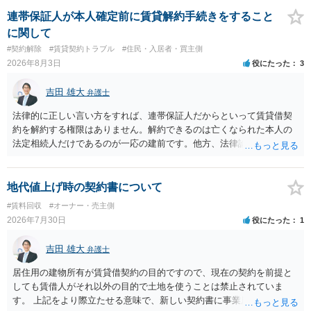
連帯保証人が本人確定前に賃貸解約手続きをすること
に関して
#契約解除
#賃貸契約トラブル
#住民・入居者・買主側
2026年8月3日
役にたった
3
吉田 雄大
弁護士
法律的に正しい言い方をすれば、連帯保証人だからといって賃貸借契
約を解約する権限はありません。解約できるのは亡くなられた本人の
法定相続人だけであるのが一応の建前です。他方、法律論はさてお
き、事実上であれ明渡が完了すれば賃貸人としてはそれ以上のことを
する動機づけがなくなります。 今回進められつつある手続はあくまで
も、建物を賃貸人に一日も早く明け渡すための便宜的方法として理解
地代値上げ時の契約書について
するのが良いと思います。またその方法で進めた方が、連帯保証人で
#賃料回収
#オーナー・売主側
あるお知り合いさんにとっても、自身の経済的負担を最小限に食い止
2026年7月30日
役にたった
1
められるため望ましいやり方だといえます。
吉田 雄大
弁護士
居住用の建物所有が賃貸借契約の目的ですので、現在の契約を前提と
しても賃借人がそれ以外の目的で土地を使うことは禁止されていま
す。 上記をより際立たせる意味で、新しい契約書に事業用として用い