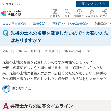
弁護士の方はこちら
ココナラへ
投稿する
探す
閲覧履歴
マイリスト
ログイン
ココナラ法律相談
法律Q&A
不動産・住まいの法律Q&A
法律Q&A
先祖の土地の名義を変更したいのですが良い方法
はありますか？
公開日時：
2020年11月13日 18:29
更新日時：
2024年9月4日 11:43
先祖の土地の名義を変更したいのですが可能でしょうか？

一度、名義変更しようと思い司法書士に聞いて調べてもらった結
果、先祖の土地の名義人の次の代と自分の祖父が養子という関係の
ため相続出来ないと言われました。何か良い方法はありませんか？
匿名希望 さん
弁護士からの回答タイムライン