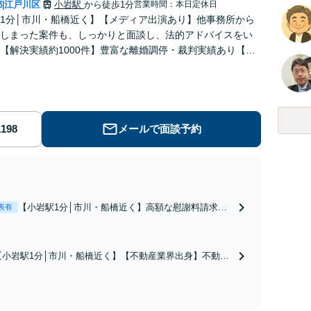
都
江戸川区
小岩駅
から徒歩1分
営業時間：本日定休日
|
1分│市川・船橋近く】【メディア出演あり】他事務所から
しまった案件も、しっかりと面談し、法的アドバイスをい
【解決実績約1000件】豊富な離婚調停・裁判実績あり【不
出身】豊富な専門知識あり
メールで面談予約
【小岩駅1分│市川・船橋近く】高額な慰謝料請求の
表有
回避、裁判提起前の和解、子の認知と養育費請求な
ど実績多数【不動産業界出身】知見を活かし、持ち
家の財産分与に対応！離婚に関するお悩みは、お気
【小岩駅1分│市川・船橋近く】【不動産業界出身】不動産
軽にご相談ください【メディア出演】【早朝・夜間
を含む複雑な相続の手続き、遺言書作成に強みあり！【江
対応可】
戸川区内出張サービス実施中】来所が難しい地域の皆さま
も、気兼ねなくお問い合わせください【メディア出演】