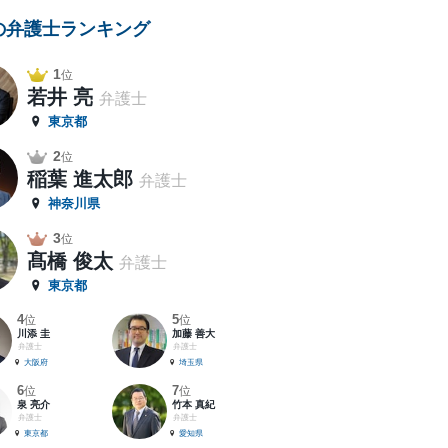
の弁護士ランキング
1
位
若井 亮
弁護士
東京都
2
位
稲葉 進太郎
弁護士
神奈川県
3
位
髙橋 俊太
弁護士
東京都
4
5
位
位
川添 圭
加藤 善大
弁護士
弁護士
大阪府
埼玉県
6
7
位
位
泉 亮介
竹本 真紀
弁護士
弁護士
東京都
愛知県