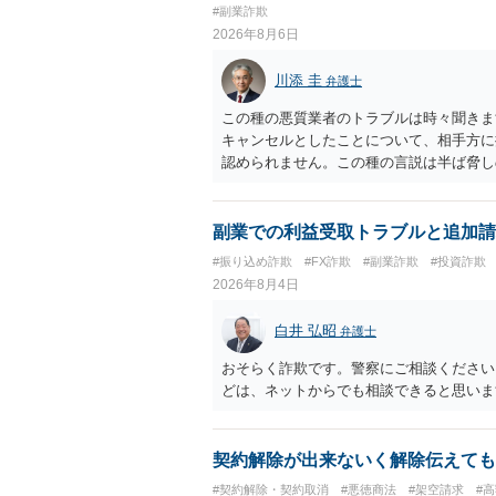
#副業詐欺
2026年8月6日
川添 圭
弁護士
この種の悪質業者のトラブルは時々聞きま
キャンセルとしたことについて、相手方に
認められません。この種の言説は半ば脅し
し、連絡を無視してよいかどうかのアドバ
ば、弁護士へ依頼して警告してもらうこと
副業での利益受取トラブルと追加請
#振り込め詐欺
#FX詐欺
#副業詐欺
#投資詐欺
2026年8月4日
白井 弘昭
弁護士
おそらく詐欺です。警察にご相談ください
どは、ネットからでも相談できると思いま
契約解除が出来ないく解除伝えても
#契約解除・契約取消
#悪徳商法
#架空請求
#