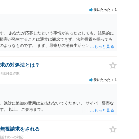
役にたった
1
す。 あなたが応募したという事情があったとしても、結果的に
損害が発生することは通常は観念できず、法的措置を採っても
のようなものです。 まず、最寄りの消費生活センターへ相談
イスを受けられることをお勧めします。しつこいようであれ
も必要になるかもしれません。
求の対処法とは？
#還付金詐欺
役にたった
1
。絶対に追加の費用は支払わないでください。 サイバー警察な
す。 以上、ご参考まで。
無視請求をされる
高額請求への対応