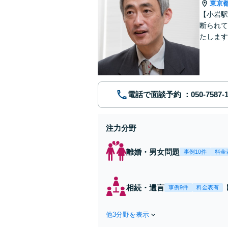
東京
【小岩駅
断られて
たします
動産業界
電話で面談予約
注力分野
離婚・男女問題
事例10件
料金
相続・遺言
事例9件
料金表有
他3分野を表示