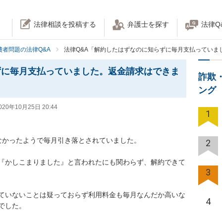
法律相談を投稿する
弁護士を探す
法律Q
費者問題の法律Q&A
法律Q&A「解約したはずなのに知らずに毎月支払っていま
ずに毎月支払っていました。返金請求はできま
詐欺
ング
020年10月25日 20:44
1
かったようで毎月引き落とされていました。

2
『かしこまりました』と言われたにも関わらず、解約できて
3
ていないことは疑っておらず利用料金も毎月なんだか高いな
4
た。
