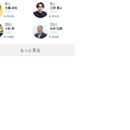
8
9
位
位
大橋 卓生
三村 勇人
弁護士
弁護士
東京都
東京都
10
11
位
位
小杉 和
白井 弘昭
弁護士
弁護士
京都府
愛知県
もっと見る