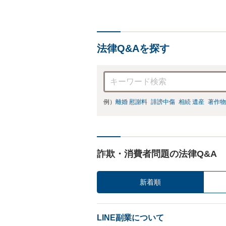
法律Q&Aを探す
例）
離婚 慰謝料
誹謗中傷
相続 遺産
著作物
詐欺・消費者問題の法律Q&A
新着順
LINE副業について