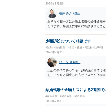
2026年8月2日
稲井 要介
弁護士
おそらく相手方に弁護士名義の受任通知を
われます。弁護士に早めに相談されること
少額訴訟について相談です
#詐欺の法的措置
#本名・住所・電話番号が判明
2026年7月31日
肥田 弘昭
弁護士
上記の事情であっても、少額訴訟自体は違
をしっかりと調査した方がリスクが低減す
結婚式場の金額ミスによる2週間で
#返金請求
#契約解除・契約取消
2026年7月31日