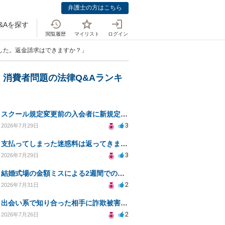
弁護士の方はこちら
&Aを探す
閲覧履歴
マイリスト
ログイン
した。返金請求はできますか？」
・消費者問題の法律Q&Aランキ
スクール規定変更前の入会者に新規定は適用されるのか
3
2026年7月29日
支払ってしまった迷惑料は返ってきますか？
3
2026年7月29日
結婚式場の金額ミスによる2週間での解約。キャンセル料10万円の免除は可能か。
2
2026年7月31日
出会い系で知り合った相手に詐欺被害、免許証の悪用リスクと対策。
2
2026年7月26日