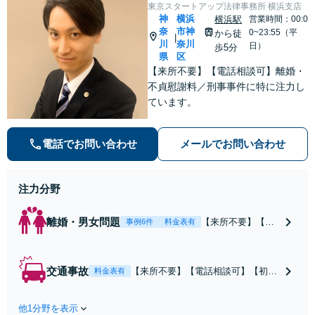
東京スタートアップ法律事務所 横浜支店
神
横浜
横浜駅
営業時間：00:0
奈
市神
0~23:55（平
から徒
|
川
奈川
日）
歩5分
県
区
【来所不要】【電話相談可】離婚・
不貞慰謝料／刑事事件に特に注力し
ています。
電話でお問い合わせ
メールでお問い合わせ
注力分野
離婚・男女問題
【来所不要】【電
事例6件
料金表有
話相談可】親権／
婚姻費用／不倫慰
謝料／別居などの
交通事故
【来所不要】【電話相談可】【初回
料金表有
争点を整理し、見
相談無料】治療中から、賠償額・過
通しと方針を提示
失割合・後遺障害の見通しを整理
します。
他1分野を表示
し、納得感ある解決を目指します。