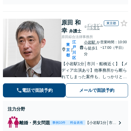
原田 和
東京都
インタビュ
ーを見る
幸
弁護士
原田綜合法律事務所
江
小岩駅
か
営業時間：10:00
東
戸
~17:00（平日）
ら徒歩1
京
|
川
分
都
区
【小岩駅1分│市川・船橋近く】【メ
ディア出演あり】他事務所から断ら
れてしまった案件も、しっかりと面
談し、法的アドバイスをいたします
【解決実績約1000件】豊富な離婚調
電話で面談予約
メールで面談予約
停・裁判実績あり【不動産業界出
身】豊富な専門知識あり
注力分野
離婚・男女問題
【小岩駅1分│市
事例10件
料金表有
川・船橋近く】高