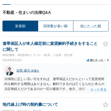
不動産・住まいの法律Q&A
新着順
回答数が多い順
役にたった順
連帯保証人が本人確定前に賃貸解約手続きをすること
に関して
#契約解除
#賃貸契約トラブル
#住民・入居者・買主側
2026年8月3日
役にたった
3
吉田 雄大
弁護士
法律的に正しい言い方をすれば、連帯保証人だからといって賃貸借契
約を解約する権限はありません。解約できるのは亡くなられた本人の
法定相続人だけであるのが一応の建前です。他方、法律論はさてお
き、事実上であれ明渡が完了すれば賃貸人としてはそれ以上のことを
する動機づけがなくなります。 今回進められつつある手続はあくまで
も、建物を賃貸人に一日も早く明け渡すための便宜的方法として理解
地代値上げ時の契約書について
するのが良いと思います。またその方法で進めた方が、連帯保証人で
#賃料回収
#オーナー・売主側