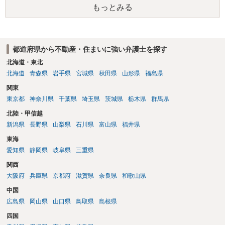
もっとみる
物の所有者は質問者様であっても、土地の所有権はあくまで地主にあ
ります。そのため、地主に無断でお骨を埋める行為は、他人の所有権
を侵害する行為や、借地人としての善管注意義務違反とみなされる可
能性が高いのが私見です。 どうしてもお近くで供養されたい場合は、
都道府県から不動産・住まいに強い弁護士を探す
事前に地主へ相談して許可を得るか、土地に直接埋めずに大きめの鉢
植え等で供養する「プランター葬」や、ペット霊園等への納骨を検討
北海道・東北
されるのが確実かと思います。
北海道
青森県
岩手県
宮城県
秋田県
山形県
福島県
関東
東京都
神奈川県
千葉県
埼玉県
茨城県
栃木県
群馬県
北陸・甲信越
新潟県
長野県
山梨県
石川県
富山県
福井県
東海
愛知県
静岡県
岐阜県
三重県
関西
大阪府
兵庫県
京都府
滋賀県
奈良県
和歌山県
中国
広島県
岡山県
山口県
鳥取県
島根県
四国