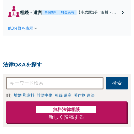
額な慰謝料請求の
回避、裁判提起前
相続・遺言
【小岩駅1分│市川・船
事例9件
料金表有
の和解、子の認知
橋近く】【不動産業界
と養育費請求など
出身】不動産を含む複
実績多数【不動産
他3分野を表示
雑な相続の手続き、遺
業界出身】知見を
言書作成に強みあり！
活かし、持ち家の
【江戸川区内出張サー
財産分与に対応！
ビス実施中】来所が難
離婚に関するお悩
しい地域の皆さまも、
みは、お気軽にご
気兼ねなくお問い合わ
相談ください【メ
法律Q&Aを探す
せください【メディア
ディア出演】【早
出演】【早朝・夜間・
朝・夜間対応可】
休日対応可】
検索
例）
離婚 慰謝料
誹謗中傷
相続 遺産
著作物 違法
無料法律相談
新しく投稿する