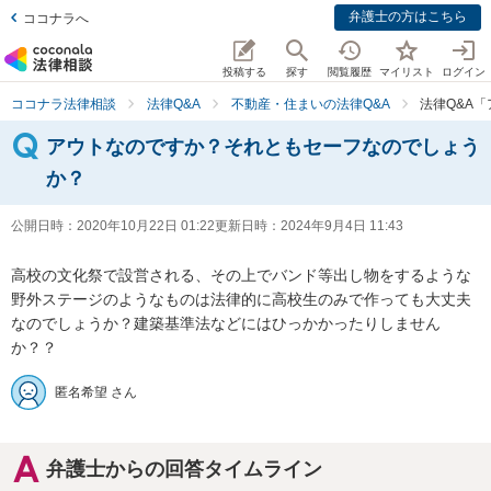
弁護士の方はこちら
ココナラへ
投稿する
探す
閲覧履歴
マイリスト
ログイン
ココナラ法律相談
法律Q&A
不動産・住まいの法律Q&A
法律Q&A
アウトなのですか？それともセーフなのでしょう
か？
公開日時：
2020年10月22日 01:22
更新日時：
2024年9月4日 11:43
高校の文化祭で設営される、その上でバンド等出し物をするような
野外ステージのようなものは法律的に高校生のみで作っても大丈夫
なのでしょうか？建築基準法などにはひっかかったりしません
か？？
匿名希望 さん
弁護士からの回答タイムライン