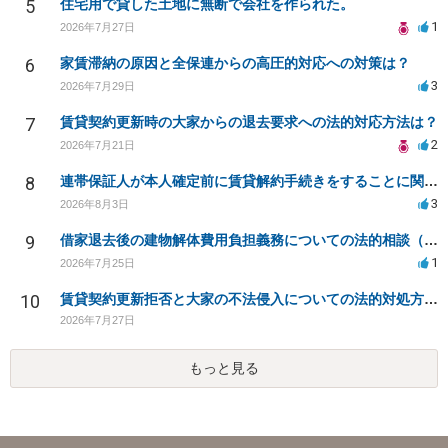
5
住宅用で貸した土地に無断で会社を作られた。
1
2026年7月27日
6
家賃滞納の原因と全保連からの高圧的対応への対策は？
3
2026年7月29日
7
賃貸契約更新時の大家からの退去要求への法的対応方法は？
2
2026年7月21日
8
連帯保証人が本人確定前に賃貸解約手続きをすることに関して
3
2026年8月3日
9
借家退去後の建物解体費用負担義務についての法的相談（補足説明修正）
1
2026年7月25日
10
賃貸契約更新拒否と大家の不法侵入についての法的対処方法は？
2026年7月27日
もっと見る