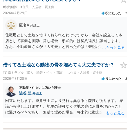
#契約解除
#住民・入居者・買主側
2026年7月29日
役にたった
2
匿名A
弁護士
住宅用として土地を借りておられるわけですから、会社を設立して本
店として事業を実際に営む場合、形式的には契約違反に該当します。
なお、不動産屋さんが「大丈夫」と言ったのは「登記だけなら実務上
トラブルになることは少ない」という経験則に基づいたものと推測さ
れますが、これは法的な保証ではありません。 ただ、解除まで認めら
れるかどうかについては信頼関係が破壊されたかどうかで判断されま
借りてる土地なら動物の骨を埋めても大丈夫ですか？
すので、建物を事務所・店舗用に大きく改築する等までなさらない限
#近隣トラブル（隣人・騒音・ペット問題）
#住民・入居者・買主側
り、リスクはそれほど大きくないかもしれません。 しかしそれでも、
2026年7月28日
役にたった
2
大家さんが契約違反を口実に、将来の更新時に更新料の上乗せを要求
したり、立ち退きを迫る材料に使ったりする可能性は否定できませ
不動産・住まいに強い弁護士
ん。
澁谷 望
弁護士
回答いたします。※弁護士により見解は異なる可能性があります。 結
論から申し上げますと、地主の許可なく借地の庭にお骨を埋めること
は避けるべきであり、無断で埋めた場合、将来的に撤去請求や退去時
の損害賠償（原状回復費用）を求められるリスクがあります。 法律
上、自分のペットの遺骨を埋める行為自体は墓地埋葬法違反や不法投
棄には該当しないため、犯罪になるわけではありません。しかし、建