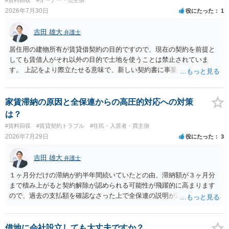
あるお知り合いさんにとっても、自身の経済的負担を最小限に食い止
2026年7月30日
役にたった
1
められるため望ましいやり方だといえます。
吉田 雄大
弁護士
居住用の建物所有が賃貸借契約の目的ですので、現在の契約を前提と
しても賃借人がそれ以外の目的で土地を使うことは禁止されていま
す。 上記をより際立たせる意味で、新しい契約書に事業用として用い
ることを禁止する旨を明記することは理に適ったものです。 契約締結
交渉である以上賃借人が拒んだ場合には入りませんが、提案するのは
良い方法と思います。
家賃滞納の原因と全保連からの高圧的対応への対策
は？
#賃料回収
#賃貸契約トラブル
#住民・入居者・買主側
2026年7月29日
役にたった
3
吉田 雄大
弁護士
１ヶ月分だけの滞納が約半年間続いていたとの由、滞納額が３ヶ月分
まで積み上がると契約解除が認められる可能性が飛躍的に高まります
ので、過去の支払額を確認なさった上で全保連の説明が正しければ、
全部又は一部を支払うのが最善の方法です。 約半年間も放置されてい
た理由は気になるところですが、中身のある返答は期待できないと思
います。
借地に会社設立しても大丈夫ですか？