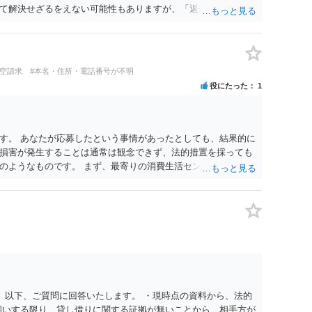
て解決せざるをえない可能性もありますが、「返金は絶対にし
底的に強気で対応することになるでしょう。
架空請求
#本名・住所・電話番号が不明
役にたった
1
す。 あなたが応募したという事情があったとしても、結果的に
損害が発生することは通常は観念できず、法的措置を採っても
のようなものです。 まず、最寄りの消費生活センターへ相談
イスを受けられることをお勧めします。しつこいようであれ
も必要になるかもしれません。
。 以下、ご質問に回答いたします。 ・現時点の資料から、法的
伺いする限り、貸し借りに関する証拠が無いことから、相手方が