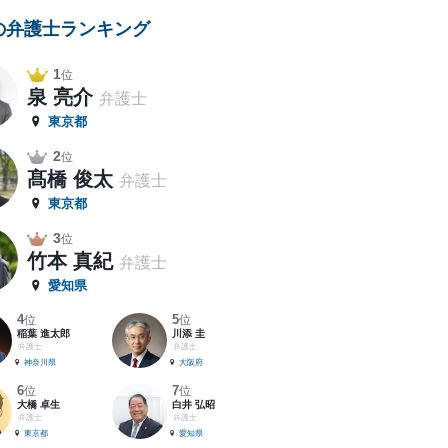
の弁護士ランキング
1
位
泉 亮介
弁護士
東京都
2
位
髙橋 俊太
弁護士
東京都
3
位
竹本 真紀
弁護士
愛知県
4
5
位
位
稲葉 進太郎
川添 圭
弁護士
弁護士
神奈川県
大阪府
6
7
位
位
大橋 卓生
白井 弘昭
弁護士
弁護士
東京都
愛知県