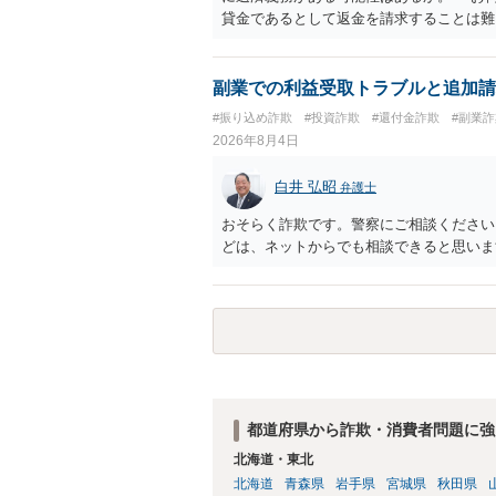
貸金であるとして返金を請求することは難
のように対応するのが適切か。 贈与か
とするケースも散見されます。 ご自身
ださい。 ・相手へ送る回答文についてア
副業での利益受取トラブルと追加請
般的に無料法律相談での対応外になろう
#振り込め詐欺
#投資詐欺
#還付金詐欺
#副業詐
用をご確認ください。
2026年8月4日
白井 弘昭
弁護士
おそらく詐欺です。警察にご相談ください
どは、ネットからでも相談できると思いま
都道府県から詐欺・消費者問題に強
北海道・東北
北海道
青森県
岩手県
宮城県
秋田県