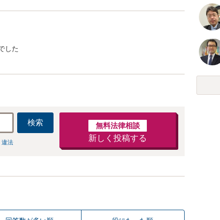
でした
検索
無料法律相談
新しく投稿する
 違法