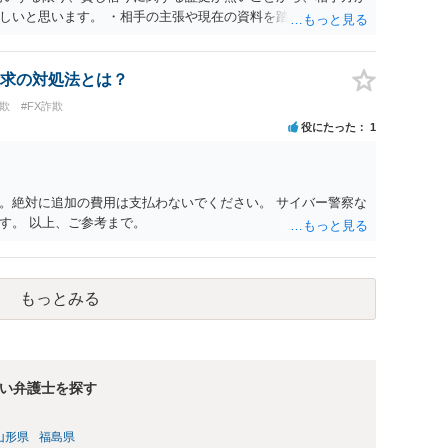
しいと思います。 ・相手の主張や現在の資料を踏まえ、今後ど
消費貸借かの争いにおいては、様々な圧力をかけて回収をしよう
での対応に窮するようであれば、代理人を立てることもご検討く
ドバイスをいただけるか。 具体的な回答内容については、一
求の対処法とは？
かと思います。 法律事務所にご連絡いただき、対応の可否や費
欺
#FX詐欺
役にたった
1
。絶対に追加の費用は支払わないでください。 サイバー警察な
す。 以上、ご参考まで。
もっとみる
い弁護士を探す
山形県
福島県