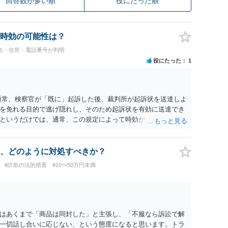
回答数が多い順
役にたった順
時効の可能性は？
名・住所・電話番号が判明
役にたった
1
通常、検察官が「既に」起訴した後、裁判所が起訴状を送達しよ
を免れる目的で逃げ隠れし、そのため起訴状を有効に送達でき
というだけでは、通常、この規定によって時効が停止するわけ
件化するという部分ではややハードルが高いように見受けられま
ているのであれば、民事事件として、損害賠償請求や貸金返還請
方法も考えられますが、結局は相手方に資力があるか否かによ
、どのように対処すべきか？
#詐欺の法的措置
#10〜50万円未満
はあくまで「商品は同封した」と主張し、「不服なら訴訟で解
一切話し合いに応じない、という態度になると思います。トラ