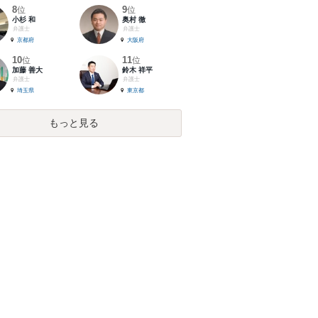
8
9
位
位
小杉 和
奥村 徹
弁護士
弁護士
京都府
大阪府
10
11
位
位
加藤 善大
鈴木 祥平
弁護士
弁護士
埼玉県
東京都
もっと見る