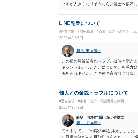
ブルが大きくなりそうなら弁護士へ依頼し
たくありません」ということであれば、徹
LINE副業について
#副業詐欺
#悪徳商法
#恐喝・脅迫への対応
#
2026年8月6日
川添 圭
弁護士
この種の悪質業者のトラブルは時々聞きま
キャンセルとしたことについて、相手方に
認められません。この種の言説は半ば脅し
し、連絡を無視してよいかどうかのアドバ
ば、弁護士へ依頼して警告してもらうこと
知人との金銭トラブルについて
#返金請求
#本名・住所・電話番号が判明
2026年8月8日
詐欺・消費者問題に強い弁護士
若井 亮
弁護士
初めまして。 ご相談内容を拝見しました
に返済義務がある可能性はあるか。 お