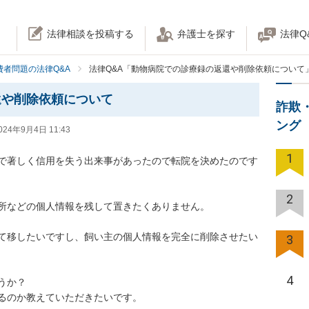
法律相談を投稿する
弁護士を探す
法律Q
費者問題の法律Q&A
法律Q&A「動物病院での診療録の返還や削除依頼について
還や削除依頼について
詐欺
ング
024年9月4日 11:43
1
で著しく信用を失う出来事があったので転院を決めたのです
2
などの個人情報を残して置きたくありません。

て移したいですし、飼い主の個人情報を完全に削除させたい
3
4
？

のか教えていただきたいです。
