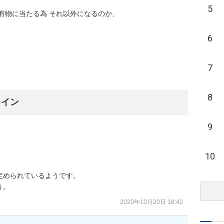
5
物に当たる為 それ以外になるのか、

6
7
8
ライン
9
10


められているようです。

う。
2020年10月20日 18:42