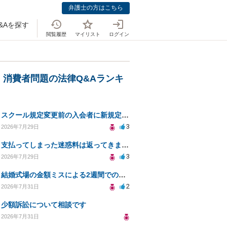
弁護士の方はこちら
&Aを探す
閲覧履歴
マイリスト
ログイン
」
・消費者問題の法律Q&Aランキ
スクール規定変更前の入会者に新規定は適用されるのか
3
2026年7月29日
支払ってしまった迷惑料は返ってきますか？
3
2026年7月29日
結婚式場の金額ミスによる2週間での解約。キャンセル料10万円の免除は可能か。
2
2026年7月31日
少額訴訟について相談です
2026年7月31日