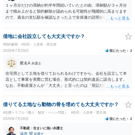
１ヶ月分だけの滞納が約半年間続いていたとの由、滞納額が３ヶ月分
まで積み上がると契約解除が認められる可能性が飛躍的に高まります
ので、過去の支払額を確認なさった上で全保連の説明が正しければ、
全部又は一部を支払うのが最善の方法です。 約半年間も放置されてい
た理由は気になるところですが、中身のある返答は期待できないと思
います。
借地に会社設立しても大丈夫ですか？
#契約解除
#住民・入居者・買主側
2026年7月29日
役にたった
2
匿名A
弁護士
住宅用として土地を借りておられるわけですから、会社を設立して本
店として事業を実際に営む場合、形式的には契約違反に該当します。
なお、不動産屋さんが「大丈夫」と言ったのは「登記だけなら実務上
トラブルになることは少ない」という経験則に基づいたものと推測さ
れますが、これは法的な保証ではありません。 ただ、解除まで認めら
れるかどうかについては信頼関係が破壊されたかどうかで判断されま
借りてる土地なら動物の骨を埋めても大丈夫ですか？
すので、建物を事務所・店舗用に大きく改築する等までなさらない限
#近隣トラブル（隣人・騒音・ペット問題）
#住民・入居者・買主側
り、リスクはそれほど大きくないかもしれません。 しかしそれでも、
2026年7月28日
役にたった
2
大家さんが契約違反を口実に、将来の更新時に更新料の上乗せを要求
したり、立ち退きを迫る材料に使ったりする可能性は否定できませ
不動産・住まいに強い弁護士
ん。
澁谷 望
弁護士