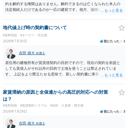
約を解約する権限はありません。解約できるのは亡くなられた本人の
法定相続人だけであるのが一応の建前です。他方、法律論はさてお
き、事実上であれ明渡が完了すれば賃貸人としてはそれ以上のことを
する動機づけがなくなります。 今回進められつつある手続はあくまで
も、建物を賃貸人に一日も早く明け渡すための便宜的方法として理解
地代値上げ時の契約書について
するのが良いと思います。またその方法で進めた方が、連帯保証人で
#賃料回収
#オーナー・売主側
あるお知り合いさんにとっても、自身の経済的負担を最小限に食い止
2026年7月30日
役にたった
1
められるため望ましいやり方だといえます。
吉田 雄大
弁護士
居住用の建物所有が賃貸借契約の目的ですので、現在の契約を前提と
しても賃借人がそれ以外の目的で土地を使うことは禁止されていま
す。 上記をより際立たせる意味で、新しい契約書に事業用として用い
ることを禁止する旨を明記することは理に適ったものです。 契約締結
交渉である以上賃借人が拒んだ場合には入りませんが、提案するのは
良い方法と思います。
家賃滞納の原因と全保連からの高圧的対応への対策
は？
#賃料回収
#賃貸契約トラブル
#住民・入居者・買主側
2026年7月29日
役にたった
3
吉田 雄大
弁護士