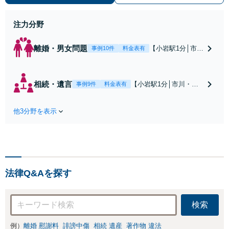
身】豊富な専門知識あり
注力分野
離婚・男女問題
【小岩駅1分│市
事例10件
料金表有
川・船橋近く】高
額な慰謝料請求の
回避、裁判提起前
相続・遺言
【小岩駅1分│市川・船
事例9件
料金表有
の和解、子の認知
橋近く】【不動産業界
と養育費請求など
出身】不動産を含む複
実績多数【不動産
他3分野を表示
雑な相続の手続き、遺
業界出身】知見を
言書作成に強みあり！
活かし、持ち家の
【江戸川区内出張サー
財産分与に対応！
ビス実施中】来所が難
離婚に関するお悩
しい地域の皆さまも、
みは、お気軽にご
気兼ねなくお問い合わ
相談ください【メ
法律Q&Aを探す
せください【メディア
ディア出演】【早
出演】【早朝・夜間・
朝・夜間対応可】
休日対応可】
検索
例）
離婚 慰謝料
誹謗中傷
相続 遺産
著作物 違法