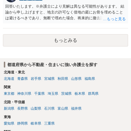
回答いたします。※弁護士により見解は異なる可能性があります。 結
論から申し上げますと、地主の許可なく借地の庭にお骨を埋めること
は避けるべきであり、無断で埋めた場合、将来的に撤去請求や退去時
の損害賠償（原状回復費用）を求められるリスクがあります。 法律
上、自分のペットの遺骨を埋める行為自体は墓地埋葬法違反や不法投
棄には該当しないため、犯罪になるわけではありません。しかし、建
もっとみる
物の所有者は質問者様であっても、土地の所有権はあくまで地主にあ
ります。そのため、地主に無断でお骨を埋める行為は、他人の所有権
を侵害する行為や、借地人としての善管注意義務違反とみなされる可
能性が高いのが私見です。 どうしてもお近くで供養されたい場合は、
都道府県から不動産・住まいに強い弁護士を探す
事前に地主へ相談して許可を得るか、土地に直接埋めずに大きめの鉢
植え等で供養する「プランター葬」や、ペット霊園等への納骨を検討
北海道・東北
されるのが確実かと思います。
北海道
青森県
岩手県
宮城県
秋田県
山形県
福島県
関東
東京都
神奈川県
千葉県
埼玉県
茨城県
栃木県
群馬県
北陸・甲信越
新潟県
長野県
山梨県
石川県
富山県
福井県
東海
愛知県
静岡県
岐阜県
三重県