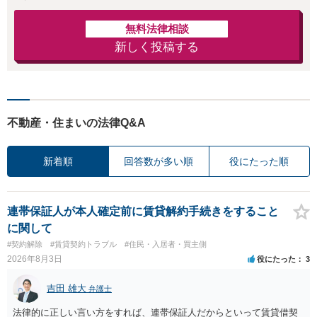
無料法律相談
新しく投稿する
不動産・住まいの法律Q&A
新着順
回答数が多い順
役にたった順
連帯保証人が本人確定前に賃貸解約手続きをすること
に関して
#契約解除
#賃貸契約トラブル
#住民・入居者・買主側
2026年8月3日
役にたった
3
吉田 雄大
弁護士
法律的に正しい言い方をすれば、連帯保証人だからといって賃貸借契