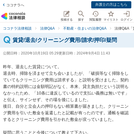
弁護士の方はこちら
ココナラへ
投稿する
探す
閲覧履歴
マイリスト
ログイン
ココナラ法律相談
法律Q&A
不動産・住まいの法律Q&A
法律Q&A「
賃貸/退去/クリーニング費用/請求/押印/疑問
公開日時：
2020年10月19日 05:29
更新日時：
2024年9月4日 11:43
昨年、退去した賃貸について。

退去時、掃除を済ませて立ち会いましたが、「破損等なく掃除をし
ていてもクリーニング費用は請求する」と説明を受けました。契約
書の特約説明には金額明記がなく、本来、貸主負担だという説明も
なかったため、「10条に違反しているので支払い義務は無いです」
と伝え、サインせず、その場を後にしました。

後日、自分と立会人の押印もない精算書が届きました。クリーニン
グ費用を引いた敷金を返還したと記載が有ったのです。通帳を確認
するとクリーニング費用を引かれた敷金が戻っていました。

疑問に思うことと今後について教えて下さい。
