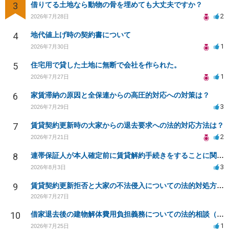
3
借りてる土地なら動物の骨を埋めても大丈夫ですか？
2
2026年7月28日
4
地代値上げ時の契約書について
1
2026年7月30日
5
住宅用で貸した土地に無断で会社を作られた。
1
2026年7月27日
6
家賃滞納の原因と全保連からの高圧的対応への対策は？
3
2026年7月29日
7
賃貸契約更新時の大家からの退去要求への法的対応方法は？
2
2026年7月21日
8
連帯保証人が本人確定前に賃貸解約手続きをすることに関して
3
2026年8月3日
9
賃貸契約更新拒否と大家の不法侵入についての法的対処方法は？
2026年7月27日
10
借家退去後の建物解体費用負担義務についての法的相談（補足説明修正）
1
2026年7月25日