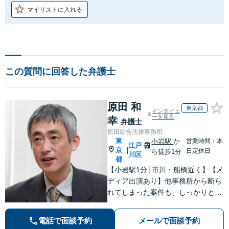
マイリストに入れる
この質問に回答した弁護士
原田 和
東京都
インタビュ
ーを見る
幸
弁護士
原田綜合法律事務所
東
小岩駅
か
営業時間：本
江戸
京
|
日定休日
ら徒歩1分
川区
都
【小岩駅1分│市川・船橋近く】【メ
ディア出演あり】他事務所から断ら
れてしまった案件も、しっかりと面
談し、法的アドバイスをいたします
【解決実績約1000件】豊富な離婚調
電話で面談予約
メールで面談予約
停・裁判実績あり【不動産業界出