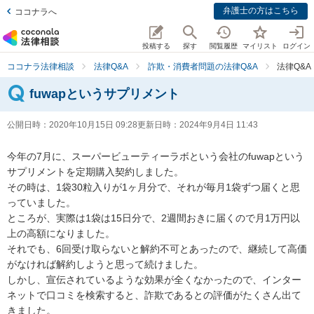
弁護士の方はこちら
ココナラへ
投稿する
探す
閲覧履歴
マイリスト
ログイン
ココナラ法律相談
法律Q&A
詐欺・消費者問題の法律Q&A
法律Q&A
fuwapというサプリメント
公開日時：
2020年10月15日 09:28
更新日時：
2024年9月4日 11:43
今年の7月に、スーパービューティーラボという会社のfuwapという
サプリメントを定期購入契約しました。

その時は、1袋30粒入りが1ヶ月分で、それが毎月1袋ずつ届くと思
っていました。

ところが、実際は1袋は15日分で、2週間おきに届くので月1万円以
上の高額になりました。

それでも、6回受け取らないと解約不可とあったので、継続して高価
がなければ解約しようと思って続けました。

しかし、宣伝されているような効果が全くなかったので、インター
ネットで口コミを検索すると、詐欺であるとの評価がたくさん出て
きました。
