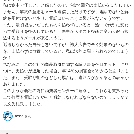
私は途中で怪しい、と感じたので、合計4回分の支払いをまだしてい
ません。解約の意思をメール送信しただけですが、電話でないと解
約を受付けないとあり、電話はいっこうに繋がらないそうです。

また、最初後払いだったものを払わずにいると、途中で代引に変わ
って受取りを拒否していると、途中からポスト投函に変わり銀行振
込するようメールが来るように。

返送しなかった自分も悪いですが、誇大広告で全く効果のないもの
を、支払わずに放置していると、私は法的に罰せられるのでしょう
か？

ちなみに、この会社の商品取引に関する説明書を今日ネット上に見
つけ、支払いが遅延した場合、年14％の損害金がかかるとありまし
た。また、受取り拒否などした場合は、違約金がかかるとの表示が
ありました。

このような会社の為に消費者センターに連絡し、これらを支払った
上で何度も電話してやっと解約しなければならないのでしょうか？

8563 さん