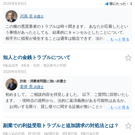
2026年8月6日
役にたった
1
川添 圭
弁護士
この種の悪質業者のトラブルは時々聞きます。 あなたが応募したとい
う事情があったとしても、結果的にキャンセルとしたことについて、
相手方に損害が発生することは通常は観念できず、法的措置を採って
も認められません。この種の言説は半ば脅しのようなものです。 ま
ず、最寄りの消費生活センターへ相談し、連絡を無視してよいかどう
かのアドバイスを受けられることをお勧めします。しつこいようであ
知人との金銭トラブルについて
れば、弁護士へ依頼して警告してもらうことも必要になるかもしれま
#返金請求
#本名・住所・電話番号が判明
せん。
2026年8月8日
詐欺・消費者問題に強い弁護士
若井 亮
弁護士
初めまして。 ご相談内容を拝見しました。 以下、ご質問に回答いたし
ます。 ・現時点の資料から、法的に返済義務がある可能性はあるか。
お伺いする限り、貸し借りに関する証拠が無いことから、相手方が
貸金であるとして返金を請求することは難しいと思います。 ・相手の
主張や現在の資料を踏まえ、今後どのように対応するのが適切か。
贈与か消費貸借かの争いにおいては、様々な圧力をかけて回収をしよ
副業での利益受取トラブルと追加請求の対処法とは？
うとするケースも散見されます。 ご自身での対応に窮するようであ
#振り込め詐欺
#FX詐欺
#副業詐欺
#投資詐欺
#還付金詐欺