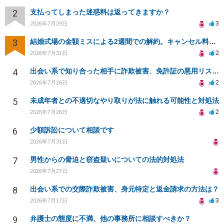
2
支払ってしまった迷惑料は返ってきますか？
3
2026年7月29日
3
結婚式場の金額ミスによる2週間での解約。キャンセル料10万円の免除は可能か。
2
2026年7月31日
4
出会い系で知り合った相手に詐欺被害、免許証の悪用リスクと対策。
2
2026年7月26日
5
未成年者との不適切なやり取りが法に触れる可能性と対処法
2
2026年7月26日
6
少額訴訟について相談です
2026年7月31日
7
男性からの脅迫と窃盗疑いについての法的対処法
2026年7月27日
8
出会い系での交際詐欺被害、身元特定と返金請求の方法は？
3
2026年7月17日
9
弁護士の態度に不満、他の事務所に相談すべきか？