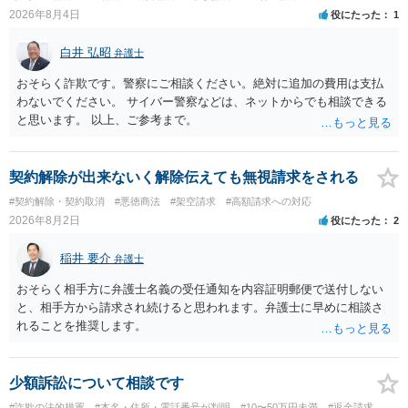
れば、代理人を立てることもご検討ください。 ・相手へ送る回答文に
2026年8月4日
役にたった
1
ついてアドバイスをいただけるか。 具体的な回答内容については、
一般的に無料法律相談での対応外になろうかと思います。 法律事務
白井 弘昭
弁護士
所にご連絡いただき、対応の可否や費用をご確認ください。
おそらく詐欺です。警察にご相談ください。絶対に追加の費用は支払
わないでください。 サイバー警察などは、ネットからでも相談できる
と思います。 以上、ご参考まで。
契約解除が出来ないく解除伝えても無視請求をされる
#契約解除・契約取消
#悪徳商法
#架空請求
#高額請求への対応
2026年8月2日
役にたった
2
稲井 要介
弁護士
おそらく相手方に弁護士名義の受任通知を内容証明郵便で送付しない
と、相手方から請求され続けると思われます。弁護士に早めに相談さ
れることを推奨します。
少額訴訟について相談です
#詐欺の法的措置
#本名・住所・電話番号が判明
#10〜50万円未満
#返金請求